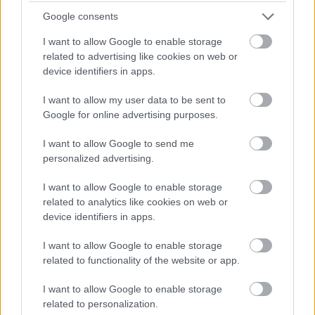
Google consents
I want to allow Google to enable storage
related to advertising like cookies on web or
device identifiers in apps.
I want to allow my user data to be sent to
Google for online advertising purposes.
I want to allow Google to send me
personalized advertising.
MAGYAR PÉTER: 868 MILLIÁRD FORINTOS
I want to allow Google to enable storage
BERUHÁZÁSI CSOMAGGAL ERŐSÍTIK
related to analytics like cookies on web or
MAGYARORSZÁG ENERGIAELLÁTÁSÁT, MIKÖZBEN
device identifiers in apps.
TOVÁBBRA IS KRITIKUS NAPOK ELÉ NÉZ AZ ORSZÁG
I want to allow Google to enable storage
Átfogó energetikai fejlesztési programot fogadott el a
related to functionality of the website or app.
kormány.
I want to allow Google to enable storage
Szólj hozzá!
related to personalization.