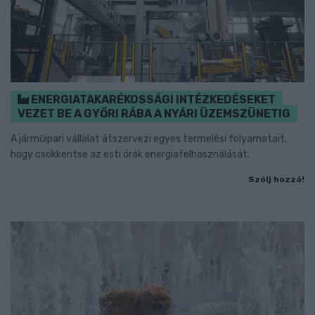
ENERGIATAKARÉKOSSÁGI INTÉZKEDÉSEKET
VEZET BE A GYŐRI RÁBA A NYÁRI ÜZEMSZÜNETIG
A járműipari vállalat átszervezi egyes termelési folyamatait,
hogy csökkentse az esti órák energiafelhasználását.
Szólj hozzá!