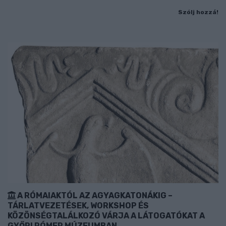
Szólj hozzá!
A RÓMAIAKTÓL AZ AGYAGKATONÁKIG –
TÁRLATVEZETÉSEK, WORKSHOP ÉS
KÖZÖNSÉGTALÁLKOZÓ VÁRJA A LÁTOGATÓKAT A
GYŐRI RÓMER MÚZEUMBAN