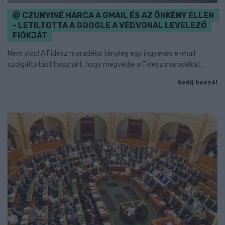
CZUNYINÉ HARCA A GMAIL ÉS AZ ÖNKÉNY ELLEN
- LETILTOTTA A GOOGLE A VÉDVONAL LEVELEZŐ
FIÓKJÁT
Nem vicc! A Fidesz maradéka tényleg egy ingyenes e-mail
szolgáltatást használt, hogy megvédje a Fidesz maradékát.
Szólj hozzá!