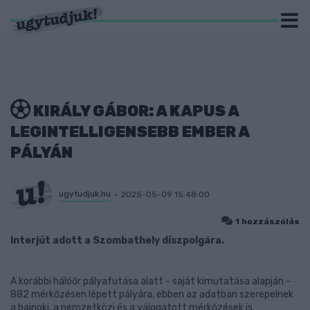
KIRÁLY GÁBOR: A KAPUS A
LEGINTELLIGENSEBB EMBER A
PÁLYÁN
ugytudjuk.hu
2025-05-09 15:48:00
1 hozzászólás
Interjút adott a Szombathely díszpolgára.
A korábbi hálóőr pályafutása alatt - saját kimutatása alapján -
882 mérkőzésen lépett pályára, ebben az adatban szerepelnek
a bajnoki, a nemzetközi és a válogatott mérkőzések is.