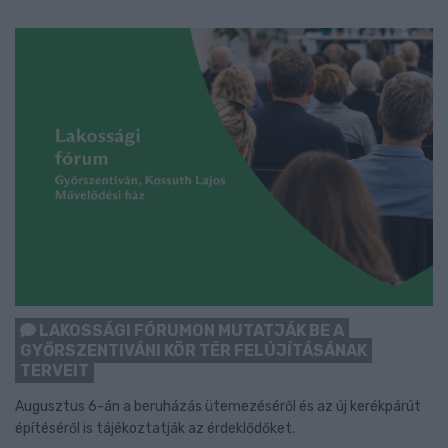
LAKOSSÁGI FÓRUMON MUTATJÁK BE A
GYŐRSZENTIVÁNI KÖR TÉR FELÚJÍTÁSÁNAK
TERVEIT
Augusztus 6-án a beruházás ütemezéséről és az új kerékpárút
építéséről is tájékoztatják az érdeklődőket.