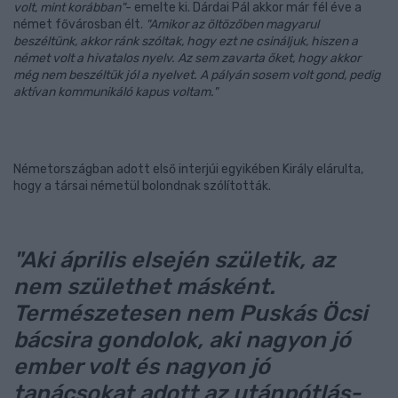
volt, mint korábban"
- emelte ki. Dárdai Pál akkor már fél éve a
német fővárosban élt.
"Amikor az öltözőben magyarul
beszéltünk, akkor ránk szóltak, hogy ezt ne csináljuk, hiszen a
német volt a hivatalos nyelv. Az sem zavarta őket, hogy akkor
még nem beszéltük jól a nyelvet. A pályán sosem volt gond, pedig
aktívan kommunikáló kapus voltam."
Németországban adott első interjúi egyikében Király elárulta,
hogy a társai németül bolondnak szólították.
"Aki április elsején születik, az
nem születhet másként.
Természetesen nem Puskás Öcsi
bácsira gondolok, aki nagyon jó
ember volt és nagyon jó
tanácsokat adott az utánpótlás-