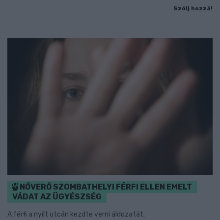
Szólj hozzá!
NŐVERŐ SZOMBATHELYI FÉRFI ELLEN EMELT
VÁDAT AZ ÜGYÉSZSÉG
A férfi a nyílt utcán kezdte verni áldozatát.