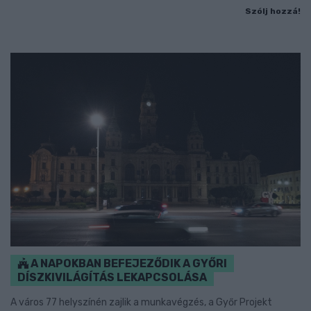
Szólj hozzá!
A NAPOKBAN BEFEJEZŐDIK A GYŐRI
DÍSZKIVILÁGÍTÁS LEKAPCSOLÁSA
A város 77 helyszínén zajlik a munkavégzés, a Győr Projekt