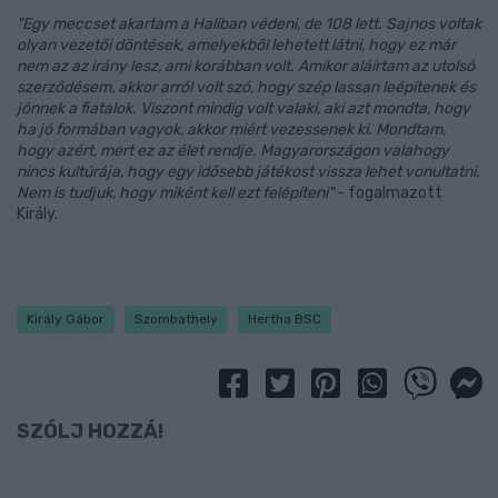
"Egy meccset akartam a Haliban védeni, de 108 lett. Sajnos voltak
olyan vezetői döntések, amelyekből lehetett látni, hogy ez már
nem az az irány lesz, ami korábban volt. Amikor aláírtam az utolsó
szerződésem, akkor arról volt szó, hogy szép lassan leépítenek és
jönnek a fiatalok. Viszont mindig volt valaki, aki azt mondta, hogy
ha jó formában vagyok, akkor miért vezessenek ki. Mondtam,
hogy azért, mert ez az élet rendje. Magyarországon valahogy
nincs kultúrája, hogy egy idősebb játékost vissza lehet vonultatni.
Nem is tudjuk, hogy miként kell ezt felépíteni"
- fogalmazott
Király.
Király Gábor
Szombathely
Hertha BSC
SZÓLJ HOZZÁ!