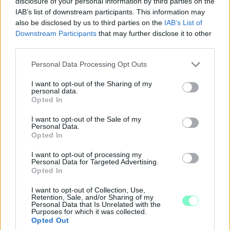
disclosure of your personal information by third parties on the
IAB’s list of downstream participants. This information may
also be disclosed by us to third parties on the
IAB’s List of
Downstream Participants
that may further disclose it to other
third parties.
Please note that this website/app uses one or more Google
Personal Data Processing Opt Outs
services and may gather and store information including but
not limited to your visit or usage behaviour. You may click to
I want to opt-out of the Sharing of my
personal data.
grant or deny consent to Google and its third-party tags to
Opted In
use your data for below specified purposes in below Google
consent section.
I want to opt-out of the Sale of my
PERL, VÁRADI ÉS TANOH DEZ IS OTT VAN A FÉRFI
Personal Data.
KOSÁRLABDA-VÁLOGATOTT SZŰKÍTETT
Opted In
KERETÉBEN
I want to opt-out of processing my
Észtország, Szlovénia és Svédország következik.
Personal Data for Targeted Advertising.
Opted In
Szólj hozzá!
I want to opt-out of Collection, Use,
Retention, Sale, and/or Sharing of my
Personal Data that Is Unrelated with the
Purposes for which it was collected.
Opted Out