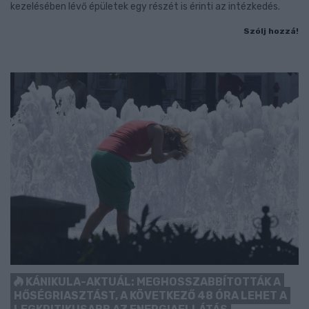
kezelésében lévő épületek egy részét is érinti az intézkedés.
Szólj hozzá!
KÁNIKULA-AKTUÁL: MEGHOSSZABBÍTOTTÁK A
HŐSÉGRIASZTÁST, A KÖVETKEZŐ 48 ÓRA LEHET A