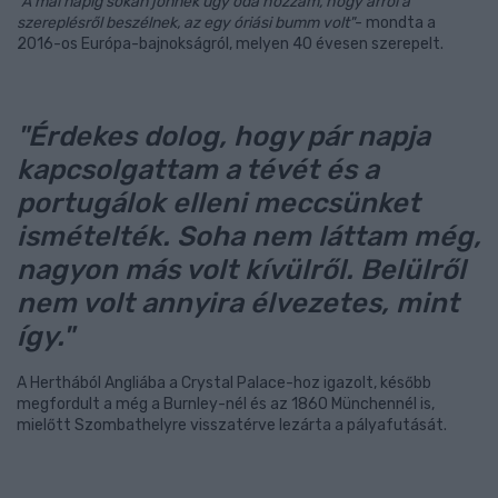
"A mai napig sokan jönnek úgy oda hozzám, hogy arról a
szereplésről beszélnek, az egy óriási bumm volt"
- mondta a
2016-os Európa-bajnokságról, melyen 40 évesen szerepelt.
"Érdekes dolog, hogy pár napja
kapcsolgattam a tévét és a
portugálok elleni meccsünket
ismételték. Soha nem láttam még,
nagyon más volt kívülről. Belülről
nem volt annyira élvezetes, mint
így."
A Herthából Angliába a Crystal Palace-hoz igazolt, később
megfordult a még a Burnley-nél és az 1860 Münchennél is,
mielőtt Szombathelyre visszatérve lezárta a pályafutását.