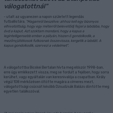
válogatottnál"
- utalt az ugyanezen a napon született legendás
futballistára.
"Magamról beszélve: ahhoz kell egy bizonyos
elhivatottság, hogy egy méterről belevetődj fejjel a labdába, hogy
óvd a kaput. Azt szoktam mondani, hogy a kapus a
legintelligensebb ember a pályán, hiszen ő gondolkodik, a
mezőnyjátékosok futkosnak összevissza, kergetik a labdát. A
kapus gondolkodik, szervezi a védelmet".
A válogatottba Bicskei Bertalan hívta meg először 1998-ban,
erre úgy emlékezett vissza, meg se fordult a fejében, hogy sorra
kerülhet, vagy egyáltalán van keresnivalója a csapatban. Király
végül 108 mérkőzésen öltötte magára a címeres mezt,
válogatottsági csúcsát később Dzsudzsák Balázs döntötte meg
egyetlen találkozóval.