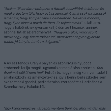
"Amikor Oliver Kahn befejezte a futballt, beszéltünk telefonon és
megkérdeztem tőle, hogy azt az adrenalint, amit csak mi, kapusok
ismerünk, hogy kompenzálja a civil életben. Nevetve mondta,
hogy ilyen nincs a privát életben. Ez teljesen más"
- utalt arra,
hogy a hálóőröknek gyorsan kell jó döntést hozniuk, aminek
azonnal látják az eredményét.
"Nagyon örülök, mikor szorít
minket egy-egy feladatnál az idő, mert akkor nagyon gyorsan
tudom jó irányba terelni a dolgokat."
A 49 esztendős Király a pályán és azon kívül is nyugodt
embernek tartja magát, ugyanakkor meglátása szerint a
"foci
érzelmek nélkül nem foci"
. Felidézte, hogy mindig könnyen tudott
alkalmazkodni az új helyzetekhez, így a berlini beilleszkedés sem
okozott neki gondot, pedig fiatalon szerződött a Herthához a
Szombathelyi Haladástól.
"Egy kilencvenezres városból mentem Berlinbe, ahol minden más