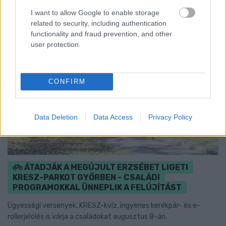
I want to allow Google to enable storage
related to security, including authentication
functionality and fraud prevention, and other
user protection.
CONFIRM
Data Deletion
Data Access
Privacy Policy
ÁTADJÁK A MEGÚJULT ERZSÉBET LIGETI
KRESZ-PARKOT GYŐRBEN – CSALÁDI
PROGRAMOKKAL ÜNNEPLIK A FELÚJÍTÁST
Ügyességi versenyek, KRESZ-kvíz, ingyenes kerékpár- és e-
rollerjelölés is várja a családokat augusztus 8-án.