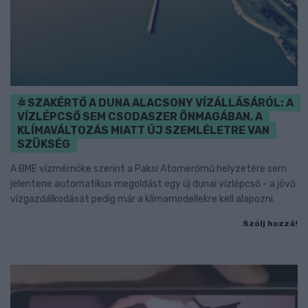
SZAKÉRTŐ A DUNA ALACSONY VÍZÁLLÁSÁRÓL: A
VÍZLÉPCSŐ SEM CSODASZER ÖNMAGÁBAN, A
KLÍMAVÁLTOZÁS MIATT ÚJ SZEMLÉLETRE VAN
SZÜKSÉG
A BME vízmérnöke szerint a Paksi Atomerőmű helyzetére sem
jelentene automatikus megoldást egy új dunai vízlépcső - a jövő
vízgazdálkodását pedig már a klímamodellekre kell alapozni.
Szólj hozzá!