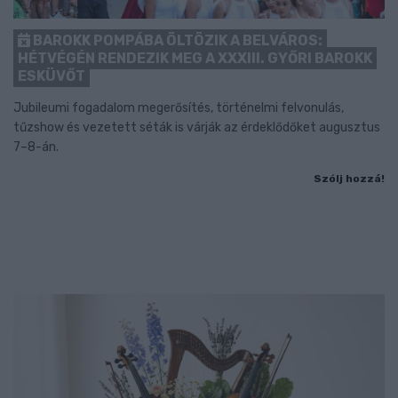
BAROKK POMPÁBA ÖLTÖZIK A BELVÁROS:
HÉTVÉGÉN RENDEZIK MEG A XXXIII. GYŐRI BAROKK
ESKÜVŐT
Jubileumi fogadalom megerősítés, történelmi felvonulás,
tűzshow és vezetett séták is várják az érdeklődőket augusztus
7–8-án.
Szólj hozzá!