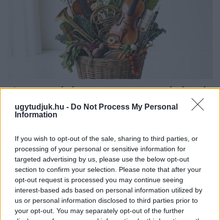
EXTRA: A VÁSÁRCSARNOKBAN NYITJA ÚJ ÉVADÁT
A GYŐRI FILHARMONIKUS ZENEKAR
ugytudjuk.hu -
Do Not Process My Personal
Information
A „Zenélő piac” című különleges koncerttel szeptember 7-én
rendhagyó helyszínen találkozhat a közönség a klasszikus
If you wish to opt-out of the sale, sharing to third parties, or
zenével.
processing of your personal or sensitive information for
Szólj hozzá!
targeted advertising by us, please use the below opt-out
section to confirm your selection. Please note that after your
opt-out request is processed you may continue seeing
interest-based ads based on personal information utilized by
us or personal information disclosed to third parties prior to
your opt-out. You may separately opt-out of the further