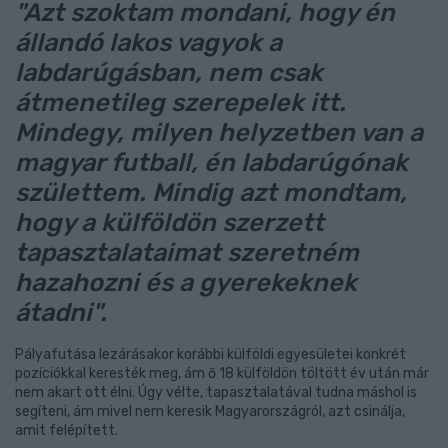
"Azt szoktam mondani, hogy én
állandó lakos vagyok a
labdarúgásban, nem csak
átmenetileg szerepelek itt.
Mindegy, milyen helyzetben van a
magyar futball, én labdarúgónak
születtem. Mindig azt mondtam,
hogy a külföldön szerzett
tapasztalataimat szeretném
hazahozni és a gyerekeknek
átadni".
Pályafutása lezárásakor korábbi külföldi egyesületei konkrét
pozíciókkal keresték meg, ám ő 18 külföldön töltött év után már
nem akart ott élni. Úgy vélte, tapasztalatával tudna máshol is
segíteni, ám mivel nem keresik Magyarországról, azt csinálja,
amit felépített.