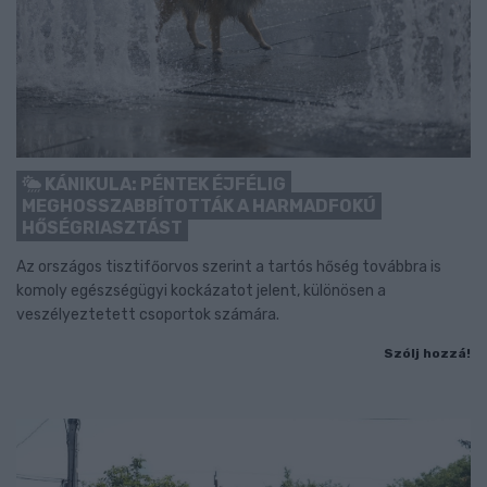
KÁNIKULA: PÉNTEK ÉJFÉLIG
MEGHOSSZABBÍTOTTÁK A HARMADFOKÚ
HŐSÉGRIASZTÁST
Az országos tisztifőorvos szerint a tartós hőség továbbra is
komoly egészségügyi kockázatot jelent, különösen a
veszélyeztetett csoportok számára.
Szólj hozzá!