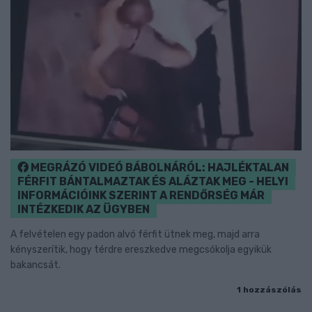
MEGRÁZÓ VIDEÓ BÁBOLNÁRÓL: HAJLÉKTALAN
FÉRFIT BÁNTALMAZTAK ÉS ALÁZTAK MEG - HELYI
INFORMÁCIÓINK SZERINT A RENDŐRSÉG MÁR
INTÉZKEDIK AZ ÜGYBEN
A felvételen egy padon alvó férfit ütnek meg, majd arra
kényszerítik, hogy térdre ereszkedve megcsókolja egyikük
bakancsát.
1 hozzászólás