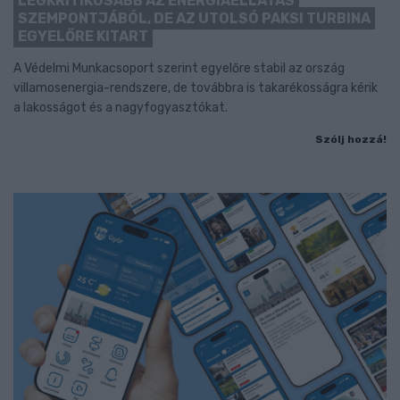
LEGKRITIKUSABB AZ ENERGIAELLÁTÁS
SZEMPONTJÁBÓL, DE AZ UTOLSÓ PAKSI TURBINA
EGYELŐRE KITART
A Védelmi Munkacsoport szerint egyelőre stabil az ország
villamosenergia-rendszere, de továbbra is takarékosságra kérik
a lakosságot és a nagyfogyasztókat.
Szólj hozzá!