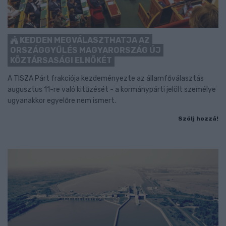
KEDDEN MEGVÁLASZTHATJA AZ
ORSZÁGGYŰLÉS MAGYARORSZÁG ÚJ
KÖZTÁRSASÁGI ELNÖKÉT
A TISZA Párt frakciója kezdeményezte az államfőválasztás
augusztus 11-re való kitűzését - a kormánypárti jelölt személye
ugyanakkor egyelőre nem ismert.
Szólj hozzá!