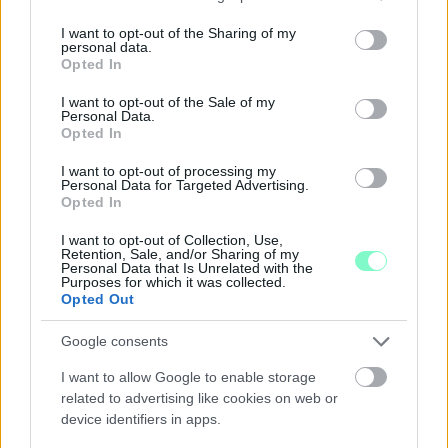
services and may gather and store information including but
not limited to your visit or usage behaviour. You may click to
I want to opt-out of the Sharing of my
personal data.
grant or deny consent to Google and its third-party tags to
Opted In
use your data for below specified purposes in below Google
consent section.
I want to opt-out of the Sale of my
Personal Data.
Opted In
EXTRA: A VÁSÁRCSARNOKBAN NYITJA ÚJ ÉVADÁT
I want to opt-out of processing my
A GYŐRI FILHARMONIKUS ZENEKAR
Personal Data for Targeted Advertising.
Opted In
A „Zenélő piac” című különleges koncerttel szeptember 7-én
rendhagyó helyszínen találkozhat a közönség a klasszikus
I want to opt-out of Collection, Use,
Retention, Sale, and/or Sharing of my
zenével.
Personal Data that Is Unrelated with the
Purposes for which it was collected.
Szólj hozzá!
Opted Out
Google consents
I want to allow Google to enable storage
related to advertising like cookies on web or
device identifiers in apps.