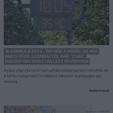
KÁNIKULA 2026 - ENYHÜL A HŐSÉG, DE MÉG
NINCS VÉGE: SZOMBATTÓL MÁR “CSAK”
MÁSODFOKÚ RIASZTÁS LESZ ÉRVÉNYBEN
A július vége óta tartó harmadfokú hőségriasztást mérséklik, de
a tartós meleg miatt továbbra is fokozott óvatosságra van
szükség.
Szólj hozzá!