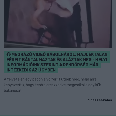
MEGRÁZÓ VIDEÓ BÁBOLNÁRÓL: HAJLÉKTALAN
FÉRFIT BÁNTALMAZTAK ÉS ALÁZTAK MEG - HELYI
INFORMÁCIÓINK SZERINT A RENDŐRSÉG MÁR
INTÉZKEDIK AZ ÜGYBEN
A felvételen egy padon alvó férfit ütnek meg, majd arra
kényszerítik, hogy térdre ereszkedve megcsókolja egyikük
bakancsát.
1 hozzászólás