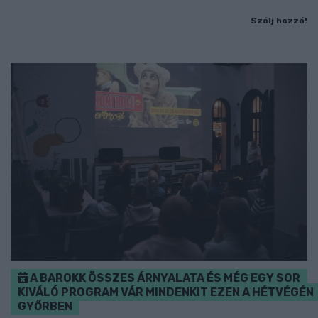
Szólj hozzá!
A BAROKK ÖSSZES ÁRNYALATA ÉS MÉG EGY SOR
KIVÁLÓ PROGRAM VÁR MINDENKIT EZEN A HÉTVÉGÉN
GYŐRBEN