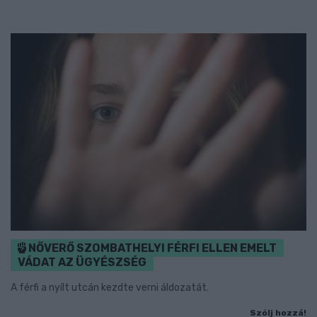
NŐVERŐ SZOMBATHELYI FÉRFI ELLEN EMELT
VÁDAT AZ ÜGYÉSZSÉG
A férfi a nyílt utcán kezdte verni áldozatát.
Szólj hozzá!