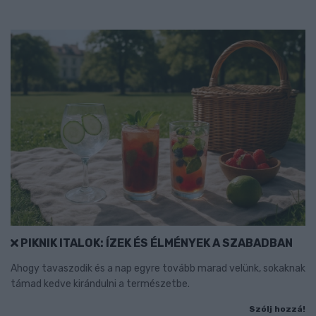
PIKNIK ITALOK: ÍZEK ÉS ÉLMÉNYEK A SZABADBAN
Ahogy tavaszodik és a nap egyre tovább marad velünk, sokaknak
támad kedve kirándulni a természetbe.
Szólj hozzá!