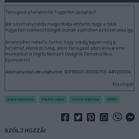
Támogasd a hatalomtól független újságírást!
Bár a kormánymédia megpróbálja elhitetni, hogy a tőlük
független szerkesztőségek úsznak a pénzben ez közel sincs így.
Amennyiben neked is fontos, hogy sokáig legyen még a
hatalmat ellenőrző hang, akkor támogasd adománnyal a mi
munkánkat is segítő Nemzeti Újságírók Demokratikus
Egyesületét.
Adományodat ide utalhatod: 10918001-00000113-44920004.
Köszönjük!
pápaválasztás
Ferenc pápa
Sixtus-kápolna
2025
SZÓLJ HOZZÁ!