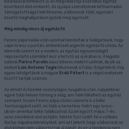
kizárásával konklávét ül, és megválasztja a katolikus egyház
következő első emberét. Az új pápa személyének kétharmados
támogatottságot kell élveznie, a bíborosok több, egymást
követő meghallgatáson győzik meg egymsát.
Még mindig nincs új egyházfő
Ferenc pápa halála után azonnal beindultak a találgatások, hogy
vajon ki lesz a puritán, emberközeli argentin egyházfő utóda. Az
elemzők szerint ez a modern, az egyház egyszerűségét
népszerűsítő szemlélet lesz a befutó az új érában is. A legjobb
oddsok
Pietro Parolin
olasz bíboros mellett szólnak, de jók az
esélyei
Luis Antonio Tagle
bíborosnak a Fülöp-Szigetekről, míg
egyes latolgatások a magyar
Erdő Pétert
is a végső esélyesek
között tartják számon.
Az elmúlt évtizedek viszonylagos nyugalma után, napjainkban
egyre több helyen forrong a világ, ami felértékelheti az egyház
szerepét, hiszen Ferenc pápa utolsó üzenete is a béke
fontosságáról szólt, mi több a temetése felért egy ‘orosz-
ukrán-amerikai’ béke találkozóval. Ezzel együtt május 7-én,
azaz a konklávé első estéjén, fekete füst szállt fel a vatikáni
Sixtus-kápolna kéményéből, ami azt jelenti, hogy a bíborosok az
első körben nem választottak új pápát, és ez a tendencia nem