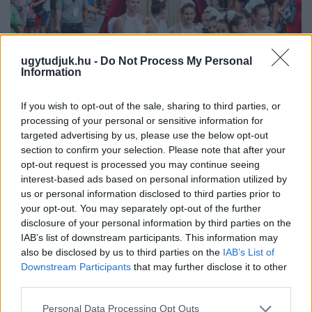
BAROKK POMPÁBA ÖLTÖZIK A BELVÁROS:
ugytudjuk.hu -
Do Not Process My Personal
Information
HÉTVÉGÉN RENDEZIK MEG A XXXIII. GYŐRI BAROKK
ESKÜVŐT
If you wish to opt-out of the sale, sharing to third parties, or
Jubileumi fogadalom megerősítés, történelmi felvonulás,
processing of your personal or sensitive information for
tűzshow és vezetett séták is várják az érdeklődőket augusztus
targeted advertising by us, please use the below opt-out
7–8-án.
section to confirm your selection. Please note that after your
opt-out request is processed you may continue seeing
Szólj hozzá!
interest-based ads based on personal information utilized by
us or personal information disclosed to third parties prior to
your opt-out. You may separately opt-out of the further
disclosure of your personal information by third parties on the
IAB’s list of downstream participants. This information may
also be disclosed by us to third parties on the
IAB’s List of
Downstream Participants
that may further disclose it to other
third parties.
Please note that this website/app uses one or more Google
Personal Data Processing Opt Outs