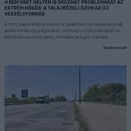
NEM VÁRT HELYEN IS OKOZHAT PROBLÉMÁKAT AZ
EXTRÉM HŐSÉG: A TALAJKÖZELI ÓZON AZ ÚJ
VESZÉLYFORRÁS
A forró, napos időjárás kedvez a talajközeli ózon kialakulásának,
amely irritálhatja a légutakat, ronthatja a tüdő működését és
különösen veszélyes lehet a krónikus betegek számára.
Szólj hozzá!