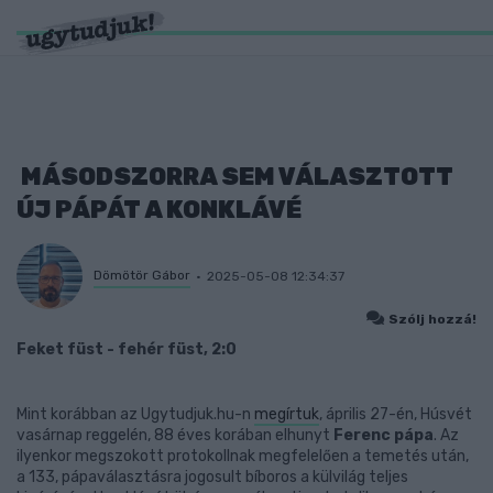
MÁSODSZORRA SEM VÁLASZTOTT
ÚJ PÁPÁT A KONKLÁVÉ
Dömötör Gábor
2025-05-08 12:34:37
Szólj hozzá!
Feket füst - fehér füst, 2:0
Mint korábban az
Ugytudjuk.hu
-n
megírtuk
, április 27-én, Húsvét
vasárnap reggelén, 88 éves korában elhunyt
Ferenc pápa
. Az
ilyenkor megszokott protokollnak megfelelően a temetés után,
a 133, pápaválasztásra jogosult bíboros a külvilág teljes