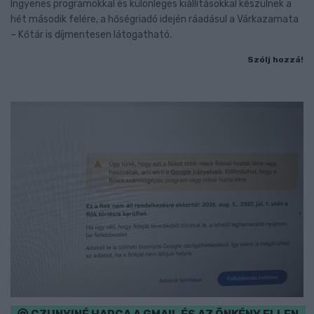
Ingyenes programokkal és különleges kiállításokkal készülnek a
hét második felére, a hőségriadó idején ráadásul a Várkazamata
– Kőtár is díjmentesen látogatható.
Szólj hozzá!