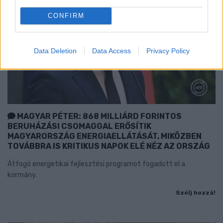
CONFIRM
Data Deletion
Data Access
Privacy Policy
MAGYAR PÉTER: 868 MILLIÁRD FORINTOS
BERUHÁZÁSI CSOMAGGAL ERŐSÍTIK
MAGYARORSZÁG ENERGIAELLÁTÁSÁT, MIKÖZBEN
TOVÁBBRA IS KRITIKUS NAPOK ELÉ NÉZ AZ ORSZÁG
Átfogó energetikai fejlesztési programot fogadott el a
kormány.
Szólj hozzá!