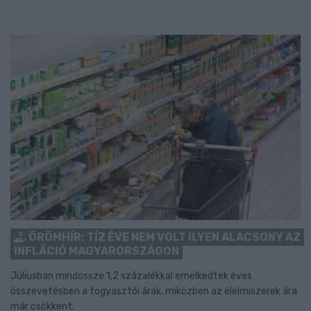
ÖRÖMHÍR: TÍZ ÉVE NEM VOLT ILYEN ALACSONY AZ
INFLÁCIÓ MAGYARORSZÁGON
Júliusban mindössze 1,2 százalékkal emelkedtek éves
összevetésben a fogyasztói árak, miközben az élelmiszerek ára
már csökkent.