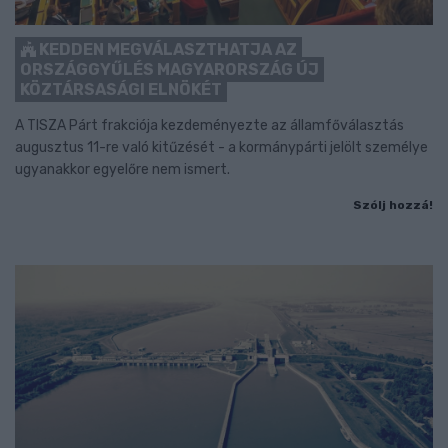
KEDDEN MEGVÁLASZTHATJA AZ
ORSZÁGGYŰLÉS MAGYARORSZÁG ÚJ
KÖZTÁRSASÁGI ELNÖKÉT
A TISZA Párt frakciója kezdeményezte az államfőválasztás
augusztus 11-re való kitűzését - a kormánypárti jelölt személye
ugyanakkor egyelőre nem ismert.
Szólj hozzá!