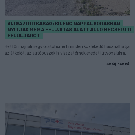
IGAZI RITKASÁG: KILENC NAPPAL KORÁBBAN
NYITJÁK MEG A FELÚJÍTÁS ALATT ÁLLÓ HECSEI ÚTI
FELÜLJÁRÓT
Hétfőn hajnali négy órától ismét minden közlekedő használhatja
az átkelőt, az autóbuszok is visszatérnek eredeti útvonalukra.
Szólj hozzá!