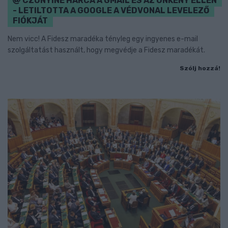
CZUNYINÉ HARCA A GMAIL ÉS AZ ÖNKÉNY ELLEN
- LETILTOTTA A GOOGLE A VÉDVONAL LEVELEZŐ
FIÓKJÁT
Nem vicc! A Fidesz maradéka tényleg egy ingyenes e-mail
szolgáltatást használt, hogy megvédje a Fidesz maradékát.
Szólj hozzá!