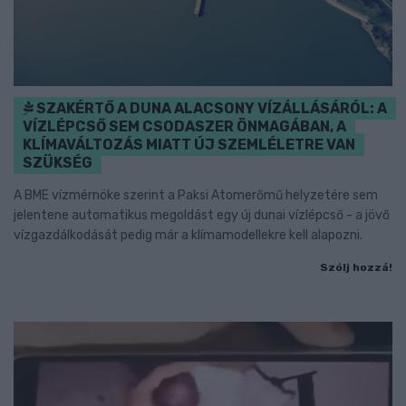
SZAKÉRTŐ A DUNA ALACSONY VÍZÁLLÁSÁRÓL: A
VÍZLÉPCSŐ SEM CSODASZER ÖNMAGÁBAN, A
KLÍMAVÁLTOZÁS MIATT ÚJ SZEMLÉLETRE VAN
SZÜKSÉG
A BME vízmérnöke szerint a Paksi Atomerőmű helyzetére sem
jelentene automatikus megoldást egy új dunai vízlépcső - a jövő
vízgazdálkodását pedig már a klímamodellekre kell alapozni.
Szólj hozzá!