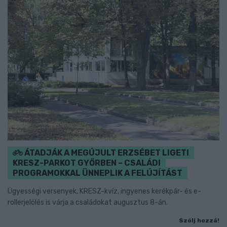
ÁTADJÁK A MEGÚJULT ERZSÉBET LIGETI
KRESZ-PARKOT GYŐRBEN – CSALÁDI
PROGRAMOKKAL ÜNNEPLIK A FELÚJÍTÁST
Ügyességi versenyek, KRESZ-kvíz, ingyenes kerékpár- és e-
rollerjelölés is várja a családokat augusztus 8-án.
Szólj hozzá!