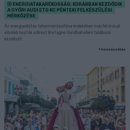
ENERGIATAKARÉKOSSÁG: KORÁBBAN KEZDŐDIK
A GYŐRI AUDI ETO KC PÉNTEKI FELKÉSZÜLÉSI
MÉRKŐZÉSE
Az energiaellátás tehermentesítése érdekében másfél órával
előrébb hozták a Brest Bretagne Handball elleni találkozó
kezdését.
1 hozzászólás