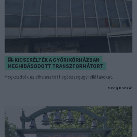
KICSERÉLTÉK A GYŐRI KÓRHÁZBAN
MEGHIBÁSODOTT TRANSZFORMÁTORT
Megkezdték az elhalasztott egészségügyi ellátásokat.
Szólj hozzá!