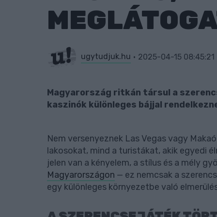
MEGLÁTOGA
ugytudjuk.hu
2025-04-15 08:45:21
Magyarország ritkán társul a szerencs
kaszinók különleges bájjal rendelkezn
Nem versenyeznek Las Vegas vagy Makaó 
lakosokat, mind a turistákat, akik egyedi 
jelen van a kényelem, a stílus és a mély g
Magyarországon
— ez nemcsak a szerencse
egy különleges környezetbe való elmerülés
A SZERENCSEJÁTÉK TÖR