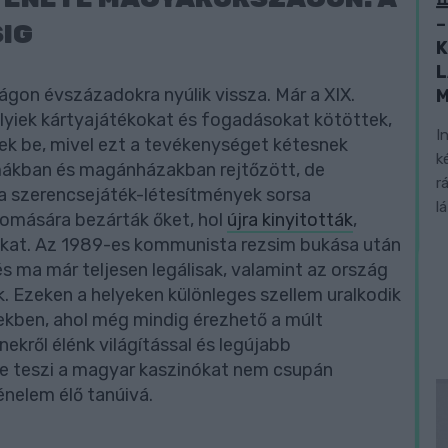
–
SIG
K
L
gon évszázadokra nyúlik vissza. Már a XIX.
elyiek kártyajátékokat és fogadásokat kötöttek,
I
ek be, mivel ezt a tevékenységet kétesnek
k
smákban és magánházakban rejtőzött, de
r
a szerencsejáték-létesítmények sorsa
l
yomására bezárták őket, hol
újra kinyitották
,
sokat. Az 1989-es kommunista rezsim bukása után
és ma már teljesen legálisak, valamint az ország
k. Ezeken a helyeken különleges szellem uralkodik
tekben, ahol még mindig érezhető a múlt
ekről élénk világítással és legújabb
éke teszi a magyar kaszinókat nem csupán
nelem élő tanúivá.