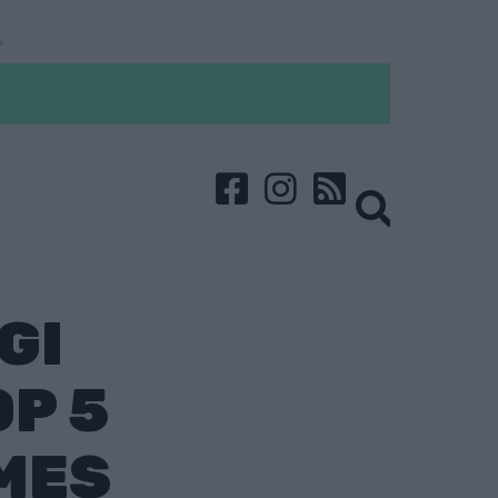
GI
P 5
MES