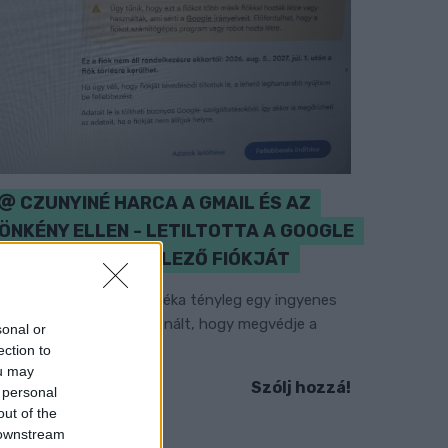
CZUNYINÉ HARCA A GMAIL ÉS AZ
ÖNKÉNY ELLEN - LETILTOTTA A GOOGLE
A VÉDVONAL LEVELEZŐ FIÓKJÁT
em vicc! A Fidesz maradéka tényleg egy ingyenes
-mail szolgáltatást használt, hogy megvédje a
sonal or
idesz maradékát.
ection to
ou may
Szólj hozzá!
 personal
out of the
 downstream