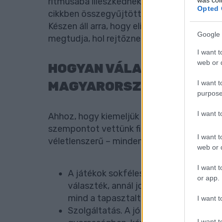
ritmusába illeszkednek – és mindenhol ére
Opted 
cikkben összegyűjtöttük az öt legjobb hel
Készen áll arra, hogy elinduljon Magyaror
Google 
megtudja, hol rejtőznek? Akkor előre – a k
I want t
web or d
HOGYAN VÁLASZTOTTUK K
I want t
MAGYARORSZÁGON
purpose
I want 
Ahhoz, hogy kiemeljük Magyarország öt le
szempontot vettünk figyelembe, amelyek f
I want t
véletlenszerű – minden pontot alaposan á
web or d
I want t
A játékok sokfélesége. Nyerőgépek, pó
or app.
választék, annál jobb. Arra figyeltünk
mind a tapasztalt játékosok számára
I want t
Szolgáltatás. A jó kiszolgálás nemcs
I want t