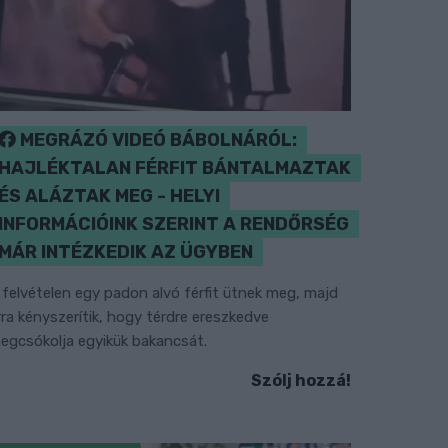
MEGRÁZÓ VIDEÓ BÁBOLNÁRÓL:
HAJLÉKTALAN FÉRFIT BÁNTALMAZTAK
ÉS ALÁZTAK MEG - HELYI
INFORMÁCIÓINK SZERINT A RENDŐRSÉG
MÁR INTÉZKEDIK AZ ÜGYBEN
 felvételen egy padon alvó férfit ütnek meg, majd
rra kényszerítik, hogy térdre ereszkedve
egcsókolja egyikük bakancsát.
Szólj hozzá!