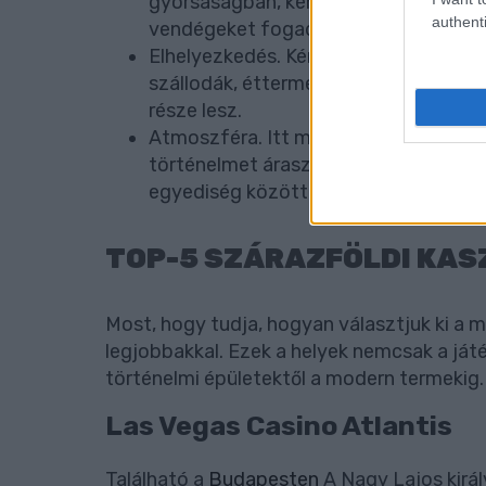
gyorsaságban, kényelemben, részletek
authenti
vendégeket fogadják, a benyomás fe
Elhelyezkedés. Kényelmesen megközel
szállodák, éttermek, nevezetességek?
része lesz.
Atmoszféra. Itt minden az érzésekről s
történelmet árasztanak, mások moder
egyediség közötti egyensúlyt kerestü
TOP-5 SZÁRAZFÖLDI KA
Most, hogy tudja, hogyan választjuk ki a m
legjobbakkal. Ezek a helyek nemcsak a játé
történelmi épületektől a modern termekig.
Las Vegas Casino Atlantis
Található a
Budapesten
A Nagy Lajos királ