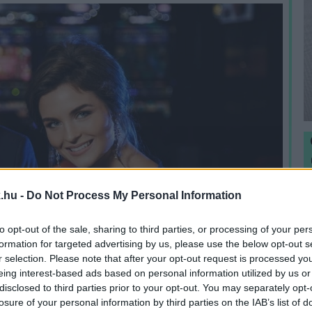
.hu -
Do Not Process My Personal Information
N
e
to opt-out of the sale, sharing to third parties, or processing of your per
F
formation for targeted advertising by us, please use the below opt-out s
r selection. Please note that after your opt-out request is processed y
eing interest-based ads based on personal information utilized by us or
disclosed to third parties prior to your opt-out. You may separately opt-
losure of your personal information by third parties on the IAB’s list of