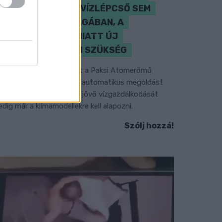
VÍZÁLLÁSÁRÓL: A VÍZLÉPCSŐ SEM
CSODASZER ÖNMAGÁBAN, A
KLÍMAVÁLTOZÁS MIATT ÚJ
SZEMLÉLETRE VAN SZÜKSÉG
 BME vízmérnöke szerint a Paksi Atomerőmű
elyzetére sem jelentene automatikus megoldást
gy új dunai vízlépcső - a jövő vízgazdálkodását
edig már a klímamodellekre kell alapozni.
Szólj hozzá!