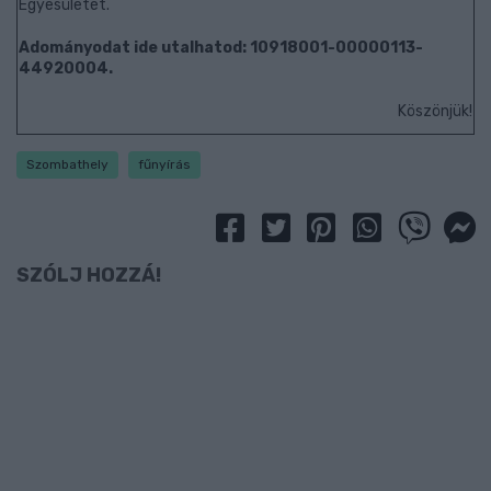
Egyesületét.
Adományodat ide utalhatod: 10918001-00000113-
44920004.
Köszönjük!
Szombathely
fűnyírás
SZÓLJ HOZZÁ!