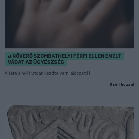
NŐVERŐ SZOMBATHELYI FÉRFI ELLEN EMELT
VÁDAT AZ ÜGYÉSZSÉG
A férfi a nyílt utcán kezdte verni áldozatát.
Szólj hozzá!