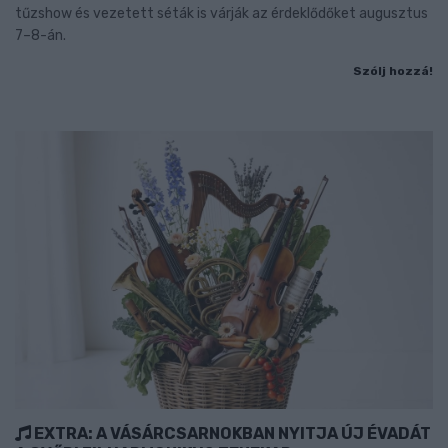
tűzshow és vezetett séták is várják az érdeklődőket augusztus
7–8-án.
Szólj hozzá!
EXTRA: A VÁSÁRCSARNOKBAN NYITJA ÚJ ÉVADÁT