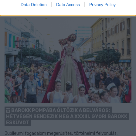
Data Deletion
Data Access
Privacy Policy
BAROKK POMPÁBA ÖLTÖZIK A BELVÁROS:
HÉTVÉGÉN RENDEZIK MEG A XXXIII. GYŐRI BAROKK
ESKÜVŐT
Jubileumi fogadalom megerősítés, történelmi felvonulás,