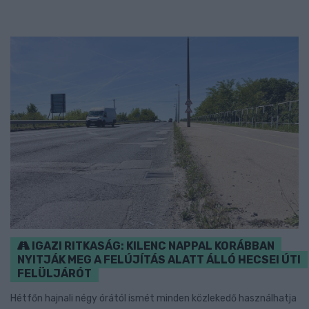
IGAZI RITKASÁG: KILENC NAPPAL KORÁBBAN
NYITJÁK MEG A FELÚJÍTÁS ALATT ÁLLÓ HECSEI ÚTI
FELÜLJÁRÓT
Hétfőn hajnali négy órától ismét minden közlekedő használhatja