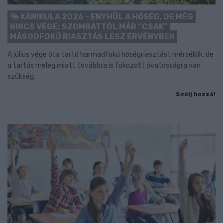
KÁNIKULA 2026 - ENYHÜL A HŐSÉG, DE MÉG
NINCS VÉGE: SZOMBATTÓL MÁR “CSAK”
MÁSODFOKÚ RIASZTÁS LESZ ÉRVÉNYBEN
A július vége óta tartó harmadfokú hőségriasztást mérséklik, de
a tartós meleg miatt továbbra is fokozott óvatosságra van
szükség.
Szólj hozzá!