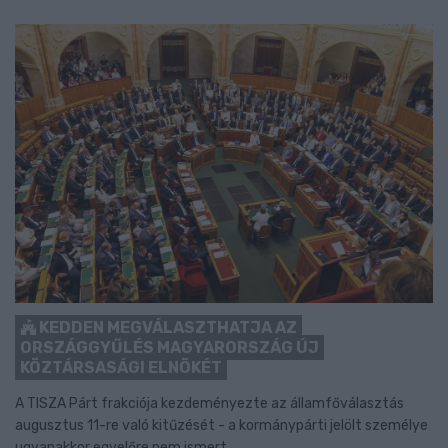
KEDDEN MEGVÁLASZTHATJA AZ
ORSZÁGGYŰLÉS MAGYARORSZÁG ÚJ
KÖZTÁRSASÁGI ELNÖKÉT
A TISZA Párt frakciója kezdeményezte az államfőválasztás
augusztus 11-re való kitűzését - a kormánypárti jelölt személye
ugyanakkor egyelőre nem ismert.