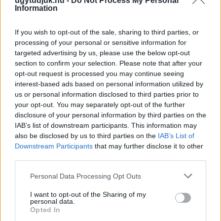
ugytudjuk.hu -
Do Not Process My Personal
Information
If you wish to opt-out of the sale, sharing to third parties, or
processing of your personal or sensitive information for
targeted advertising by us, please use the below opt-out
section to confirm your selection. Please note that after your
opt-out request is processed you may continue seeing
ÖRÖMHÍR: TÍZ ÉVE NEM VOLT ILYEN ALACSONY AZ
interest-based ads based on personal information utilized by
INFLÁCIÓ MAGYARORSZÁGON
us or personal information disclosed to third parties prior to
your opt-out. You may separately opt-out of the further
Júliusban mindössze 1,2 százalékkal emelkedtek éves
disclosure of your personal information by third parties on the
összevetésben a fogyasztói árak, miközben az élelmiszerek ára
IAB’s list of downstream participants. This information may
már csökkent.
also be disclosed by us to third parties on the
IAB’s List of
Downstream Participants
that may further disclose it to other
Szólj hozzá!
third parties.
Please note that this website/app uses one or more Google
Personal Data Processing Opt Outs
services and may gather and store information including but
not limited to your visit or usage behaviour. You may click to
I want to opt-out of the Sharing of my
personal data.
grant or deny consent to Google and its third-party tags to
Opted In
use your data for below specified purposes in below Google