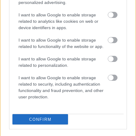
personalized advertising.
I want to allow Google to enable storage
related to analytics like cookies on web or
device identifiers in apps.
I want to allow Google to enable storage
related to functionality of the website or app.
I want to allow Google to enable storage
related to personalization.
I want to allow Google to enable storage
related to security, including authentication
ENERGIATAKARÉKOSSÁG: KORÁBBAN KEZDŐDIK
functionality and fraud prevention, and other
A GYŐRI AUDI ETO KC PÉNTEKI FELKÉSZÜLÉSI
user protection.
MÉRKŐZÉSE
Az energiaellátás tehermentesítése érdekében másfél órával
előrébb hozták a Brest Bretagne Handball elleni találkozó
CONFIRM
kezdését.
1 hozzászólás