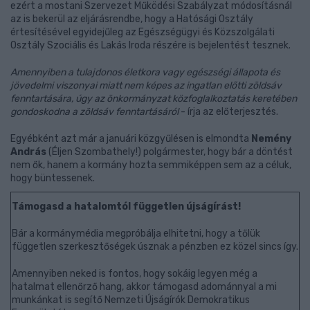
ezért a mostani Szervezet Működési Szabályzat módosításnál
az is bekerül az eljárásrendbe, hogy a Hatósági Osztály
értesítésével egyidejűleg az Egészségügyi és Közszolgálati
Osztály Szociális és Lakás Iroda részére is bejelentést tesznek.
Amennyiben a tulajdonos életkora vagy egészségi állapota és
jövedelmi viszonyai miatt nem képes az ingatlan előtti zöldsáv
fenntartására, úgy az önkormányzat közfoglalkoztatás keretében
gondoskodna a zöldsáv fenntartásáról
- írja az előterjesztés.
Egyébként azt már a januári közgyűlésen is elmondta
Nemény
András
(Éljen Szombathely!) polgármester, hogy bár a döntést
nem ők, hanem a kormány hozta semmiképpen sem az a céluk,
hogy büntessenek.
Támogasd a hatalomtól független újságírást!
Bár a kormánymédia megpróbálja elhitetni, hogy a tőlük
független szerkesztőségek úsznak a pénzben ez közel sincs így.
Amennyiben neked is fontos, hogy sokáig legyen még a
hatalmat ellenőrző hang, akkor támogasd adománnyal a mi
munkánkat is segítő Nemzeti Újságírók Demokratikus