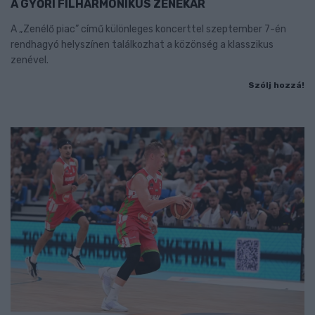
A GYŐRI FILHARMONIKUS ZENEKAR
A „Zenélő piac” című különleges koncerttel szeptember 7-én
rendhagyó helyszínen találkozhat a közönség a klasszikus
zenével.
Szólj hozzá!