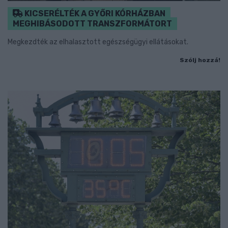
KICSERÉLTÉK A GYŐRI KÓRHÁZBAN
MEGHIBÁSODOTT TRANSZFORMÁTORT
Megkezdték az elhalasztott egészségügyi ellátásokat.
Szólj hozzá!