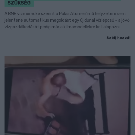
SZÜKSÉG
A BME vízmérnöke szerint a Paksi Atomerőmű helyzetére sem
jelentene automatikus megoldást egy új dunai vízlépcső - a jövő
vízgazdálkodását pedig már a klímamodellekre kell alapozni.
Szólj hozzá!