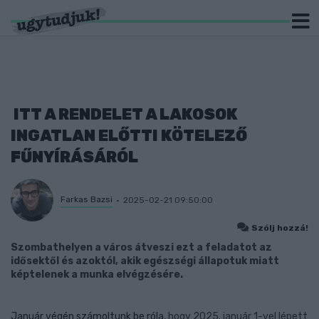
ITT A RENDELET A LAKOSOK
INGATLAN ELŐTTI KÖTELEZŐ
FŰNYÍRÁSÁRÓL
Farkas Bazsi
2025-02-21 09:50:00
Szólj hozzá!
Szombathelyen a város átveszi ezt a feladatot az
idősektől és azoktól, akik egészségi állapotuk miatt
képtelenek a munka elvégzésére.
Január végén számoltunk be róla
, hogy 2025. január 1-vel lépett