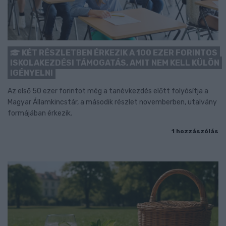
KÉT RÉSZLETBEN ÉRKEZIK A 100 EZER FORINTOS
ISKOLAKEZDÉSI TÁMOGATÁS, AMIT NEM KELL KÜLÖN
IGÉNYELNI
Az első 50 ezer forintot még a tanévkezdés előtt folyósítja a
Magyar Államkincstár, a második részlet novemberben, utalvány
formájában érkezik.
1 hozzászólás