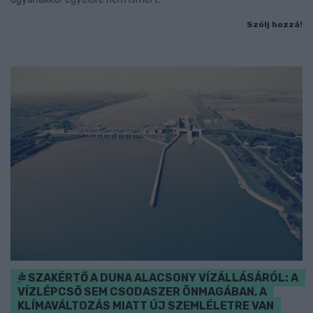
Szólj hozzá!
SZAKÉRTŐ A DUNA ALACSONY VÍZÁLLÁSÁRÓL: A
VÍZLÉPCSŐ SEM CSODASZER ÖNMAGÁBAN, A
KLÍMAVÁLTOZÁS MIATT ÚJ SZEMLÉLETRE VAN