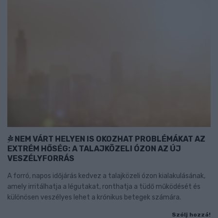
NEM VÁRT HELYEN IS OKOZHAT PROBLÉMÁKAT AZ
EXTRÉM HŐSÉG: A TALAJKÖZELI ÓZON AZ ÚJ
VESZÉLYFORRÁS
A forró, napos időjárás kedvez a talajközeli ózon kialakulásának,
amely irritálhatja a légutakat, ronthatja a tüdő működését és
különösen veszélyes lehet a krónikus betegek számára.
Szólj hozzá!