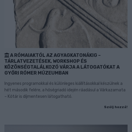
A RÓMAIAKTÓL AZ AGYAGKATONÁKIG –
TÁRLATVEZETÉSEK, WORKSHOP ÉS
KÖZÖNSÉGTALÁLKOZÓ VÁRJA A LÁTOGATÓKAT A
GYŐRI RÓMER MÚZEUMBAN
Ingyenes programokkal és különleges kiállításokkal készülnek a
hét második felére, a hőségriadó idején ráadásul a Várkazamata
– Kőtár is díjmentesen látogatható.
Szólj hozzá!