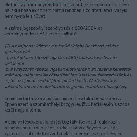
életbe az a kormányrendelet, miszerint ezentúl büntethet lesz
az, aki a háza előtt nem tartja rendben a zöldterületet, vagyis
nem nyírja le a füvet.
A száraz jogszabályi szabályozás a 280/2024-es
kormányrendelet 61.§-ban található:
(9) A tulajdonos köteles a településképbe illeszkedő módon
gondoskodni
a) a tulajdonát képező ingatlan előtti járdaszakasz tisztán
tartásáról,
b) a tulajdonát képező ingatlan előtti járda hiányában a kerítéstől
mért egy méter széles közterületi területsávnak fenntartásáról és
c) ha az a) pont szerinti járda mellett közterületi zöldsáv is
található, annak fenntartásáról és gondozásáról az útszegélyig.
Ennek betartatása a polgármesteri hivatalra feladata lesz.
Éppen ezért a szombathelyi közgyűlés jövő heti ülésén is szóba
kerül majd a téma.
A bejelentésekkel a Hatósági Osztály fog majd foglalkozni,
azonban nem a büntetés, sokkal inkább a figyelmeztetés,
valamint a lakó élethelyzetének felmérése lesz a cél. Éppen