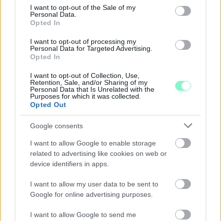
consent section.
I want to opt-out of the Sale of my
Personal Data.
Opted In
I want to opt-out of processing my
Personal Data for Targeted Advertising.
Opted In
I want to opt-out of Collection, Use,
Retention, Sale, and/or Sharing of my
Personal Data that Is Unrelated with the
Purposes for which it was collected.
Opted Out
A BAROKK ÖSSZES ÁRNYALATA ÉS MÉG EGY SOR
KIVÁLÓ PROGRAM VÁR MINDENKIT EZEN A HÉTVÉGÉN
Google consents
GYŐRBEN
I want to allow Google to enable storage
Középpontban a hagyományőrzés, de lesz Pogány Induló és
related to advertising like cookies on web or
Majka koncert, jóga szeánsz, “borhajózás” és egy csomó minden
device identifiers in apps.
más.
I want to allow my user data to be sent to
Szólj hozzá!
Google for online advertising purposes.
I want to allow Google to send me