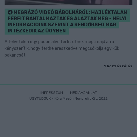
MEGRÁZÓ VIDEÓ BÁBOLNÁRÓL: HAJLÉKTALAN
FÉRFIT BÁNTALMAZTAK ÉS ALÁZTAK MEG - HELYI
INFORMÁCIÓINK SZERINT A RENDŐRSÉG MÁR
INTÉZKEDIK AZ ÜGYBEN
A felvételen egy padon alvó férfit ütnek meg, majd arra
kényszerítik, hogy térdre ereszkedve megcsókolja egyikük
bakancsát.
1 hozzászólás
IMPRESSZUM
MÉDIAAJÁNLAT
UGYTUDJUK - Kő a Mezőn Nonprofit Kft. 2022