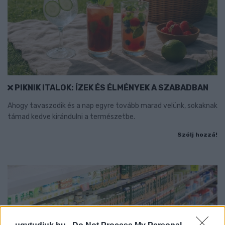
PIKNIK ITALOK: ÍZEK ÉS ÉLMÉNYEK A SZABADBAN
Ahogy tavaszodik és a nap egyre tovább marad velünk, sokaknak
támad kedve kirándulni a természetbe.
Szólj hozzá!