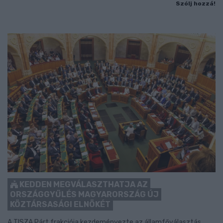
Szólj hozzá!
KEDDEN MEGVÁLASZTHATJA AZ
ORSZÁGGYŰLÉS MAGYARORSZÁG ÚJ
KÖZTÁRSASÁGI ELNÖKÉT
A TISZA Párt frakciója kezdeményezte az államfőválasztás