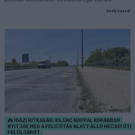
különösen veszélyes lehet a krónikus betegek számára.
Szólj hozzá!
IGAZI RITKASÁG: KILENC NAPPAL KORÁBBAN
NYITJÁK MEG A FELÚJÍTÁS ALATT ÁLLÓ HECSEI ÚTI
FELÜLJÁRÓT