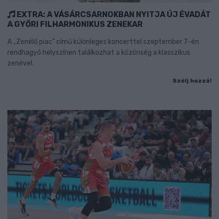
EXTRA: A VÁSÁRCSARNOKBAN NYITJA ÚJ ÉVADÁT
A GYŐRI FILHARMONIKUS ZENEKAR
A „Zenélő piac” című különleges koncerttel szeptember 7-én
rendhagyó helyszínen találkozhat a közönség a klasszikus
zenével.
Szólj hozzá!