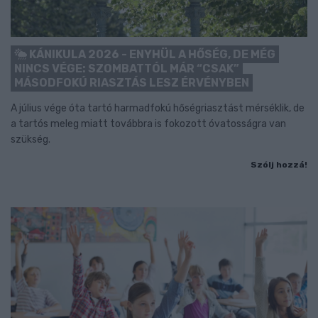
KÁNIKULA 2026 - ENYHÜL A HŐSÉG, DE MÉG
NINCS VÉGE: SZOMBATTÓL MÁR “CSAK”
MÁSODFOKÚ RIASZTÁS LESZ ÉRVÉNYBEN
A július vége óta tartó harmadfokú hőségriasztást mérséklik, de
a tartós meleg miatt továbbra is fokozott óvatosságra van
szükség.
Szólj hozzá!