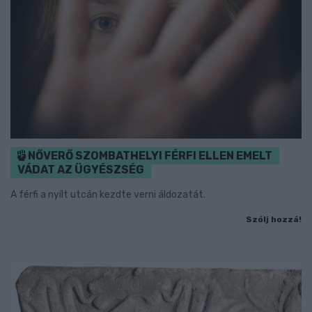
NŐVERŐ SZOMBATHELYI FÉRFI ELLEN EMELT
VÁDAT AZ ÜGYÉSZSÉG
A férfi a nyílt utcán kezdte verni áldozatát.
Szólj hozzá!