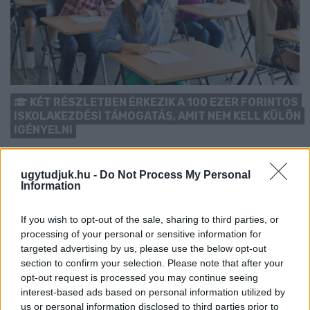
KÉT RÉSZLETBEN ÉRKEZIK A 100 EZER FORINTOS
ISKOLAKEZDÉSI TÁMOGATÁS, AMIT NEM KELL KÜLÖN
IGÉNYELNI
Az első 50 ezer forintot még a tanévkezdés előtt folyósítja a
Magyar Államkincstár, a második részlet novemberben, utalvány
ugytudjuk.hu -
Do Not Process My Personal
formájában érkezik.
Information
1 hozzászólás
If you wish to opt-out of the sale, sharing to third parties, or
processing of your personal or sensitive information for
targeted advertising by us, please use the below opt-out
section to confirm your selection. Please note that after your
opt-out request is processed you may continue seeing
interest-based ads based on personal information utilized by
us or personal information disclosed to third parties prior to