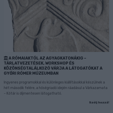
A RÓMAIAKTÓL AZ AGYAGKATONÁKIG –
TÁRLATVEZETÉSEK, WORKSHOP ÉS
KÖZÖNSÉGTALÁLKOZÓ VÁRJA A LÁTOGATÓKAT A
GYŐRI RÓMER MÚZEUMBAN
Ingyenes programokkal és különleges kiállításokkal készülnek a
hét második felére, a hőségriadó idején ráadásul a Várkazamata
– Kőtár is díjmentesen látogatható.
Szólj hozzá!