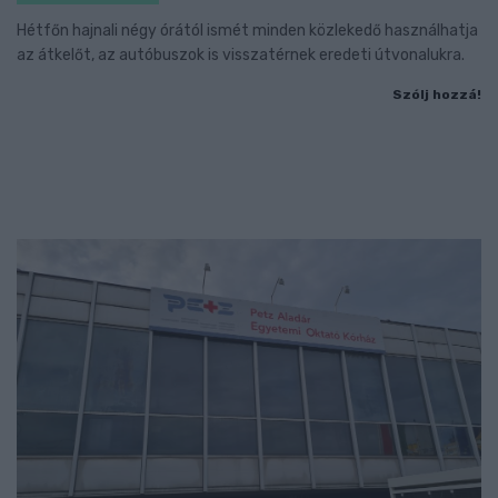
Hétfőn hajnali négy órától ismét minden közlekedő használhatja
az átkelőt, az autóbuszok is visszatérnek eredeti útvonalukra.
Szólj hozzá!