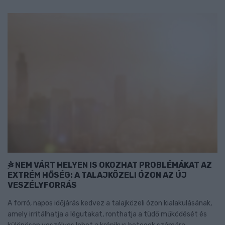
NEM VÁRT HELYEN IS OKOZHAT PROBLÉMÁKAT AZ
EXTRÉM HŐSÉG: A TALAJKÖZELI ÓZON AZ ÚJ
VESZÉLYFORRÁS
A forró, napos időjárás kedvez a talajközeli ózon kialakulásának,
amely irritálhatja a légutakat, ronthatja a tüdő működését és