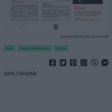
Szponzorált tartalmat olvastál!
Győr
Magyar Kultúra Hete
kultúra
SZÓLJ HOZZÁ!