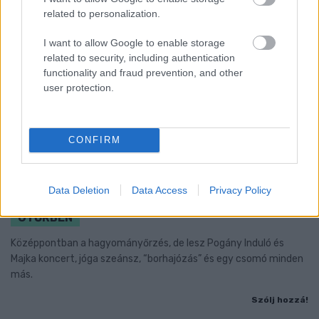
related to personalization.
I want to allow Google to enable storage
related to security, including authentication
functionality and fraud prevention, and other
user protection.
CONFIRM
A BAROKK ÖSSZES ÁRNYALATA ÉS MÉG EGY SOR
Data Deletion
Data Access
Privacy Policy
KIVÁLÓ PROGRAM VÁR MINDENKIT EZEN A HÉTVÉGÉN
GYŐRBEN
Középpontban a hagyományőrzés, de lesz Pogány Induló és
Majka koncert, jóga szeánsz, “borhajózás” és egy csomó minden
más.
Szólj hozzá!