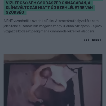
VÍZLÉPCSŐ SEM CSODASZER ÖNMAGÁBAN, A
KLÍMAVÁLTOZÁS MIATT ÚJ SZEMLÉLETRE VAN
SZÜKSÉG
A BME vízmérnöke szerint a Paksi Atomerőmű helyzetére sem
jelentene automatikus megoldást egy új dunai vízlépcső - a jövő
vízgazdálkodását pedig már a klímamodellekre kell alapozni.
Szólj hozzá!