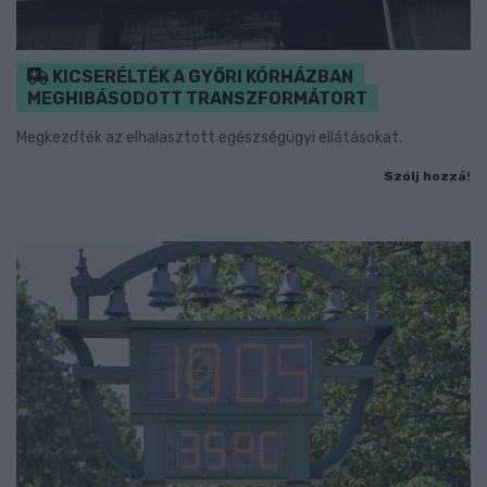
KICSERÉLTÉK A GYŐRI KÓRHÁZBAN
MEGHIBÁSODOTT TRANSZFORMÁTORT
Megkezdték az elhalasztott egészségügyi ellátásokat.
Szólj hozzá!