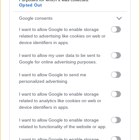
Opted Out
Google consents
I want to allow Google to enable storage
related to advertising like cookies on web or
device identifiers in apps.
I want to allow my user data to be sent to
Google for online advertising purposes.
ÖRÖMHÍR: TÍZ ÉVE NEM VOLT ILYEN ALACSONY AZ
INFLÁCIÓ MAGYARORSZÁGON
I want to allow Google to send me
personalized advertising.
Júliusban mindössze 1,2 százalékkal emelkedtek éves
összevetésben a fogyasztói árak, miközben az élelmiszerek ára
I want to allow Google to enable storage
már csökkent.
related to analytics like cookies on web or
device identifiers in apps.
Szólj hozzá!
I want to allow Google to enable storage
related to functionality of the website or app.
I want to allow Google to enable storage