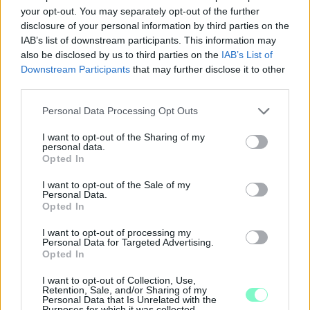
your opt-out. You may separately opt-out of the further
disclosure of your personal information by third parties on the
IAB’s list of downstream participants. This information may
also be disclosed by us to third parties on the
IAB’s List of
Downstream Participants
that may further disclose it to other
third parties.
Please note that this website/app uses one or more Google
Personal Data Processing Opt Outs
services and may gather and store information including but
not limited to your visit or usage behaviour. You may click to
I want to opt-out of the Sharing of my
personal data.
PIKNIK ITALOK: ÍZEK ÉS ÉLMÉNYEK A SZABADBAN
grant or deny consent to Google and its third-party tags to
Opted In
use your data for below specified purposes in below Google
Ahogy tavaszodik és a nap egyre tovább marad velünk, sokaknak
consent section.
I want to opt-out of the Sale of my
támad kedve kirándulni a természetbe.
Personal Data.
Opted In
Szólj hozzá!
I want to opt-out of processing my
Personal Data for Targeted Advertising.
Opted In
I want to opt-out of Collection, Use,
Retention, Sale, and/or Sharing of my
Personal Data that Is Unrelated with the
Purposes for which it was collected.