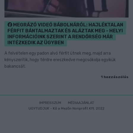
MEGRÁZÓ VIDEÓ BÁBOLNÁRÓL: HAJLÉKTALAN
FÉRFIT BÁNTALMAZTAK ÉS ALÁZTAK MEG - HELYI
INFORMÁCIÓINK SZERINT A RENDŐRSÉG MÁR
INTÉZKEDIK AZ ÜGYBEN
A felvételen egy padon alvó férfit ütnek meg, majd arra
kényszerítik, hogy térdre ereszkedve megcsókolja egyikük
bakancsát.
1 hozzászólás
IMPRESSZUM
MÉDIAAJÁNLAT
UGYTUDJUK - Kő a Mezőn Nonprofit Kft. 2022