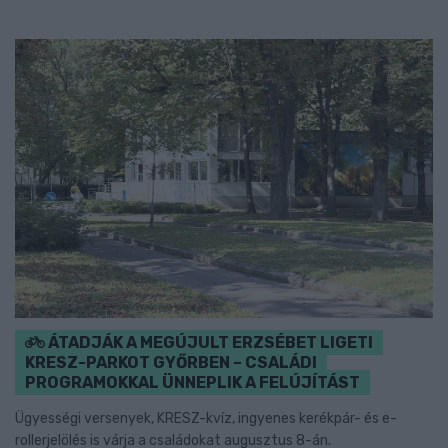
ÁTADJÁK A MEGÚJULT ERZSÉBET LIGETI
KRESZ-PARKOT GYŐRBEN – CSALÁDI
PROGRAMOKKAL ÜNNEPLIK A FELÚJÍTÁST
Ügyességi versenyek, KRESZ-kvíz, ingyenes kerékpár- és e-
rollerjelölés is várja a családokat augusztus 8-án.