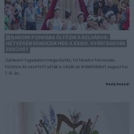
BAROKK POMPÁBA ÖLTÖZIK A BELVÁROS:
HÉTVÉGÉN RENDEZIK MEG A XXXIII. GYŐRI BAROKK
ESKÜVŐT
Jubileumi fogadalom megerősítés, történelmi felvonulás,
tűzshow és vezetett séták is várják az érdeklődőket augusztus
7–8-án.
Szólj hozzá!