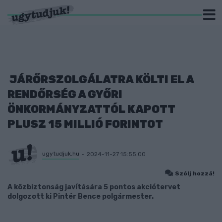
JÁRŐRSZOLGÁLATRA KÖLTI EL A
RENDŐRSÉG A GYŐRI
ÖNKORMÁNYZATTÓL KAPOTT
PLUSZ 15 MILLIÓ FORINTOT
ugytudjuk.hu
2024-11-27 15:55:00
Szólj hozzá!
A közbiztonság javítására 5 pontos akciótervet
dolgozott ki Pintér Bence polgármester.