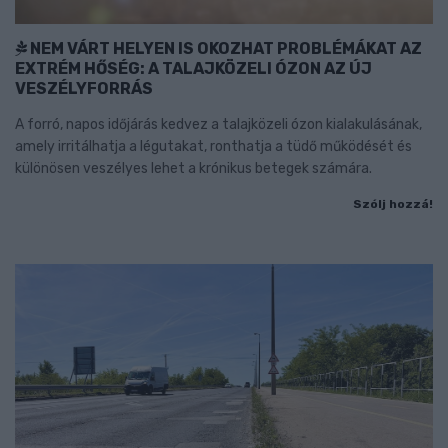
NEM VÁRT HELYEN IS OKOZHAT PROBLÉMÁKAT AZ
EXTRÉM HŐSÉG: A TALAJKÖZELI ÓZON AZ ÚJ
VESZÉLYFORRÁS
A forró, napos időjárás kedvez a talajközeli ózon kialakulásának,
amely irritálhatja a légutakat, ronthatja a tüdő működését és
különösen veszélyes lehet a krónikus betegek számára.
Szólj hozzá!