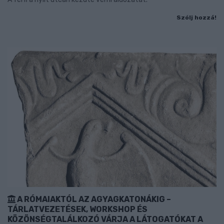
Szólj hozzá!
A RÓMAIAKTÓL AZ AGYAGKATONÁKIG –
TÁRLATVEZETÉSEK, WORKSHOP ÉS
KÖZÖNSÉGTALÁLKOZÓ VÁRJA A LÁTOGATÓKAT A