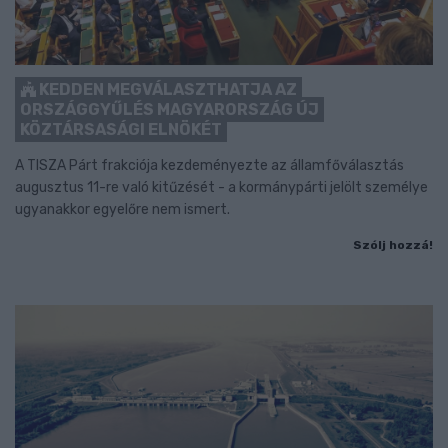
KEDDEN MEGVÁLASZTHATJA AZ
ORSZÁGGYŰLÉS MAGYARORSZÁG ÚJ
KÖZTÁRSASÁGI ELNÖKÉT
A TISZA Párt frakciója kezdeményezte az államfőválasztás
augusztus 11-re való kitűzését - a kormánypárti jelölt személye
ugyanakkor egyelőre nem ismert.
Szólj hozzá!