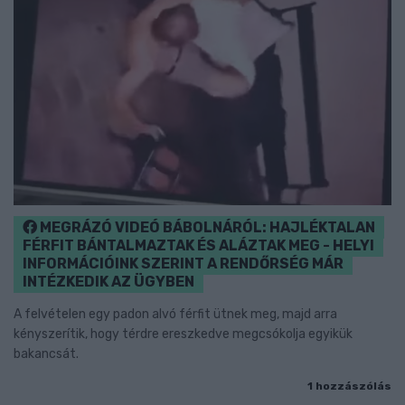
MEGRÁZÓ VIDEÓ BÁBOLNÁRÓL: HAJLÉKTALAN
FÉRFIT BÁNTALMAZTAK ÉS ALÁZTAK MEG - HELYI
INFORMÁCIÓINK SZERINT A RENDŐRSÉG MÁR
INTÉZKEDIK AZ ÜGYBEN
A felvételen egy padon alvó férfit ütnek meg, majd arra
kényszerítik, hogy térdre ereszkedve megcsókolja egyikük
bakancsát.
1 hozzászólás