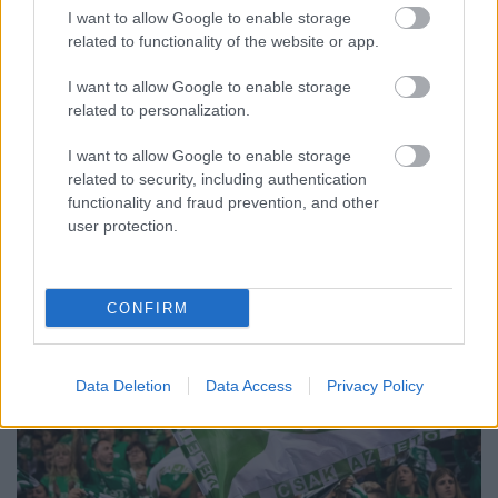
KIVÁLÓ PROGRAM VÁR MINDENKIT EZEN A HÉTVÉGÉN
I want to allow Google to enable storage
GYŐRBEN
related to functionality of the website or app.
Középpontban a hagyományőrzés, de lesz Pogány Induló és
I want to allow Google to enable storage
Majka koncert, jóga szeánsz, “borhajózás” és egy csomó minden
related to personalization.
más.
I want to allow Google to enable storage
Szólj hozzá!
related to security, including authentication
functionality and fraud prevention, and other
user protection.
CONFIRM
Data Deletion
Data Access
Privacy Policy