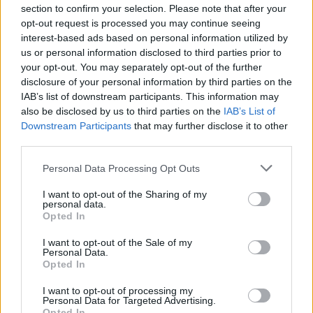
section to confirm your selection. Please note that after your
Szólj hozzá!
opt-out request is processed you may continue seeing
interest-based ads based on personal information utilized by
us or personal information disclosed to third parties prior to
your opt-out. You may separately opt-out of the further
disclosure of your personal information by third parties on the
IAB’s list of downstream participants. This information may
also be disclosed by us to third parties on the
IAB’s List of
Downstream Participants
that may further disclose it to other
third parties.
Please note that this website/app uses one or more Google
Personal Data Processing Opt Outs
services and may gather and store information including but
not limited to your visit or usage behaviour. You may click to
I want to opt-out of the Sharing of my
personal data.
grant or deny consent to Google and its third-party tags to
Opted In
use your data for below specified purposes in below Google
consent section.
I want to opt-out of the Sale of my
Personal Data.
Opted In
ÖRÖMHÍR: TÍZ ÉVE NEM VOLT ILYEN ALACSONY AZ
INFLÁCIÓ MAGYARORSZÁGON
I want to opt-out of processing my
Personal Data for Targeted Advertising.
Júliusban mindössze 1,2 százalékkal emelkedtek éves
Opted In