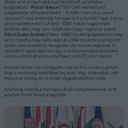
Ahogy arról az Ugytudjuk.hu is beszámolt, az októberi
közgyűlésen -
Pintér Bence
(TSZV-LMP-Momentum)
polgármester előterjesztésére - 15 millió forint plusz pénzt
szavazott meg rendőrségi támogatásra a testület. Igaz, a plusz
pénz odaítélése előtt a Fidesz-KDNP frakció tagjai rendre
belálltak abba, hogy nem tudják mire megy majd el ez a pénz.
Dézsi Csaba András
(Fidesz-KDNP) korábbi polgármester még
azt is mondta, hogy hiába akarnak a MÁV területén esetegesen
rendet rakni a rendőrök, ha egyszer oda nincsen bejárásuk. Ez
egyébként egyáltalán nincs így, a rendőrség megkeresésünkre
cáfolta a Dézsi által elmondottakat, erről
ITT
lehet olvasni.
A polgármester már a közgyűlés ideje alatt is azzal nyugatott,
hogy a rendőrségi vezetőkkel fog leülni, hogy átbeszéljék, mire
elég ez az összeg, és mi ennek a legjobb elköltési módja.
A hatóság vezetői a mai napon jártak a polgármestenél, erről
posztolt Pintér Bence a legutóbb.