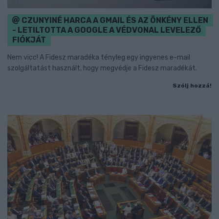
CZUNYINÉ HARCA A GMAIL ÉS AZ ÖNKÉNY ELLEN
- LETILTOTTA A GOOGLE A VÉDVONAL LEVELEZŐ
FIÓKJÁT
Nem vicc! A Fidesz maradéka tényleg egy ingyenes e-mail
szolgáltatást használt, hogy megvédje a Fidesz maradékát.
Szólj hozzá!