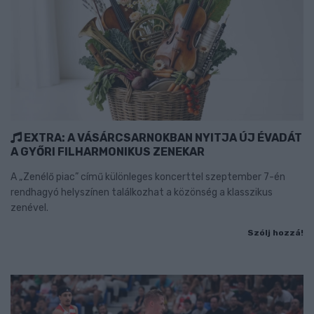
EXTRA: A VÁSÁRCSARNOKBAN NYITJA ÚJ ÉVADÁT
A GYŐRI FILHARMONIKUS ZENEKAR
A „Zenélő piac” című különleges koncerttel szeptember 7-én
rendhagyó helyszínen találkozhat a közönség a klasszikus
zenével.
Szólj hozzá!