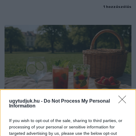
1 hozzászólás
ugytudjuk.hu -
Do Not Process My Personal
Information
PIKNIK ITALOK: ÍZEK ÉS ÉLMÉNYEK A SZABADBAN
If you wish to opt-out of the sale, sharing to third parties, or
processing of your personal or sensitive information for
Ahogy tavaszodik és a nap egyre tovább marad velünk, sokaknak
targeted advertising by us, please use the below opt-out
támad kedve kirándulni a természetbe.