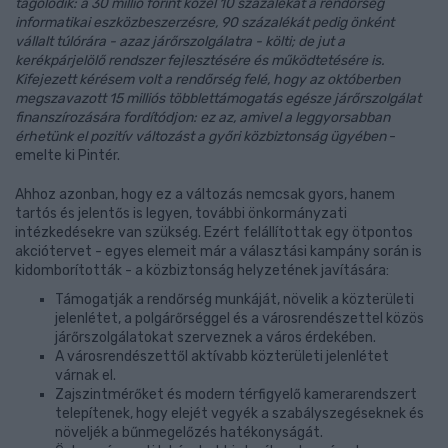
tagolódik: a 30 millió forint közel 10 százalékát a rendőrség
informatikai eszközbeszerzésre, 90 százalékát pedig önként
vállalt túlórára - azaz járőrszolgálatra - költi; de jut a
kerékpárjelölő rendszer fejlesztésére és működtetésére is.
Kifejezett kérésem volt a rendőrség felé, hogy az októberben
megszavazott 15 milliós többlettámogatás egésze járőrszolgálat
finanszírozására fordítódjon: ez az, amivel a leggyorsabban
érhetünk el pozitív változást a győri közbiztonság ügyében
-
emelte ki Pintér.
Ahhoz azonban, hogy ez a változás nemcsak gyors, hanem
tartós és jelentős is legyen, további önkormányzati
intézkedésekre van szükség. Ezért felállítottak egy ötpontos
akciótervet - egyes elemeit már a választási kampány során is
kidomborították - a közbiztonság helyzetének javítására:
Támogatják a rendőrség munkáját, növelik a közterületi
jelenlétet, a polgárőrséggel és a városrendészettel közös
járőrszolgálatokat szerveznek a város érdekében.
A városrendészettől aktívabb közterületi jelenlétet
várnak el.
Zajszintmérőket és modern térfigyelő kamerarendszert
telepítenek, hogy elejét vegyék a szabályszegéseknek és
növeljék a bűnmegelőzés hatékonyságát.