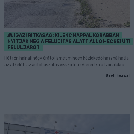
IGAZI RITKASÁG: KILENC NAPPAL KORÁBBAN
NYITJÁK MEG A FELÚJÍTÁS ALATT ÁLLÓ HECSEI ÚTI
FELÜLJÁRÓT
Hétfőn hajnali négy órától ismét minden közlekedő használhatja
az átkelőt, az autóbuszok is visszatérnek eredeti útvonalukra.
Szólj hozzá!