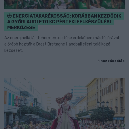
ENERGIATAKARÉKOSSÁG: KORÁBBAN KEZDŐDIK
A GYŐRI AUDI ETO KC PÉNTEKI FELKÉSZÜLÉSI
MÉRKŐZÉSE
Az energiaellátás tehermentesítése érdekében másfél órával
előrébb hozták a Brest Bretagne Handball elleni találkozó
kezdését.
1 hozzászólás