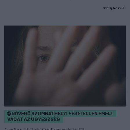
Szólj hozzá!
NŐVERŐ SZOMBATHELYI FÉRFI ELLEN EMELT
VÁDAT AZ ÜGYÉSZSÉG
A férfi a nyílt utcán kezdte verni áldozatát.