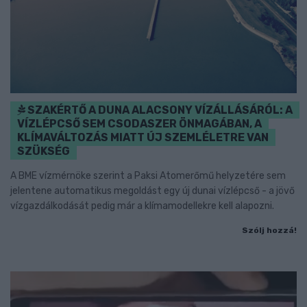
SZAKÉRTŐ A DUNA ALACSONY VÍZÁLLÁSÁRÓL: A
VÍZLÉPCSŐ SEM CSODASZER ÖNMAGÁBAN, A
KLÍMAVÁLTOZÁS MIATT ÚJ SZEMLÉLETRE VAN
SZÜKSÉG
A BME vízmérnöke szerint a Paksi Atomerőmű helyzetére sem
jelentene automatikus megoldást egy új dunai vízlépcső - a jövő
vízgazdálkodását pedig már a klímamodellekre kell alapozni.
Szólj hozzá!