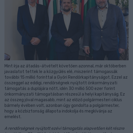
Mint írja az átadás-átvételt követően azonnal, már októberben
javaslatot tettek le a közgyűlés elé, miszerint támogassák
további 15 millió forinttal a Győri Rendőrkapitányságot. Ezzel az
összeggel az eddigi, rendőrségnek nyújtott önkormányzati
támogatás a duplájára nőtt, idén 30 millió 500 ezer forint
önkormányzati támogatásban részesül a helyi kapitányság. Ez
az összeg jóval magasabb, mint az előző polgármesteri ciklus
bármely évében volt, azonban úgy gondolta a polgármester,
hogy a közbiztonság állapota indokolja és megkívánja az
emelést.
A rendőrségnek nyújtott ezévi támogatás alapvetően két részre