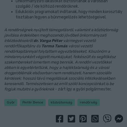
Önkormányzati lakásokat biztosítanak a városban
szolgáló / ide költöző rendőröknek.
Edukációs programokat indítanak, hogy minden korosztály
tisztában legyen a bűnmegelőzés lehetőségeivel.
A rendőrségnek nyújtott támogatásról, valamint a közbiztonság
javítása érdekében meghozandó jövőbeli önkormányzati
intézkedésekről
dr. Varga Péter
vármegyei vezető
rendőrfőkapitány és
Torma Tamás
városi vezető
rendőrkapitánnyal folytattam egyeztetéseket. Köszönöm a
mindannyiunkért végzett munkájukat, felkészült és segítőkész
szakembereket ismertem meg bennük. A rendőri vezetőkkel
abban is egyetértettünk, hogy a hajléktalanság és a városi
drogproblémák elsősorban nem rendészeti, hanem szociális
kérdések; hosszú távú megoldásuk szociális intézkedésekben
keresendő. Természetesen az erről szóló koncepciónkat is be
fogjuk mutatni a győrieknek
- zárt így a győri polgármester.
Győr
Pintér Bence
közbiztonság
rendőrség