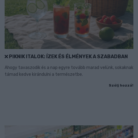
PIKNIK ITALOK: ÍZEK ÉS ÉLMÉNYEK A SZABADBAN
Ahogy tavaszodik és a nap egyre tovább marad velünk, sokaknak
támad kedve kirándulni a természetbe.
Szólj hozzá!