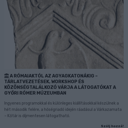
A RÓMAIAKTÓL AZ AGYAGKATONÁKIG –
TÁRLATVEZETÉSEK, WORKSHOP ÉS
KÖZÖNSÉGTALÁLKOZÓ VÁRJA A LÁTOGATÓKAT A
GYŐRI RÓMER MÚZEUMBAN
Ingyenes programokkal és különleges kiállításokkal készülnek a
hét második felére, a hőségriadó idején ráadásul a Várkazamata
– Kőtár is díjmentesen látogatható.
Szólj hozzá!