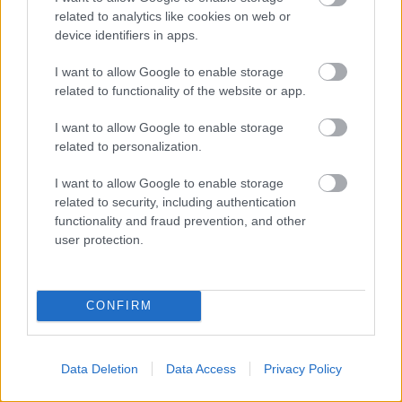
related to analytics like cookies on web or
device identifiers in apps.
I want to allow Google to enable storage
related to functionality of the website or app.
PERL, VÁRADI ÉS TANOH DEZ IS OTT VAN A FÉRFI
KOSÁRLABDA-VÁLOGATOTT SZŰKÍTETT
I want to allow Google to enable storage
KERETÉBEN
related to personalization.
Észtország, Szlovénia és Svédország következik.
I want to allow Google to enable storage
related to security, including authentication
Szólj hozzá!
functionality and fraud prevention, and other
user protection.
CONFIRM
Data Deletion
Data Access
Privacy Policy