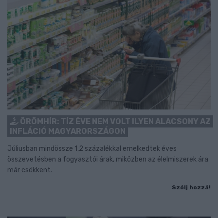
ÖRÖMHÍR: TÍZ ÉVE NEM VOLT ILYEN ALACSONY AZ
INFLÁCIÓ MAGYARORSZÁGON
Júliusban mindössze 1,2 százalékkal emelkedtek éves
összevetésben a fogyasztói árak, miközben az élelmiszerek ára
már csökkent.
Szólj hozzá!