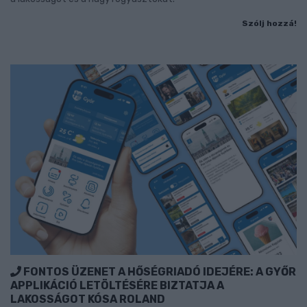
Szólj hozzá!
FONTOS ÜZENET A HŐSÉGRIADÓ IDEJÉRE: A GYŐR
APPLIKÁCIÓ LETÖLTÉSÉRE BIZTATJA A
LAKOSSÁGOT KÓSA ROLAND