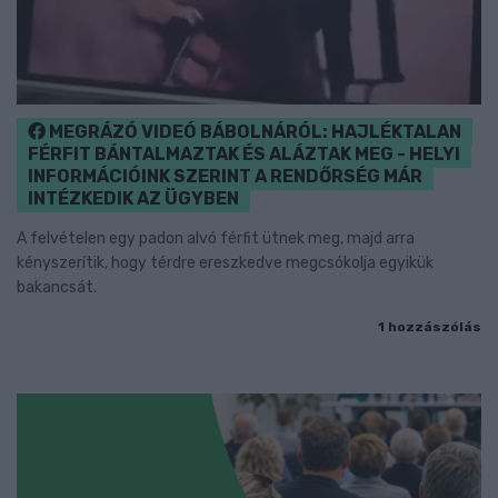
MEGRÁZÓ VIDEÓ BÁBOLNÁRÓL: HAJLÉKTALAN
FÉRFIT BÁNTALMAZTAK ÉS ALÁZTAK MEG - HELYI
INFORMÁCIÓINK SZERINT A RENDŐRSÉG MÁR
INTÉZKEDIK AZ ÜGYBEN
A felvételen egy padon alvó férfit ütnek meg, majd arra
kényszerítik, hogy térdre ereszkedve megcsókolja egyikük
bakancsát.
1 hozzászólás