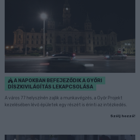
A NAPOKBAN BEFEJEZŐDIK A GYŐRI
DÍSZKIVILÁGÍTÁS LEKAPCSOLÁSA
A város 77 helyszínén zajlik a munkavégzés, a Győr Projekt
kezelésében lévő épületek egy részét is érinti az intézkedés.
Szólj hozzá!