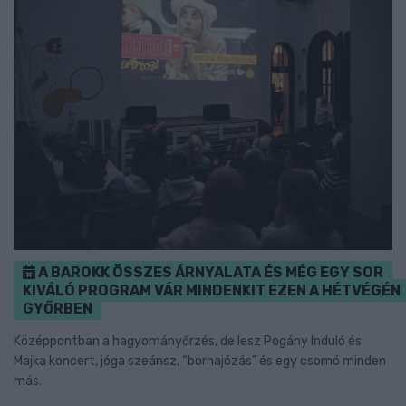
A BAROKK ÖSSZES ÁRNYALATA ÉS MÉG EGY SOR
KIVÁLÓ PROGRAM VÁR MINDENKIT EZEN A HÉTVÉGÉN
GYŐRBEN
Középpontban a hagyományőrzés, de lesz Pogány Induló és
Majka koncert, jóga szeánsz, “borhajózás” és egy csomó minden
más.