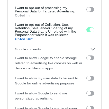
I want to opt-out of processing my
Personal Data for Targeted Advertising.
Opted In
EXTRA: A VÁSÁRCSARNOKBAN NYITJA ÚJ ÉVADÁT
A GYŐRI FILHARMONIKUS ZENEKAR
I want to opt-out of Collection, Use,
Retention, Sale, and/or Sharing of my
A „Zenélő piac” című különleges koncerttel szeptember 7-én
Personal Data that Is Unrelated with the
rendhagyó helyszínen találkozhat a közönség a klasszikus
Purposes for which it was collected.
Opted Out
zenével.
Szólj hozzá!
Google consents
I want to allow Google to enable storage
related to advertising like cookies on web or
device identifiers in apps.
I want to allow my user data to be sent to
Google for online advertising purposes.
I want to allow Google to send me
personalized advertising.
I want to allow Google to enable storage