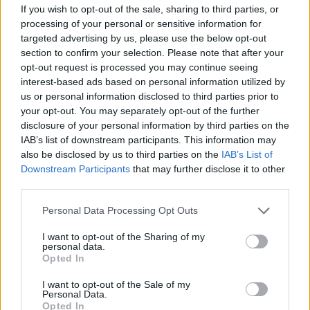
HÉTVÉGÉN RENDEZIK MEG A XXXIII. GYŐRI BAROKK
If you wish to opt-out of the sale, sharing to third parties, or
ESKÜVŐT
processing of your personal or sensitive information for
targeted advertising by us, please use the below opt-out
Jubileumi fogadalom megerősítés, történelmi felvonulás,
section to confirm your selection. Please note that after your
tűzshow és vezetett séták is várják az érdeklődőket augusztus
opt-out request is processed you may continue seeing
7–8-án.
interest-based ads based on personal information utilized by
us or personal information disclosed to third parties prior to
Szólj hozzá!
your opt-out. You may separately opt-out of the further
disclosure of your personal information by third parties on the
IAB’s list of downstream participants. This information may
also be disclosed by us to third parties on the
IAB’s List of
Downstream Participants
that may further disclose it to other
third parties.
Please note that this website/app uses one or more Google
Personal Data Processing Opt Outs
services and may gather and store information including but
not limited to your visit or usage behaviour. You may click to
I want to opt-out of the Sharing of my
personal data.
grant or deny consent to Google and its third-party tags to
Opted In
use your data for below specified purposes in below Google
consent section.
I want to opt-out of the Sale of my
Personal Data.
Opted In