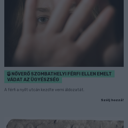
NŐVERŐ SZOMBATHELYI FÉRFI ELLEN EMELT
VÁDAT AZ ÜGYÉSZSÉG
A férfi a nyílt utcán kezdte verni áldozatát.
Szólj hozzá!