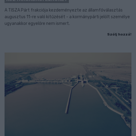
A TISZA Párt frakciója kezdeményezte az államfőválasztás
augusztus 11-re való kitűzését - a kormánypárti jelölt személye
ugyanakkor egyelőre nem ismert.
Szólj hozzá!