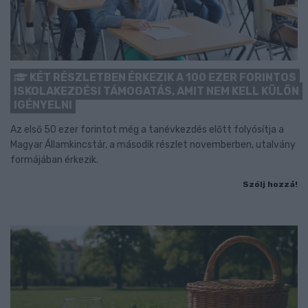
KÉT RÉSZLETBEN ÉRKEZIK A 100 EZER FORINTOS
ISKOLAKEZDÉSI TÁMOGATÁS, AMIT NEM KELL KÜLÖN
IGÉNYELNI
Az első 50 ezer forintot még a tanévkezdés előtt folyósítja a
Magyar Államkincstár, a második részlet novemberben, utalvány
formájában érkezik.
Szólj hozzá!