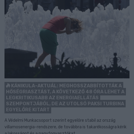
KÁNIKULA-AKTUÁL: MEGHOSSZABBÍTOTTÁK A
HŐSÉGRIASZTÁST, A KÖVETKEZŐ 48 ÓRA LEHET A
LEGKRITIKUSABB AZ ENERGIAELLÁTÁS
SZEMPONTJÁBÓL, DE AZ UTOLSÓ PAKSI TURBINA
EGYELŐRE KITART
A Védelmi Munkacsoport szerint egyelőre stabil az ország
villamosenergia-rendszere, de továbbra is takarékosságra kérik
a lakosságot és a nagyfogyasztókat.