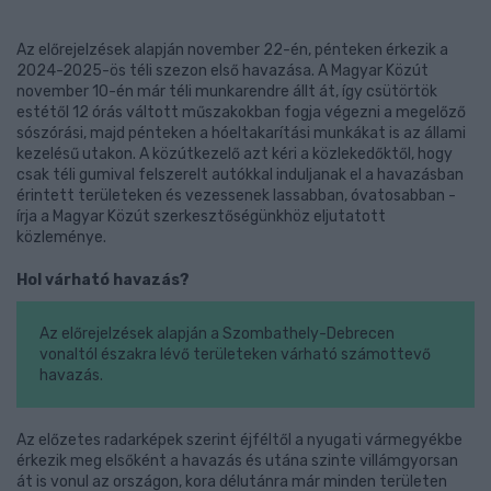
Az előrejelzések alapján november 22-én, pénteken érkezik a
2024-2025-ös téli szezon első havazása. A Magyar Közút
november 10-én már téli munkarendre állt át, így csütörtök
estétől 12 órás váltott műszakokban fogja végezni a megelőző
sószórási, majd pénteken a hóeltakarítási munkákat is az állami
kezelésű utakon. A közútkezelő azt kéri a közlekedőktől, hogy
csak téli gumival felszerelt autókkal induljanak el a havazásban
érintett területeken és vezessenek lassabban, óvatosabban -
írja a Magyar Közút szerkesztőségünkhöz eljutatott
közleménye.
Hol várható havazás?
Az előrejelzések alapján a Szombathely-Debrecen
vonaltól északra lévő területeken várható számottevő
havazás.
Az előzetes radarképek szerint éjféltől a nyugati vármegyékbe
érkezik meg elsőként a havazás és utána szinte villámgyorsan
át is vonul az országon, kora délutánra már minden területen