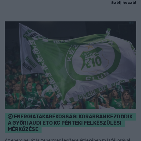
Szólj hozzá!
ENERGIATAKARÉKOSSÁG: KORÁBBAN KEZDŐDIK
A GYŐRI AUDI ETO KC PÉNTEKI FELKÉSZÜLÉSI
MÉRKŐZÉSE
Az energiaellátás tehermentesítése érdekében másfél órával