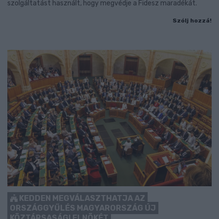
szolgáltatást használt, hogy megvédje a Fidesz maradékát.
Szólj hozzá!
KEDDEN MEGVÁLASZTHATJA AZ
ORSZÁGGYŰLÉS MAGYARORSZÁG ÚJ
KÖZTÁRSASÁGI ELNÖKÉT