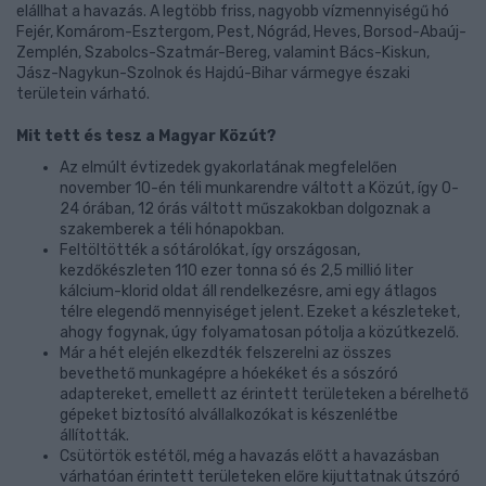
elállhat a havazás. A legtöbb friss, nagyobb vízmennyiségű hó
Fejér, Komárom-Esztergom, Pest, Nógrád, Heves, Borsod-Abaúj-
Zemplén, Szabolcs-Szatmár-Bereg, valamint Bács-Kiskun,
Jász-Nagykun-Szolnok és Hajdú-Bihar vármegye északi
területein várható.
Mit tett és tesz a Magyar Közút?
Az elmúlt évtizedek gyakorlatának megfelelően
november 10-én téli munkarendre váltott a Közút, így 0-
24 órában, 12 órás váltott műszakokban dolgoznak a
szakemberek a téli hónapokban.
Feltöltötték a sótárolókat, így országosan,
kezdőkészleten 110 ezer tonna só és 2,5 millió liter
kálcium-klorid oldat áll rendelkezésre, ami egy átlagos
télre elegendő mennyiséget jelent. Ezeket a készleteket,
ahogy fogynak, úgy folyamatosan pótolja a közútkezelő.
Már a hét elején elkezdték felszerelni az összes
bevethető munkagépre a hóekéket és a sószóró
adaptereket, emellett az érintett területeken a bérelhető
gépeket biztosító alvállalkozókat is készenlétbe
állították.
Csütörtök estétől, még a havazás előtt a havazásban
várhatóan érintett területeken előre kijuttatnak útszóró