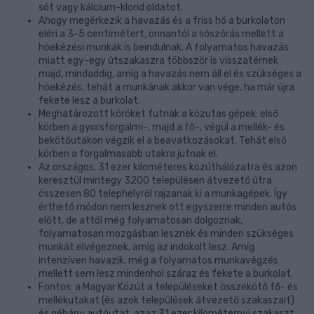
sót vagy kálcium-klorid oldatot.
Ahogy megérkezik a havazás és a friss hó a burkolaton
eléri a 3-5 centimétert, onnantól a sószórás mellett a
hóekézési munkák is beindulnak. A folyamatos havazás
miatt egy-egy útszakaszra többször is visszatérnek
majd, mindaddig, amíg a havazás nem áll el és szükséges a
hóekézés, tehát a munkának akkor van vége, ha már újra
fekete lesz a burkolat.
Meghatározott köröket futnak a közutas gépek: első
körben a gyorsforgalmi-, majd a fő-, végül a mellék- és
bekötőutakon végzik el a beavatkozásokat. Tehát első
körben a forgalmasabb utakra jutnak el.
Az országos, 31 ezer kilométeres közúthálózatra és azon
keresztül mintegy 3200 településen átvezető útra
összesen 80 telephelyről rajzanak ki a munkagépek. Így
érthető módon nem lesznek ott egyszerre minden autós
előtt, de attól még folyamatosan dolgoznak,
folyamatosan mozgásban lesznek és minden szükséges
munkát elvégeznek, amíg az indokolt lesz. Amíg
intenzíven havazik, még a folyamatos munkavégzés
mellett sem lesz mindenhol száraz és fekete a burkolat.
Fontos: a Magyar Közút a településeket összekötő fő- és
mellékutakat (és azok települések átvezető szakaszait)
és néhány autóutat, azaz 31 ezer kilométernyi szakaszt