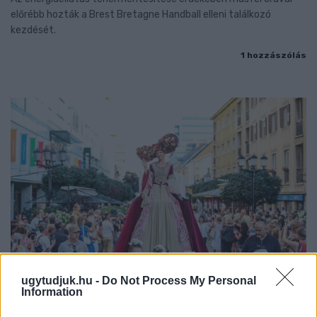
előrébb hozták a Brest Bretagne Handball elleni találkozó
kezdését.
1 hozzászólás
ugytudjuk.hu -
Do Not Process My Personal
Information
BAROKK POMPÁBA ÖLTÖZIK A BELVÁROS: