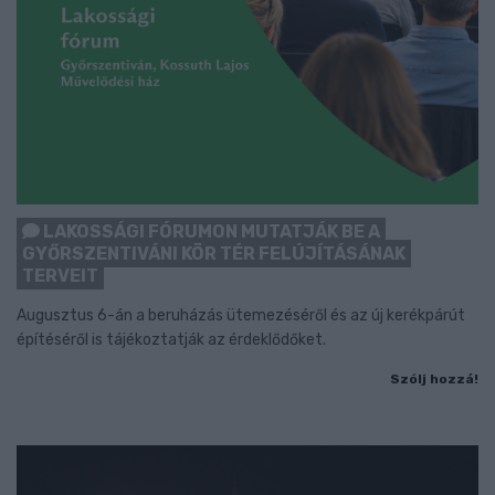
LAKOSSÁGI FÓRUMON MUTATJÁK BE A
GYŐRSZENTIVÁNI KÖR TÉR FELÚJÍTÁSÁNAK
TERVEIT
Augusztus 6-án a beruházás ütemezéséről és az új kerékpárút
építéséről is tájékoztatják az érdeklődőket.
Szólj hozzá!