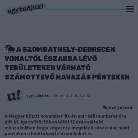
A SZOMBATHELY-DEBRECEN
VONALTÓL ÉSZAKRA LÉVŐ
TERÜLETEKEN VÁRHATÓ
SZÁMOTTEVŐ HAVAZÁS PÉNTEKEN
ugytudjuk.hu
2024-11-21 10:33:00
Szólj hozzá!
A Magyar Közút november 10-én már téli munkarendre
állt át, így csütörtök estétől 12 órás váltott
műszakokban fogja végezni a megelőző sószórási, majd
pénteken a hóeltakarítási munkákat is.