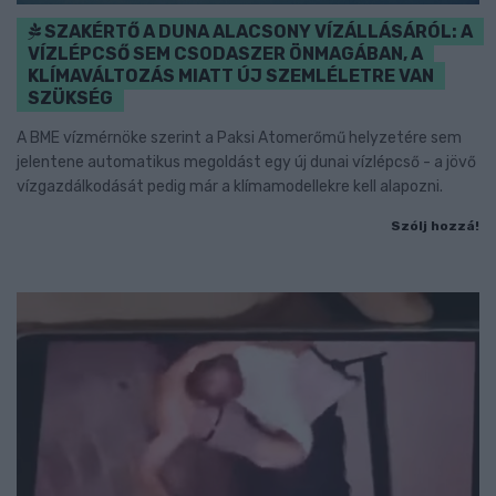
SZAKÉRTŐ A DUNA ALACSONY VÍZÁLLÁSÁRÓL: A
VÍZLÉPCSŐ SEM CSODASZER ÖNMAGÁBAN, A
KLÍMAVÁLTOZÁS MIATT ÚJ SZEMLÉLETRE VAN
SZÜKSÉG
A BME vízmérnöke szerint a Paksi Atomerőmű helyzetére sem
jelentene automatikus megoldást egy új dunai vízlépcső - a jövő
vízgazdálkodását pedig már a klímamodellekre kell alapozni.
Szólj hozzá!