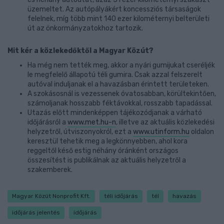
üzemeltet. Az autópályákért koncessziós társaságok
felelnek, míg több mint 140 ezer kilométernyi belterületi
út az önkormányzatokhoz tartozik.
Mit kér a közlekedőktől a Magyar Közút?
Ha még nem tették meg, akkor a nyári gumijukat cseréljék
le megfelelő állapotú téli gumira. Csak azzal felszerelt
autóval induljanak el a havazásban érintett területeken.
A szokásosnál is vezessenek óvatosabban, körültekintően,
számoljanak hosszabb féktávokkal, rosszabb tapadással.
Utazás előtt mindenképpen tájékozódjanak a várható
időjárásról a
www.met.hu-n
, illetve az aktuális közlekedési
helyzetről, útviszonyokról, ezt a
www.utinform.hu
oldalon
keresztül tehetik meg a legkönnyebben, ahol kora
reggeltől késő estig néhány óránként országos
összesítést is publikálnak az aktuális helyzetről a
szakemberek.
Magyar Közút Nonprofit Kft.
téli időjárás
tél
havazás
időjárás jelentés
időjárás