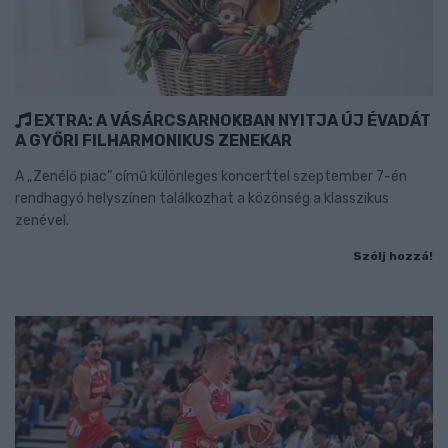
EXTRA: A VÁSÁRCSARNOKBAN NYITJA ÚJ ÉVADÁT
A GYŐRI FILHARMONIKUS ZENEKAR
A „Zenélő piac” című különleges koncerttel szeptember 7-én
rendhagyó helyszínen találkozhat a közönség a klasszikus
zenével.
Szólj hozzá!