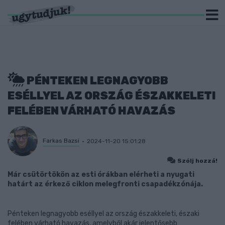
PÉNTEKEN LEGNAGYOBB
ESÉLLYEL AZ ORSZÁG ÉSZAKKELETI
FELÉBEN VÁRHATÓ HAVAZÁS
Farkas Bazsi
2024-11-20 15:01:28
Szólj hozzá!
Már csütörtökön az esti órákban elérheti a nyugati
határt az érkező ciklon melegfronti csapadékzónája.
Pénteken legnagyobb eséllyel az ország északkeleti, északi
felében várható havazás, amelyből akár jelentősebb