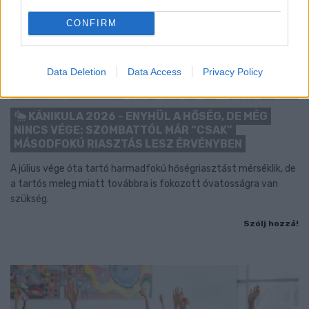
CONFIRM
Data Deletion
Data Access
Privacy Policy
KÁNIKULA 2026 - ENYHÜL A HŐSÉG, DE MÉG
NINCS VÉGE: SZOMBATTÓL MÁR “CSAK”
MÁSODFOKÚ RIASZTÁS LESZ ÉRVÉNYBEN
A július vége óta tartó harmadfokú hőségriasztást mérséklik, de
a tartós meleg miatt továbbra is fokozott óvatosságra van
szükség.
Szólj hozzá!