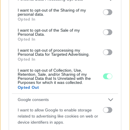
services and may gather and store information including but
not limited to your visit or usage behaviour. You may click to
I want to opt-out of the Sharing of my
personal data.
grant or deny consent to Google and its third-party tags to
Opted In
use your data for below specified purposes in below Google
consent section.
I want to opt-out of the Sale of my
IGAZI RITKASÁG: KILENC NAPPAL KORÁBBAN
Personal Data.
NYITJÁK MEG A FELÚJÍTÁS ALATT ÁLLÓ HECSEI ÚTI
Opted In
FELÜLJÁRÓT
I want to opt-out of processing my
Personal Data for Targeted Advertising.
Hétfőn hajnali négy órától ismét minden közlekedő használhatja
Opted In
az átkelőt, az autóbuszok is visszatérnek eredeti útvonalukra.
I want to opt-out of Collection, Use,
Szólj hozzá!
Retention, Sale, and/or Sharing of my
Personal Data that Is Unrelated with the
Purposes for which it was collected.
Opted Out
Google consents
I want to allow Google to enable storage
related to advertising like cookies on web or
device identifiers in apps.