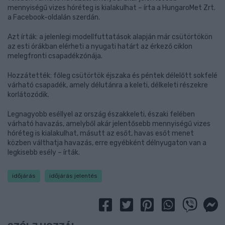
mennyiségű vizes hóréteg is kialakulhat – írta a HungaroMet Zrt.
a Facebook-oldalán szerdán.
Azt írták: a jelenlegi modellfuttatások alapján már csütörtökön
az esti órákban elérheti a nyugati határt az érkező ciklon
melegfronti csapadékzónája.
Hozzátették: főleg csütörtök éjszaka és péntek délelőtt sokfelé
várható csapadék, amely délutánra a keleti, délkeleti részekre
korlátozódik.
Legnagyobb eséllyel az ország északkeleti, északi felében
várható havazás, amelyből akár jelentősebb mennyiségű vizes
hóréteg is kialakulhat, másutt az esőt, havas esőt menet
közben válthatja havazás, erre egyébként délnyugaton van a
legkisebb esély – írták.
időjárás
időjárás jelentés