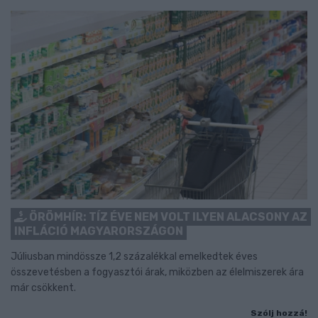
ÖRÖMHÍR: TÍZ ÉVE NEM VOLT ILYEN ALACSONY AZ
INFLÁCIÓ MAGYARORSZÁGON
Júliusban mindössze 1,2 százalékkal emelkedtek éves
összevetésben a fogyasztói árak, miközben az élelmiszerek ára
már csökkent.
Szólj hozzá!