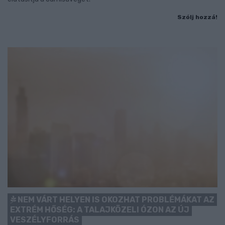
Szólj hozzá!
NEM VÁRT HELYEN IS OKOZHAT PROBLÉMÁKAT AZ
EXTRÉM HŐSÉG: A TALAJKÖZELI ÓZON AZ ÚJ
VESZÉLYFORRÁS