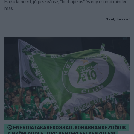
Majka koncert, jóga szeánsz, “borhajózás” és egy csomó minden
más.
Szólj hozzá!
ENERGIATAKARÉKOSSÁG: KORÁBBAN KEZDŐDIK
A GYŐRI AUDI ETO KC PÉNTEKI FELKÉSZÜLÉSI