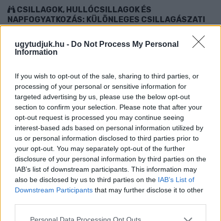
CSILLAGOK, HULLÓCSILLAGOK ÉS
NAPFOGYATKOZÁS: KÜLÖNLEGES CSILLAGÁSZATI
PROGRAMOK JÖNNEK GYŐRBEN ÉS NYÚLON
ugytudjuk.hu -
Do Not Process My Personal
Három estén is az égbolt kerül a középpontba: távcsöves
Information
megfigyelések, zenés installációk és lézeres csillagtúrák mellett
augusztus 12-én egy látványos részleges napfogyatkozást is
If you wish to opt-out of the sale, sharing to third parties, or
megfigyelhetnek az érdeklődők.
processing of your personal or sensitive information for
targeted advertising by us, please use the below opt-out
Szólj hozzá!
section to confirm your selection. Please note that after your
opt-out request is processed you may continue seeing
interest-based ads based on personal information utilized by
us or personal information disclosed to third parties prior to
your opt-out. You may separately opt-out of the further
disclosure of your personal information by third parties on the
IAB’s list of downstream participants. This information may
also be disclosed by us to third parties on the
IAB’s List of
Downstream Participants
that may further disclose it to other
third parties.
Please note that this website/app uses one or more Google
Personal Data Processing Opt Outs