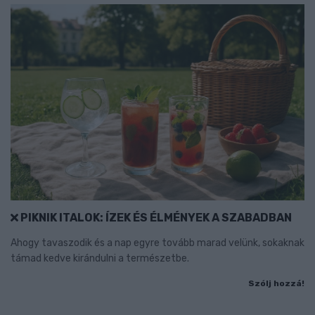
PIKNIK ITALOK: ÍZEK ÉS ÉLMÉNYEK A SZABADBAN
Ahogy tavaszodik és a nap egyre tovább marad velünk, sokaknak
támad kedve kirándulni a természetbe.
Szólj hozzá!