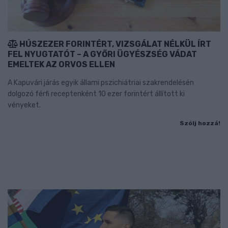
HÚSZEZER FORINTÉRT, VIZSGÁLAT NÉLKÜL ÍRT
FEL NYUGTATÓT – A GYŐRI ÜGYÉSZSÉG VÁDAT
EMELTEK AZ ORVOS ELLEN
A Kapuvári járás egyik állami pszichiátriai szakrendelésén
dolgozó férfi receptenként 10 ezer forintért állított ki
vényeket.
Szólj hozzá!