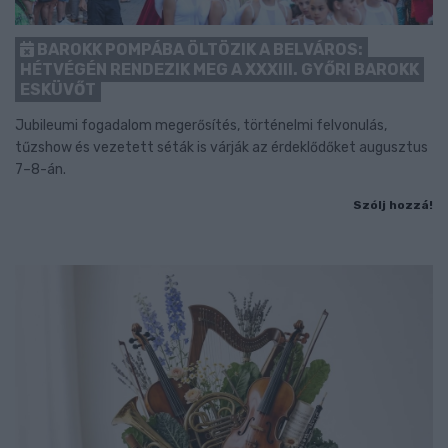
BAROKK POMPÁBA ÖLTÖZIK A BELVÁROS:
HÉTVÉGÉN RENDEZIK MEG A XXXIII. GYŐRI BAROKK
ESKÜVŐT
Jubileumi fogadalom megerősítés, történelmi felvonulás,
tűzshow és vezetett séták is várják az érdeklődőket augusztus
7–8-án.
Szólj hozzá!