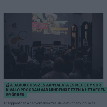
A BAROKK ÖSSZES ÁRNYALATA ÉS MÉG EGY SOR
KIVÁLÓ PROGRAM VÁR MINDENKIT EZEN A HÉTVÉGÉN
GYŐRBEN
Középpontban a hagyományőrzés, de lesz Pogány Induló és