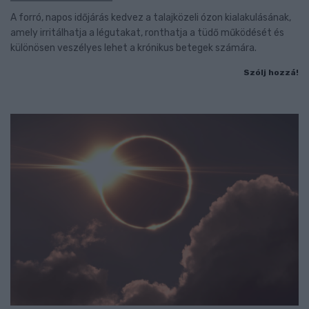
A forró, napos időjárás kedvez a talajközeli ózon kialakulásának,
amely irritálhatja a légutakat, ronthatja a tüdő működését és
különösen veszélyes lehet a krónikus betegek számára.
Szólj hozzá!