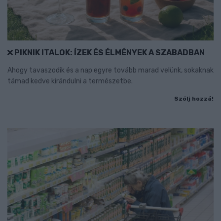
PIKNIK ITALOK: ÍZEK ÉS ÉLMÉNYEK A SZABADBAN
Ahogy tavaszodik és a nap egyre tovább marad velünk, sokaknak
támad kedve kirándulni a természetbe.
Szólj hozzá!