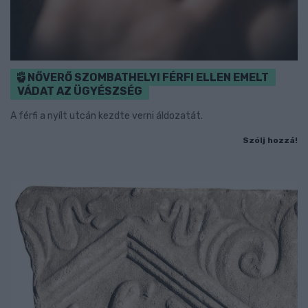
NŐVERŐ SZOMBATHELYI FÉRFI ELLEN EMELT
VÁDAT AZ ÜGYÉSZSÉG
A férfi a nyílt utcán kezdte verni áldozatát.
Szólj hozzá!