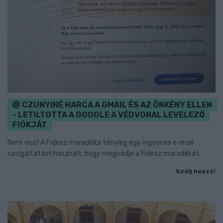
CZUNYINÉ HARCA A GMAIL ÉS AZ ÖNKÉNY ELLEN
- LETILTOTTA A GOOGLE A VÉDVONAL LEVELEZŐ
FIÓKJÁT
Nem vicc! A Fidesz maradéka tényleg egy ingyenes e-mail
szolgáltatást használt, hogy megvédje a Fidesz maradékát.
Szólj hozzá!