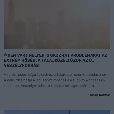
NEM VÁRT HELYEN IS OKOZHAT PROBLÉMÁKAT AZ
EXTRÉM HŐSÉG: A TALAJKÖZELI ÓZON AZ ÚJ
VESZÉLYFORRÁS
A forró, napos időjárás kedvez a talajközeli ózon kialakulásának,
amely irritálhatja a légutakat, ronthatja a tüdő működését és
különösen veszélyes lehet a krónikus betegek számára.
Szólj hozzá!