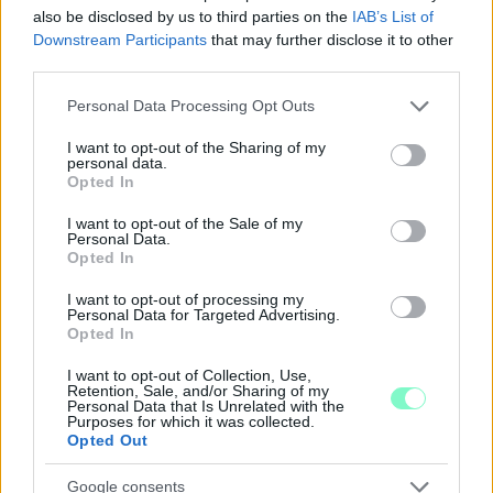
also be disclosed by us to third parties on the
IAB’s List of
Downstream Participants
that may further disclose it to other
third parties.
Please note that this website/app uses one or more Google
Personal Data Processing Opt Outs
services and may gather and store information including but
not limited to your visit or usage behaviour. You may click to
I want to opt-out of the Sharing of my
personal data.
A BAROKK ÖSSZES ÁRNYALATA ÉS MÉG EGY SOR
grant or deny consent to Google and its third-party tags to
Opted In
KIVÁLÓ PROGRAM VÁR MINDENKIT EZEN A HÉTVÉGÉN
use your data for below specified purposes in below Google
GYŐRBEN
consent section.
I want to opt-out of the Sale of my
Personal Data.
Középpontban a hagyományőrzés, de lesz Pogány Induló és
Opted In
Majka koncert, jóga szeánsz, “borhajózás” és egy csomó minden
I want to opt-out of processing my
más.
Personal Data for Targeted Advertising.
Opted In
Szólj hozzá!
I want to opt-out of Collection, Use,
Retention, Sale, and/or Sharing of my
Personal Data that Is Unrelated with the
Purposes for which it was collected.
Opted Out
Google consents