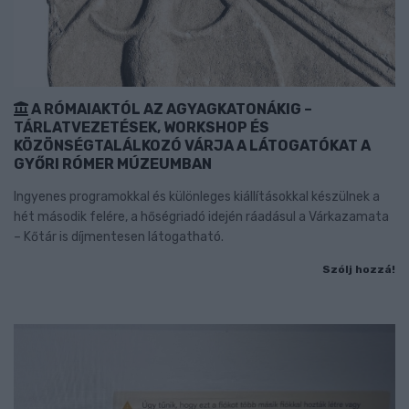
A RÓMAIAKTÓL AZ AGYAGKATONÁKIG –
TÁRLATVEZETÉSEK, WORKSHOP ÉS
KÖZÖNSÉGTALÁLKOZÓ VÁRJA A LÁTOGATÓKAT A
GYŐRI RÓMER MÚZEUMBAN
Ingyenes programokkal és különleges kiállításokkal készülnek a
hét második felére, a hőségriadó idején ráadásul a Várkazamata
– Kőtár is díjmentesen látogatható.
Szólj hozzá!