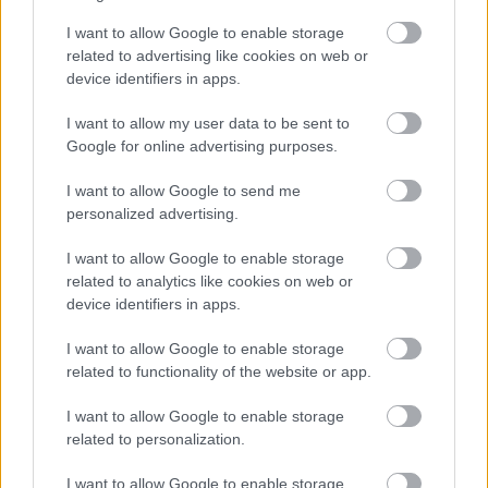
I want to allow Google to enable storage
related to advertising like cookies on web or
device identifiers in apps.
I want to allow my user data to be sent to
Google for online advertising purposes.
I want to allow Google to send me
personalized advertising.
ENERGIATAKARÉKOSSÁG: KORÁBBAN KEZDŐDIK
I want to allow Google to enable storage
A GYŐRI AUDI ETO KC PÉNTEKI FELKÉSZÜLÉSI
related to analytics like cookies on web or
MÉRKŐZÉSE
device identifiers in apps.
Az energiaellátás tehermentesítése érdekében másfél órával
I want to allow Google to enable storage
előrébb hozták a Brest Bretagne Handball elleni találkozó
related to functionality of the website or app.
kezdését.
1 hozzászólás
I want to allow Google to enable storage
related to personalization.
I want to allow Google to enable storage