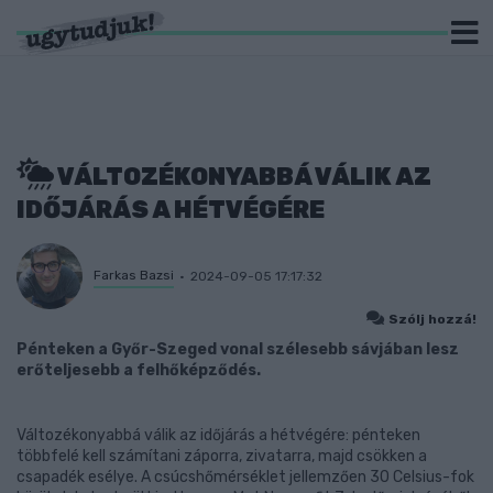
VÁLTOZÉKONYABBÁ VÁLIK AZ
IDŐJÁRÁS A HÉTVÉGÉRE
Farkas Bazsi
2024-09-05 17:17:32
Szólj hozzá!
Pénteken a Győr-Szeged vonal szélesebb sávjában lesz
erőteljesebb a felhőképződés.
Változékonyabbá válik az időjárás a hétvégére: pénteken
többfelé kell számítani záporra, zivatarra, majd csökken a
csapadék esélye. A csúcshőmérséklet jellemzően 30 Celsius-fok