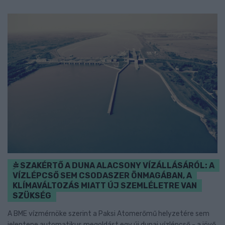
SZAKÉRTŐ A DUNA ALACSONY VÍZÁLLÁSÁRÓL: A
VÍZLÉPCSŐ SEM CSODASZER ÖNMAGÁBAN, A
KLÍMAVÁLTOZÁS MIATT ÚJ SZEMLÉLETRE VAN
SZÜKSÉG
A BME vízmérnöke szerint a Paksi Atomerőmű helyzetére sem
jelentene automatikus megoldást egy új dunai vízlépcső - a jövő