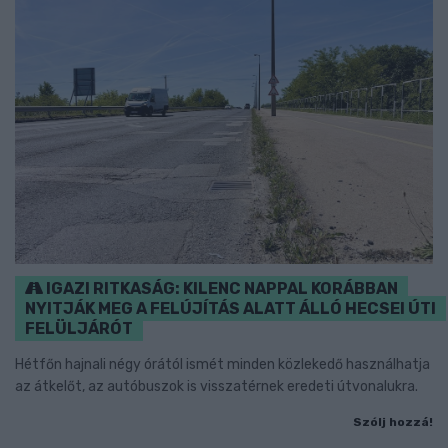
IGAZI RITKASÁG: KILENC NAPPAL KORÁBBAN
NYITJÁK MEG A FELÚJÍTÁS ALATT ÁLLÓ HECSEI ÚTI
FELÜLJÁRÓT
Hétfőn hajnali négy órától ismét minden közlekedő használhatja
az átkelőt, az autóbuszok is visszatérnek eredeti útvonalukra.
Szólj hozzá!