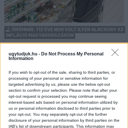
ÖRÖMHÍR: TÍZ ÉVE NEM VOLT ILYEN ALACSONY AZ
INFLÁCIÓ MAGYARORSZÁGON
Júliusban mindössze 1,2 százalékkal emelkedtek éves
összevetésben a fogyasztói árak, miközben az élelmiszerek ára
ugytudjuk.hu -
Do Not Process My Personal
már csökkent.
Information
Szólj hozzá!
If you wish to opt-out of the sale, sharing to third parties, or
processing of your personal or sensitive information for
targeted advertising by us, please use the below opt-out
section to confirm your selection. Please note that after your
opt-out request is processed you may continue seeing
interest-based ads based on personal information utilized by
us or personal information disclosed to third parties prior to
your opt-out. You may separately opt-out of the further
disclosure of your personal information by third parties on the
IAB’s list of downstream participants. This information may