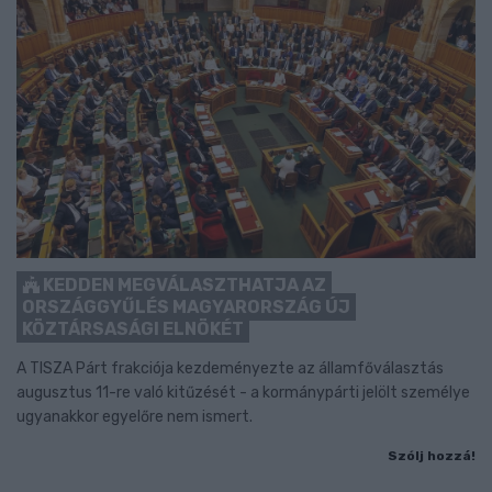
KEDDEN MEGVÁLASZTHATJA AZ
ORSZÁGGYŰLÉS MAGYARORSZÁG ÚJ
KÖZTÁRSASÁGI ELNÖKÉT
A TISZA Párt frakciója kezdeményezte az államfőválasztás
augusztus 11-re való kitűzését - a kormánypárti jelölt személye
ugyanakkor egyelőre nem ismert.
Szólj hozzá!