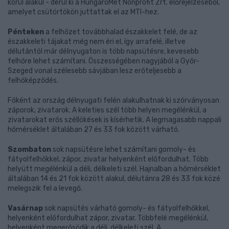
körül alakul - derül ki a HungaroMet Nonprofit Zrt. előrejelzéséből,
amelyet csütörtökön juttattak el az MTI-hez.
Pénteken
a felhőzet továbbhalad északkelet felé, de az
északkeleti tájakat még nem éri el, így arrafelé, illetve
délutántól már délnyugaton is több napsütésre, kevesebb
felhőre lehet számítani. Összességében nagyjából a Győr-
Szeged vonal szélesebb sávjában lesz erőteljesebb a
felhőképződés.
Főként az ország délnyugati felén alakulhatnak ki szórványosan
záporok, zivatarok. A keleties szél több helyen megélénkül, a
zivatarokat erős széllökések is kísérhetik. A legmagasabb nappali
hőmérséklet általában 27 és 33 fok között várható.
Szombaton
sok napsütésre lehet számítani gomoly- és
fátyolfelhőkkel, zápor, zivatar helyenként előfordulhat. Több
helyütt megélénkül a déli, délkeleti szél. Hajnalban a hőmérséklet
általában 14 és 21 fok között alakul, délutánra 28 és 33 fok közé
melegszik fel a levegő.
Vasárnap
sok napsütés várható gomoly- és fátyolfelhőkkel,
helyenként előfordulhat zápor, zivatar. Többfelé megélénkül,
helyenként megerősödik a déli, délkeleti szél. A