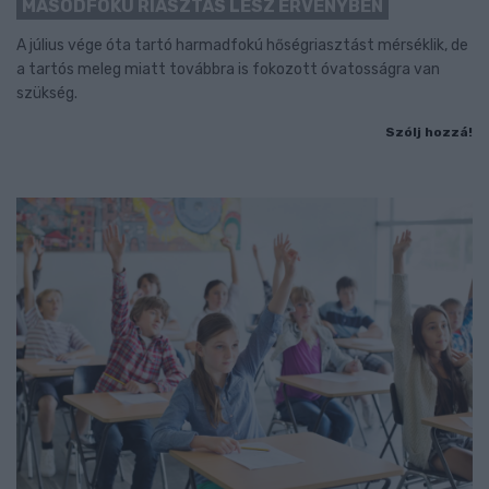
MÁSODFOKÚ RIASZTÁS LESZ ÉRVÉNYBEN
A július vége óta tartó harmadfokú hőségriasztást mérséklik, de
a tartós meleg miatt továbbra is fokozott óvatosságra van
szükség.
Szólj hozzá!