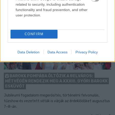
related to security, including authentication
functionality and fraud prevention, and other
user protection.
CONFIRM
Data Deletion
Data Access
Privacy Policy
BAROKK POMPÁBA ÖLTÖZIK A BELVÁROS:
HÉTVÉGÉN RENDEZIK MEG A XXXIII. GYŐRI BAROKK
ESKÜVŐT
Jubileumi fogadalom megerősítés, történelmi felvonulás,
tűzshow és vezetett séták is várják az érdeklődőket augusztus
7–8-án.