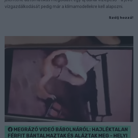
vízgazdálkodását pedig már a klímamodellekre kell alapozni.
Szólj hozzá!
MEGRÁZÓ VIDEÓ BÁBOLNÁRÓL: HAJLÉKTALAN
FÉRFIT BÁNTALMAZTAK ÉS ALÁZTAK MEG - HELYI