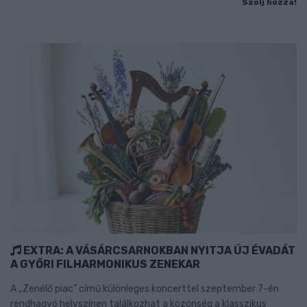
Szólj hozzá!
EXTRA: A VÁSÁRCSARNOKBAN NYITJA ÚJ ÉVADÁT
A GYŐRI FILHARMONIKUS ZENEKAR
A „Zenélő piac” című különleges koncerttel szeptember 7-én
rendhagyó helyszínen találkozhat a közönség a klasszikus