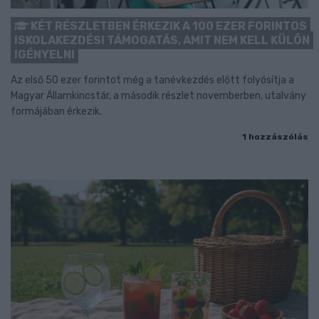
KÉT RÉSZLETBEN ÉRKEZIK A 100 EZER FORINTOS
ISKOLAKEZDÉSI TÁMOGATÁS, AMIT NEM KELL KÜLÖN
IGÉNYELNI
Az első 50 ezer forintot még a tanévkezdés előtt folyósítja a
Magyar Államkincstár, a második részlet novemberben, utalvány
formájában érkezik.
1 hozzászólás