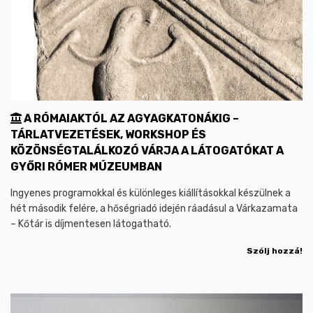
A RÓMAIAKTÓL AZ AGYAGKATONÁKIG –
TÁRLATVEZETÉSEK, WORKSHOP ÉS
KÖZÖNSÉGTALÁLKOZÓ VÁRJA A LÁTOGATÓKAT A
GYŐRI RÓMER MÚZEUMBAN
Ingyenes programokkal és különleges kiállításokkal készülnek a
hét második felére, a hőségriadó idején ráadásul a Várkazamata
– Kőtár is díjmentesen látogatható.
Szólj hozzá!