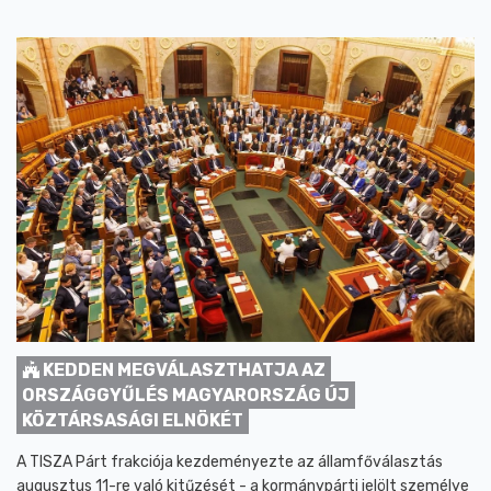
KEDDEN MEGVÁLASZTHATJA AZ
ORSZÁGGYŰLÉS MAGYARORSZÁG ÚJ
KÖZTÁRSASÁGI ELNÖKÉT
A TISZA Párt frakciója kezdeményezte az államfőválasztás
augusztus 11-re való kitűzését - a kormánypárti jelölt személye