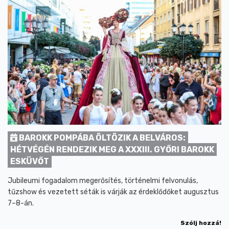
BAROKK POMPÁBA ÖLTÖZIK A BELVÁROS:
HÉTVÉGÉN RENDEZIK MEG A XXXIII. GYŐRI BAROKK
ESKÜVŐT
Jubileumi fogadalom megerősítés, történelmi felvonulás,
tűzshow és vezetett séták is várják az érdeklődőket augusztus
7–8-án.
Szólj hozzá!