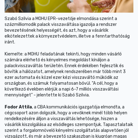
Szabó Szilvia a MOHU EPR-vezetője elmondása szerint a
százmilliomodik palack visszaváltása igazolja a rendszer
bevezetésének helyességét, és azt, hogy a vásárlók
elkötelezettek a környezetvédelem, illetve a fenntarthatóság
iránt.
Kiemelte: a MOHU feladatának tekinti, hogy minden vásárló
számára elérhető és kényelmes megoldást kínáljon a
palackvisszaváltás területén. Ennek érdekében fejlesztik és
bővítik a hálózatot, amelynek rendszerében már több mint 3
ezer automata és közel ezer kézi visszaváltó működik az
országban, és számuk folyamatosan bővül. "A cél, hogy a
következő években elérjük a napi 6-7 milliós visszaváltási
mennyiséget" - jelentette ki Szabó Szilvia.
Fodor Attila
, a CBA kommunikációs igazgatója elmondta, a
cégcsoport azon dolgozik, hogy a vevőknek minél több helyen
rendelkezésére álljon a visszaváltás lehetősége, hiszen a
vásárlók kiszolgálása az elsődleges szempontjuk. Tapasztalataik
szerint a forgalomnövelő kényelmi szolgáltatás alapvetően jól
vizsgázott, és már a bevezető szakaszban is kiugróan magas