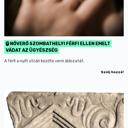
NŐVERŐ SZOMBATHELYI FÉRFI ELLEN EMELT
VÁDAT AZ ÜGYÉSZSÉG
A férfi a nyílt utcán kezdte verni áldozatát.
Szólj hozzá!