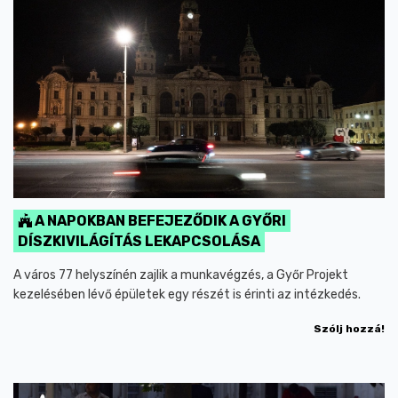
A NAPOKBAN BEFEJEZŐDIK A GYŐRI
DÍSZKIVILÁGÍTÁS LEKAPCSOLÁSA
A város 77 helyszínén zajlik a munkavégzés, a Győr Projekt
kezelésében lévő épületek egy részét is érinti az intézkedés.
Szólj hozzá!