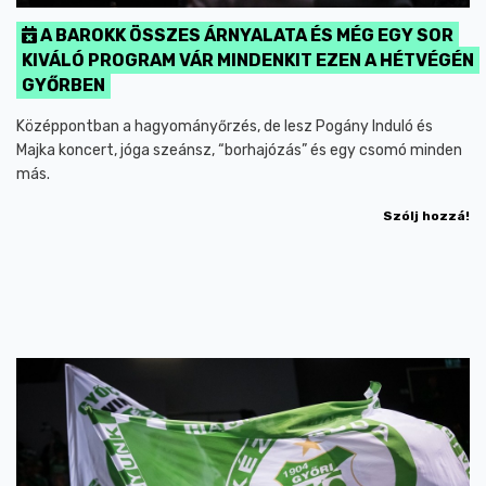
A BAROKK ÖSSZES ÁRNYALATA ÉS MÉG EGY SOR
KIVÁLÓ PROGRAM VÁR MINDENKIT EZEN A HÉTVÉGÉN
GYŐRBEN
Középpontban a hagyományőrzés, de lesz Pogány Induló és
Majka koncert, jóga szeánsz, “borhajózás” és egy csomó minden
más.
Szólj hozzá!