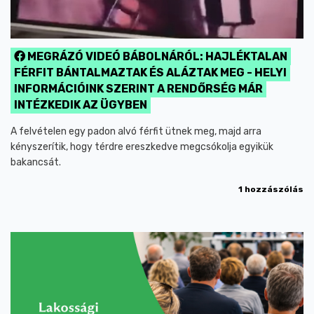
MEGRÁZÓ VIDEÓ BÁBOLNÁRÓL: HAJLÉKTALAN
FÉRFIT BÁNTALMAZTAK ÉS ALÁZTAK MEG - HELYI
INFORMÁCIÓINK SZERINT A RENDŐRSÉG MÁR
INTÉZKEDIK AZ ÜGYBEN
A felvételen egy padon alvó férfit ütnek meg, majd arra
kényszerítik, hogy térdre ereszkedve megcsókolja egyikük
bakancsát.
1 hozzászólás