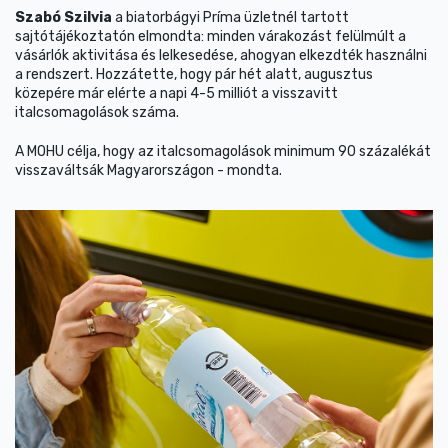
Szabó Szilvia
a biatorbágyi Príma üzletnél tartott
sajtótájékoztatón elmondta: minden várakozást felülmúlt a
vásárlók aktivitása és lelkesedése, ahogyan elkezdték használni
a rendszert. Hozzátette, hogy pár hét alatt, augusztus
közepére már elérte a napi 4-5 milliót a visszavitt
italcsomagolások száma.
A MOHU célja, hogy az italcsomagolások minimum 90 százalékát
visszaváltsák Magyarországon - mondta.