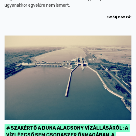
ugyanakkor egyelőre nem ismert.
Szólj hozzá!
SZAKÉRTŐ A DUNA ALACSONY VÍZÁLLÁSÁRÓL: A
VÍZLÉPCSŐ SEM CSODASZER ÖNMAGÁBAN, A