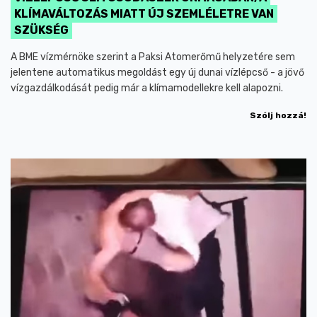
KLÍMAVÁLTOZÁS MIATT ÚJ SZEMLÉLETRE VAN
SZÜKSÉG
A BME vízmérnöke szerint a Paksi Atomerőmű helyzetére sem
jelentene automatikus megoldást egy új dunai vízlépcső - a jövő
vízgazdálkodását pedig már a klímamodellekre kell alapozni.
Szólj hozzá!