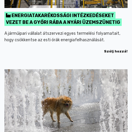
ENERGIATAKARÉKOSSÁGI INTÉZKEDÉSEKET
VEZET BE A GYŐRI RÁBA A NYÁRI ÜZEMSZÜNETIG
A járműipari vállalat átszervezi egyes termelési folyamatait,
hogy csökkentse az esti órák energiafelhasználását.
Szólj hozzá!