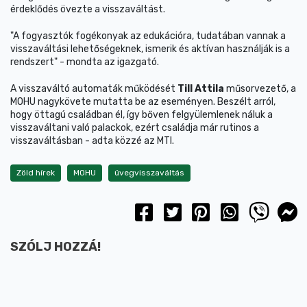
érdeklődés övezte a visszaváltást.
"A fogyasztók fogékonyak az edukációra, tudatában vannak a
visszaváltási lehetőségeknek, ismerik és aktívan használják is a
rendszert" - mondta az igazgató.
A visszaváltó automaták működését
Till Attila
műsorvezető, a
MOHU nagykövete mutatta be az eseményen. Beszélt arról,
hogy öttagú családban él, így bőven felgyülemlenek náluk a
visszaváltani való palackok, ezért családja már rutinos a
visszaváltásban - adta közzé az MTI.
Zöld hírek
MOHU
üvegvisszaváltás
SZÓLJ HOZZÁ!