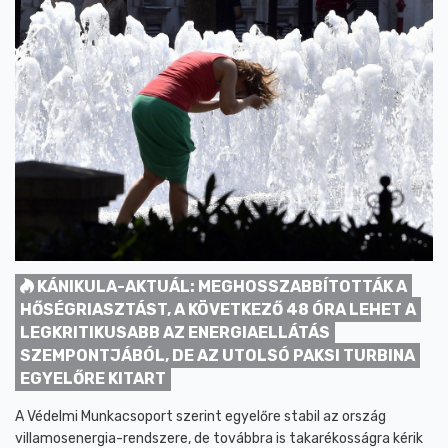
KÁNIKULA-AKTUÁL: MEGHOSSZABBÍTOTTÁK A
HŐSÉGRIASZTÁST, A KÖVETKEZŐ 48 ÓRA LEHET A
LEGKRITIKUSABB AZ ENERGIAELLÁTÁS
SZEMPONTJÁBÓL, DE AZ UTOLSÓ PAKSI TURBINA
EGYELŐRE KITART
A Védelmi Munkacsoport szerint egyelőre stabil az ország
villamosenergia-rendszere, de továbbra is takarékosságra kérik