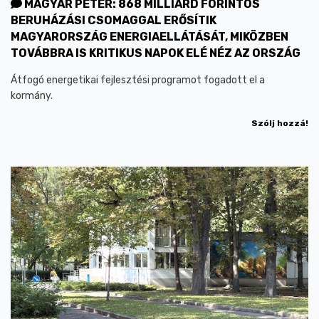
MAGYAR PÉTER: 868 MILLIÁRD FORINTOS
BERUHÁZÁSI CSOMAGGAL ERŐSÍTIK
MAGYARORSZÁG ENERGIAELLÁTÁSÁT, MIKÖZBEN
TOVÁBBRA IS KRITIKUS NAPOK ELÉ NÉZ AZ ORSZÁG
Átfogó energetikai fejlesztési programot fogadott el a
kormány.
Szólj hozzá!