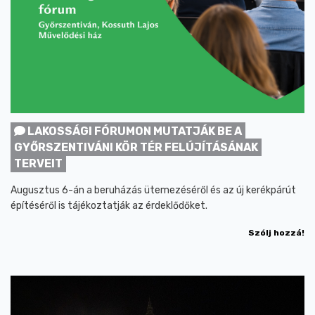
LAKOSSÁGI FÓRUMON MUTATJÁK BE A
GYŐRSZENTIVÁNI KÖR TÉR FELÚJÍTÁSÁNAK
TERVEIT
Augusztus 6-án a beruházás ütemezéséről és az új kerékpárút
építéséről is tájékoztatják az érdeklődőket.
Szólj hozzá!