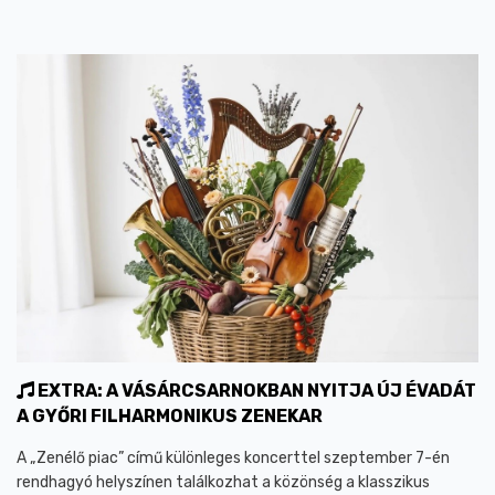
EXTRA: A VÁSÁRCSARNOKBAN NYITJA ÚJ ÉVADÁT
A GYŐRI FILHARMONIKUS ZENEKAR
A „Zenélő piac” című különleges koncerttel szeptember 7-én
rendhagyó helyszínen találkozhat a közönség a klasszikus