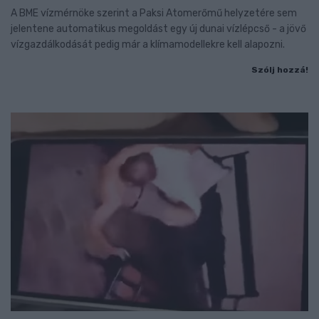
A BME vízmérnöke szerint a Paksi Atomerőmű helyzetére sem
jelentene automatikus megoldást egy új dunai vízlépcső - a jövő
vízgazdálkodását pedig már a klímamodellekre kell alapozni.
Szólj hozzá!