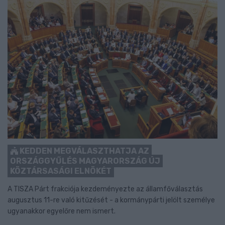
KEDDEN MEGVÁLASZTHATJA AZ
ORSZÁGGYŰLÉS MAGYARORSZÁG ÚJ
KÖZTÁRSASÁGI ELNÖKÉT
A TISZA Párt frakciója kezdeményezte az államfőválasztás
augusztus 11-re való kitűzését - a kormánypárti jelölt személye
ugyanakkor egyelőre nem ismert.