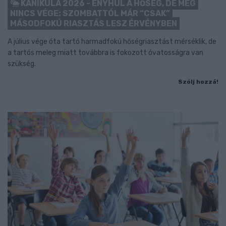
KÁNIKULA 2026 - ENYHÜL A HŐSÉG, DE MÉG
NINCS VÉGE: SZOMBATTÓL MÁR “CSAK”
MÁSODFOKÚ RIASZTÁS LESZ ÉRVÉNYBEN
A július vége óta tartó harmadfokú hőségriasztást mérséklik, de
a tartós meleg miatt továbbra is fokozott óvatosságra van
szükség.
Szólj hozzá!