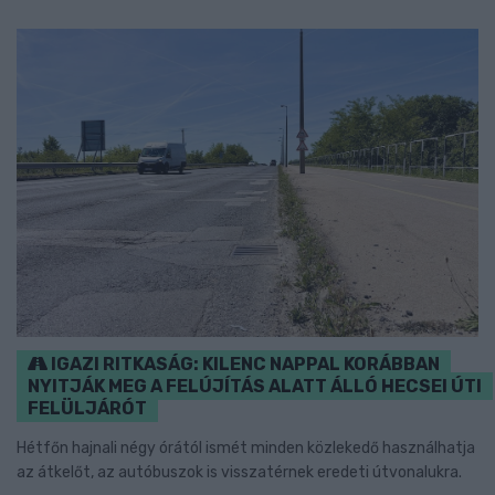
IGAZI RITKASÁG: KILENC NAPPAL KORÁBBAN
NYITJÁK MEG A FELÚJÍTÁS ALATT ÁLLÓ HECSEI ÚTI
FELÜLJÁRÓT
Hétfőn hajnali négy órától ismét minden közlekedő használhatja
az átkelőt, az autóbuszok is visszatérnek eredeti útvonalukra.