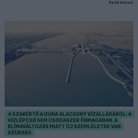
Szólj hozzá!
SZAKÉRTŐ A DUNA ALACSONY VÍZÁLLÁSÁRÓL: A
VÍZLÉPCSŐ SEM CSODASZER ÖNMAGÁBAN, A
KLÍMAVÁLTOZÁS MIATT ÚJ SZEMLÉLETRE VAN
SZÜKSÉG