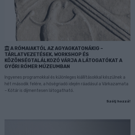
A RÓMAIAKTÓL AZ AGYAGKATONÁKIG –
TÁRLATVEZETÉSEK, WORKSHOP ÉS
KÖZÖNSÉGTALÁLKOZÓ VÁRJA A LÁTOGATÓKAT A
GYŐRI RÓMER MÚZEUMBAN
Ingyenes programokkal és különleges kiállításokkal készülnek a
hét második felére, a hőségriadó idején ráadásul a Várkazamata
– Kőtár is díjmentesen látogatható.
Szólj hozzá!