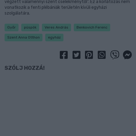
végzett valamennyi szent cselekménytől”. Ez a korlátozás nem
vonatkozik a fenti plébániák területén kívüli egyházi
szolgálatára.
Győr
püspök
Veres András
Benkovich Ferenc
Szent Anna Otthon
egyház
SZÓLJ HOZZÁ!