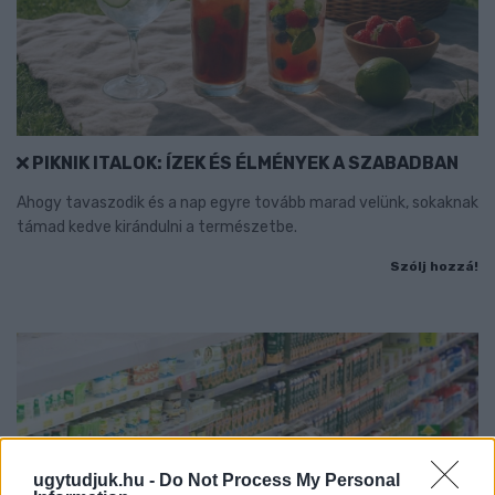
PIKNIK ITALOK: ÍZEK ÉS ÉLMÉNYEK A SZABADBAN
Ahogy tavaszodik és a nap egyre tovább marad velünk, sokaknak
támad kedve kirándulni a természetbe.
Szólj hozzá!
ugytudjuk.hu -
Do Not Process My Personal