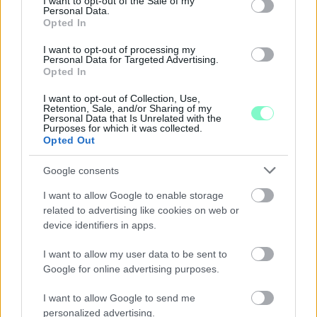
I want to opt-out of the Sale of my
Personal Data.
Opted In
I want to opt-out of processing my
Personal Data for Targeted Advertising.
Opted In
I want to opt-out of Collection, Use,
Retention, Sale, and/or Sharing of my
Personal Data that Is Unrelated with the
Purposes for which it was collected.
A BAROKK ÖSSZES ÁRNYALATA ÉS MÉG EGY SOR
Opted Out
KIVÁLÓ PROGRAM VÁR MINDENKIT EZEN A HÉTVÉGÉN
GYŐRBEN
Google consents
Középpontban a hagyományőrzés, de lesz Pogány Induló és
I want to allow Google to enable storage
Majka koncert, jóga szeánsz, “borhajózás” és egy csomó minden
related to advertising like cookies on web or
más.
device identifiers in apps.
Szólj hozzá!
I want to allow my user data to be sent to
Google for online advertising purposes.
I want to allow Google to send me
personalized advertising.