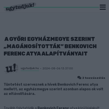
A GYŐRI EGYHÁZMEGYE SZERINT
„MAGÁNOSÍTOTTÁK” BENKOVICH
FERENC ATYA ALAPÍTVÁNYAIT
ugytudjuk.hu
2024-08-06 13:37:00
2 hozzászólás
Tüntetést szerveznek a hívek Benkovich Ferenc atya
mellett, az egyházmegye szerint azonban alapos ok volt
az eltávolítására.
Tovább folytatódik a
Benkovich Ferenc
atya körül kialakult