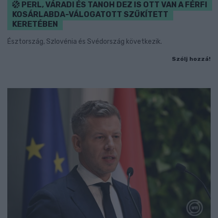
PERL, VÁRADI ÉS TANOH DEZ IS OTT VAN A FÉRFI
KOSÁRLABDA-VÁLOGATOTT SZŰKÍTETT
KERETÉBEN
Észtország, Szlovénia és Svédország következik.
Szólj hozzá!