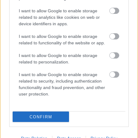
I want to allow Google to enable storage
related to analytics like cookies on web or
device identifiers in apps.
I want to allow Google to enable storage
related to functionality of the website or app.
I want to allow Google to enable storage
related to personalization.
I want to allow Google to enable storage
related to security, including authentication
ENERGIATAKARÉKOSSÁG: KORÁBBAN KEZDŐDIK
A GYŐRI AUDI ETO KC PÉNTEKI FELKÉSZÜLÉSI
functionality and fraud prevention, and other
MÉRKŐZÉSE
user protection.
Az energiaellátás tehermentesítése érdekében másfél órával
előrébb hozták a Brest Bretagne Handball elleni találkozó
CONFIRM
kezdését.
1 hozzászólás