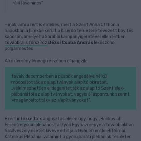
rálátása nincs”
– írják, ami azért is érdekes, mert a Szent Anna Otthon a
napokban a hírekbe került a Kiserdő terüetére tevezett bővítés
kapcsán, amelyet a korábbi kampányígéretével ellentétben
továbbra is forszíroz
Dézsi Csaba András
leköszönő
polgármester.
A közlemény lényegi részében elhangzik:
tavaly decemberben a püspök engedélye nélkül
módosították az alapítványok alapító okiratait,
„vélelmezhetően elidegenítették az alapító Szentlélek-
plébániától az alapítványokat, vagyis álláspontunk szerint
»magánosították« az alapítványokat”.
Ezért
intézkedtek
augusztus elején úgy, hogy „Benkovich
Ferenc egykori plébánost a Győri Egyházmegye a továbbiakban
halálveszély esetét kivéve eltiltja a Győri Szentlélek Római
Katolikus Plébánia, valamint a győrújbaráti plébániák területén