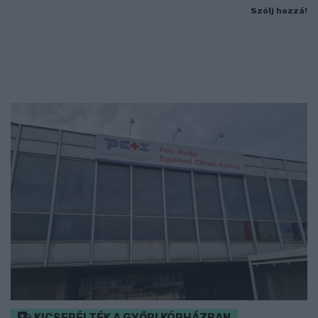
Szólj hozzá!
KICSERÉLTÉK A GYŐRI KÓRHÁZBAN