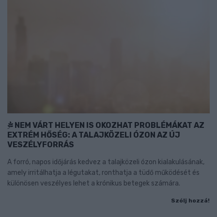
NEM VÁRT HELYEN IS OKOZHAT PROBLÉMÁKAT AZ
EXTRÉM HŐSÉG: A TALAJKÖZELI ÓZON AZ ÚJ
VESZÉLYFORRÁS
A forró, napos időjárás kedvez a talajközeli ózon kialakulásának,
amely irritálhatja a légutakat, ronthatja a tüdő működését és
különösen veszélyes lehet a krónikus betegek számára.
Szólj hozzá!