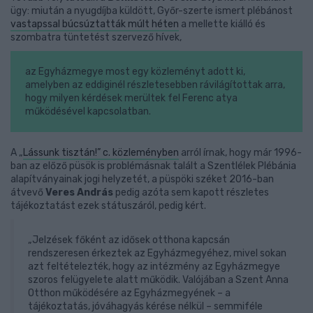
ügy: miután a nyugdíjba küldött, Győr-szerte ismert plébánost
vastapssal búcsúztatták múlt héten
a mellette kiálló és
szombatra tüntetést szervező hívek,
az Egyházmegye most egy közleményt adott ki,
amelyben az eddiginél részletesebben rávilágítottak arra,
hogy milyen kérdések merültek fel Ferenc atya
működésével kapcsolatban.
A „
Lássunk tisztán!” c. közleményben
arról írnak, hogy már 1996-
ban az előző püsök is problémásnak talált a Szentlélek Plébánia
alapítványainak jogi helyzetét, a püspöki széket 2016-ban
átvevő
Veres András
pedig azóta sem kapott részletes
tájékoztatást ezek státuszáról, pedig kért.
„Jelzések főként az idősek otthona kapcsán
rendszeresen érkeztek az Egyházmegyéhez, mivel sokan
azt feltételezték, hogy az intézmény az Egyházmegye
szoros felügyelete alatt működik. Valójában a Szent Anna
Otthon működésére az Egyházmegyének – a
tájékoztatás, jóváhagyás kérése nélkül – semmiféle