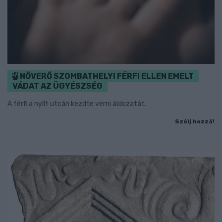
NŐVERŐ SZOMBATHELYI FÉRFI ELLEN EMELT
VÁDAT AZ ÜGYÉSZSÉG
A férfi a nyílt utcán kezdte verni áldozatát.
Szólj hozzá!