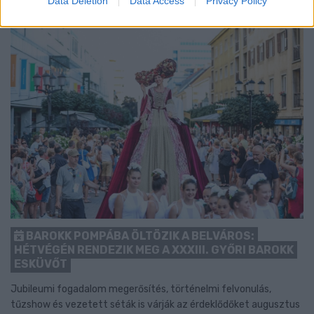
Data Deletion
Data Access
Privacy Policy
BAROKK POMPÁBA ÖLTÖZIK A BELVÁROS:
HÉTVÉGÉN RENDEZIK MEG A XXXIII. GYŐRI BAROKK
ESKÜVŐT
Jubileumi fogadalom megerősítés, történelmi felvonulás,
tűzshow és vezetett séták is várják az érdeklődőket augusztus