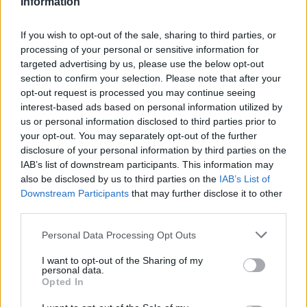
Information
If you wish to opt-out of the sale, sharing to third parties, or
processing of your personal or sensitive information for
targeted advertising by us, please use the below opt-out
section to confirm your selection. Please note that after your
opt-out request is processed you may continue seeing
ÖRÖMHÍR: TÍZ ÉVE NEM VOLT ILYEN ALACSONY AZ
interest-based ads based on personal information utilized by
INFLÁCIÓ MAGYARORSZÁGON
us or personal information disclosed to third parties prior to
your opt-out. You may separately opt-out of the further
Júliusban mindössze 1,2 százalékkal emelkedtek éves
disclosure of your personal information by third parties on the
összevetésben a fogyasztói árak, miközben az élelmiszerek ára
IAB’s list of downstream participants. This information may
már csökkent.
also be disclosed by us to third parties on the
IAB’s List of
Szólj hozzá!
Downstream Participants
that may further disclose it to other
third parties.
Please note that this website/app uses one or more Google
Personal Data Processing Opt Outs
services and may gather and store information including but
not limited to your visit or usage behaviour. You may click to
I want to opt-out of the Sharing of my
personal data.
grant or deny consent to Google and its third-party tags to
Opted In
use your data for below specified purposes in below Google
consent section.