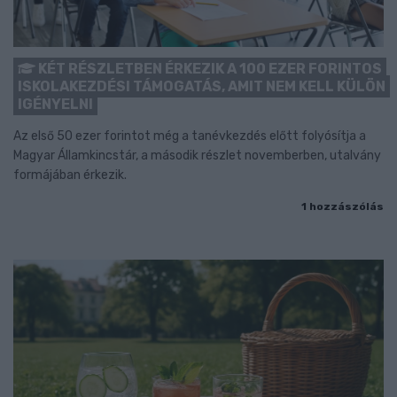
KÉT RÉSZLETBEN ÉRKEZIK A 100 EZER FORINTOS
ISKOLAKEZDÉSI TÁMOGATÁS, AMIT NEM KELL KÜLÖN
IGÉNYELNI
Az első 50 ezer forintot még a tanévkezdés előtt folyósítja a
Magyar Államkincstár, a második részlet novemberben, utalvány
formájában érkezik.
1 hozzászólás