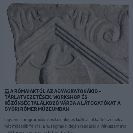
A RÓMAIAKTÓL AZ AGYAGKATONÁKIG –
TÁRLATVEZETÉSEK, WORKSHOP ÉS
KÖZÖNSÉGTALÁLKOZÓ VÁRJA A LÁTOGATÓKAT A
GYŐRI RÓMER MÚZEUMBAN
Ingyenes programokkal és különleges kiállításokkal készülnek a
hét második felére, a hőségriadó idején ráadásul a Várkazamata
– Kőtár is díjmentesen látogatható.