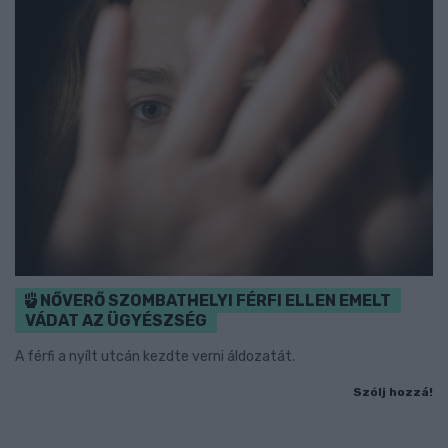
NŐVERŐ SZOMBATHELYI FÉRFI ELLEN EMELT
VÁDAT AZ ÜGYÉSZSÉG
A férfi a nyílt utcán kezdte verni áldozatát.
Szólj hozzá!