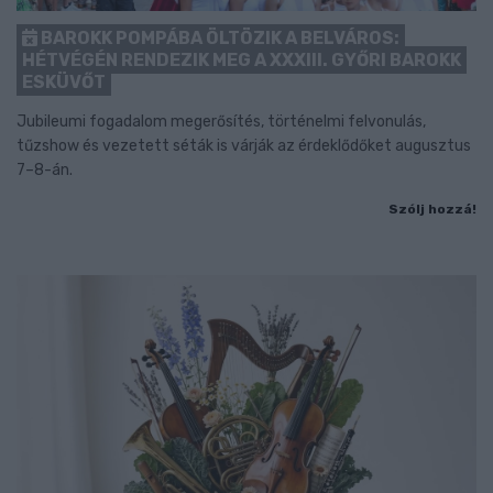
BAROKK POMPÁBA ÖLTÖZIK A BELVÁROS:
HÉTVÉGÉN RENDEZIK MEG A XXXIII. GYŐRI BAROKK
ESKÜVŐT
Jubileumi fogadalom megerősítés, történelmi felvonulás,
tűzshow és vezetett séták is várják az érdeklődőket augusztus
7–8-án.
Szólj hozzá!