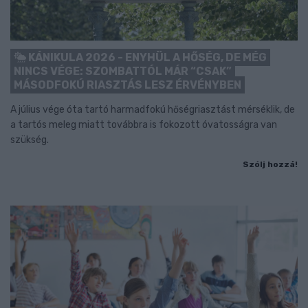
KÁNIKULA 2026 - ENYHÜL A HŐSÉG, DE MÉG
NINCS VÉGE: SZOMBATTÓL MÁR “CSAK”
MÁSODFOKÚ RIASZTÁS LESZ ÉRVÉNYBEN
A július vége óta tartó harmadfokú hőségriasztást mérséklik, de
a tartós meleg miatt továbbra is fokozott óvatosságra van
szükség.
Szólj hozzá!