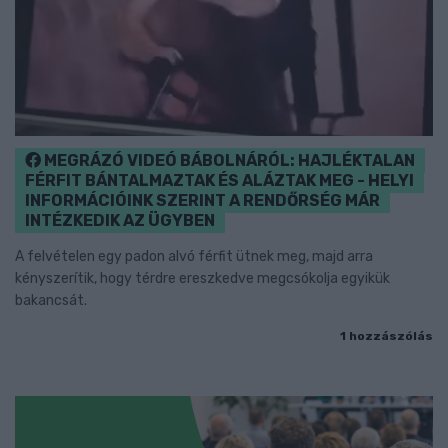
MEGRÁZÓ VIDEÓ BÁBOLNÁRÓL: HAJLÉKTALAN
FÉRFIT BÁNTALMAZTAK ÉS ALÁZTAK MEG - HELYI
INFORMÁCIÓINK SZERINT A RENDŐRSÉG MÁR
INTÉZKEDIK AZ ÜGYBEN
A felvételen egy padon alvó férfit ütnek meg, majd arra
kényszerítik, hogy térdre ereszkedve megcsókolja egyikük
bakancsát.
1 hozzászólás