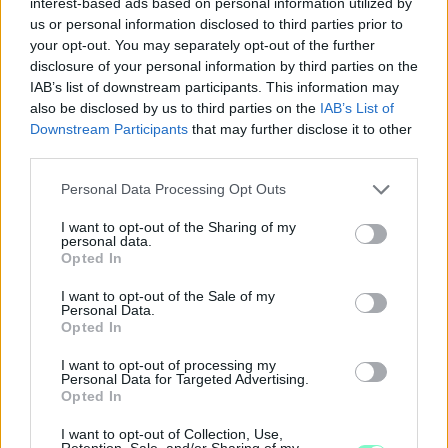
interest-based ads based on personal information utilized by
us or personal information disclosed to third parties prior to
your opt-out. You may separately opt-out of the further
disclosure of your personal information by third parties on the
IAB’s list of downstream participants. This information may
also be disclosed by us to third parties on the
IAB’s List of
Downstream Participants
that may further disclose it to other
third parties.
Please note that this website/app uses one or more Google
Personal Data Processing Opt Outs
services and may gather and store information including but
not limited to your visit or usage behaviour. You may click to
I want to opt-out of the Sharing of my
personal data.
grant or deny consent to Google and its third-party tags to
Opted In
use your data for below specified purposes in below Google
consent section.
PIKNIK ITALOK: ÍZEK ÉS ÉLMÉNYEK A SZABADBAN
I want to opt-out of the Sale of my
Personal Data.
Opted In
Ahogy tavaszodik és a nap egyre tovább marad velünk, sokaknak
támad kedve kirándulni a természetbe.
I want to opt-out of processing my
Personal Data for Targeted Advertising.
Szólj hozzá!
Opted In
I want to opt-out of Collection, Use,
Retention, Sale, and/or Sharing of my