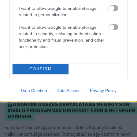
I want to allow Google to enable storage
related to personalization.
I want to allow Google to enable storage
related to security, including authentication
functionality and fraud prevention, and other
user protection.
CONFIRM
Data Deletion
Data Access
Privacy Policy
A BAROKK ÖSSZES ÁRNYALATA ÉS MÉG EGY SOR
KIVÁLÓ PROGRAM VÁR MINDENKIT EZEN A HÉTVÉGÉN
GYŐRBEN
Középpontban a hagyományőrzés, de lesz Pogány Induló és
Majka koncert, jóga szeánsz, “borhajózás” és egy csomó minden