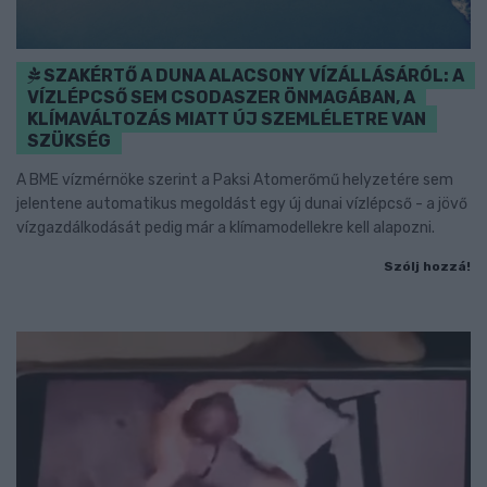
SZAKÉRTŐ A DUNA ALACSONY VÍZÁLLÁSÁRÓL: A
VÍZLÉPCSŐ SEM CSODASZER ÖNMAGÁBAN, A
KLÍMAVÁLTOZÁS MIATT ÚJ SZEMLÉLETRE VAN
SZÜKSÉG
A BME vízmérnöke szerint a Paksi Atomerőmű helyzetére sem
jelentene automatikus megoldást egy új dunai vízlépcső - a jövő
vízgazdálkodását pedig már a klímamodellekre kell alapozni.
Szólj hozzá!