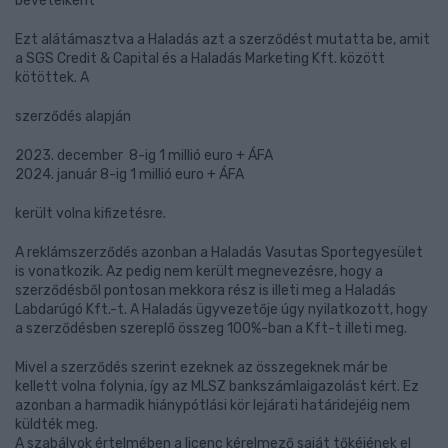
bevételként
Ezt alátámasztva a Haladás azt a szerződést mutatta be, amit
a SGS Credit & Capital és a Haladás Marketing Kft. között
kötöttek. A
szerződés alapján
2023. december 8-ig 1 millió euro + ÁFA
2024. január 8-ig 1 millió euro + ÁFA
került volna kifizetésre.
A reklámszerződés azonban a Haladás Vasutas Sportegyesület
is vonatkozik. Az pedig nem került megnevezésre, hogy a
szerződésből pontosan mekkora rész is illeti meg a Haladás
Labdarúgó Kft.-t. A Haladás ügyvezetője úgy nyilatkozott, hogy
a szerződésben szereplő összeg 100%-ban a Kft-t illeti meg.
Mivel a szerződés szerint ezeknek az összegeknek már be
kellett volna folynia, így az MLSZ bankszámlaigazolást kért. Ez
azonban a harmadik hiánypótlási kör lejárati határidejéig nem
küldték meg.
A szabályok értelmében a licenc kérelmező saját tőkéjének el