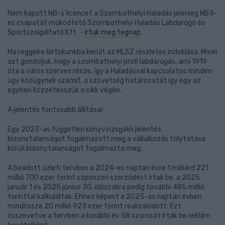
Nem kapott NB-s licencet a Szombathelyi Haladás jelenleg NB II-
es csapatát működtető Szombathelyi Haladás Labdarúgó és
Sportszolgáltató Kft. -
írtuk meg tegnap
.
Ma reggelre birtokunkba került az MLSZ részletes indoklása. Mivel
azt gondoljuk, hogy a szombathelyi profi labdarúgás, ami 1919
óta a város szerves része, így a Haladással kapcsolatos minden
ügy közügynek számít, a szövetség határozatát így egy az
egyben közzétesszük a cikk végén.
A jelentés fontosabb állításai:
Egy 2023-as független könyvvizsgálói jelentés
bizonytalanságot fogalmazott meg a vállalkozás folytatása
körüli bizonytalanságot fogalmazta meg.
A beadott üzleti tervben a 2024-es naptári évre 1 milliárd 221
millió 700 ezer forint szponzori szerződést írtak be. a 2025
január 1 és 2025 június 30. időszakra pedig további 485 millió
forinttal kalkuláltak. Ehhez képest a 2023-as naptári évben
mindössze 20 millió 923 ezer forint realizálódott. Ezt
összevetve a tervben a korábbi év 58 szorosát írták be reklám