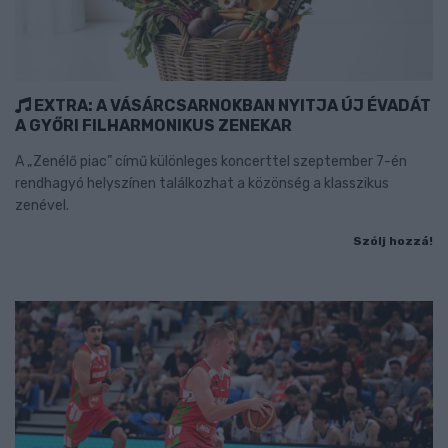
EXTRA: A VÁSÁRCSARNOKBAN NYITJA ÚJ ÉVADÁT
A GYŐRI FILHARMONIKUS ZENEKAR
A „Zenélő piac” című különleges koncerttel szeptember 7-én
rendhagyó helyszínen találkozhat a közönség a klasszikus
zenével.
Szólj hozzá!