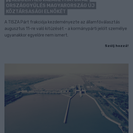
ORSZÁGGYŰLÉS MAGYARORSZÁG ÚJ
KÖZTÁRSASÁGI ELNÖKÉT
A TISZA Párt frakciója kezdeményezte az államfőválasztás
augusztus 11-re való kitűzését - a kormánypárti jelölt személye
ugyanakkor egyelőre nem ismert.
Szólj hozzá!