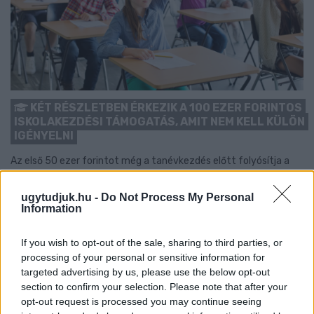
KÉT RÉSZLETBEN ÉRKEZIK A 100 EZER FORINTOS
ISKOLAKEZDÉSI TÁMOGATÁS, AMIT NEM KELL KÜLÖN
IGÉNYELNI
Az első 50 ezer forintot még a tanévkezdés előtt folyósítja a
Magyar Államkincstár, a második részlet novemberben, utalvány
formájában érkezik.
ugytudjuk.hu -
Do Not Process My Personal
Information
Szólj hozzá!
If you wish to opt-out of the sale, sharing to third parties, or
processing of your personal or sensitive information for
targeted advertising by us, please use the below opt-out
section to confirm your selection. Please note that after your
opt-out request is processed you may continue seeing