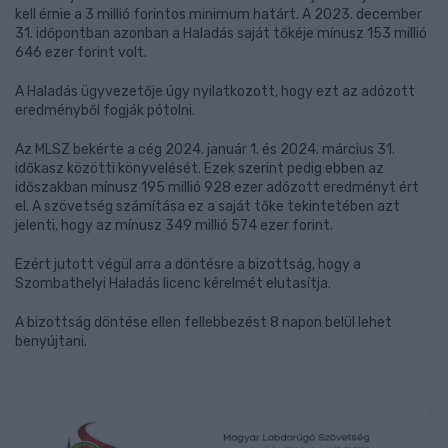
kell érnie a 3 millió forintos minimum határt. A 2023. december
31. időpontban azonban a Haladás saját tőkéje mínusz 153 millió
646 ezer forint volt.
A Haladás ügyvezetője úgy nyilatkozott, hogy ezt az adózott
eredményből fogják pótolni.
Az MLSZ bekérte a cég 2024. január 1. és 2024. március 31.
időkasz közötti könyvelését. Ezek szerint pedig ebben az
időszakban mínusz 195 millió 928 ezer adózott eredményt ért
el. A szövetség számítása ez a saját tőke tekintetében azt
jelenti, hogy az mínusz 349 millió 574 ezer forint.
Ezért jutott végül arra a döntésre a bizottság, hogy a
Szombathelyi Haladás licenc kérelmét elutasítja.
A bizottság döntése ellen fellebbezést 8 napon belül lehet
benyújtani.