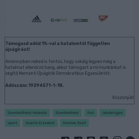
Támogasd adód 1%-val a hatalomtól független
újságírást!
Amennyiben neked is fontos, hogy sokáig legyen még a
hatalmat ellenőrző hang, akkor támogast a mi munkánkat is
segítő Nemzeti Újságírók Demokratikus Egyesületét.
Adószám: 19294571-1-18.
Köszönjük!
Szombathelyi Haladás
Szombathely
foci
labdarúgás
sport
Szántó Erzsébet
Homlok Zsolt