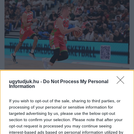
ugytudjuk.hu -
Do Not Process My Personal
Information
PERL, VÁRADI ÉS TANOH DEZ IS OTT VAN A FÉRFI
KOSÁRLABDA-VÁLOGATOTT SZŰKÍTETT
KERETÉBEN
If you wish to opt-out of the sale, sharing to third parties, or
processing of your personal or sensitive information for
Észtország, Szlovénia és Svédország következik.
targeted advertising by us, please use the below opt-out
section to confirm your selection. Please note that after your
Szólj hozzá!
opt-out request is processed you may continue seeing
interest-based ads based on personal information utilized by