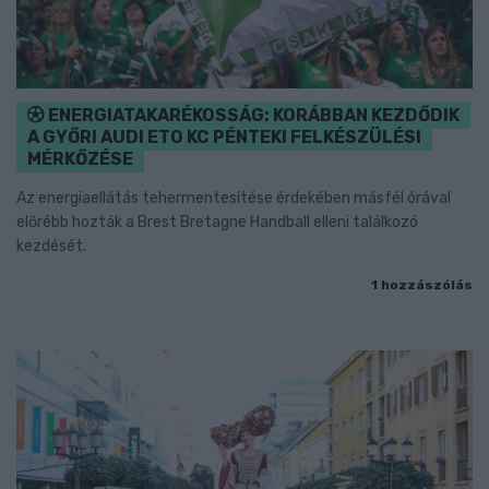
ENERGIATAKARÉKOSSÁG: KORÁBBAN KEZDŐDIK
A GYŐRI AUDI ETO KC PÉNTEKI FELKÉSZÜLÉSI
MÉRKŐZÉSE
Az energiaellátás tehermentesítése érdekében másfél órával
előrébb hozták a Brest Bretagne Handball elleni találkozó
kezdését.
1 hozzászólás