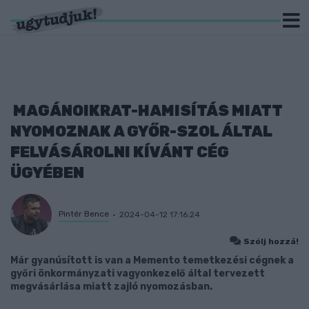
MAGÁNOIKRAT-HAMISÍTÁS MIATT
NYOMOZNAK A GYŐR-SZOL ÁLTAL
FELVÁSÁROLNI KÍVÁNT CÉG
ÜGYÉBEN
Pintér Bence
2024-04-12 17:16:24
Szólj hozzá!
Már gyanúsított is van a Memento temetkezési cégnek a
győri önkormányzati vagyonkezelő által tervezett
megvásárlása miatt zajló nyomozásban.