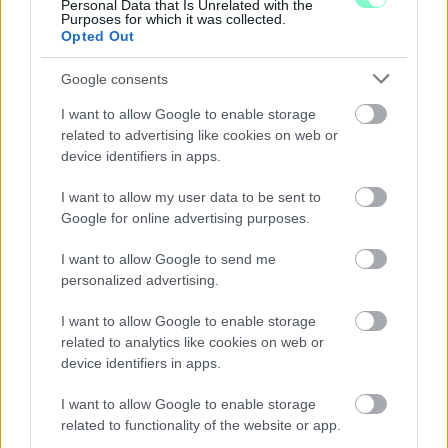
Personal Data that Is Unrelated with the
Purposes for which it was collected.
Szólj hozzá!
Opted Out
Google consents
I want to allow Google to enable storage
related to advertising like cookies on web or
device identifiers in apps.
I want to allow my user data to be sent to
Google for online advertising purposes.
I want to allow Google to send me
personalized advertising.
I want to allow Google to enable storage
related to analytics like cookies on web or
device identifiers in apps.
ÁTADJÁK A MEGÚJULT ERZSÉBET LIGETI
I want to allow Google to enable storage
KRESZ-PARKOT GYŐRBEN – CSALÁDI
related to functionality of the website or app.
PROGRAMOKKAL ÜNNEPLIK A FELÚJÍTÁST