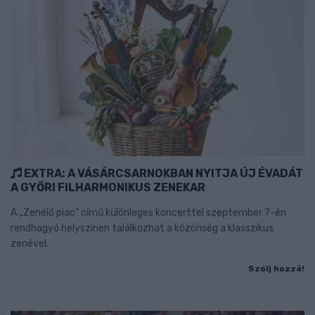
EXTRA: A VÁSÁRCSARNOKBAN NYITJA ÚJ ÉVADÁT
A GYŐRI FILHARMONIKUS ZENEKAR
A „Zenélő piac” című különleges koncerttel szeptember 7-én
rendhagyó helyszínen találkozhat a közönség a klasszikus
zenével.
Szólj hozzá!