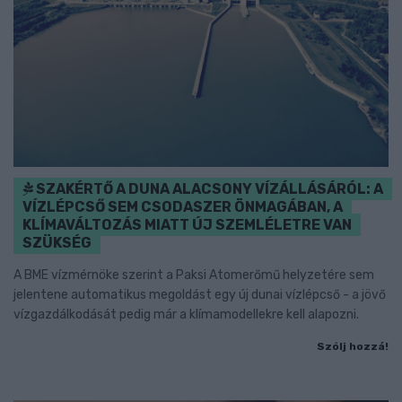
SZAKÉRTŐ A DUNA ALACSONY VÍZÁLLÁSÁRÓL: A
VÍZLÉPCSŐ SEM CSODASZER ÖNMAGÁBAN, A
KLÍMAVÁLTOZÁS MIATT ÚJ SZEMLÉLETRE VAN
SZÜKSÉG
A BME vízmérnöke szerint a Paksi Atomerőmű helyzetére sem
jelentene automatikus megoldást egy új dunai vízlépcső - a jövő
vízgazdálkodását pedig már a klímamodellekre kell alapozni.
Szólj hozzá!