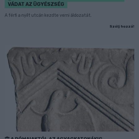
VÁDAT AZ ÜGYÉSZSÉG
A férfi a nyílt utcán kezdte verni áldozatát.
Szólj hozzá!