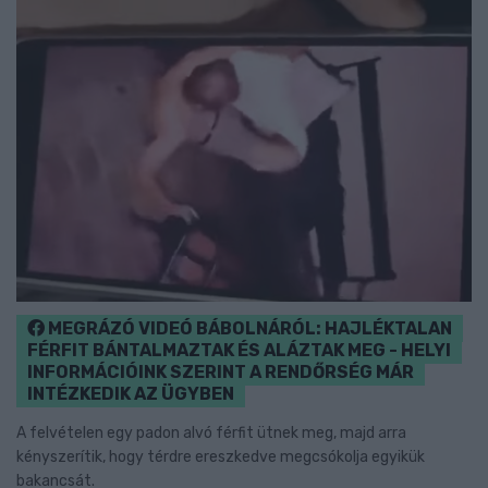
MEGRÁZÓ VIDEÓ BÁBOLNÁRÓL: HAJLÉKTALAN
FÉRFIT BÁNTALMAZTAK ÉS ALÁZTAK MEG - HELYI
INFORMÁCIÓINK SZERINT A RENDŐRSÉG MÁR
INTÉZKEDIK AZ ÜGYBEN
A felvételen egy padon alvó férfit ütnek meg, majd arra
kényszerítik, hogy térdre ereszkedve megcsókolja egyikük
bakancsát.