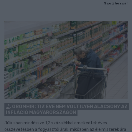
Szólj hozzá!
ÖRÖMHÍR: TÍZ ÉVE NEM VOLT ILYEN ALACSONY AZ
INFLÁCIÓ MAGYARORSZÁGON
Júliusban mindössze 1,2 százalékkal emelkedtek éves
összevetésben a fogyasztói árak, miközben az élelmiszerek ára