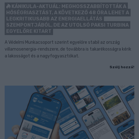
KÁNIKULA-AKTUÁL: MEGHOSSZABBÍTOTTÁK A
HŐSÉGRIASZTÁST, A KÖVETKEZŐ 48 ÓRA LEHET A
LEGKRITIKUSABB AZ ENERGIAELLÁTÁS
SZEMPONTJÁBÓL, DE AZ UTOLSÓ PAKSI TURBINA
EGYELŐRE KITART
A Védelmi Munkacsoport szerint egyelőre stabil az ország
villamosenergia-rendszere, de továbbra is takarékosságra kérik
a lakosságot és a nagyfogyasztókat.
Szólj hozzá!