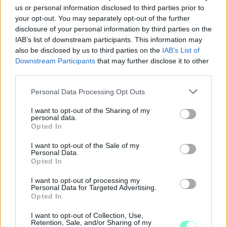
us or personal information disclosed to third parties prior to
your opt-out. You may separately opt-out of the further
disclosure of your personal information by third parties on the
IAB’s list of downstream participants. This information may
also be disclosed by us to third parties on the
IAB’s List of
Downstream Participants
that may further disclose it to other
third parties.
Please note that this website/app uses one or more Google
Personal Data Processing Opt Outs
services and may gather and store information including but
not limited to your visit or usage behaviour. You may click to
I want to opt-out of the Sharing of my
personal data.
grant or deny consent to Google and its third-party tags to
Opted In
use your data for below specified purposes in below Google
consent section.
I want to opt-out of the Sale of my
Personal Data.
Opted In
MAGYAR PÉTER: 868 MILLIÁRD FORINTOS
BERUHÁZÁSI CSOMAGGAL ERŐSÍTIK
I want to opt-out of processing my
MAGYARORSZÁG ENERGIAELLÁTÁSÁT, MIKÖZBEN
Personal Data for Targeted Advertising.
TOVÁBBRA IS KRITIKUS NAPOK ELÉ NÉZ AZ ORSZÁG
Opted In
Átfogó energetikai fejlesztési programot fogadott el a
I want to opt-out of Collection, Use,
Retention, Sale, and/or Sharing of my
kormány.