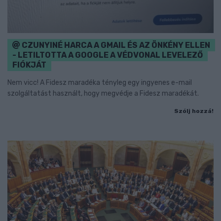
CZUNYINÉ HARCA A GMAIL ÉS AZ ÖNKÉNY ELLEN
- LETILTOTTA A GOOGLE A VÉDVONAL LEVELEZŐ
FIÓKJÁT
Nem vicc! A Fidesz maradéka tényleg egy ingyenes e-mail
szolgáltatást használt, hogy megvédje a Fidesz maradékát.
Szólj hozzá!