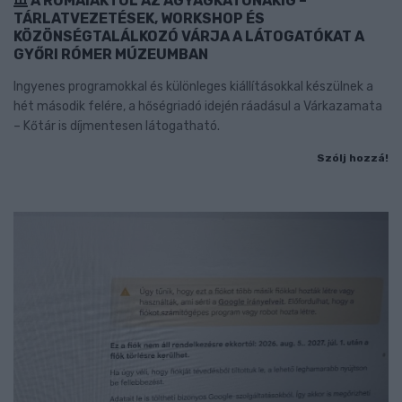
A RÓMAIAKTÓL AZ AGYAGKATONÁKIG –
TÁRLATVEZETÉSEK, WORKSHOP ÉS
KÖZÖNSÉGTALÁLKOZÓ VÁRJA A LÁTOGATÓKAT A
GYŐRI RÓMER MÚZEUMBAN
Ingyenes programokkal és különleges kiállításokkal készülnek a
hét második felére, a hőségriadó idején ráadásul a Várkazamata
– Kőtár is díjmentesen látogatható.
Szólj hozzá!