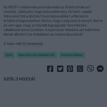
Az MSZP-s önkormányzati képviselő az Átlátszónak azt
mondta: „Valószínű, hogy bűncselekmény történt: valakik
félrevezették a döntést hozó képviselőket a Memento
értékével kapcsolatban. Biztos, hogy a cég nem ér ennyit, illetve
az sem igaz, hogy a második legnagyobb temetkezési
vállalkozás lenne Győrben. A nyomozás feladata azt kideríteni,
kiknek állhatott ez érdekében az önkormányzatnál”.
A teljes cikk
itt olvasható
.
Győr
Memento Temetkezési Kft.
Pollreisz Balázs
SZÓLJ HOZZÁ!