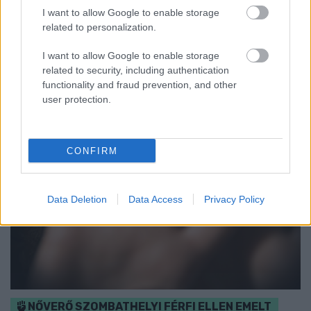
I want to allow Google to enable storage
Ügyességi versenyek, KRESZ-kvíz, ingyenes kerékpár- és e-
related to personalization.
rollerjelölés is várja a családokat augusztus 8-án.
Szólj hozzá!
I want to allow Google to enable storage
related to security, including authentication
functionality and fraud prevention, and other
user protection.
CONFIRM
Data Deletion
Data Access
Privacy Policy
NŐVERŐ SZOMBATHELYI FÉRFI ELLEN EMELT