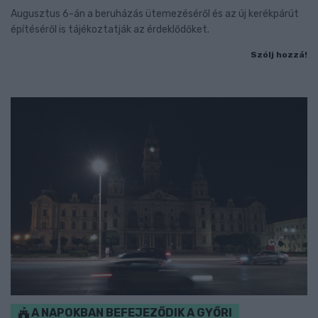
Augusztus 6-án a beruházás ütemezéséről és az új kerékpárút
építéséről is tájékoztatják az érdeklődőket.
Szólj hozzá!
A NAPOKBAN BEFEJEZŐDIK A GYŐRI