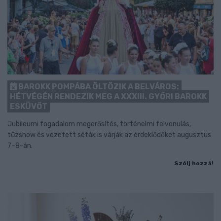
BAROKK POMPÁBA ÖLTÖZIK A BELVÁROS:
HÉTVÉGÉN RENDEZIK MEG A XXXIII. GYŐRI BAROKK
ESKÜVŐT
Jubileumi fogadalom megerősítés, történelmi felvonulás,
tűzshow és vezetett séták is várják az érdeklődőket augusztus
7–8-án.
Szólj hozzá!