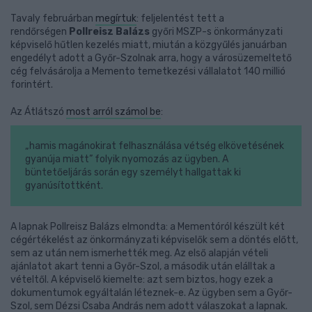
Tavaly februárban
megírtuk
: feljelentést tett a
rendőrségen
Pollreisz Balázs
győri MSZP-s önkormányzati
képviselő hűtlen kezelés miatt, miután a közgyűlés januárban
engedélyt adott a Győr-Szolnak arra, hogy a városüzemeltető
cég felvásárolja a Memento temetkezési vállalatot 140 millió
forintért.
Az Átlátszó
most arról számol be
:
„hamis magánokirat felhasználása vétség elkövetésének
gyanúja miatt” folyik nyomozás az ügyben. A
büntetőeljárás során egy személyt hallgattak ki
gyanúsítottként.
A lapnak Pollreisz Balázs elmondta: a Mementóról készült két
cégértékelést az önkormányzati képviselők sem a döntés előtt,
sem az után nem ismerhették meg. Az első alapján vételi
ajánlatot akart tenni a Győr-Szol, a második után elálltak a
vételtől. A képviselő kiemelte: azt sem biztos, hogy ezek a
dokumentumok egyáltalán léteznek-e. Az ügyben sem a Győr-
Szol, sem Dézsi Csaba András nem adott válaszokat a lapnak.