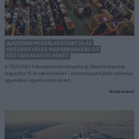
KEDDEN MEGVÁLASZTHATJA AZ
ORSZÁGGYŰLÉS MAGYARORSZÁG ÚJ
KÖZTÁRSASÁGI ELNÖKÉT
A TISZA Párt frakciója kezdeményezte az államfőválasztás
augusztus 11-re való kitűzését - a kormánypárti jelölt személye
ugyanakkor egyelőre nem ismert.
Szólj hozzá!