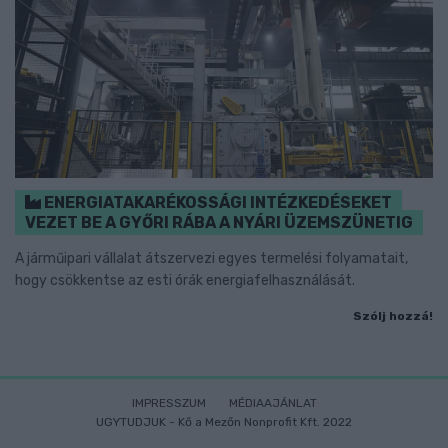
ENERGIATAKARÉKOSSÁGI INTÉZKEDÉSEKET
VEZET BE A GYŐRI RÁBA A NYÁRI ÜZEMSZÜNETIG
A járműipari vállalat átszervezi egyes termelési folyamatait,
hogy csökkentse az esti órák energiafelhasználását.
Szólj hozzá!
IMPRESSZUM
MÉDIAAJÁNLAT
UGYTUDJUK - Kő a Mezőn Nonprofit Kft. 2022