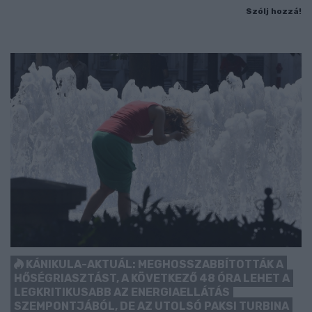
Szólj hozzá!
KÁNIKULA-AKTUÁL: MEGHOSSZABBÍTOTTÁK A
HŐSÉGRIASZTÁST, A KÖVETKEZŐ 48 ÓRA LEHET A
LEGKRITIKUSABB AZ ENERGIAELLÁTÁS
SZEMPONTJÁBÓL, DE AZ UTOLSÓ PAKSI TURBINA