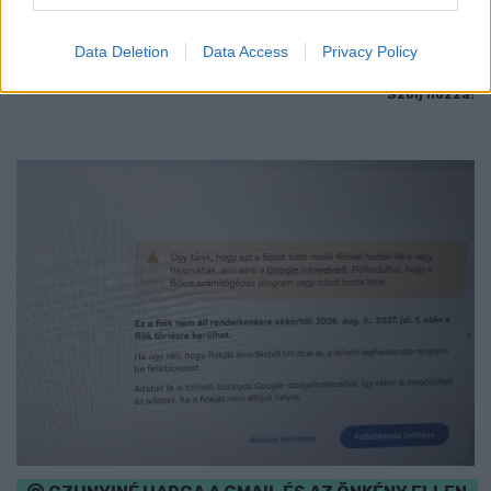
Ingyenes programokkal és különleges kiállításokkal készülnek a
hét második felére, a hőségriadó idején ráadásul a Várkazamata
Data Deletion
Data Access
Privacy Policy
– Kőtár is díjmentesen látogatható.
Szólj hozzá!