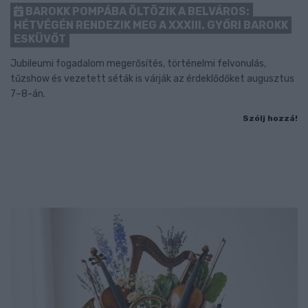
BAROKK POMPÁBA ÖLTÖZIK A BELVÁROS:
HÉTVÉGÉN RENDEZIK MEG A XXXIII. GYŐRI BAROKK
ESKÜVŐT
Jubileumi fogadalom megerősítés, történelmi felvonulás,
tűzshow és vezetett séták is várják az érdeklődőket augusztus
7–8-án.
Szólj hozzá!