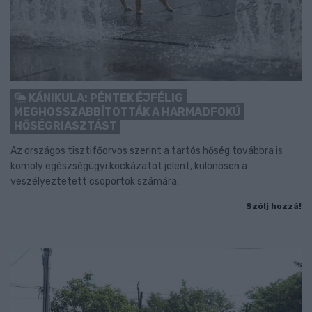
KÁNIKULA: PÉNTEK ÉJFÉLIG
MEGHOSSZABBÍTOTTÁK A HARMADFOKÚ
HŐSÉGRIASZTÁST
Az országos tisztifőorvos szerint a tartós hőség továbbra is
komoly egészségügyi kockázatot jelent, különösen a
veszélyeztetett csoportok számára.
Szólj hozzá!