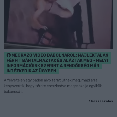
MEGRÁZÓ VIDEÓ BÁBOLNÁRÓL: HAJLÉKTALAN
FÉRFIT BÁNTALMAZTAK ÉS ALÁZTAK MEG - HELYI
INFORMÁCIÓINK SZERINT A RENDŐRSÉG MÁR
INTÉZKEDIK AZ ÜGYBEN
A felvételen egy padon alvó férfit ütnek meg, majd arra
kényszerítik, hogy térdre ereszkedve megcsókolja egyikük
bakancsát.
1 hozzászólás