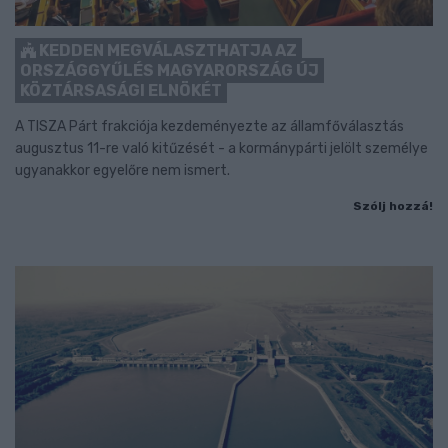
KEDDEN MEGVÁLASZTHATJA AZ
ORSZÁGGYŰLÉS MAGYARORSZÁG ÚJ
KÖZTÁRSASÁGI ELNÖKÉT
A TISZA Párt frakciója kezdeményezte az államfőválasztás
augusztus 11-re való kitűzését - a kormánypárti jelölt személye
ugyanakkor egyelőre nem ismert.
Szólj hozzá!