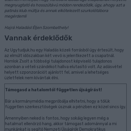
megnyugtató és hosszútávú módon rendeződik, úgy, ahogy azt a
patinás klub múltja és annak elkötelezett szurkolótábora
megérdemli
Hajrá Haladás! Éljen Szombathely!
Vannak érdeklődők
Az Ugytudjuk.hu egy Haladás közeli forrásból úgy értesült, hogy
az elmúlt időszakban két vevő is jelentkezett a csapatnál.
Homlok Zsolt a többségi tulajdonost képviselő tulajdonos
azonban a vételi szándékot hallva elutasító volt. Az adásvétel
helyett szponzorációt ajánlott fel, amivel a lehetséges
üzletfelek nem kívántak élni.
Támogasd a hatalomtól független újságírást!
Bár a kormánymédia megpróbálja elhitetni, hogy a tőlük
független szerkesztőségek úsznak a pénzben ez közel sincs így.
Amennyiben neked is fontos, hogy sokáig legyen még a
hatalmat ellenőrző hang, akkor támogast adománnyal a mi
munkánkat is segítő Nemzeti Újságírók Demokratikus