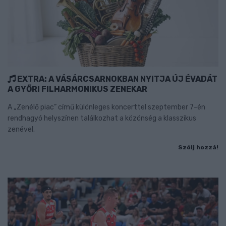
EXTRA: A VÁSÁRCSARNOKBAN NYITJA ÚJ ÉVADÁT
A GYŐRI FILHARMONIKUS ZENEKAR
A „Zenélő piac” című különleges koncerttel szeptember 7-én
rendhagyó helyszínen találkozhat a közönség a klasszikus
zenével.
Szólj hozzá!