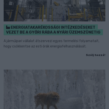
ENERGIATAKARÉKOSSÁGI INTÉZKEDÉSEKET
VEZET BE A GYŐRI RÁBA A NYÁRI ÜZEMSZÜNETIG
A járműipari vállalat átszervezi egyes termelési folyamatait,
hogy csökkentse az esti órák energiafelhasználását.
Szólj hozzá!