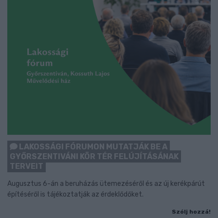
LAKOSSÁGI FÓRUMON MUTATJÁK BE A
GYŐRSZENTIVÁNI KÖR TÉR FELÚJÍTÁSÁNAK
TERVEIT
Augusztus 6-án a beruházás ütemezéséről és az új kerékpárút
építéséről is tájékoztatják az érdeklődőket.
Szólj hozzá!