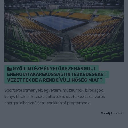
GYŐR INTÉZMÉNYEI ÖSSZEHANGOLT
ENERGIATAKARÉKOSSÁGI INTÉZKEDÉSEKET
VEZETTEK BE A RENDKÍVÜLI HŐSÉG MIATT
Sportlétesítmények, egyetem, múzeumok, bíróságok,
könyvtárak és közszolgáltatók is csatlakoztak a város
energiafelhasználását csökkentő programhoz.
Szólj hozzá!