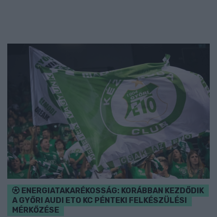
ENERGIATAKARÉKOSSÁG: KORÁBBAN KEZDŐDIK
A GYŐRI AUDI ETO KC PÉNTEKI FELKÉSZÜLÉSI
MÉRKŐZÉSE