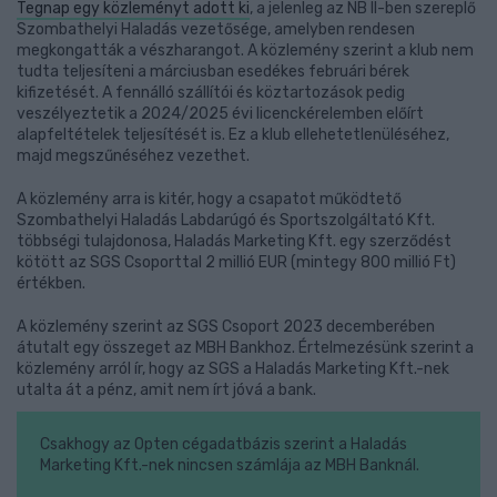
Tegnap egy közleményt adott ki
, a jelenleg az NB II-ben szereplő
Szombathelyi Haladás vezetősége, amelyben rendesen
megkongatták a vészharangot. A közlemény szerint a klub nem
tudta teljesíteni a márciusban esedékes februári bérek
kifizetését. A fennálló szállítói és köztartozások pedig
veszélyeztetik a 2024/2025 évi licenckérelemben előírt
alapfeltételek teljesítését is. Ez a klub ellehetetlenüléséhez,
majd megszűnéséhez vezethet.
A közlemény arra is kitér, hogy a csapatot működtető
Szombathelyi Haladás Labdarúgó és Sportszolgáltató Kft.
többségi tulajdonosa, Haladás Marketing Kft. egy szerződést
kötött az SGS Csoporttal 2 millió EUR (mintegy 800 millió Ft)
értékben.
A közlemény szerint az SGS Csoport 2023 decemberében
átutalt egy összeget az MBH Bankhoz. Értelmezésünk szerint a
közlemény arról ír, hogy az SGS a Haladás Marketing Kft.-nek
utalta át a pénz, amit nem írt jóvá a bank.
Csakhogy az Opten cégadatbázis szerint a Haladás
Marketing Kft.-nek nincsen számlája az MBH Banknál.