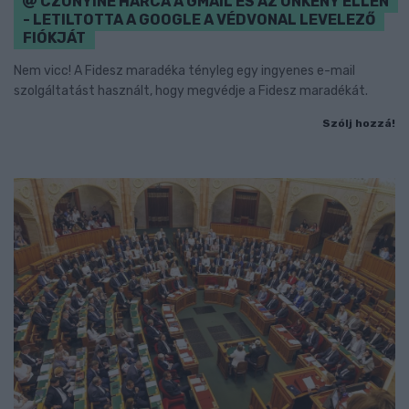
CZUNYINÉ HARCA A GMAIL ÉS AZ ÖNKÉNY ELLEN
- LETILTOTTA A GOOGLE A VÉDVONAL LEVELEZŐ
FIÓKJÁT
Nem vicc! A Fidesz maradéka tényleg egy ingyenes e-mail
szolgáltatást használt, hogy megvédje a Fidesz maradékát.
Szólj hozzá!