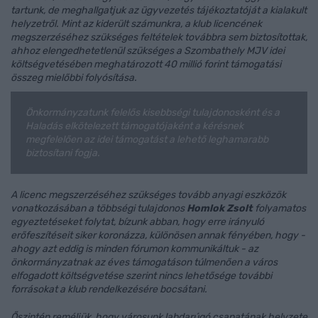
tartunk, de meghallgatjuk az ügyvezetés tájékoztatóját a kialakult
helyzetről. Mint az kiderült számunkra, a klub licencének
megszerzéséhez szükséges feltételek továbbra sem biztosítottak,
ahhoz elengedhetetlenül szükséges a Szombathely MJV idei
költségvetésében meghatározott 40 millió forint támogatási
összeg mielőbbi folyósítása.
Önkormányzatunk felelős kisebbségi tulajdonosként és a
Haladás elkötelezett támogatójaként a kérésnek
megfelelően az idei támogatást a lehető leghamarabb
biztosítani fogja.
A licenc megszerzéséhez szükséges tovább anyagi eszközök
vonatkozásában a többségi tulajdonos
Homlok Zsolt
folyamatos
egyeztetéseket folytat, bízunk abban, hogy erre irányuló
erőfeszítéseit siker koronázza, különösen annak fényében, hogy -
ahogy azt eddig is minden fórumon kommunikáltuk - az
önkormányzatnak az éves támogatáson túlmenően a város
elfogadott költségvetése szerint nincs lehetősége további
forrásokat a klub rendelkezésére bocsátani.
Őszintén reméljük, hogy városunk labdarúgó csapatának helyzete