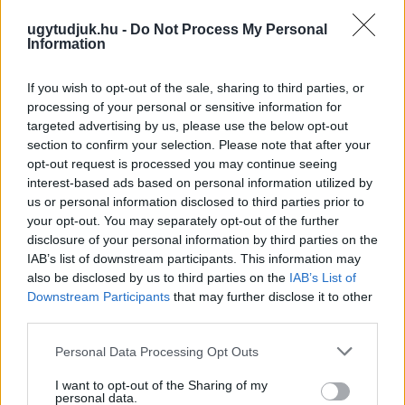
ugytudjuk.hu -
Do Not Process My Personal
Information
If you wish to opt-out of the sale, sharing to third parties, or
processing of your personal or sensitive information for
targeted advertising by us, please use the below opt-out
section to confirm your selection. Please note that after your
opt-out request is processed you may continue seeing
interest-based ads based on personal information utilized by
us or personal information disclosed to third parties prior to
your opt-out. You may separately opt-out of the further
disclosure of your personal information by third parties on the
IAB’s list of downstream participants. This information may
ÁTADJÁK A MEGÚJULT ERZSÉBET LIGETI
also be disclosed by us to third parties on the
IAB’s List of
KRESZ-PARKOT GYŐRBEN – CSALÁDI
Downstream Participants
that may further disclose it to other
PROGRAMOKKAL ÜNNEPLIK A FELÚJÍTÁST
third parties.
Ügyességi versenyek, KRESZ-kvíz, ingyenes kerékpár- és e-
Please note that this website/app uses one or more Google
Personal Data Processing Opt Outs
rollerjelölés is várja a családokat augusztus 8-án.
services and may gather and store information including but
not limited to your visit or usage behaviour. You may click to
I want to opt-out of the Sharing of my
Szólj hozzá!
personal data.
grant or deny consent to Google and its third-party tags to