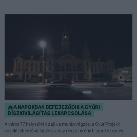
A NAPOKBAN BEFEJEZŐDIK A GYŐRI
DÍSZKIVILÁGÍTÁS LEKAPCSOLÁSA
A város 77 helyszínén zajlik a munkavégzés, a Győr Projekt
kezelésében lévő épületek egy részét is érinti az intézkedés.