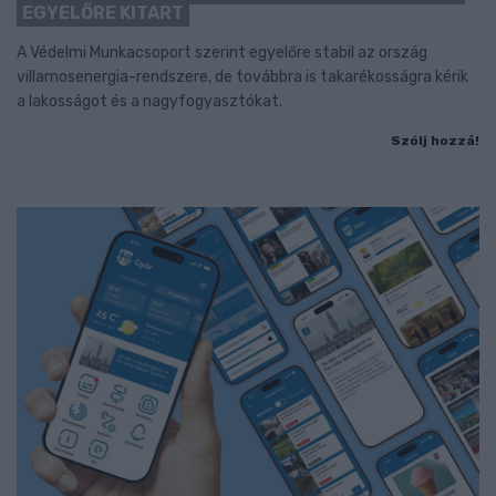
EGYELŐRE KITART
A Védelmi Munkacsoport szerint egyelőre stabil az ország
villamosenergia-rendszere, de továbbra is takarékosságra kérik
a lakosságot és a nagyfogyasztókat.
Szólj hozzá!