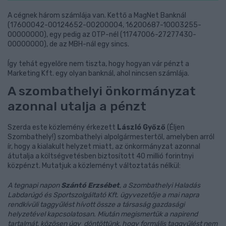
A cégnek három számlája van. Kettő a MagNet Banknál
(17600042-00124652-00200004, 16200687-10003255-
00000000), egy pedig az OTP-nél (11747006-27277430-
00000000), de az MBH-nál egy sincs.
Így tehát egyelőre nem tiszta, hogy hogyan vár pénzt a
Marketing Kft. egy olyan banknál, ahol nincsen számlája.
A szombathelyi önkormányzat
azonnal utalja a pénzt
Szerda este közlemény érkezett
László Győző
(Éljen
Szombathely!) szombathelyi alpolgármestertől, amelyben arról
ír, hogy a kialakult helyzet miatt, az önkormányzat azonnal
átutalja a költségvetésben biztosított 40 millió forintnyi
közpénzt. Mutatjuk a közleményt változtatás nélkül:
A tegnapi napon
Szántó Erzsébet
, a Szombathelyi Haladás
Labdarúgó és Sportszolgáltató Kft. ügyvezetője a mai napra
rendkívüli taggyűlést hívott össze a társaság gazdasági
helyzetével kapcsolatosan. Miután megismertük a napirend
tartalmát, közösen úgy döntöttünk, hogy formális taggyűlést nem