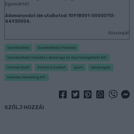
Egyesületét.
Adományodat ide utalhatod: 10918001-00000113-
44920004.
Köszönjük!
Szombathely
Szombathelyi Haladás
Szombathelyi Haladás Labdarúgó és Sportszolgáltató Kft.
Homlok Zsolt
Szántó Erzsébet
sport
labdarúgás
Haladás Marketing Kft.
SZÓLJ HOZZÁ!