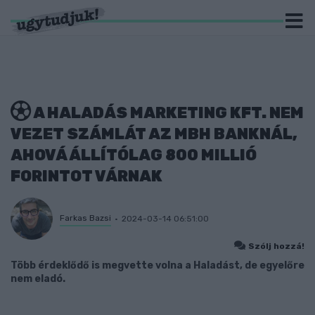
A HALADÁS MARKETING KFT. NEM
VEZET SZÁMLÁT AZ MBH BANKNÁL,
AHOVÁ ÁLLÍTÓLAG 800 MILLIÓ
FORINTOT VÁRNAK
Farkas Bazsi
2024-03-14 06:51:00
Szólj hozzá!
Több érdeklődő is megvette volna a Haladást, de egyelőre
nem eladó.