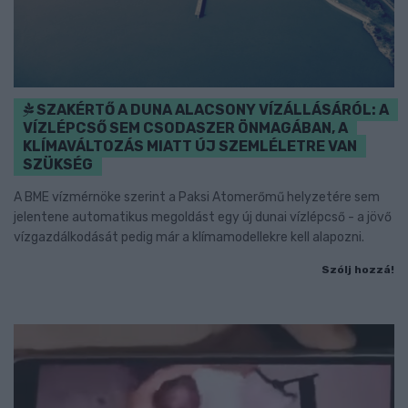
SZAKÉRTŐ A DUNA ALACSONY VÍZÁLLÁSÁRÓL: A
VÍZLÉPCSŐ SEM CSODASZER ÖNMAGÁBAN, A
KLÍMAVÁLTOZÁS MIATT ÚJ SZEMLÉLETRE VAN
SZÜKSÉG
A BME vízmérnöke szerint a Paksi Atomerőmű helyzetére sem
jelentene automatikus megoldást egy új dunai vízlépcső - a jövő
vízgazdálkodását pedig már a klímamodellekre kell alapozni.
Szólj hozzá!