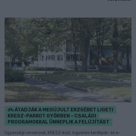
ÁTADJÁK A MEGÚJULT ERZSÉBET LIGETI
KRESZ-PARKOT GYŐRBEN – CSALÁDI
PROGRAMOKKAL ÜNNEPLIK A FELÚJÍTÁST
Ügyességi versenyek, KRESZ-kvíz, ingyenes kerékpár- és e-