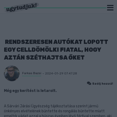
RENDSZERESEN AUTÓKAT LOPOTT
EGY CELLDÖMÖLKI FIATAL, HOGY
AZTÁN SZÉTHAJTSA ŐKET
Farkas Bazsi
2024-01-29 07:47:28
Szólj hozzá!
Még egy kerítést is letarolt.
A Sárvári Járási Ügyészség tájékoztatása szerint jármű
önkényes elvételének bűntette és rongálás bűntette miatt
emeltrk vádat azzal a húszas éveiben lévő férfival szemben, aki