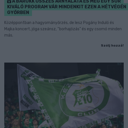
A BAROKK ÖSSZES ÁRNYALATA ÉS MÉG EGY SOR
KIVÁLÓ PROGRAM VÁR MINDENKIT EZEN A HÉTVÉGÉN
GYŐRBEN
Középpontban a hagyományőrzés, de lesz Pogány Induló és
Majka koncert, jóga szeánsz, “borhajózás” és egy csomó minden
más.
Szólj hozzá!