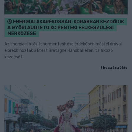
ENERGIATAKARÉKOSSÁG: KORÁBBAN KEZDŐDIK
A GYŐRI AUDI ETO KC PÉNTEKI FELKÉSZÜLÉSI
MÉRKŐZÉSE
Az energiaellátás tehermentesítése érdekében másfél órával
előrébb hozták a Brest Bretagne Handball elleni találkozó
kezdését.
1 hozzászólás