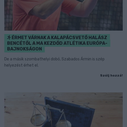
ÉRMET VÁRNAK A KALAPÁCSVETŐ HALÁSZ
BENCÉTŐL A MA KEZDŐD ATLÉTIKA EURÓPA-
BAJNOKSÁGON
De a másik szombathelyi dobó, Szabados Ármin is szép
helyezést érhet el.
Szólj hozzá!