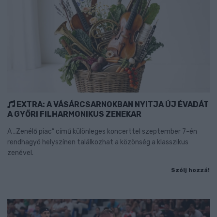
EXTRA: A VÁSÁRCSARNOKBAN NYITJA ÚJ ÉVADÁT
A GYŐRI FILHARMONIKUS ZENEKAR
A „Zenélő piac” című különleges koncerttel szeptember 7-én
rendhagyó helyszínen találkozhat a közönség a klasszikus
zenével.
Szólj hozzá!