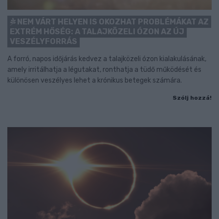
NEM VÁRT HELYEN IS OKOZHAT PROBLÉMÁKAT AZ
EXTRÉM HŐSÉG: A TALAJKÖZELI ÓZON AZ ÚJ
VESZÉLYFORRÁS
A forró, napos időjárás kedvez a talajközeli ózon kialakulásának,
amely irritálhatja a légutakat, ronthatja a tüdő működését és
különösen veszélyes lehet a krónikus betegek számára.
Szólj hozzá!