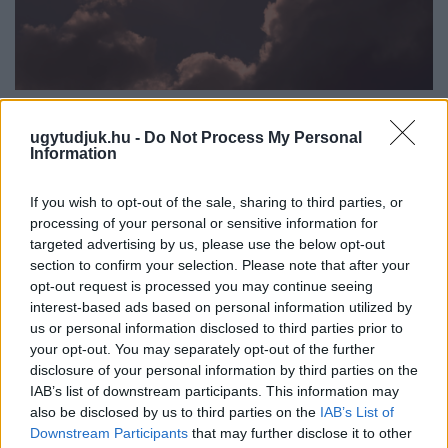
CSILLAGOK, HULLÓCSILLAGOK ÉS
NAPFOGYATKOZÁS: KÜLÖNLEGES CSILLAGÁSZATI
ugytudjuk.hu -
Do Not Process My Personal
Information
PROGRAMOK JÖNNEK GYŐRBEN ÉS NYÚLON
Három estén is az égbolt kerül a középpontba: távcsöves
If you wish to opt-out of the sale, sharing to third parties, or
megfigyelések, zenés installációk és lézeres csillagtúrák mellett
processing of your personal or sensitive information for
augusztus 12-én egy látványos részleges napfogyatkozást is
targeted advertising by us, please use the below opt-out
megfigyelhetnek az érdeklődők.
section to confirm your selection. Please note that after your
opt-out request is processed you may continue seeing
Szólj hozzá!
interest-based ads based on personal information utilized by
us or personal information disclosed to third parties prior to
your opt-out. You may separately opt-out of the further
disclosure of your personal information by third parties on the
IAB’s list of downstream participants. This information may
also be disclosed by us to third parties on the
IAB’s List of
Downstream Participants
that may further disclose it to other