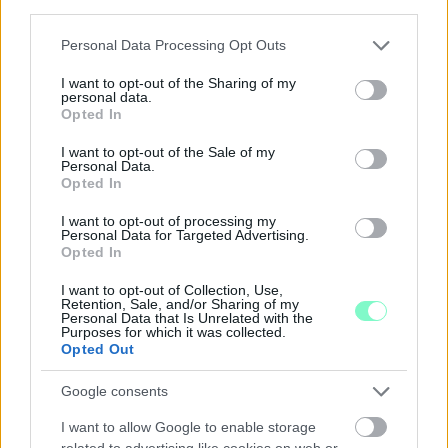
third parties.
Please note that this website/app uses one or more Google
Personal Data Processing Opt Outs
services and may gather and store information including but
not limited to your visit or usage behaviour. You may click to
I want to opt-out of the Sharing of my
personal data.
grant or deny consent to Google and its third-party tags to
Opted In
use your data for below specified purposes in below Google
consent section.
I want to opt-out of the Sale of my
Personal Data.
Opted In
IGAZI RITKASÁG: KILENC NAPPAL KORÁBBAN
I want to opt-out of processing my
NYITJÁK MEG A FELÚJÍTÁS ALATT ÁLLÓ HECSEI ÚTI
Personal Data for Targeted Advertising.
FELÜLJÁRÓT
Opted In
Hétfőn hajnali négy órától ismét minden közlekedő használhatja
I want to opt-out of Collection, Use,
Retention, Sale, and/or Sharing of my
az átkelőt, az autóbuszok is visszatérnek eredeti útvonalukra.
Personal Data that Is Unrelated with the
Purposes for which it was collected.
Szólj hozzá!
Opted Out
Google consents
I want to allow Google to enable storage
related to advertising like cookies on web or