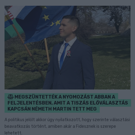
MEGSZÜNTETTÉK A NYOMOZÁST ABBAN A
FELJELENTÉSBEN, AMIT A TISZÁS ELŐVÁLASZTÁS
KAPCSÁN NÉMETH MARTIN TETT MEG
A politikus jelölt akkor úgy nyilatkozott, hogy szerinte választási
beavatkozás történt, amiben akár a Fidesznek is szerepe
lehetett.