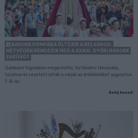
BAROKK POMPÁBA ÖLTÖZIK A BELVÁROS:
HÉTVÉGÉN RENDEZIK MEG A XXXIII. GYŐRI BAROKK
ESKÜVŐT
Jubileumi fogadalom megerősítés, történelmi felvonulás,
tűzshow és vezetett séták is várják az érdeklődőket augusztus
7–8-án.
Szólj hozzá!