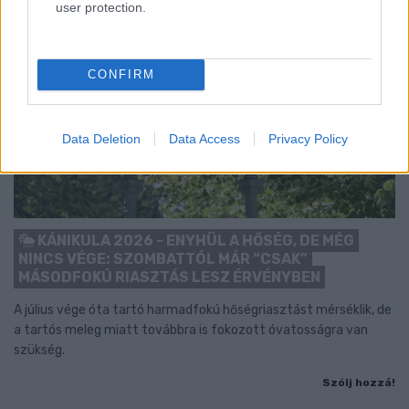
user protection.
CONFIRM
Data Deletion
Data Access
Privacy Policy
KÁNIKULA 2026 - ENYHÜL A HŐSÉG, DE MÉG
NINCS VÉGE: SZOMBATTÓL MÁR “CSAK”
MÁSODFOKÚ RIASZTÁS LESZ ÉRVÉNYBEN
A július vége óta tartó harmadfokú hőségriasztást mérséklik, de
a tartós meleg miatt továbbra is fokozott óvatosságra van
szükség.
Szólj hozzá!