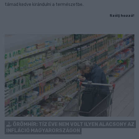
támad kedve kirándulni a természetbe.
Szólj hozzá!
ÖRÖMHÍR: TÍZ ÉVE NEM VOLT ILYEN ALACSONY AZ
INFLÁCIÓ MAGYARORSZÁGON