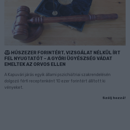
HÚSZEZER FORINTÉRT, VIZSGÁLAT NÉLKÜL ÍRT
FEL NYUGTATÓT – A GYŐRI ÜGYÉSZSÉG VÁDAT
EMELTEK AZ ORVOS ELLEN
A Kapuvári járás egyik állami pszichiátriai szakrendelésén
dolgozó férfi receptenként 10 ezer forintért állított ki
vényeket.
Szólj hozzá!