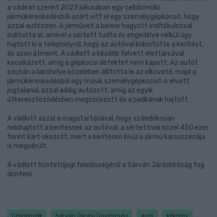
a vádirat szerint 2023 júliusában egy celldömölki
járműkereskedésből azért vitt el egy személygépkocsit, hogy
azzal autózzon. A járművet a benne hagyott indítókulccsal
indította el, amivel a sértett tudta és engedélye nélkül úgy
hajtott ki a telephelyről, hogy az autóval kidöntötte a kerítést,
és azon átment. A vádlott a később felvett élettársával
kocsikázott, amíg a gépkocsi defektet nem kapott. Az autót
ezután a lakóhelye közelében állította le az elkövető, majd a
járműkereskedésből egy másik személygépkocsit is elvett
jogtalanul, azzal addig autózott, amíg az egyik
útkereszteződésben megcsúszott és a padkának hajtott.
A vádlott azzal a magatartásával, hogy szándékosan
nekihajtott a kerítésnek az autóval, a sértettnek közel 450 ezer
forint kárt okozott, mert a kerítésen kívül a jármű karosszériája
is megsérült.
A vádlott büntetőjogi felelősségéről a Sárvári Járásbíróság fog
dönteni.
Celldömölk
Sárvári Járási Ügyészség
autó
kékfény