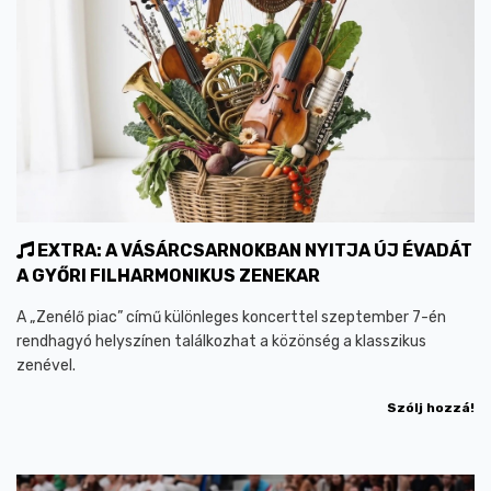
EXTRA: A VÁSÁRCSARNOKBAN NYITJA ÚJ ÉVADÁT
A GYŐRI FILHARMONIKUS ZENEKAR
A „Zenélő piac” című különleges koncerttel szeptember 7-én
rendhagyó helyszínen találkozhat a közönség a klasszikus
zenével.
Szólj hozzá!