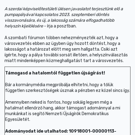
A szerdai képviselőtestületi ülésen javaslatot terjesztünk elő a
pumpapályával kapcsolatos 2023. szeptemberi döntés
visszavonására, és új, a lakosság számára elfogadhatóbb
helyszín kijelölésére
- írja a posztban.
A szombati fórumon többen nehezményezték azt, hogy a
városvezetés ebben az ügyben úgy hozott döntést, hogy a
lakosságot a határozat előtt meg sem hallgatta. Csiki azt
ígérte, hogy a pálya további sorsát illetően, a helyszínválasztás
miatt mindenképpen közmeghallgatást tart a városvezetés.
Támogasd a hatalomtól független újságírást!
Bár a kormánymédia megpróbálja elhitetni, hogy a tőlük
független szerkesztőségek úsznak a pénzben ez közel sincs így.
Amennyiben neked is fontos, hogy sokáig legyen még a
hatalmat ellenőrző hang, akkor támogast adománnyal a mi
munkánkat is segítő Nemzeti Újságírók Demokratikus
Egyesületét.
Adományodat ide utalhatod: 10918001-00000113-