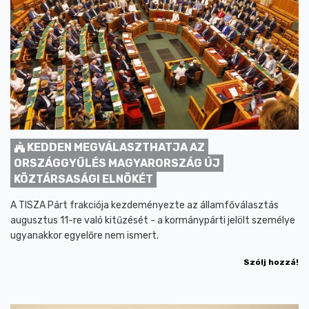
KEDDEN MEGVÁLASZTHATJA AZ
ORSZÁGGYŰLÉS MAGYARORSZÁG ÚJ
KÖZTÁRSASÁGI ELNÖKÉT
A TISZA Párt frakciója kezdeményezte az államfőválasztás
augusztus 11-re való kitűzését - a kormánypárti jelölt személye
ugyanakkor egyelőre nem ismert.
Szólj hozzá!