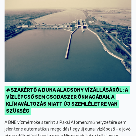
SZAKÉRTŐ A DUNA ALACSONY VÍZÁLLÁSÁRÓL: A
VÍZLÉPCSŐ SEM CSODASZER ÖNMAGÁBAN, A
KLÍMAVÁLTOZÁS MIATT ÚJ SZEMLÉLETRE VAN
SZÜKSÉG
A BME vízmérnöke szerint a Paksi Atomerőmű helyzetére sem
jelentene automatikus megoldást egy új dunai vízlépcső - a jövő
vízgazdálkodását pedig már a klímamodellekre kell alapozni.