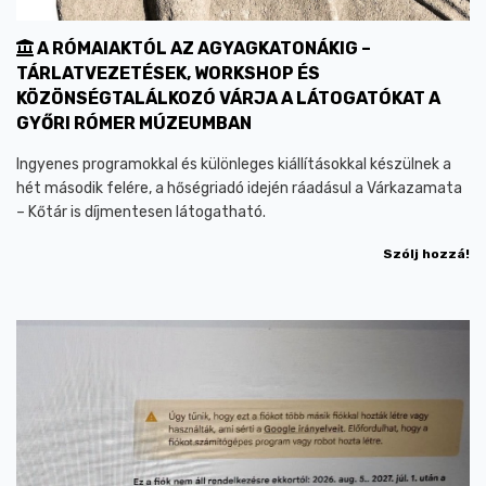
A RÓMAIAKTÓL AZ AGYAGKATONÁKIG –
TÁRLATVEZETÉSEK, WORKSHOP ÉS
KÖZÖNSÉGTALÁLKOZÓ VÁRJA A LÁTOGATÓKAT A
GYŐRI RÓMER MÚZEUMBAN
Ingyenes programokkal és különleges kiállításokkal készülnek a
hét második felére, a hőségriadó idején ráadásul a Várkazamata
– Kőtár is díjmentesen látogatható.
Szólj hozzá!