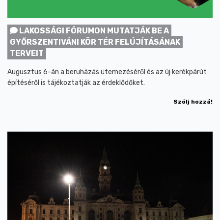
LAKOSSÁGI FÓRUMON MUTATJÁK BE A
GYŐRSZENTIVÁNI KÖR TÉR FELÚJÍTÁSÁNAK
TERVEIT
Augusztus 6-án a beruházás ütemezéséről és az új kerékpárút
építéséről is tájékoztatják az érdeklődőket.
Szólj hozzá!