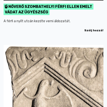
NŐVERŐ SZOMBATHELYI FÉRFI ELLEN EMELT
VÁDAT AZ ÜGYÉSZSÉG
A férfi a nyílt utcán kezdte verni áldozatát.
Szólj hozzá!