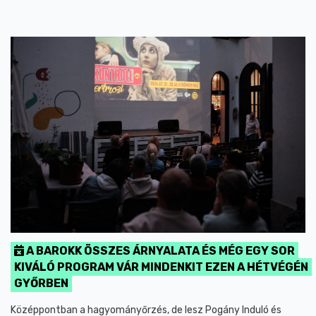
A BAROKK ÖSSZES ÁRNYALATA ÉS MÉG EGY SOR
KIVÁLÓ PROGRAM VÁR MINDENKIT EZEN A HÉTVÉGÉN
GYŐRBEN
Középpontban a hagyományőrzés, de lesz Pogány Induló és