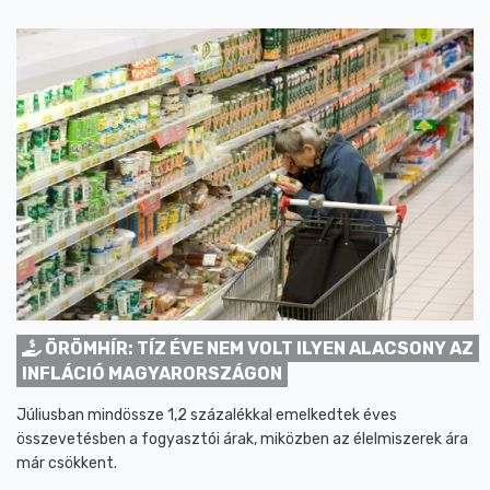
ÖRÖMHÍR: TÍZ ÉVE NEM VOLT ILYEN ALACSONY AZ
INFLÁCIÓ MAGYARORSZÁGON
Júliusban mindössze 1,2 százalékkal emelkedtek éves
összevetésben a fogyasztói árak, miközben az élelmiszerek ára
már csökkent.