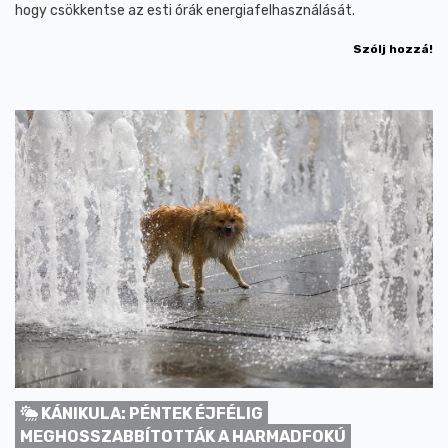
hogy csökkentse az esti órák energiafelhasználását.
Szólj hozzá!
KÁNIKULA: PÉNTEK ÉJFÉLIG
MEGHOSSZABBÍTOTTÁK A HARMADFOKÚ