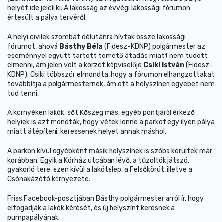
helyét ide jelöli ki. A lakosság az évvégi lakossági fórumon
értesült a pálya tervéről.
A helyi civilek szombat délutánra hívtak össze lakossági
fórumot, ahová
Básthy Béla
(Fidesz-KDNP) polgármester az
eseménnyel együtt tartott temető átadás miatt nem tudott
elmenni, ám jelen volt a körzet képviselője
Csiki István
(Fidesz-
KDNP). Csiki többször elmondta, hogy a fórumon elhangzottakat
továbbítja a polgármesternek, ám ott a helyszínen egyebet nem
tud tenni.
A környéken lakók, sőt Kőszeg más, egyéb pontjáról érkező
helyiek is azt mondták, hogy vétek lenne a parkot egy ilyen pálya
miatt átépíteni, keressenek helyet annak máshol.
A parkon kívül egyébként másik helyszínek is szóba kerültek már
korábban. Egyik a Kórház utcában lévő, a tűzoltók játszó,
gyakorló tere, ezen kívül a lakótelep, a Felsőkörút, illetve a
Csónakázótó környezete.
Friss Facebook-posztjában Básthy polgármester arról ír, hogy
elfogadják a lakók kérését, és új helyszínt keresnek a
pumpapályának.