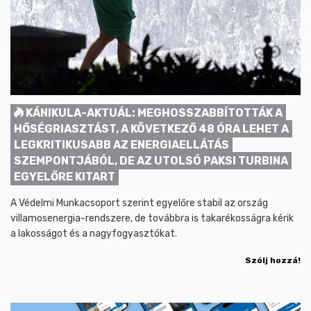
KÁNIKULA-AKTUÁL: MEGHOSSZABBÍTOTTÁK A
HŐSÉGRIASZTÁST, A KÖVETKEZŐ 48 ÓRA LEHET A
LEGKRITIKUSABB AZ ENERGIAELLÁTÁS
SZEMPONTJÁBÓL, DE AZ UTOLSÓ PAKSI TURBINA
EGYELŐRE KITART
A Védelmi Munkacsoport szerint egyelőre stabil az ország
villamosenergia-rendszere, de továbbra is takarékosságra kérik
a lakosságot és a nagyfogyasztókat.
Szólj hozzá!