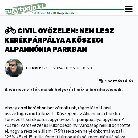
CIVIL GYŐZELEM: NEM LESZ
KERÉKPÁRPÁLYA A KŐSZEGI
ALPANNÓNIA PARKBAN
Farkas Bazsi
2024-01-23 08:05:20
1 hozzászólás
A városvezetés másik helyszínt néz a beruházásnak.
Ahogy arról korábban beszámoltunk
, régen látott civil
összefogás mutatkozott Kőszegen az Alpannónia Parkba
tervezett kerékpáros, úgynevezett pumpapálya ügyében. A
kőszegi városvezetés különösebb nyilvánosság nélkül döntötte
el, hogy a részben állami (75%) részben helyi önkormányzati
(25%, közel 15 millió forint) támogatásból megvalósuló pálya