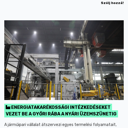
Szólj hozzá!
ENERGIATAKARÉKOSSÁGI INTÉZKEDÉSEKET
VEZET BE A GYŐRI RÁBA A NYÁRI ÜZEMSZÜNETIG
A járműipari vállalat átszervezi egyes termelési folyamatait,