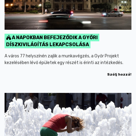
A NAPOKBAN BEFEJEZŐDIK A GYŐRI
DÍSZKIVILÁGÍTÁS LEKAPCSOLÁSA
A város 77 helyszínén zajlik a munkavégzés, a Győr Projekt
kezelésében lévő épületek egy részét is érinti az intézkedés.
Szólj hozzá!