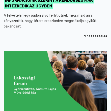
INFORMÁCIÓINK SZERINT A RENDŐRSÉG MÁR
INTÉZKEDIK AZ ÜGYBEN
A felvételen egy padon alvó férfit ütnek meg, majd arra
kényszerítik, hogy térdre ereszkedve megcsókolja egyikük
bakancsát.
1 hozzászólás