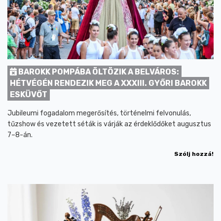
BAROKK POMPÁBA ÖLTÖZIK A BELVÁROS:
HÉTVÉGÉN RENDEZIK MEG A XXXIII. GYŐRI BAROKK
ESKÜVŐT
Jubileumi fogadalom megerősítés, történelmi felvonulás,
tűzshow és vezetett séták is várják az érdeklődőket augusztus
7–8-án.
Szólj hozzá!