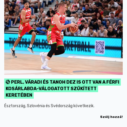
PERL, VÁRADI ÉS TANOH DEZ IS OTT VAN A FÉRFI
KOSÁRLABDA-VÁLOGATOTT SZŰKÍTETT
KERETÉBEN
Észtország, Szlovénia és Svédország következik.
Szólj hozzá!