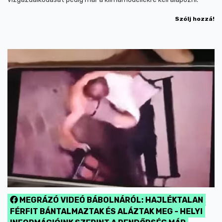
Szólj hozzá!
MEGRÁZÓ VIDEÓ BÁBOLNÁRÓL: HAJLÉKTALAN
FÉRFIT BÁNTALMAZTAK ÉS ALÁZTAK MEG - HELYI