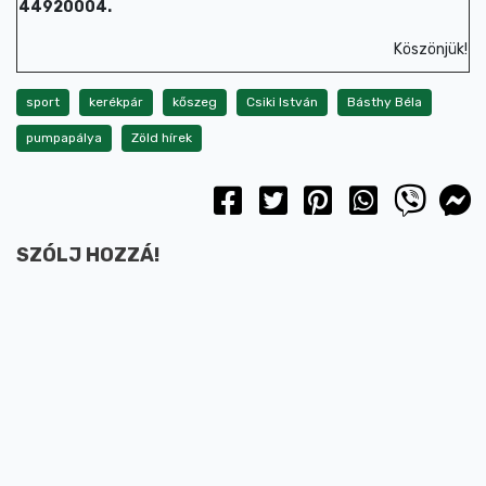
44920004.
Köszönjük!
sport
kerékpár
kőszeg
Csiki István
Básthy Béla
pumpapálya
Zöld hírek
SZÓLJ HOZZÁ!