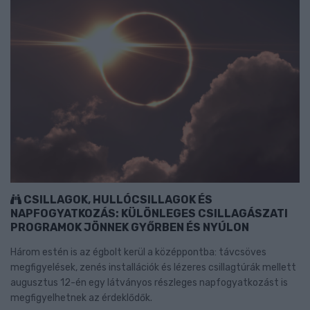
CSILLAGOK, HULLÓCSILLAGOK ÉS
NAPFOGYATKOZÁS: KÜLÖNLEGES CSILLAGÁSZATI
PROGRAMOK JÖNNEK GYŐRBEN ÉS NYÚLON
Három estén is az égbolt kerül a középpontba: távcsöves
megfigyelések, zenés installációk és lézeres csillagtúrák mellett
augusztus 12-én egy látványos részleges napfogyatkozást is
megfigyelhetnek az érdeklődők.