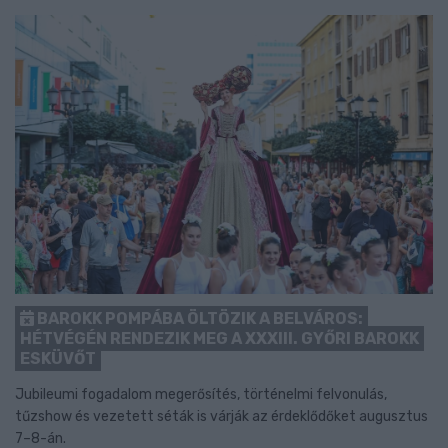
BAROKK POMPÁBA ÖLTÖZIK A BELVÁROS:
HÉTVÉGÉN RENDEZIK MEG A XXXIII. GYŐRI BAROKK
ESKÜVŐT
Jubileumi fogadalom megerősítés, történelmi felvonulás,
tűzshow és vezetett séták is várják az érdeklődőket augusztus
7–8-án.