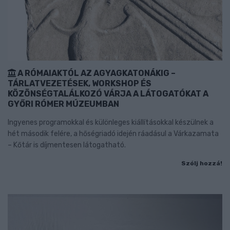
A RÓMAIAKTÓL AZ AGYAGKATONÁKIG –
TÁRLATVEZETÉSEK, WORKSHOP ÉS
KÖZÖNSÉGTALÁLKOZÓ VÁRJA A LÁTOGATÓKAT A
GYŐRI RÓMER MÚZEUMBAN
Ingyenes programokkal és különleges kiállításokkal készülnek a
hét második felére, a hőségriadó idején ráadásul a Várkazamata
– Kőtár is díjmentesen látogatható.
Szólj hozzá!