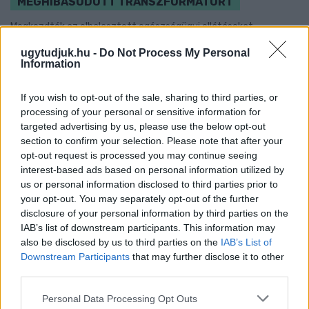
MEGHIBÁSODOTT TRANSZFORMÁTORT
Megkezdték az elhalasztott egészségügyi ellátásokat.
Szólj hozzá!
ugytudjuk.hu -
Do Not Process My Personal
Information
If you wish to opt-out of the sale, sharing to third parties, or
processing of your personal or sensitive information for
targeted advertising by us, please use the below opt-out
section to confirm your selection. Please note that after your
opt-out request is processed you may continue seeing
interest-based ads based on personal information utilized by
us or personal information disclosed to third parties prior to
your opt-out. You may separately opt-out of the further
disclosure of your personal information by third parties on the
IAB’s list of downstream participants. This information may
also be disclosed by us to third parties on the
IAB’s List of
Downstream Participants
that may further disclose it to other
third parties.
Please note that this website/app uses one or more Google
Personal Data Processing Opt Outs
KÁNIKULA 2026 - ENYHÜL A HŐSÉG, DE MÉG