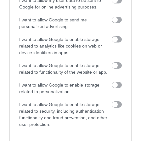
I want to allow my user data to be sent to
Google for online advertising purposes.
KÉT RÉSZLETBEN ÉRKEZIK A 100 EZER FORINTOS
I want to allow Google to send me
ISKOLAKEZDÉSI TÁMOGATÁS, AMIT NEM KELL KÜLÖN
personalized advertising.
IGÉNYELNI
I want to allow Google to enable storage
Az első 50 ezer forintot még a tanévkezdés előtt folyósítja a
related to analytics like cookies on web or
Magyar Államkincstár, a második részlet novemberben, utalvány
device identifiers in apps.
formájában érkezik.
I want to allow Google to enable storage
1 hozzászólás
related to functionality of the website or app.
I want to allow Google to enable storage
related to personalization.
I want to allow Google to enable storage
related to security, including authentication
functionality and fraud prevention, and other
user protection.