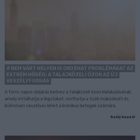
NEM VÁRT HELYEN IS OKOZHAT PROBLÉMÁKAT AZ
EXTRÉM HŐSÉG: A TALAJKÖZELI ÓZON AZ ÚJ
VESZÉLYFORRÁS
A forró, napos időjárás kedvez a talajközeli ózon kialakulásának,
amely irritálhatja a légutakat, ronthatja a tüdő működését és
különösen veszélyes lehet a krónikus betegek számára.
Szólj hozzá!