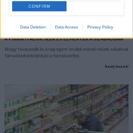
CONFIRM
Data Deletion
Data Access
Privacy Policy
PIKNIK ITALOK: ÍZEK ÉS ÉLMÉNYEK A SZABADBAN
Ahogy tavaszodik és a nap egyre tovább marad velünk, sokaknak
támad kedve kirándulni a természetbe.
Szólj hozzá!