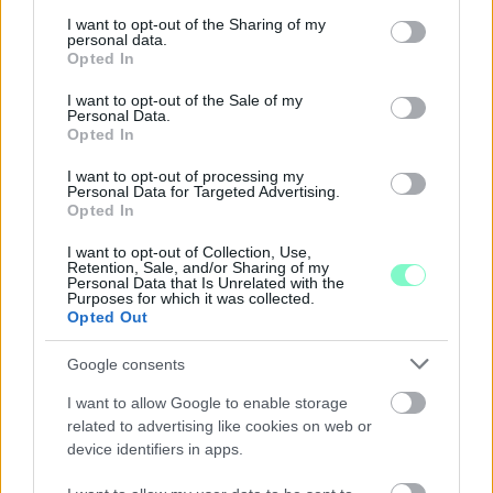
services and may gather and store information including but
NINCS VÉGE: SZOMBATTÓL MÁR “CSAK”
not limited to your visit or usage behaviour. You may click to
I want to opt-out of the Sharing of my
MÁSODFOKÚ RIASZTÁS LESZ ÉRVÉNYBEN
personal data.
grant or deny consent to Google and its third-party tags to
Opted In
use your data for below specified purposes in below Google
A július vége óta tartó harmadfokú hőségriasztást mérséklik, de
consent section.
a tartós meleg miatt továbbra is fokozott óvatosságra van
I want to opt-out of the Sale of my
Personal Data.
szükség.
Opted In
Szólj hozzá!
I want to opt-out of processing my
Personal Data for Targeted Advertising.
Opted In
I want to opt-out of Collection, Use,
Retention, Sale, and/or Sharing of my
Personal Data that Is Unrelated with the
Purposes for which it was collected.
Opted Out
Google consents
I want to allow Google to enable storage
related to advertising like cookies on web or
device identifiers in apps.