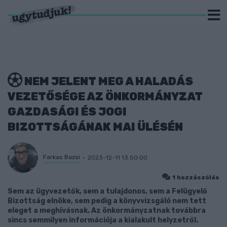
NEM JELENT MEG A HALADÁS
VEZETŐSÉGE AZ ÖNKORMÁNYZAT
GAZDASÁGI ÉS JOGI
BIZOTTSÁGÁNAK MAI ÜLÉSÉN
Farkas Bazsi
2023-12-11 13:50:00
1 hozzászólás
Sem az ügyvezetők, sem a tulajdonos, sem a Felügyelő
Bizottság elnöke, sem pedig a könyvvizsgáló nem tett
eleget a meghívásnak. Az önkormányzatnak továbbra
sincs semmilyen információja a kialakult helyzetről.