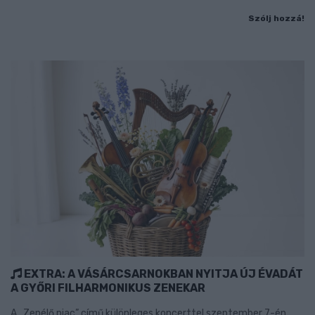
Szólj hozzá!
EXTRA: A VÁSÁRCSARNOKBAN NYITJA ÚJ ÉVADÁT
A GYŐRI FILHARMONIKUS ZENEKAR
A „Zenélő piac” című különleges koncerttel szeptember 7-én