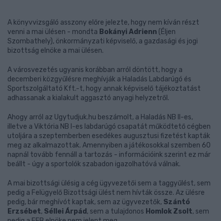
A könyvvizsgáló asszony előre jelezte, hogy nem kíván részt
venni a mai ülésen - mondta
Bokányi Adrienn
(Éljen
Szombathely), önkormányzati képviselő, a gazdasági és jogi
bizottság elnöke a mai ülésen.
A városvezetés ugyanis korábban arról döntött, hogy a
decemberi közgyűlésre meghívják a Haladás Labdarúgó és
Sportszolgáltató Kft.-t, hogy annak képviselő tájékoztatást
adhassanak a kialakult aggasztó anyagi helyzetről.
Ahogy arról az Ugytudjuk.hu beszámolt, a Haladás NB II-es,
illetve a Viktória NB I-es labdarúgó csapatát működtető cégben
utoljára a szeptemberben esedékes augusztusi fizetést kapták
meg az alkalmazottak. Amennyiben a játékosokkal szemben 60
napnál tovább fennáll a tartozás - információink szerint ez már
beállt - úgy a sportolók szabadon igazolhatóvá válnak.
A mai bizottsági ülésig a cég ügyvezetői sem a taggyűlést, sem
pedig a Felügyelő Bizottsági ülést nem hívták össze. Az ülésre
pedig, bár meghívót kaptak, sem az ügyvezetők,
Szántó
Erzsébet
,
Séllei Árpád
, sem a tulajdonos
Homlok Zsolt
, sem
pedig a FEB elnöke nem jelent meg.