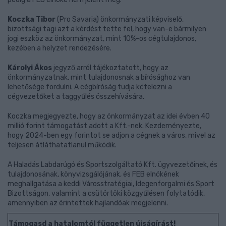
Koczka Tibor
(Pro Savaria) önkormányzati képviselő,
bizottsági tagi azt a kérdést tette fel, hogy van-e bármilyen
jogi eszköz az önkormányzat, mint 10%-os cégtulajdonos,
kezében a helyzet rendezésére.
Károlyi Ákos
jegyző arról tájékoztatott, hogy az
önkormányzatnak, mint tulajdonosnak a bírósághoz van
lehetősége fordulni. A cégbíróság tudja kötelezni a
cégvezetőket a taggyűlés összehívására.
Koczka megjegyezte, hogy az önkormányzat az idei évben 40
millió forint támogatást adott a Kft.-nek. Kezdeményezte,
hogy 2024-ben egy forintot se adjon a cégnek a város, mivel az
teljesen átláthatatlanul működik.
A Haladás Labdarúgó és Sportszolgáltató Kft. ügyvezetőinek, és
tulajdonosának, könyvizsgálójának, és FEB elnökének
meghallgatása a keddi Városstratégiai, Idegenforgalmi és Sport
Bizottságon, valamint a csütörtöki közgyűlésen folytatódik,
amennyiben az érintettek hajlandóak megjelenni.
Támogasd a hatalomtól független újságírást!