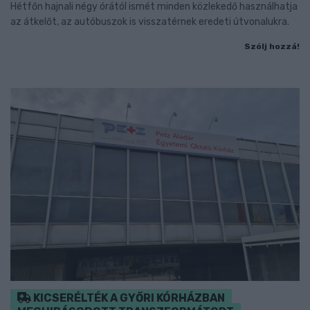
Hétfőn hajnali négy órától ismét minden közlekedő használhatja
az átkelőt, az autóbuszok is visszatérnek eredeti útvonalukra.
Szólj hozzá!
KICSERÉLTÉK A GYŐRI KÓRHÁZBAN