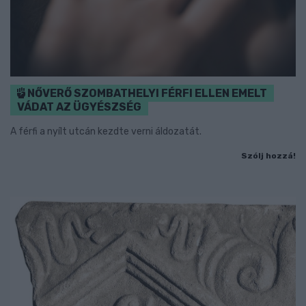
NŐVERŐ SZOMBATHELYI FÉRFI ELLEN EMELT
VÁDAT AZ ÜGYÉSZSÉG
A férfi a nyílt utcán kezdte verni áldozatát.
Szólj hozzá!