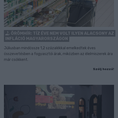
ÖRÖMHÍR: TÍZ ÉVE NEM VOLT ILYEN ALACSONY AZ
INFLÁCIÓ MAGYARORSZÁGON
Júliusban mindössze 1,2 százalékkal emelkedtek éves
összevetésben a fogyasztói árak, miközben az élelmiszerek ára
már csökkent.
Szólj hozzá!