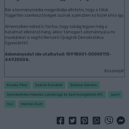
Bár a kormánymédia megpróbálja elhitetni, hogy a tőlük
független szerkesztőségek úsznak a pénzben ez közel sincs így.
Amennyiben neked is fontos, hogy sokáig legyen még a
hatalmat ellenőrző hang, akkor támogast adománnyal a mi
munkánkat is segítő Nemzeti Újságírók Demokratikus
Egyesületét.
Adományodat ide utalhatod: 10918001-00000113-
44920004.
Köszönjük!
Koczka Tibor
Szántó Erzsébet
Bokányi Adrienn
Szombathelyi Haladás Labdarúgó és Sportszolgáltató Kft.
sport
foci
Homlok Zsolt