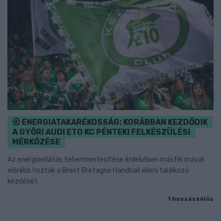
ENERGIATAKARÉKOSSÁG: KORÁBBAN KEZDŐDIK
A GYŐRI AUDI ETO KC PÉNTEKI FELKÉSZÜLÉSI
MÉRKŐZÉSE
Az energiaellátás tehermentesítése érdekében másfél órával
előrébb hozták a Brest Bretagne Handball elleni találkozó
kezdését.
1 hozzászólás