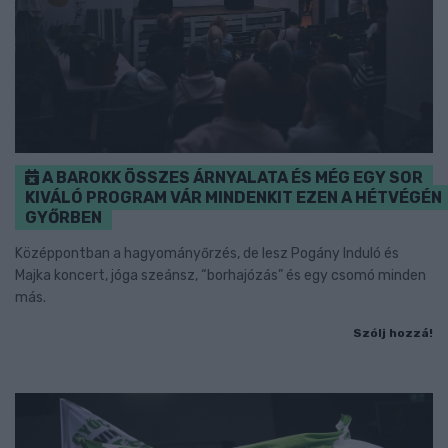
A BAROKK ÖSSZES ÁRNYALATA ÉS MÉG EGY SOR
KIVÁLÓ PROGRAM VÁR MINDENKIT EZEN A HÉTVÉGÉN
GYŐRBEN
Középpontban a hagyományőrzés, de lesz Pogány Induló és
Majka koncert, jóga szeánsz, “borhajózás” és egy csomó minden
más.
Szólj hozzá!