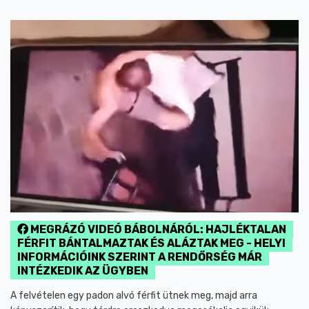
MEGRÁZÓ VIDEÓ BÁBOLNÁRÓL: HAJLÉKTALAN
FÉRFIT BÁNTALMAZTAK ÉS ALÁZTAK MEG - HELYI
INFORMÁCIÓINK SZERINT A RENDŐRSÉG MÁR
INTÉZKEDIK AZ ÜGYBEN
A felvételen egy padon alvó férfit ütnek meg, majd arra