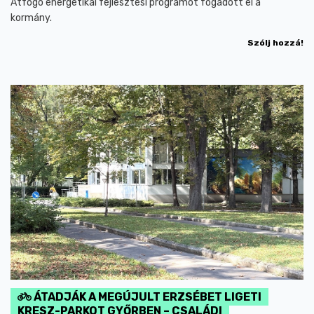
Átfogó energetikai fejlesztési programot fogadott el a
kormány.
Szólj hozzá!
ÁTADJÁK A MEGÚJULT ERZSÉBET LIGETI
KRESZ-PARKOT GYŐRBEN – CSALÁDI