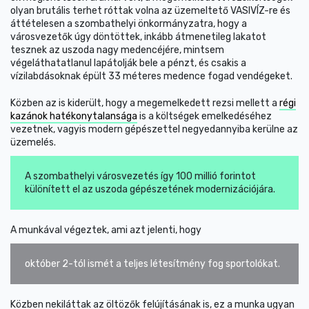
olyan brutális terhet róttak volna az üzemeltető VASIVÍZ-re és
áttételesen a szombathelyi önkormányzatra, hogy a
városvezetők úgy döntöttek, inkább átmenetileg lakatot
tesznek az uszoda nagy medencéjére, mintsem
végeláthatatlanul lapátolják bele a pénzt, és csakis a
vízilabdásoknak épült 33 méteres medence fogad vendégeket.
Közben az is kiderült, hogy a megemelkedett rezsi mellett a
régi
kazánok hatékonytalansága
is a költségek emelkedéséhez
vezetnek, vagyis modern gépészettel negyedannyiba kerülne az
üzemelés.
A szombathelyi városvezetés így 100 millió forintot
különített el az uszoda gépészetének modernizációjára.
A munkával végeztek, ami azt jelenti, hogy
október 2-tól ismét a teljes létesítmény fog sportolókat.
Közben nekiláttak az öltözők felújításának is, ez a munka ugyan