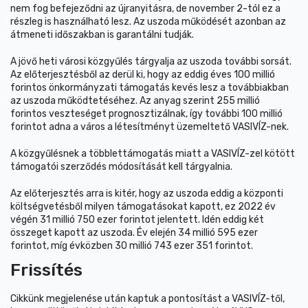
nem fog befejeződni az újranyitásra, de november 2-tól ez a
részleg is használható lesz. Az uszoda működését azonban az
átmeneti időszakban is garantálni tudják.
A jövő heti városi közgyűlés tárgyalja az uszoda további sorsát.
Az előterjesztésből az derül ki, hogy az eddig éves 100 millió
forintos önkormányzati támogatás kevés lesz a továbbiakban
az uszoda működtetéséhez. Az anyag szerint 255 millió
forintos veszteséget prognosztizálnak, így további 100 millió
forintot adna a város a létesítményt üzemeltető VASIVÍZ-nek.
A közgyűlésnek a többlettámogatás miatt a VASIVÍZ-zel kötött
támogatói szerződés módosítását kell tárgyalnia.
Az előterjesztés arra is kitér, hogy az uszoda eddig a központi
költségvetésből milyen támogatásokat kapott, ez 2022 év
végén 31 millió 750 ezer forintot jelentett. Idén eddig két
összeget kapott az uszoda. Év elején 34 millió 595 ezer
forintot, míg évközben 30 millió 743 ezer 351 forintot.
Frissítés
Cikkünk megjelenése után kaptuk a pontosítást a VASIVÍZ-től,