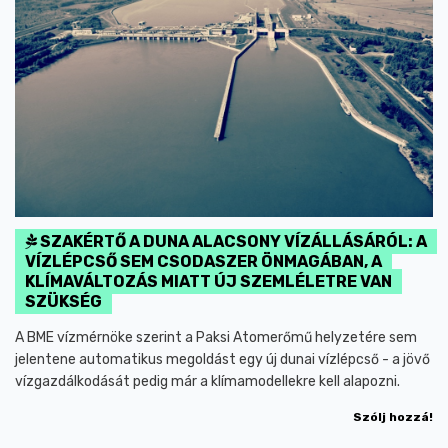
SZAKÉRTŐ A DUNA ALACSONY VÍZÁLLÁSÁRÓL: A
VÍZLÉPCSŐ SEM CSODASZER ÖNMAGÁBAN, A
KLÍMAVÁLTOZÁS MIATT ÚJ SZEMLÉLETRE VAN
SZÜKSÉG
A BME vízmérnöke szerint a Paksi Atomerőmű helyzetére sem
jelentene automatikus megoldást egy új dunai vízlépcső - a jövő
vízgazdálkodását pedig már a klímamodellekre kell alapozni.
Szólj hozzá!