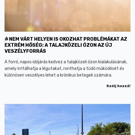
NEM VÁRT HELYEN IS OKOZHAT PROBLÉMÁKAT AZ
EXTRÉM HŐSÉG: A TALAJKÖZELI ÓZON AZ ÚJ
VESZÉLYFORRÁS
A forró, napos időjárás kedvez a talajközeli ózon kialakulásának,
amely irritálhatja a légutakat, ronthatja a tüdő működését és
különösen veszélyes lehet a krónikus betegek számára.
Szólj hozzá!