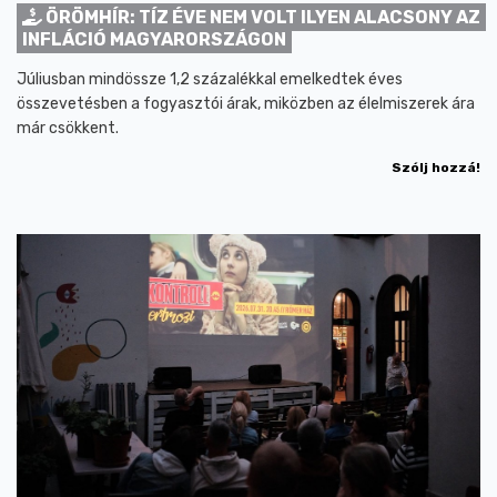
ÖRÖMHÍR: TÍZ ÉVE NEM VOLT ILYEN ALACSONY AZ
INFLÁCIÓ MAGYARORSZÁGON
Júliusban mindössze 1,2 százalékkal emelkedtek éves
összevetésben a fogyasztói árak, miközben az élelmiszerek ára
már csökkent.
Szólj hozzá!