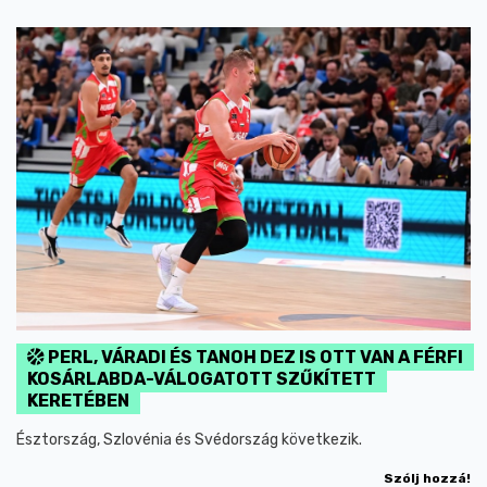
PERL, VÁRADI ÉS TANOH DEZ IS OTT VAN A FÉRFI
KOSÁRLABDA-VÁLOGATOTT SZŰKÍTETT
KERETÉBEN
Észtország, Szlovénia és Svédország következik.
Szólj hozzá!