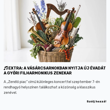
EXTRA: A VÁSÁRCSARNOKBAN NYITJA ÚJ ÉVADÁT
A GYŐRI FILHARMONIKUS ZENEKAR
A „Zenélő piac” című különleges koncerttel szeptember 7-én
rendhagyó helyszínen találkozhat a közönség a klasszikus
zenével.
Szólj hozzá!