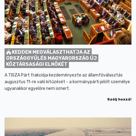
KEDDEN MEGVÁLASZTHATJA AZ
ORSZÁGGYŰLÉS MAGYARORSZÁG ÚJ
KÖZTÁRSASÁGI ELNÖKÉT
A TISZA Párt frakciója kezdeményezte az államfőválasztás
augusztus 11-re való kitűzését - a kormánypárti jelölt személye
ugyanakkor egyelőre nem ismert.
Szólj hozzá!