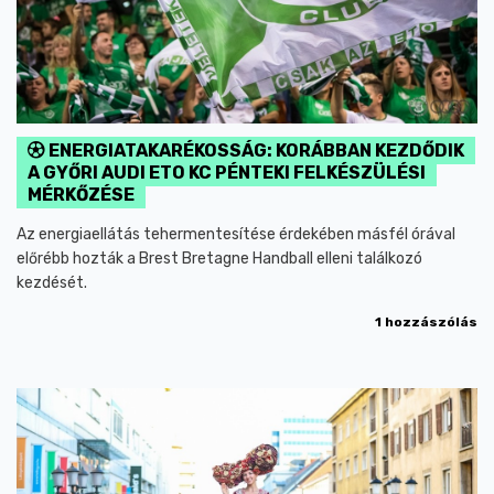
ENERGIATAKARÉKOSSÁG: KORÁBBAN KEZDŐDIK
A GYŐRI AUDI ETO KC PÉNTEKI FELKÉSZÜLÉSI
MÉRKŐZÉSE
Az energiaellátás tehermentesítése érdekében másfél órával
előrébb hozták a Brest Bretagne Handball elleni találkozó
kezdését.
1 hozzászólás