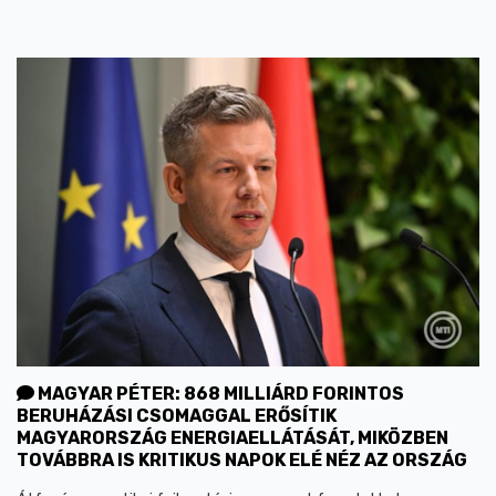
MAGYAR PÉTER: 868 MILLIÁRD FORINTOS
BERUHÁZÁSI CSOMAGGAL ERŐSÍTIK
MAGYARORSZÁG ENERGIAELLÁTÁSÁT, MIKÖZBEN
TOVÁBBRA IS KRITIKUS NAPOK ELÉ NÉZ AZ ORSZÁG