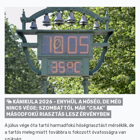
KÁNIKULA 2026 - ENYHÜL A HŐSÉG, DE MÉG
NINCS VÉGE: SZOMBATTÓL MÁR “CSAK”
MÁSODFOKÚ RIASZTÁS LESZ ÉRVÉNYBEN
A július vége óta tartó harmadfokú hőségriasztást mérséklik, de
a tartós meleg miatt továbbra is fokozott óvatosságra van
szükség.