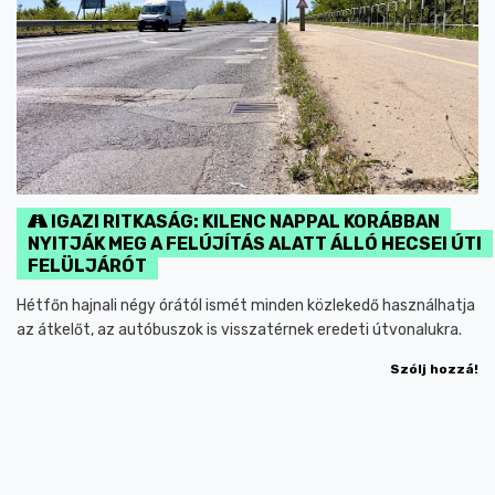
IGAZI RITKASÁG: KILENC NAPPAL KORÁBBAN
NYITJÁK MEG A FELÚJÍTÁS ALATT ÁLLÓ HECSEI ÚTI
FELÜLJÁRÓT
Hétfőn hajnali négy órától ismét minden közlekedő használhatja
az átkelőt, az autóbuszok is visszatérnek eredeti útvonalukra.
Szólj hozzá!