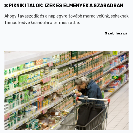
PIKNIK ITALOK: ÍZEK ÉS ÉLMÉNYEK A SZABADBAN
Ahogy tavaszodik és a nap egyre tovább marad velünk, sokaknak
támad kedve kirándulni a természetbe.
Szólj hozzá!