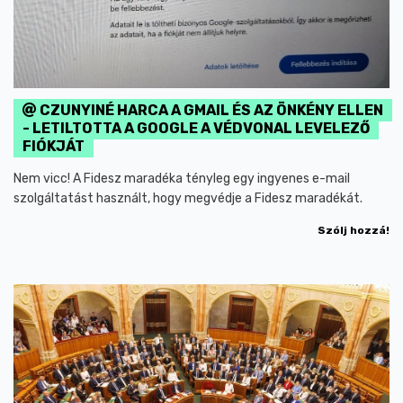
CZUNYINÉ HARCA A GMAIL ÉS AZ ÖNKÉNY ELLEN
- LETILTOTTA A GOOGLE A VÉDVONAL LEVELEZŐ
FIÓKJÁT
Nem vicc! A Fidesz maradéka tényleg egy ingyenes e-mail
szolgáltatást használt, hogy megvédje a Fidesz maradékát.
Szólj hozzá!