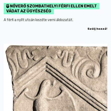
NŐVERŐ SZOMBATHELYI FÉRFI ELLEN EMELT
VÁDAT AZ ÜGYÉSZSÉG
A férfi a nyílt utcán kezdte verni áldozatát.
Szólj hozzá!