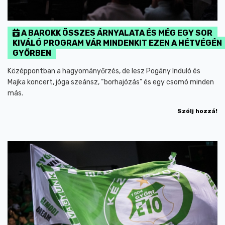
A BAROKK ÖSSZES ÁRNYALATA ÉS MÉG EGY SOR
KIVÁLÓ PROGRAM VÁR MINDENKIT EZEN A HÉTVÉGÉN
GYŐRBEN
Középpontban a hagyományőrzés, de lesz Pogány Induló és
Majka koncert, jóga szeánsz, “borhajózás” és egy csomó minden
más.
Szólj hozzá!