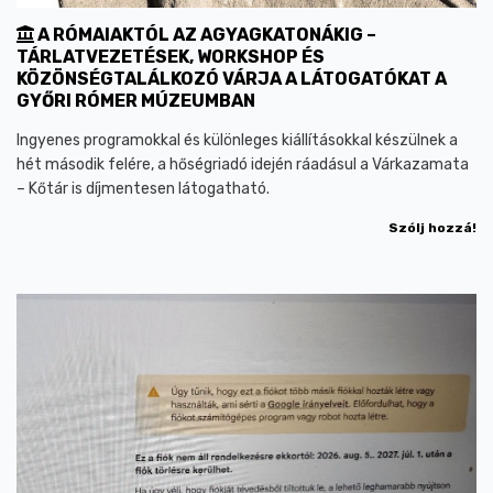
A RÓMAIAKTÓL AZ AGYAGKATONÁKIG –
TÁRLATVEZETÉSEK, WORKSHOP ÉS
KÖZÖNSÉGTALÁLKOZÓ VÁRJA A LÁTOGATÓKAT A
GYŐRI RÓMER MÚZEUMBAN
Ingyenes programokkal és különleges kiállításokkal készülnek a
hét második felére, a hőségriadó idején ráadásul a Várkazamata
– Kőtár is díjmentesen látogatható.
Szólj hozzá!