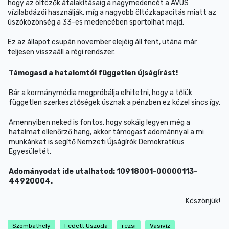
hogy az öltözők átalakításaig a nagymedencét a AVUS
vízilabdázói használják, míg a nagyobb öltözkapacitás miatt az
úszóközönség a 33-es medencében sportolhat majd.
Ez az állapot csupán november elejéig áll fent, utána már
teljesen visszaáll a régi rendszer.
Támogasd a hatalomtól független újságírást!
Bár a kormánymédia megpróbálja elhitetni, hogy a tőlük
független szerkesztőségek úsznak a pénzben ez közel sincs így.
Amennyiben neked is fontos, hogy sokáig legyen még a
hatalmat ellenőrző hang, akkor támogast adománnyal a mi
munkánkat is segítő Nemzeti Újságírók Demokratikus
Egyesületét.
Adományodat ide utalhatod: 10918001-00000113-
44920004.
Köszönjük!
Szombathely
Fedett Uszoda
rezsi
Vasivíz