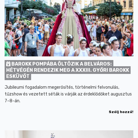
BAROKK POMPÁBA ÖLTÖZIK A BELVÁROS:
HÉTVÉGÉN RENDEZIK MEG A XXXIII. GYŐRI BAROKK
ESKÜVŐT
Jubileumi fogadalom megerősítés, történelmi felvonulás,
tűzshow és vezetett séták is várják az érdeklődőket augusztus
7–8-án.
Szólj hozzá!