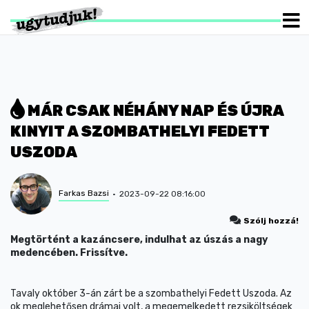
MÁR CSAK NÉHÁNY NAP ÉS ÚJRA
KINYIT A SZOMBATHELYI FEDETT
USZODA
Farkas Bazsi
2023-09-22 08:16:00
Szólj hozzá!
Megtörtént a kazáncsere, indulhat az úszás a nagy
medencében. Frissítve.
Tavaly október 3-án zárt be a szombathelyi Fedett Uszoda. Az
ok meglehetősen drámai volt, a megemelkedett rezsiköltségek