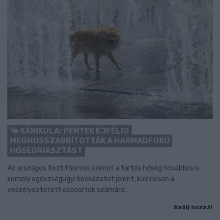
KÁNIKULA: PÉNTEK ÉJFÉLIG
MEGHOSSZABBÍTOTTÁK A HARMADFOKÚ
HŐSÉGRIASZTÁST
Az országos tisztifőorvos szerint a tartós hőség továbbra is
komoly egészségügyi kockázatot jelent, különösen a
veszélyeztetett csoportok számára.
Szólj hozzá!