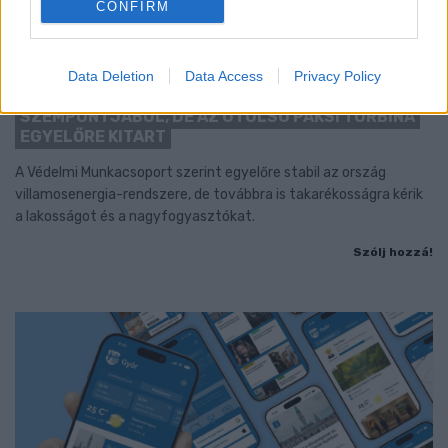
CONFIRM
KÁNIKULA-AKTUÁL: MEGHOSSZABBÍTOTTÁK A
HŐSÉGRIASZTÁST, A KÖVETKEZŐ 48 ÓRA LEHET A
Data Deletion
Data Access
Privacy Policy
LEGKRITIKUSABB AZ ENERGIAELLÁTÁS
SZEMPONTJÁBÓL, DE AZ UTOLSÓ PAKSI TURBINA
EGYELŐRE KITART
A Védelmi Munkacsoport szerint egyelőre stabil az ország
villamosenergia-rendszere, de továbbra is takarékosságra kérik
a lakosságot és a nagyfogyasztókat.
Szólj hozzá!