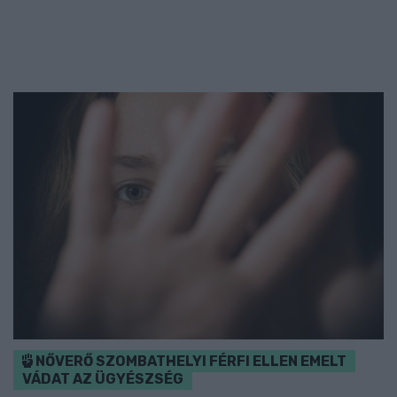
NŐVERŐ SZOMBATHELYI FÉRFI ELLEN EMELT
VÁDAT AZ ÜGYÉSZSÉG