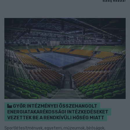
Szólj hozzá!
GYŐR INTÉZMÉNYEI ÖSSZEHANGOLT
ENERGIATAKARÉKOSSÁGI INTÉZKEDÉSEKET
VEZETTEK BE A RENDKÍVÜLI HŐSÉG MIATT
Sportlétesítmények, egyetem, múzeumok, bíróságok,