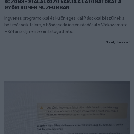
KÖZÖNSÉGTALÁLKOZÓ VÁRJA A LÁTOGATÓKAT A
GYŐRI RÓMER MÚZEUMBAN
Ingyenes programokkal és különleges kiállításokkal készülnek a
hét második felére, a hőségriadó idején ráadásul a Várkazamata
– Kőtár is díjmentesen látogatható.
Szólj hozzá!