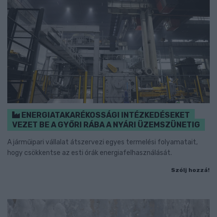
ENERGIATAKARÉKOSSÁGI INTÉZKEDÉSEKET
VEZET BE A GYŐRI RÁBA A NYÁRI ÜZEMSZÜNETIG
A járműipari vállalat átszervezi egyes termelési folyamatait,
hogy csökkentse az esti órák energiafelhasználását.
Szólj hozzá!