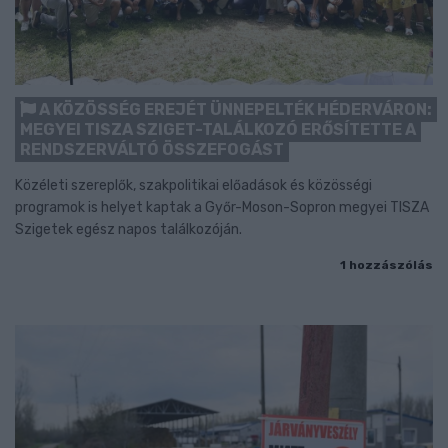
A KÖZÖSSÉG EREJÉT ÜNNEPELTÉK HÉDERVÁRON:
MEGYEI TISZA SZIGET-TALÁLKOZÓ ERŐSÍTETTE A
RENDSZERVÁLTÓ ÖSSZEFOGÁST
Közéleti szereplők, szakpolitikai előadások és közösségi
programok is helyet kaptak a Győr-Moson-Sopron megyei TISZA
Szigetek egész napos találkozóján.
1 hozzászólás