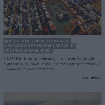
KEDDEN MEGVÁLASZTHATJA AZ
ORSZÁGGYŰLÉS MAGYARORSZÁG ÚJ
KÖZTÁRSASÁGI ELNÖKÉT
A TISZA Párt frakciója kezdeményezte az államfőválasztás
augusztus 11-re való kitűzését - a kormánypárti jelölt személye
ugyanakkor egyelőre nem ismert.
Szólj hozzá!