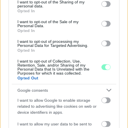
not limited to your visit or usage behaviour. You may click to
I want to opt-out of the Sharing of my
TERVEIT
personal data.
grant or deny consent to Google and its third-party tags to
Opted In
use your data for below specified purposes in below Google
Augusztus 6-án a beruházás ütemezéséről és az új kerékpárút
consent section.
I want to opt-out of the Sale of my
építéséről is tájékoztatják az érdeklődőket.
Personal Data.
Opted In
Szólj hozzá!
I want to opt-out of processing my
Personal Data for Targeted Advertising.
Opted In
I want to opt-out of Collection, Use,
Retention, Sale, and/or Sharing of my
Personal Data that Is Unrelated with the
Purposes for which it was collected.
Opted Out
Google consents
I want to allow Google to enable storage
related to advertising like cookies on web or
device identifiers in apps.
I want to allow my user data to be sent to