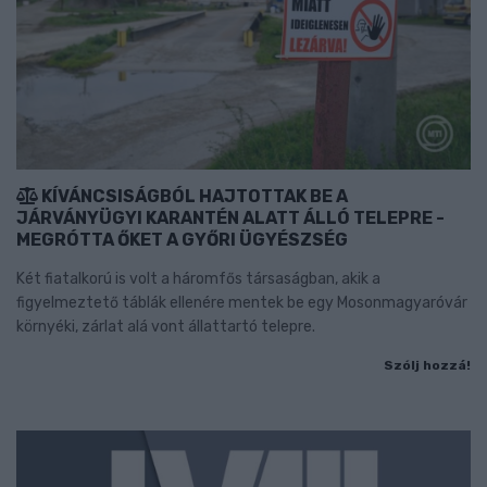
KÍVÁNCSISÁGBÓL HAJTOTTAK BE A
JÁRVÁNYÜGYI KARANTÉN ALATT ÁLLÓ TELEPRE -
MEGRÓTTA ŐKET A GYŐRI ÜGYÉSZSÉG
Két fiatalkorú is volt a háromfős társaságban, akik a
figyelmeztető táblák ellenére mentek be egy Mosonmagyaróvár
környéki, zárlat alá vont állattartó telepre.
Szólj hozzá!