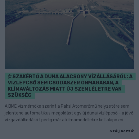
SZAKÉRTŐ A DUNA ALACSONY VÍZÁLLÁSÁRÓL: A
VÍZLÉPCSŐ SEM CSODASZER ÖNMAGÁBAN, A
KLÍMAVÁLTOZÁS MIATT ÚJ SZEMLÉLETRE VAN
SZÜKSÉG
A BME vízmérnöke szerint a Paksi Atomerőmű helyzetére sem
jelentene automatikus megoldást egy új dunai vízlépcső - a jövő
vízgazdálkodását pedig már a klímamodellekre kell alapozni.
Szólj hozzá!