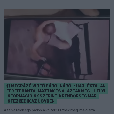
MEGRÁZÓ VIDEÓ BÁBOLNÁRÓL: HAJLÉKTALAN
FÉRFIT BÁNTALMAZTAK ÉS ALÁZTAK MEG - HELYI
INFORMÁCIÓINK SZERINT A RENDŐRSÉG MÁR
INTÉZKEDIK AZ ÜGYBEN
A felvételen egy padon alvó férfit ütnek meg, majd arra