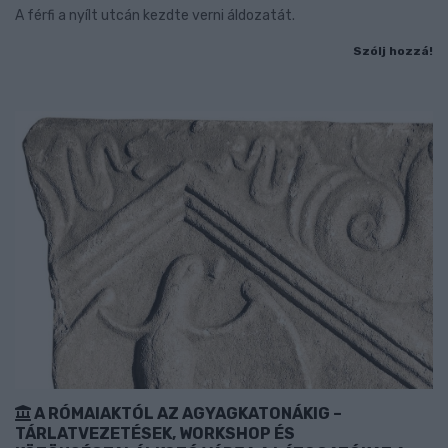
A férfi a nyílt utcán kezdte verni áldozatát.
Szólj hozzá!
A RÓMAIAKTÓL AZ AGYAGKATONÁKIG –
TÁRLATVEZETÉSEK, WORKSHOP ÉS