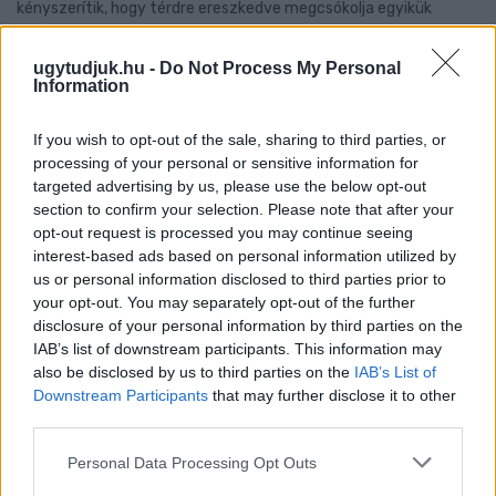
kényszerítik, hogy térdre ereszkedve megcsókolja egyikük
bakancsát.
ugytudjuk.hu -
Do Not Process My Personal
Szólj hozzá!
Information
If you wish to opt-out of the sale, sharing to third parties, or
processing of your personal or sensitive information for
targeted advertising by us, please use the below opt-out
section to confirm your selection. Please note that after your
opt-out request is processed you may continue seeing
interest-based ads based on personal information utilized by
us or personal information disclosed to third parties prior to
your opt-out. You may separately opt-out of the further
disclosure of your personal information by third parties on the
IAB’s list of downstream participants. This information may
also be disclosed by us to third parties on the
IAB’s List of
Downstream Participants
that may further disclose it to other
third parties.
Please note that this website/app uses one or more Google
Personal Data Processing Opt Outs
LAKOSSÁGI FÓRUMON MUTATJÁK BE A
services and may gather and store information including but
GYŐRSZENTIVÁNI KÖR TÉR FELÚJÍTÁSÁNAK