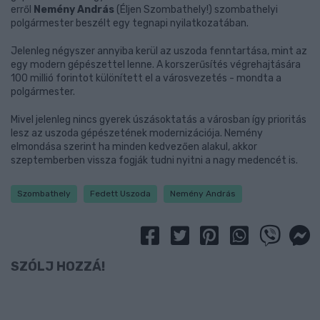
erről
Nemény András
(Éljen Szombathely!) szombathelyi
polgármester beszélt egy tegnapi nyilatkozatában.
Jelenleg négyszer annyiba kerül az uszoda fenntartása, mint az
egy modern gépészettel lenne. A korszerűsítés végrehajtására
100 millió forintot különített el a városvezetés - mondta a
polgármester.
Mivel jelenleg nincs gyerek úszásoktatás a városban így prioritás
lesz az uszoda gépészetének modernizációja. Nemény
elmondása szerint ha minden kedvezően alakul, akkor
szeptemberben vissza fogják tudni nyitni a nagy medencét is.
Szombathely
Fedett Uszoda
Nemény András
SZÓLJ HOZZÁ!