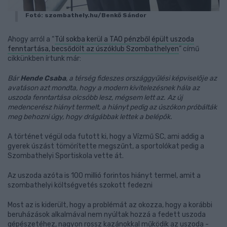
Fotó: szombathely.hu/Benkő Sándor
Ahogy arról a “
Túl sokba kerül a TAO pénzből épült uszoda
fenntartása, becsődölt az úszóklub Szombathelyen
” című
cikkünkben írtunk már:
Bár
Hende Csaba
, a térség fideszes országgyűlési képviselője az
avatáson azt mondta, hogy a modern kivitelezésnek hála az
uszoda fenntartása olcsóbb lesz, mégsem lett az. Az új
medencerész hiányt termelt, a hiányt pedig az úszókon próbálták
meg behozni úgy, hogy drágábbak lettek a belépők.
A történet végül oda futott ki, hogy a Vízmű SC, ami addig a
gyerek úszást tömörítette megszűnt, a sportolókat pedig a
Szombathelyi Sportiskola vette át.
Az uszoda azóta is 100 millió forintos hiányt termel, amit a
szombathelyi költségvetés szokott fedezni
Most az is kiderült, hogy a problémát az okozza, hogy a korábbi
beruházások alkalmával nem nyúltak hozzá a fedett uszoda
gépészetéhez, nagyon rossz kazánokkal működik az uszoda -