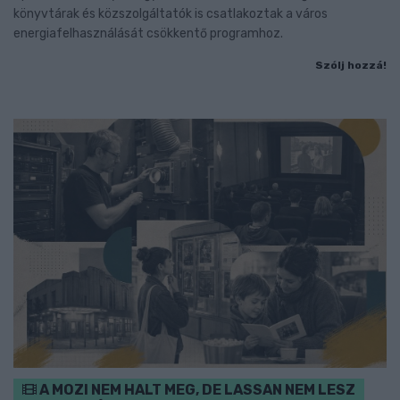
könyvtárak és közszolgáltatók is csatlakoztak a város
energiafelhasználását csökkentő programhoz.
Szólj hozzá!
A MOZI NEM HALT MEG, DE LASSAN NEM LESZ