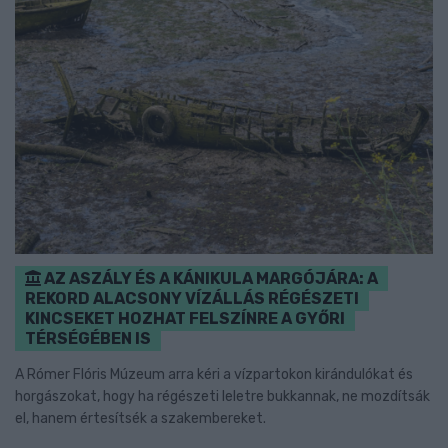
AZ ASZÁLY ÉS A KÁNIKULA MARGÓJÁRA: A
REKORD ALACSONY VÍZÁLLÁS RÉGÉSZETI
KINCSEKET HOZHAT FELSZÍNRE A GYŐRI
TÉRSÉGÉBEN IS
A Rómer Flóris Múzeum arra kéri a vízpartokon kirándulókat és
horgászokat, hogy ha régészeti leletre bukkannak, ne mozdítsák
el, hanem értesítsék a szakembereket.