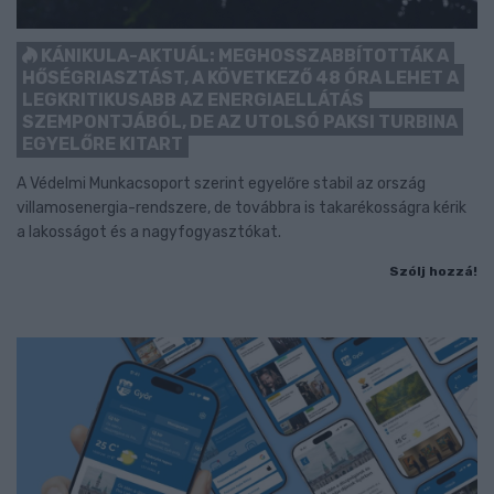
KÁNIKULA-AKTUÁL: MEGHOSSZABBÍTOTTÁK A
HŐSÉGRIASZTÁST, A KÖVETKEZŐ 48 ÓRA LEHET A
LEGKRITIKUSABB AZ ENERGIAELLÁTÁS
SZEMPONTJÁBÓL, DE AZ UTOLSÓ PAKSI TURBINA
EGYELŐRE KITART
A Védelmi Munkacsoport szerint egyelőre stabil az ország
villamosenergia-rendszere, de továbbra is takarékosságra kérik
a lakosságot és a nagyfogyasztókat.
Szólj hozzá!