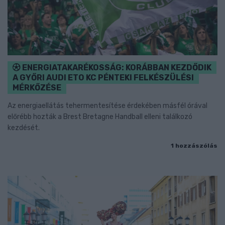
ENERGIATAKARÉKOSSÁG: KORÁBBAN KEZDŐDIK
A GYŐRI AUDI ETO KC PÉNTEKI FELKÉSZÜLÉSI
MÉRKŐZÉSE
Az energiaellátás tehermentesítése érdekében másfél órával
előrébb hozták a Brest Bretagne Handball elleni találkozó
kezdését.
1 hozzászólás