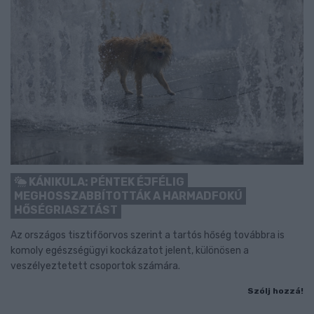
KÁNIKULA: PÉNTEK ÉJFÉLIG
MEGHOSSZABBÍTOTTÁK A HARMADFOKÚ
HŐSÉGRIASZTÁST
Az országos tisztifőorvos szerint a tartós hőség továbbra is
komoly egészségügyi kockázatot jelent, különösen a
veszélyeztetett csoportok számára.
Szólj hozzá!