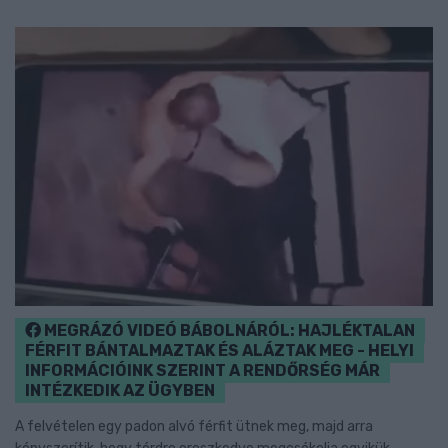
MEGRÁZÓ VIDEÓ BÁBOLNÁRÓL: HAJLÉKTALAN
FÉRFIT BÁNTALMAZTAK ÉS ALÁZTAK MEG - HELYI
INFORMÁCIÓINK SZERINT A RENDŐRSÉG MÁR
INTÉZKEDIK AZ ÜGYBEN
A felvételen egy padon alvó férfit ütnek meg, majd arra