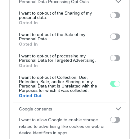
Please note that this website/app uses one or more Google
Personal Data Processing Opt Outs
PROGRAMOKKAL ÜNNEPLIK A FELÚJÍTÁST
services and may gather and store information including but
not limited to your visit or usage behaviour. You may click to
I want to opt-out of the Sharing of my
Ügyességi versenyek, KRESZ-kvíz, ingyenes kerékpár- és e-
personal data.
grant or deny consent to Google and its third-party tags to
rollerjelölés is várja a családokat augusztus 8-án.
Opted In
use your data for below specified purposes in below Google
consent section.
Szólj hozzá!
I want to opt-out of the Sale of my
Personal Data.
Opted In
I want to opt-out of processing my
Personal Data for Targeted Advertising.
Opted In
I want to opt-out of Collection, Use,
Retention, Sale, and/or Sharing of my
Personal Data that Is Unrelated with the
Purposes for which it was collected.
Opted Out
Google consents
I want to allow Google to enable storage
related to advertising like cookies on web or
device identifiers in apps.