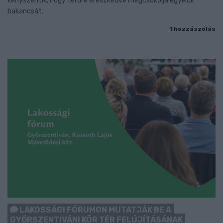
kényszerítik, hogy térdre ereszkedve megcsókolja egyikük
bakancsát.
1 hozzászólás
LAKOSSÁGI FÓRUMON MUTATJÁK BE A
GYŐRSZENTIVÁNI KÖR TÉR FELÚJÍTÁSÁNAK