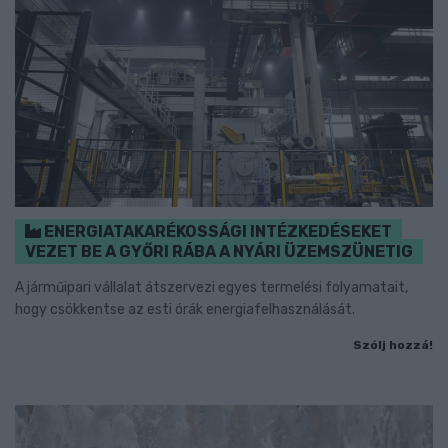
ENERGIATAKARÉKOSSÁGI INTÉZKEDÉSEKET
VEZET BE A GYŐRI RÁBA A NYÁRI ÜZEMSZÜNETIG
A járműipari vállalat átszervezi egyes termelési folyamatait,
hogy csökkentse az esti órák energiafelhasználását.
Szólj hozzá!