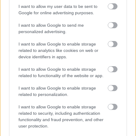
I want to allow my user data to be sent to
NŐVERŐ SZOMBATHELYI FÉRFI ELLEN EMELT
VÁDAT AZ ÜGYÉSZSÉG
Google for online advertising purposes.
A férfi a nyílt utcán kezdte verni áldozatát.
I want to allow Google to send me
personalized advertising.
Szólj hozzá!
I want to allow Google to enable storage
related to analytics like cookies on web or
device identifiers in apps.
I want to allow Google to enable storage
related to functionality of the website or app.
I want to allow Google to enable storage
related to personalization.
I want to allow Google to enable storage
related to security, including authentication
functionality and fraud prevention, and other
user protection.