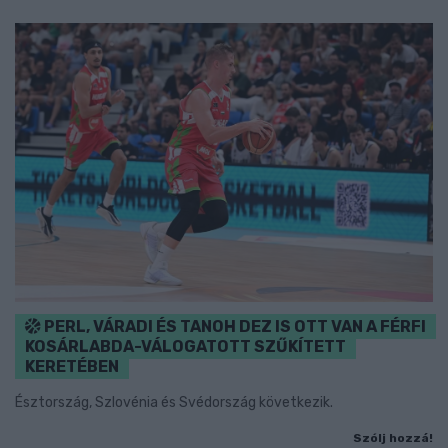
PERL, VÁRADI ÉS TANOH DEZ IS OTT VAN A FÉRFI
KOSÁRLABDA-VÁLOGATOTT SZŰKÍTETT
KERETÉBEN
Észtország, Szlovénia és Svédország következik.
Szólj hozzá!