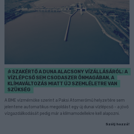
SZAKÉRTŐ A DUNA ALACSONY VÍZÁLLÁSÁRÓL: A
VÍZLÉPCSŐ SEM CSODASZER ÖNMAGÁBAN, A
KLÍMAVÁLTOZÁS MIATT ÚJ SZEMLÉLETRE VAN
SZÜKSÉG
A BME vízmérnöke szerint a Paksi Atomerőmű helyzetére sem
jelentene automatikus megoldást egy új dunai vízlépcső - a jövő
vízgazdálkodását pedig már a klímamodellekre kell alapozni.
Szólj hozzá!