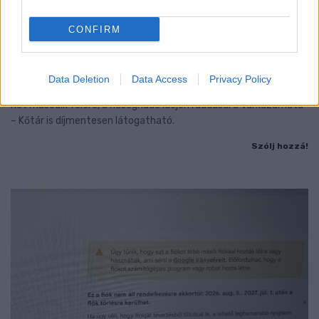
A RÓMAIAKTÓL AZ AGYAGKATONÁKIG –
CONFIRM
TÁRLATVEZETÉSEK, WORKSHOP ÉS
KÖZÖNSÉGTALÁLKOZÓ VÁRJA A LÁTOGATÓKAT A
GYŐRI RÓMER MÚZEUMBAN
Data Deletion
Data Access
Privacy Policy
Ingyenes programokkal és különleges kiállításokkal készülnek a
hét második felére, a hőségriadó idején ráadásul a Várkazamata
– Kőtár is díjmentesen látogatható.
Szólj hozzá!