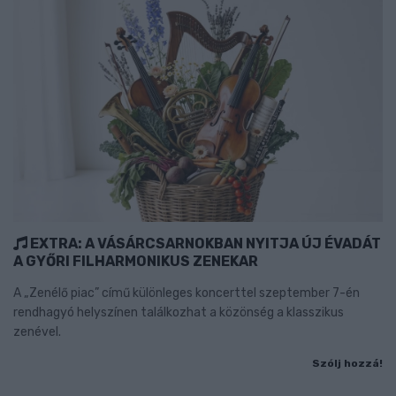
EXTRA: A VÁSÁRCSARNOKBAN NYITJA ÚJ ÉVADÁT
A GYŐRI FILHARMONIKUS ZENEKAR
A „Zenélő piac” című különleges koncerttel szeptember 7-én
rendhagyó helyszínen találkozhat a közönség a klasszikus
zenével.
Szólj hozzá!