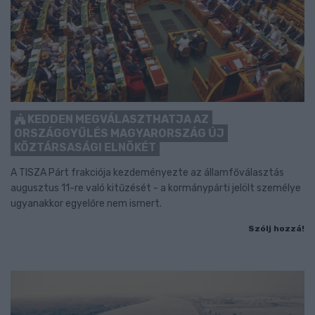
KEDDEN MEGVÁLASZTHATJA AZ
ORSZÁGGYŰLÉS MAGYARORSZÁG ÚJ
KÖZTÁRSASÁGI ELNÖKÉT
A TISZA Párt frakciója kezdeményezte az államfőválasztás
augusztus 11-re való kitűzését - a kormánypárti jelölt személye
ugyanakkor egyelőre nem ismert.
Szólj hozzá!