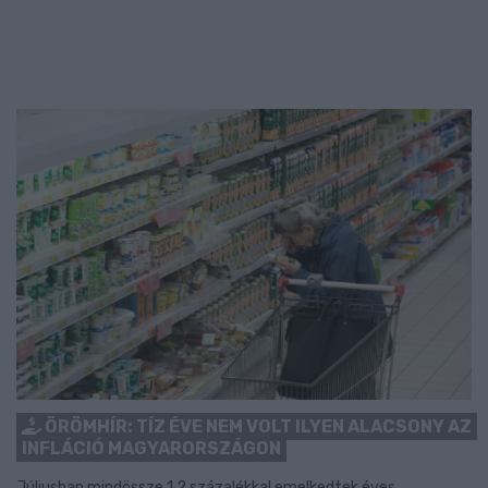
ÖRÖMHÍR: TÍZ ÉVE NEM VOLT ILYEN ALACSONY AZ
INFLÁCIÓ MAGYARORSZÁGON
Júliusban mindössze 1,2 százalékkal emelkedtek éves