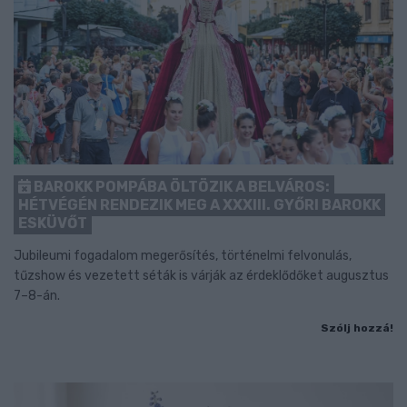
BAROKK POMPÁBA ÖLTÖZIK A BELVÁROS:
HÉTVÉGÉN RENDEZIK MEG A XXXIII. GYŐRI BAROKK
ESKÜVŐT
Jubileumi fogadalom megerősítés, történelmi felvonulás,
tűzshow és vezetett séták is várják az érdeklődőket augusztus
7–8-án.
Szólj hozzá!