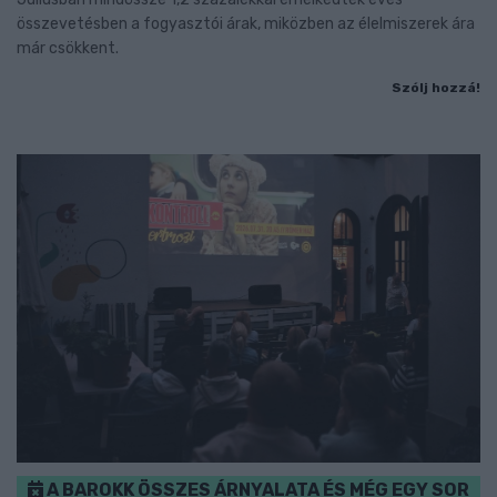
összevetésben a fogyasztói árak, miközben az élelmiszerek ára
már csökkent.
Szólj hozzá!
A BAROKK ÖSSZES ÁRNYALATA ÉS MÉG EGY SOR