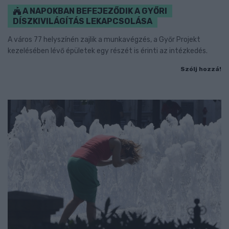
A NAPOKBAN BEFEJEZŐDIK A GYŐRI
DÍSZKIVILÁGÍTÁS LEKAPCSOLÁSA
A város 77 helyszínén zajlik a munkavégzés, a Győr Projekt
kezelésében lévő épületek egy részét is érinti az intézkedés.
Szólj hozzá!