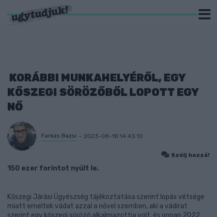
KORÁBBI MUNKAHELYÉRŐL, EGY
KŐSZEGI SÖRÖZŐBŐL LOPOTT EGY
NŐ
Farkas Bazsi
2023-08-18 14:43:10
Szólj hozzá!
150 ezer forintot nyúlt le.
Kőszegi Járási Ügyészség tájékoztatása szerint lopás vétsége
miatt emeltek vádat azzal a nővel szemben, aki a vádirat
szerint egy kőszegi söröző alkalmazottja volt, és onnan 2022