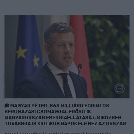
MAGYAR PÉTER: 868 MILLIÁRD FORINTOS
BERUHÁZÁSI CSOMAGGAL ERŐSÍTIK
MAGYARORSZÁG ENERGIAELLÁTÁSÁT, MIKÖZBEN
TOVÁBBRA IS KRITIKUS NAPOK ELÉ NÉZ AZ ORSZÁG