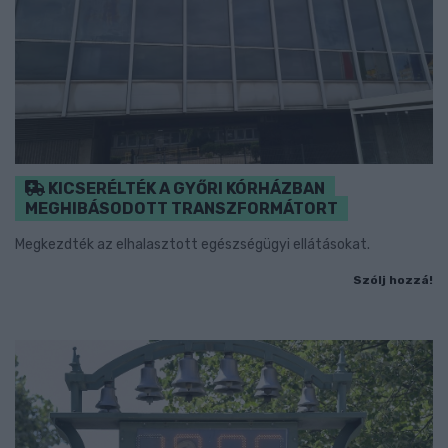
KICSERÉLTÉK A GYŐRI KÓRHÁZBAN
MEGHIBÁSODOTT TRANSZFORMÁTORT
Megkezdték az elhalasztott egészségügyi ellátásokat.
Szólj hozzá!