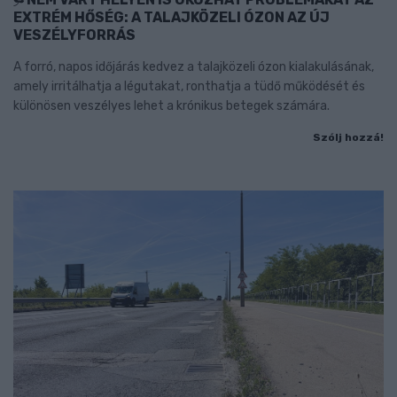
EXTRÉM HŐSÉG: A TALAJKÖZELI ÓZON AZ ÚJ
VESZÉLYFORRÁS
A forró, napos időjárás kedvez a talajközeli ózon kialakulásának,
amely irritálhatja a légutakat, ronthatja a tüdő működését és
különösen veszélyes lehet a krónikus betegek számára.
Szólj hozzá!