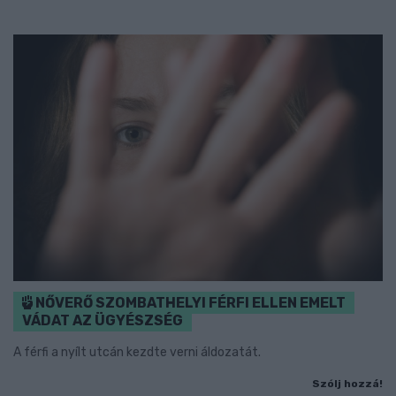
NŐVERŐ SZOMBATHELYI FÉRFI ELLEN EMELT
VÁDAT AZ ÜGYÉSZSÉG
A férfi a nyílt utcán kezdte verni áldozatát.
Szólj hozzá!