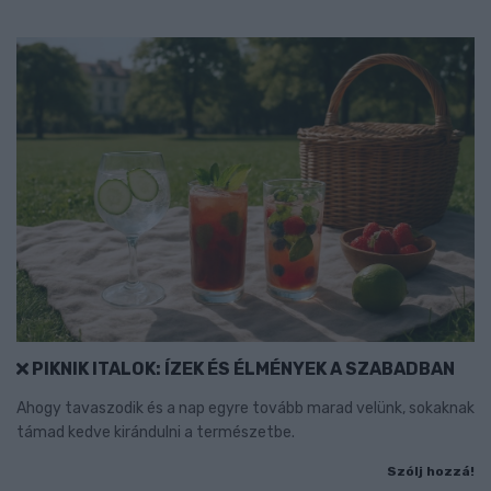
PIKNIK ITALOK: ÍZEK ÉS ÉLMÉNYEK A SZABADBAN
Ahogy tavaszodik és a nap egyre tovább marad velünk, sokaknak
támad kedve kirándulni a természetbe.
Szólj hozzá!