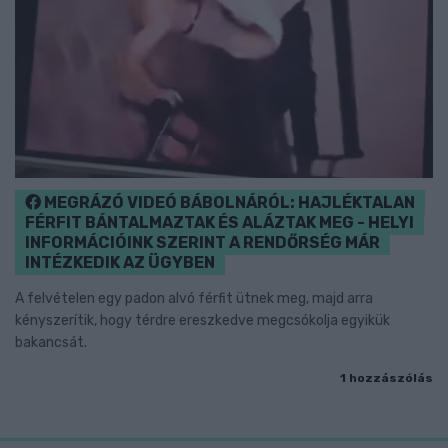
MEGRÁZÓ VIDEÓ BÁBOLNÁRÓL: HAJLÉKTALAN
FÉRFIT BÁNTALMAZTAK ÉS ALÁZTAK MEG - HELYI
INFORMÁCIÓINK SZERINT A RENDŐRSÉG MÁR
INTÉZKEDIK AZ ÜGYBEN
A felvételen egy padon alvó férfit ütnek meg, majd arra
kényszerítik, hogy térdre ereszkedve megcsókolja egyikük
bakancsát.
1 hozzászólás