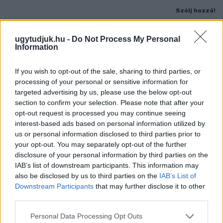
Szólj hozzá!
ugytudjuk.hu -
Do Not Process My Personal
Information
If you wish to opt-out of the sale, sharing to third parties, or
processing of your personal or sensitive information for
targeted advertising by us, please use the below opt-out
section to confirm your selection. Please note that after your
opt-out request is processed you may continue seeing
interest-based ads based on personal information utilized by
us or personal information disclosed to third parties prior to
your opt-out. You may separately opt-out of the further
disclosure of your personal information by third parties on the
IAB’s list of downstream participants. This information may
also be disclosed by us to third parties on the
IAB’s List of
Downstream Participants
that may further disclose it to other
A BAROKK ÖSSZES ÁRNYALATA ÉS MÉG EGY SOR
third parties.
KIVÁLÓ PROGRAM VÁR MINDENKIT EZEN A HÉTVÉGÉN
GYŐRBEN
Please note that this website/app uses one or more Google
Personal Data Processing Opt Outs