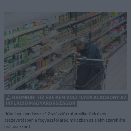
ÖRÖMHÍR: TÍZ ÉVE NEM VOLT ILYEN ALACSONY AZ
INFLÁCIÓ MAGYARORSZÁGON
Júliusban mindössze 1,2 százalékkal emelkedtek éves
összevetésben a fogyasztói árak, miközben az élelmiszerek ára
már csökkent.