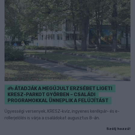
ÁTADJÁK A MEGÚJULT ERZSÉBET LIGETI
KRESZ-PARKOT GYŐRBEN – CSALÁDI
PROGRAMOKKAL ÜNNEPLIK A FELÚJÍTÁST
Ügyességi versenyek, KRESZ-kvíz, ingyenes kerékpár- és e-
rollerjelölés is várja a családokat augusztus 8-án.
Szólj hozzá!