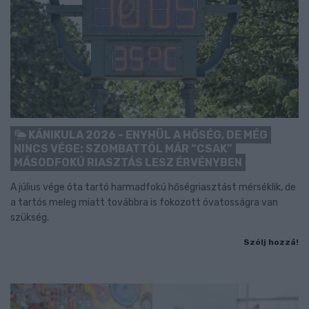
KÁNIKULA 2026 - ENYHÜL A HŐSÉG, DE MÉG
NINCS VÉGE: SZOMBATTÓL MÁR “CSAK”
MÁSODFOKÚ RIASZTÁS LESZ ÉRVÉNYBEN
A július vége óta tartó harmadfokú hőségriasztást mérséklik, de
a tartós meleg miatt továbbra is fokozott óvatosságra van
szükség.
Szólj hozzá!