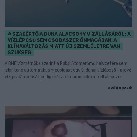
SZAKÉRTŐ A DUNA ALACSONY VÍZÁLLÁSÁRÓL: A
VÍZLÉPCSŐ SEM CSODASZER ÖNMAGÁBAN, A
KLÍMAVÁLTOZÁS MIATT ÚJ SZEMLÉLETRE VAN
SZÜKSÉG
A BME vízmérnöke szerint a Paksi Atomerőmű helyzetére sem
jelentene automatikus megoldást egy új dunai vízlépcső - a jövő
vízgazdálkodását pedig már a klímamodellekre kell alapozni.
Szólj hozzá!