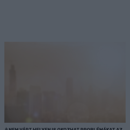
NEM VÁRT HELYEN IS OKOZHAT PROBLÉMÁKAT AZ