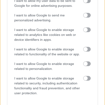
I want to allow my user data to be sent to
ENERGIATAKARÉKOSSÁG: KORÁBBAN KEZDŐDIK
Google for online advertising purposes.
A GYŐRI AUDI ETO KC PÉNTEKI FELKÉSZÜLÉSI
MÉRKŐZÉSE
I want to allow Google to send me
Az energiaellátás tehermentesítése érdekében másfél órával
personalized advertising.
előrébb hozták a Brest Bretagne Handball elleni találkozó
kezdését.
I want to allow Google to enable storage
related to analytics like cookies on web or
1 hozzászólás
device identifiers in apps.
I want to allow Google to enable storage
related to functionality of the website or app.
I want to allow Google to enable storage
related to personalization.
I want to allow Google to enable storage
related to security, including authentication
functionality and fraud prevention, and other
user protection.