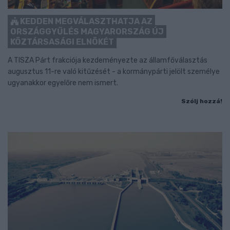
KEDDEN MEGVÁLASZTHATJA AZ
ORSZÁGGYŰLÉS MAGYARORSZÁG ÚJ
KÖZTÁRSASÁGI ELNÖKÉT
A TISZA Párt frakciója kezdeményezte az államfőválasztás
augusztus 11-re való kitűzését - a kormánypárti jelölt személye
ugyanakkor egyelőre nem ismert.
Szólj hozzá!