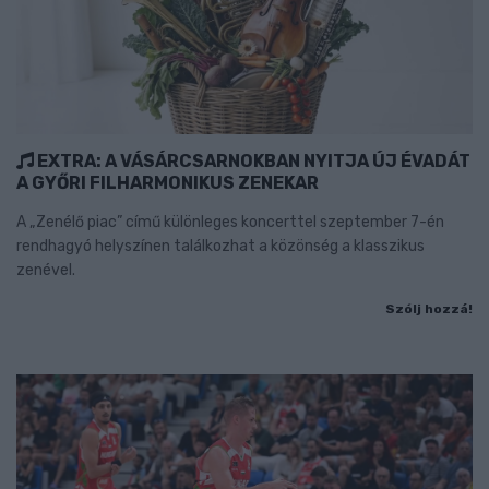
EXTRA: A VÁSÁRCSARNOKBAN NYITJA ÚJ ÉVADÁT
A GYŐRI FILHARMONIKUS ZENEKAR
A „Zenélő piac” című különleges koncerttel szeptember 7-én
rendhagyó helyszínen találkozhat a közönség a klasszikus
zenével.
Szólj hozzá!