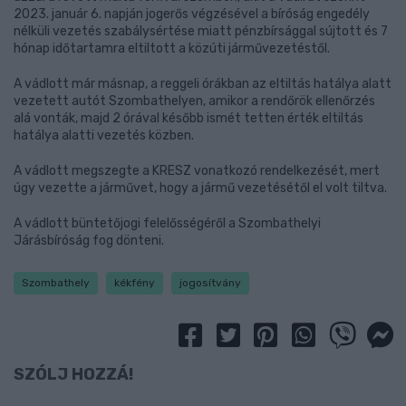
2023. január 6. napján jogerős végzésével a bíróság engedély
nélküli vezetés szabálysértése miatt pénzbírsággal sújtott és 7
hónap időtartamra eltiltott a közúti járművezetéstől.
A vádlott már másnap, a reggeli órákban az eltiltás hatálya alatt
vezetett autót Szombathelyen, amikor a rendőrök ellenőrzés
alá vonták, majd 2 órával később ismét tetten érték eltiltás
hatálya alatti vezetés közben.
A vádlott megszegte a KRESZ vonatkozó rendelkezését, mert
úgy vezette a járművet, hogy a jármű vezetésétől el volt tiltva.
A vádlott büntetőjogi felelősségéről a Szombathelyi
Járásbíróság fog dönteni.
Szombathely
kékfény
jogosítvány
SZÓLJ HOZZÁ!