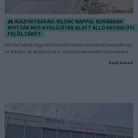
IGAZI RITKASÁG: KILENC NAPPAL KORÁBBAN
NYITJÁK MEG A FELÚJÍTÁS ALATT ÁLLÓ HECSEI ÚTI
FELÜLJÁRÓT
Hétfőn hajnali négy órától ismét minden közlekedő használhatja
az átkelőt, az autóbuszok is visszatérnek eredeti útvonalukra.
Szólj hozzá!