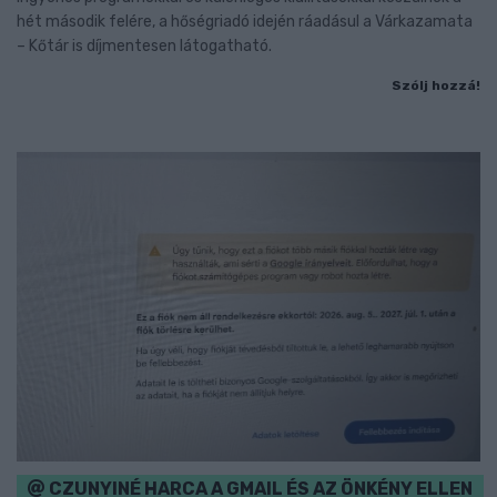
hét második felére, a hőségriadó idején ráadásul a Várkazamata
– Kőtár is díjmentesen látogatható.
Szólj hozzá!
CZUNYINÉ HARCA A GMAIL ÉS AZ ÖNKÉNY ELLEN