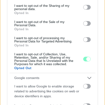
services and may gather and store information including but
Középpontban a hagyományőrzés, de lesz Pogány Induló és
not limited to your visit or usage behaviour. You may click to
I want to opt-out of the Sharing of my
Majka koncert, jóga szeánsz, “borhajózás” és egy csomó minden
personal data.
grant or deny consent to Google and its third-party tags to
Opted In
más.
use your data for below specified purposes in below Google
consent section.
Szólj hozzá!
I want to opt-out of the Sale of my
Personal Data.
Opted In
I want to opt-out of processing my
Personal Data for Targeted Advertising.
Opted In
I want to opt-out of Collection, Use,
Retention, Sale, and/or Sharing of my
Personal Data that Is Unrelated with the
Purposes for which it was collected.
Opted Out
Google consents
I want to allow Google to enable storage
related to advertising like cookies on web or
device identifiers in apps.