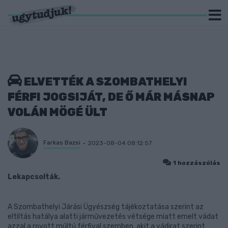
ELVETTÉK A SZOMBATHELYI
FÉRFI JOGSIJÁT, DE Ő MÁR MÁSNAP
VOLÁN MÖGÉ ÜLT
Farkas Bazsi
2023-08-04 08:12:57
1 hozzászólás
Lekapcsolták.
A Szombathelyi Járási Ügyészség tájékoztatása szerint az
eltiltás hatálya alatti járművezetés vétsége miatt emelt vádat
azzal a rovott múltú férfival szemben, akit a vádirat szerint