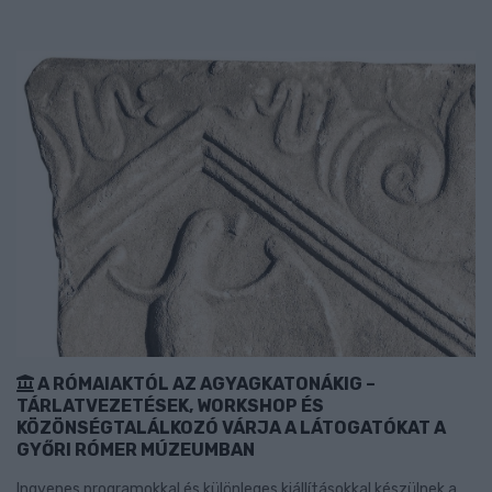
A RÓMAIAKTÓL AZ AGYAGKATONÁKIG –
TÁRLATVEZETÉSEK, WORKSHOP ÉS
KÖZÖNSÉGTALÁLKOZÓ VÁRJA A LÁTOGATÓKAT A
GYŐRI RÓMER MÚZEUMBAN
Ingyenes programokkal és különleges kiállításokkal készülnek a