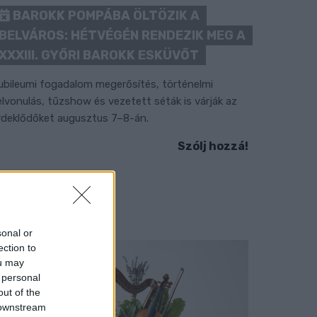
BAROKK POMPÁBA ÖLTÖZIK A
BELVÁROS: HÉTVÉGÉN RENDEZIK MEG A
XXXIII. GYŐRI BAROKK ESKÜVŐT
ubileumi fogadalom megerősítés, történelmi
elvonulás, tűzshow és vezetett séták is várják az
rdeklődőket augusztus 7–8-án.
Szólj hozzá!
sonal or
ection to
ou may
 personal
out of the
 downstream