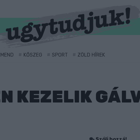
RMEND
KŐSZEG
SPORT
ZÖLD HÍREK
N KEZELIK GÁL
Szólj hozzá!