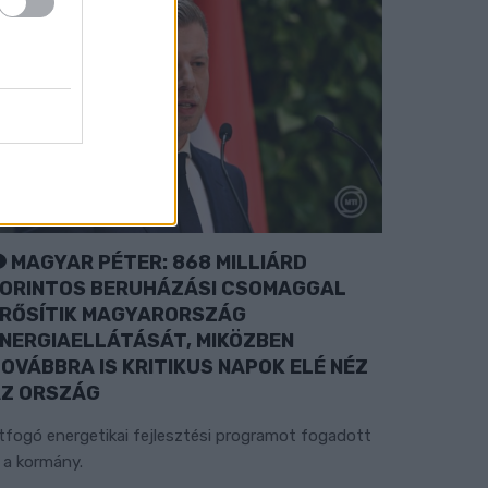
MAGYAR PÉTER: 868 MILLIÁRD
ORINTOS BERUHÁZÁSI CSOMAGGAL
RŐSÍTIK MAGYARORSZÁG
NERGIAELLÁTÁSÁT, MIKÖZBEN
OVÁBBRA IS KRITIKUS NAPOK ELÉ NÉZ
Z ORSZÁG
tfogó energetikai fejlesztési programot fogadott
l a kormány.