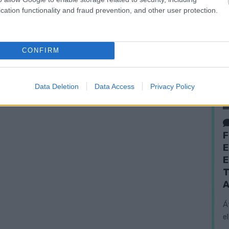
cation functionality and fraud prevention, and other user protection.
CONFIRM
Data Deletion
Data Access
Privacy Policy
F
E
E
T
A
Á
e