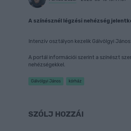
A színésznél légzési nehézség jelentk
Intenzív osztályon kezelik Gálvölgyi János
A portál információi szerint a színészt sze
nehézségekkel.
Gálvölgyi János
kórház
SZÓLJ HOZZÁ!