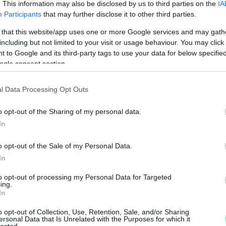
. This information may also be disclosed by us to third parties on the
IA
Participants
that may further disclose it to other third parties.
 that this website/app uses one or more Google services and may gath
including but not limited to your visit or usage behaviour. You may click 
 to Google and its third-party tags to use your data for below specifi
ogle consent section.
l Data Processing Opt Outs
N
F
o opt-out of the Sharing of my personal data.
In
A
s
o opt-out of the Sale of my Personal Data.
a
In
to opt-out of processing my Personal Data for Targeted
ing.
In
o opt-out of Collection, Use, Retention, Sale, and/or Sharing
ersonal Data that Is Unrelated with the Purposes for which it
lected.