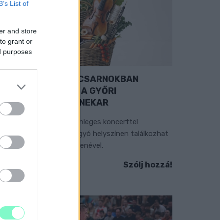
B’s List of
er and store
to grant or
ed purposes
EXTRA: A VÁSÁRCSARNOKBAN
YITJA ÚJ ÉVADÁT A GYŐRI
ILHARMONIKUS ZENEKAR
 „Zenélő piac” című különleges koncerttel
zeptember 7-én rendhagyó helyszínen találkozhat
 közönség a klasszikus zenével.
Szólj hozzá!