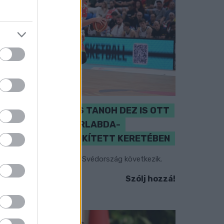
PERL, VÁRADI ÉS TANOH DEZ IS OTT
VAN A FÉRFI KOSÁRLABDA-
VÁLOGATOTT SZŰKÍTETT KERETÉBEN
sztország, Szlovénia és Svédország következik.
Szólj hozzá!