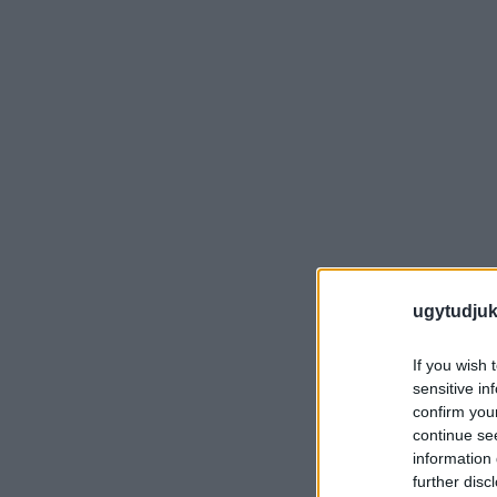
ugytudjuk
If you wish 
sensitive in
confirm you
continue se
information 
further disc