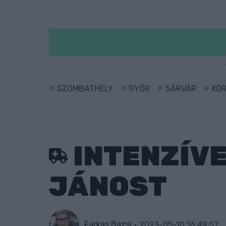
SZOMBATHELY
GYŐR
SÁRVÁR
KÖ
INTENZÍVE
JÁNOST
Farkas Bazsi
2023-05-10 16:49:57