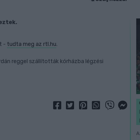
eztek.
t -
tudta meg az rtl.hu
.
rdán reggel szállították kórházba légzési
A