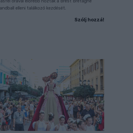
ásfél órával előrébb hozták a Brest Bretagne
andball elleni találkozó kezdését.
Szólj hozzá!