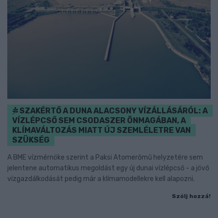
SZAKÉRTŐ A DUNA ALACSONY VÍZÁLLÁSÁRÓL: A
VÍZLÉPCSŐ SEM CSODASZER ÖNMAGÁBAN, A
KLÍMAVÁLTOZÁS MIATT ÚJ SZEMLÉLETRE VAN
SZÜKSÉG
A BME vízmérnöke szerint a Paksi Atomerőmű helyzetére sem
jelentene automatikus megoldást egy új dunai vízlépcső - a jövő
vízgazdálkodását pedig már a klímamodellekre kell alapozni.
Szólj hozzá!