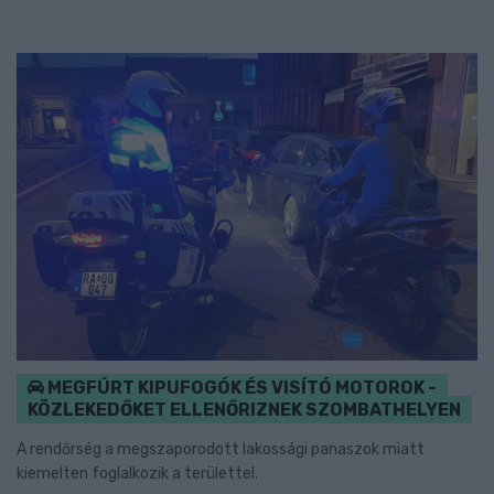
MEGFÚRT KIPUFOGÓK ÉS VISÍTÓ MOTOROK -
KÖZLEKEDŐKET ELLENŐRIZNEK SZOMBATHELYEN
A rendőrség a megszaporodott lakossági panaszok miatt
kiemelten foglalkozik a területtel.