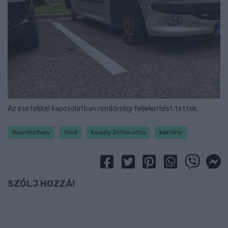
Az esetekkel kapcsolatban rendőrségi feljelentést tettek.
Szombathely
Olad
Kodály Zoltán utca
kékfény
SZÓLJ HOZZÁ!