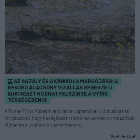
AZ ASZÁLY ÉS A KÁNIKULA MARGÓJÁRA: A
REKORD ALACSONY VÍZÁLLÁS RÉGÉSZETI
KINCSEKET HOZHAT FELSZÍNRE A GYŐRI
TÉRSÉGÉBEN IS
A Rómer Flóris Múzeum arra kéri a vízpartokon kirándulókat és
horgászokat, hogy ha régészeti leletre bukkannak, ne mozdítsák
el, hanem értesítsék a szakembereket.
Szólj hozzá!