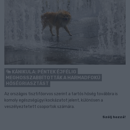
KÁNIKULA: PÉNTEK ÉJFÉLIG
MEGHOSSZABBÍTOTTÁK A HARMADFOKÚ
HŐSÉGRIASZTÁST
Az országos tisztifőorvos szerint a tartós hőség továbbra is
komoly egészségügyi kockázatot jelent, különösen a
veszélyeztetett csoportok számára.
Szólj hozzá!