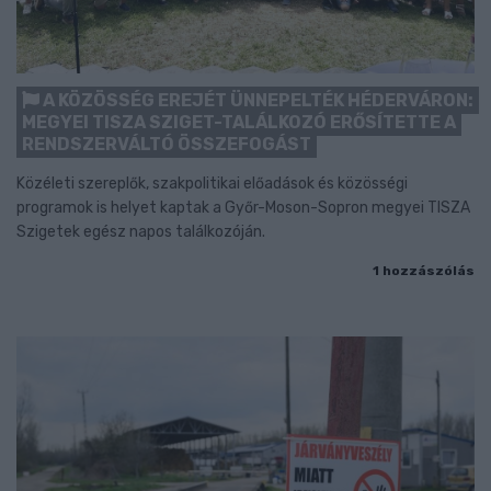
A KÖZÖSSÉG EREJÉT ÜNNEPELTÉK HÉDERVÁRON:
MEGYEI TISZA SZIGET-TALÁLKOZÓ ERŐSÍTETTE A
RENDSZERVÁLTÓ ÖSSZEFOGÁST
Közéleti szereplők, szakpolitikai előadások és közösségi
programok is helyet kaptak a Győr-Moson-Sopron megyei TISZA
Szigetek egész napos találkozóján.
1 hozzászólás