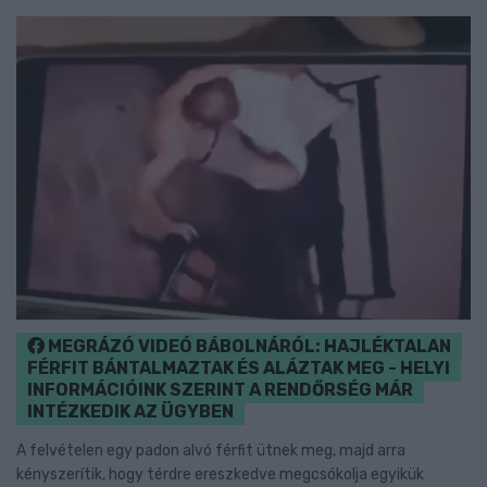
MEGRÁZÓ VIDEÓ BÁBOLNÁRÓL: HAJLÉKTALAN
FÉRFIT BÁNTALMAZTAK ÉS ALÁZTAK MEG - HELYI
INFORMÁCIÓINK SZERINT A RENDŐRSÉG MÁR
INTÉZKEDIK AZ ÜGYBEN
A felvételen egy padon alvó férfit ütnek meg, majd arra
kényszerítik, hogy térdre ereszkedve megcsókolja egyikük