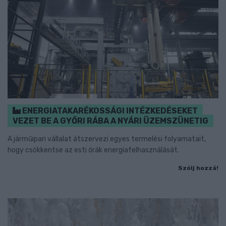
ENERGIATAKARÉKOSSÁGI INTÉZKEDÉSEKET
VEZET BE A GYŐRI RÁBA A NYÁRI ÜZEMSZÜNETIG
A járműipari vállalat átszervezi egyes termelési folyamatait,
hogy csökkentse az esti órák energiafelhasználását.
Szólj hozzá!