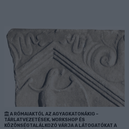
A RÓMAIAKTÓL AZ AGYAGKATONÁKIG –
TÁRLATVEZETÉSEK, WORKSHOP ÉS
KÖZÖNSÉGTALÁLKOZÓ VÁRJA A LÁTOGATÓKAT A