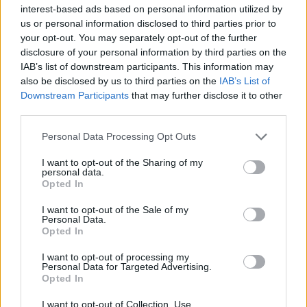
A NAPOKBAN BEFEJEZŐDIK A GYŐRI
interest-based ads based on personal information utilized by
DÍSZKIVILÁGÍTÁS LEKAPCSOLÁSA
us or personal information disclosed to third parties prior to
your opt-out. You may separately opt-out of the further
A város 77 helyszínén zajlik a munkavégzés, a Győr Projekt
disclosure of your personal information by third parties on the
kezelésében lévő épületek egy részét is érinti az intézkedés.
IAB’s list of downstream participants. This information may
also be disclosed by us to third parties on the
IAB’s List of
Szólj hozzá!
Downstream Participants
that may further disclose it to other
third parties.
Please note that this website/app uses one or more Google
Personal Data Processing Opt Outs
services and may gather and store information including but
not limited to your visit or usage behaviour. You may click to
I want to opt-out of the Sharing of my
personal data.
grant or deny consent to Google and its third-party tags to
Opted In
use your data for below specified purposes in below Google
consent section.
I want to opt-out of the Sale of my
Personal Data.
Opted In
I want to opt-out of processing my
Personal Data for Targeted Advertising.
Opted In
I want to opt-out of Collection, Use,