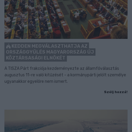
KEDDEN MEGVÁLASZTHATJA AZ
ORSZÁGGYŰLÉS MAGYARORSZÁG ÚJ
KÖZTÁRSASÁGI ELNÖKÉT
A TISZA Párt frakciója kezdeményezte az államfőválasztás
augusztus 11-re való kitűzését - a kormánypárti jelölt személye
ugyanakkor egyelőre nem ismert.
Szólj hozzá!