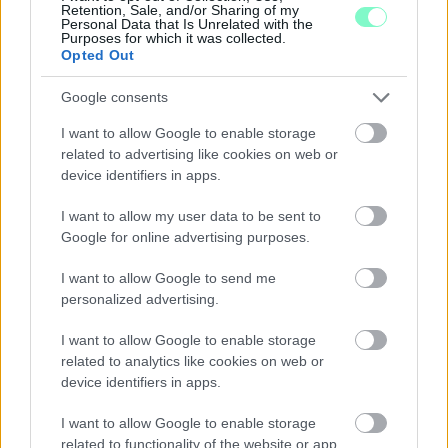
Retention, Sale, and/or Sharing of my
Personal Data that Is Unrelated with the
KÁNIKULA-AKTUÁL: MEGHOSSZABBÍTOTTÁK A
Purposes for which it was collected.
Opted Out
HŐSÉGRIASZTÁST, A KÖVETKEZŐ 48 ÓRA LEHET A
LEGKRITIKUSABB AZ ENERGIAELLÁTÁS
SZEMPONTJÁBÓL, DE AZ UTOLSÓ PAKSI TURBINA
Google consents
EGYELŐRE KITART
I want to allow Google to enable storage
A Védelmi Munkacsoport szerint egyelőre stabil az ország
related to advertising like cookies on web or
device identifiers in apps.
villamosenergia-rendszere, de továbbra is takarékosságra kérik
a lakosságot és a nagyfogyasztókat.
I want to allow my user data to be sent to
Szólj hozzá!
Google for online advertising purposes.
I want to allow Google to send me
personalized advertising.
I want to allow Google to enable storage
related to analytics like cookies on web or
device identifiers in apps.
I want to allow Google to enable storage
related to functionality of the website or app.