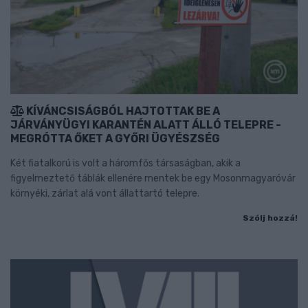
KÍVÁNCSISÁGBÓL HAJTOTTAK BE A
JÁRVÁNYÜGYI KARANTÉN ALATT ÁLLÓ TELEPRE -
MEGRÓTTA ŐKET A GYŐRI ÜGYÉSZSÉG
Két fiatalkorú is volt a háromfős társaságban, akik a
figyelmeztető táblák ellenére mentek be egy Mosonmagyaróvár
környéki, zárlat alá vont állattartó telepre.
Szólj hozzá!