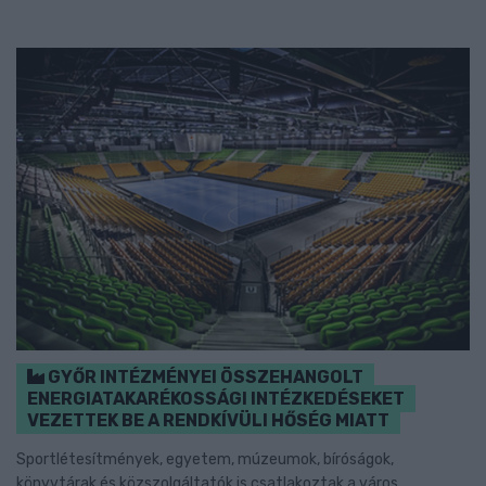
GYŐR INTÉZMÉNYEI ÖSSZEHANGOLT
ENERGIATAKARÉKOSSÁGI INTÉZKEDÉSEKET
VEZETTEK BE A RENDKÍVÜLI HŐSÉG MIATT
Sportlétesítmények, egyetem, múzeumok, bíróságok,
könyvtárak és közszolgáltatók is csatlakoztak a város