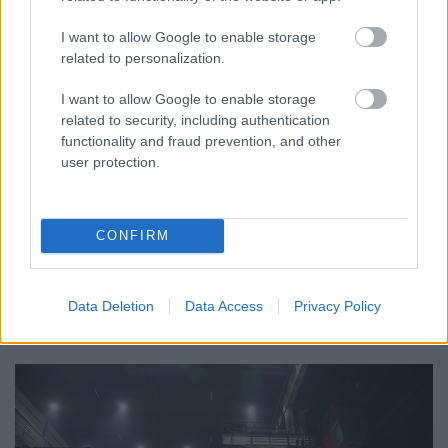
I want to allow Google to enable storage
related to personalization.
I want to allow Google to enable storage
related to security, including authentication
functionality and fraud prevention, and other
FONTOS ÜZENET A HŐSÉGRIADÓ IDEJÉRE: A GYŐR
user protection.
APPLIKÁCIÓ LETÖLTÉSÉRE BIZTATJA A
LAKOSSÁGOT KÓSA ROLAND
Az alpolgármester szerint a rendkívüli kánikula a
CONFIRM
közműrendszereket is fokozottan terheli, ezért érdemes
bekapcsolni a push értesítéseket.
Szólj hozzá!
Data Deletion
Data Access
Privacy Policy