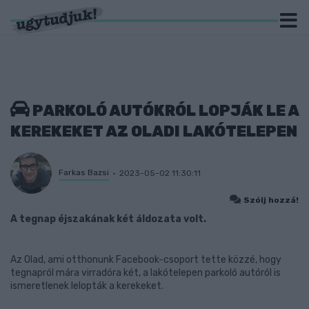
PARKOLÓ AUTÓKRÓL LOPJÁK LE A
KEREKEKET AZ OLADI LAKÓTELEPEN
Farkas Bazsi
2023-05-02 11:30:11
Szólj hozzá!
A tegnap éjszakának két áldozata volt.
Az Olad, ami otthonunk Facebook-csoport tette közzé, hogy
tegnapról mára virradóra két, a lakótelepen parkoló autóról is
ismeretlenek lelopták a kerekeket.