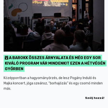
A BAROKK ÖSSZES ÁRNYALATA ÉS MÉG EGY SOR
KIVÁLÓ PROGRAM VÁR MINDENKIT EZEN A HÉTVÉGÉN
GYŐRBEN
Középpontban a hagyományőrzés, de lesz Pogány Induló és
Majka koncert, jóga szeánsz, “borhajózás” és egy csomó minden
más.
Szólj hozzá!