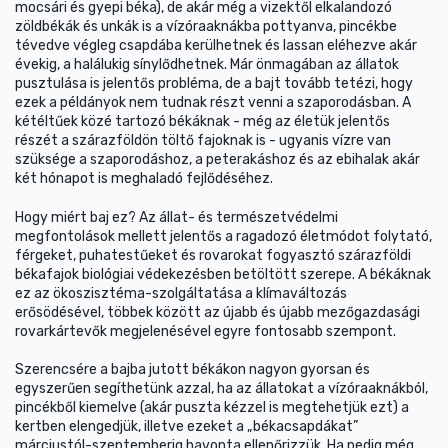
mocsári és gyepi béka), de akár még a vizektől elkalandozó
zöldbékák és unkák is a vízóraaknákba pottyanva, pincékbe
tévedve végleg csapdába kerülhetnek és lassan eléhezve akár
évekig, a halálukig sínylődhetnek. Már önmagában az állatok
pusztulása is jelentős probléma, de a bajt tovább tetézi, hogy
ezek a példányok nem tudnak részt venni a szaporodásban. A
kétéltűek közé tartozó békáknak - még az életük jelentős
részét a szárazföldön töltő fajoknak is - ugyanis vízre van
szüksége a szaporodáshoz, a peterakáshoz és az ebihalak akár
két hónapot is meghaladó fejlődéséhez.
Hogy miért baj ez? Az állat- és természetvédelmi
megfontolások mellett jelentős a ragadozó életmódot folytató,
férgeket, puhatestűeket és rovarokat fogyasztó szárazföldi
békafajok biológiai védekezésben betöltött szerepe. A békáknak
ez az ökoszisztéma-szolgáltatása a klímaváltozás
erősödésével, többek között az újabb és újabb mezőgazdasági
rovarkártevők megjelenésével egyre fontosabb szempont.
Szerencsére a bajba jutott békákon nagyon gyorsan és
egyszerűen segíthetünk azzal, ha az állatokat a vízóraaknákból,
pincékből kiemelve (akár puszta kézzel is megtehetjük ezt) a
kertben elengedjük, illetve ezeket a „békacsapdákat”
márciustól-szeptemberig havonta ellenőrizzük. Ha pedig még