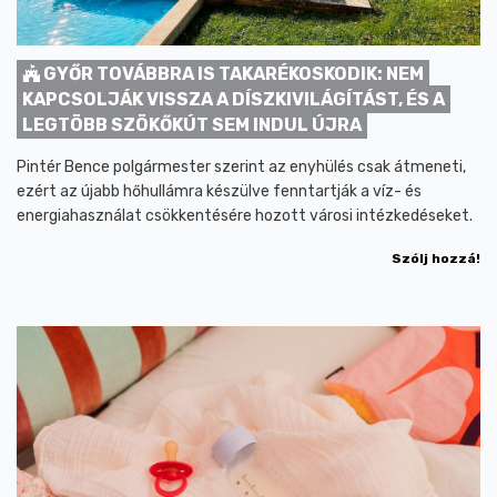
GYŐR TOVÁBBRA IS TAKARÉKOSKODIK: NEM
KAPCSOLJÁK VISSZA A DÍSZKIVILÁGÍTÁST, ÉS A
LEGTÖBB SZÖKŐKÚT SEM INDUL ÚJRA
Pintér Bence polgármester szerint az enyhülés csak átmeneti,
ezért az újabb hőhullámra készülve fenntartják a víz- és
energiahasználat csökkentésére hozott városi intézkedéseket.
Szólj hozzá!