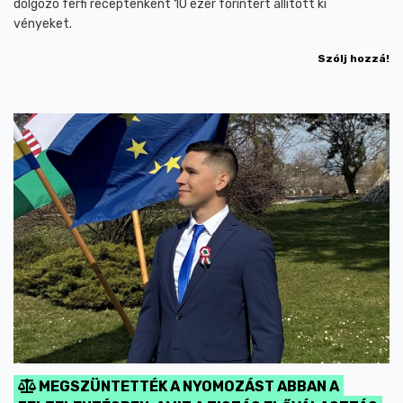
dolgozó férfi receptenként 10 ezer forintért állított ki
vényeket.
Szólj hozzá!
MEGSZÜNTETTÉK A NYOMOZÁST ABBAN A