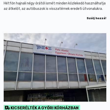
Hétfőn hajnali négy órától ismét minden közlekedő használhatja
az átkelőt, az autóbuszok is visszatérnek eredeti útvonalukra.
Szólj hozzá!
KICSERÉLTÉK A GYŐRI KÓRHÁZBAN