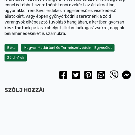
ennél is többet szeretnénk tenni ezekért az ártalmatlan,
ugyanakkor rendkívül érdekes megjelenésű és viselkedésű
állatokért, vagy éppen gyönyörködni szeretnénk a zöld
varangyok elképesztő fuvolázó hangjában, a kertben gyorsan
készíthetünk petarakóhelyet, illetve békagarázsokat, nappali
békamenedékeket is számukra.
Béka
Magyar Madártani és Természetvédelmi Egyesület
Zöld hírek
SZÓLJ HOZZÁ!