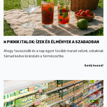
PIKNIK ITALOK: ÍZEK ÉS ÉLMÉNYEK A SZABADBAN
Ahogy tavaszodik és a nap egyre tovább marad velünk, sokaknak
támad kedve kirándulni a természetbe.
Szólj hozzá!