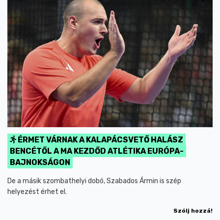
ÉRMET VÁRNAK A KALAPÁCSVETŐ HALÁSZ
BENCÉTŐL A MA KEZDŐD ATLÉTIKA EURÓPA-
BAJNOKSÁGON
De a másik szombathelyi dobó, Szabados Ármin is szép
helyezést érhet el.
Szólj hozzá!