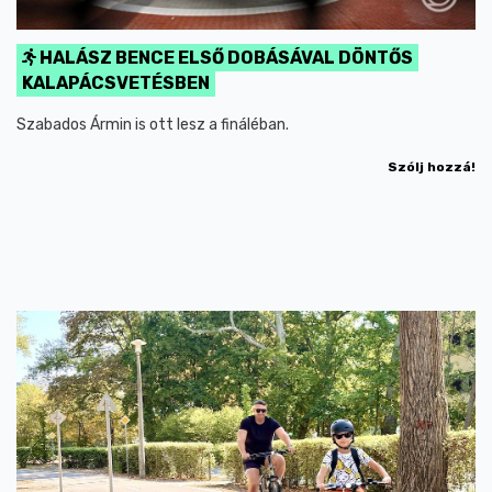
HALÁSZ BENCE ELSŐ DOBÁSÁVAL DÖNTŐS
KALAPÁCSVETÉSBEN
Szabados Ármin is ott lesz a fináléban.
Szólj hozzá!