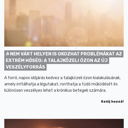
NEM VÁRT HELYEN IS OKOZHAT PROBLÉMÁKAT AZ
EXTRÉM HŐSÉG: A TALAJKÖZELI ÓZON AZ ÚJ
VESZÉLYFORRÁS
A forró, napos időjárás kedvez a talajközeli ózon kialakulásának,
amely irritálhatja a légutakat, ronthatja a tüdő működését és
különösen veszélyes lehet a krónikus betegek számára.
Szólj hozzá!