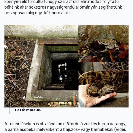
könnyen előfordulhat, hogy szárazföldi életmódot folytató
békáink akár sokezres nagyságrendű állományán segíthetünk
országosan alig egy-két perc alatt.
Fotó: mme.hu
A településeken is általánosan előforduló zöld és barna varangy,
a barna ásóbéka, helyenként a bajszos- vagy barnabékák (erdei,