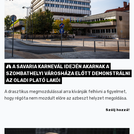
A SAVARIA KARNEVÁL IDEJÉN AKARNAK A
SZOMBATHELYI VÁROSHÁZA ELŐTT DEMONSTRÁLNI
AZ OLADI PLATÓ LAKÓI
A drasztikus megmozdulással arra kívánják felhívni a figyelmet,
hogy régóta nem mozdult előre az azbeszt helyzet megoldása.
Szólj hozzá!