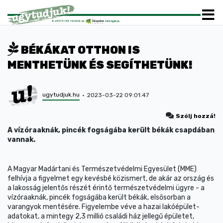
BÉKÁKAT OTTHON IS
MENTHETÜNK ÉS SEGÍTHETÜNK!
ugytudjuk.hu
2023-03-22 09:01:47
Szólj hozzá!
A vízóraaknák, pincék fogságába került békák csapdában
vannak.
A Magyar Madártani és Természetvédelmi Egyesület (MME)
felhívja a figyelmet egy kevésbé közismert, de akár az ország és
a lakosság jelentős részét érintő természetvédelmi ügyre - a
vízóraaknák, pincék fogságába került békák, elsősorban a
varangyok mentésére. Figyelembe véve a hazai lakóépület-
adatokat, a mintegy 2,3 millió családi ház jellegű épületet,