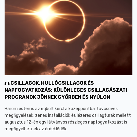
CSILLAGOK, HULLÓCSILLAGOK ÉS
NAPFOGYATKOZÁS: KÜLÖNLEGES CSILLAGÁSZATI
PROGRAMOK JÖNNEK GYŐRBEN ÉS NYÚLON
Három estén is az égbolt kerül a középpontba: távcsöves
megfigyelések, zenés installációk és lézeres csillagtúrák mellett
augusztus 12-én egy látványos részleges napfogyatkozást is
megfigyelhetnek az érdeklődők.