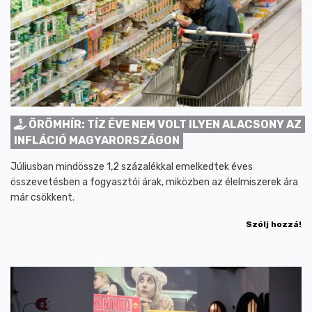
ÖRÖMHÍR: TÍZ ÉVE NEM VOLT ILYEN ALACSONY AZ
INFLÁCIÓ MAGYARORSZÁGON
Júliusban mindössze 1,2 százalékkal emelkedtek éves
összevetésben a fogyasztói árak, miközben az élelmiszerek ára
már csökkent.
Szólj hozzá!