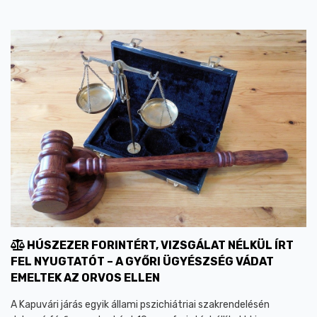
HÚSZEZER FORINTÉRT, VIZSGÁLAT NÉLKÜL ÍRT
FEL NYUGTATÓT – A GYŐRI ÜGYÉSZSÉG VÁDAT
EMELTEK AZ ORVOS ELLEN
A Kapuvári járás egyik állami pszichiátriai szakrendelésén