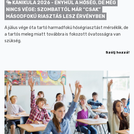
KÁNIKULA 2026 - ENYHÜL A HŐSÉG, DE MÉG
NINCS VÉGE: SZOMBATTÓL MÁR “CSAK”
MÁSODFOKÚ RIASZTÁS LESZ ÉRVÉNYBEN
A július vége óta tartó harmadfokú hőségriasztást mérséklik, de
a tartós meleg miatt továbbra is fokozott óvatosságra van
szükség.
Szólj hozzá!