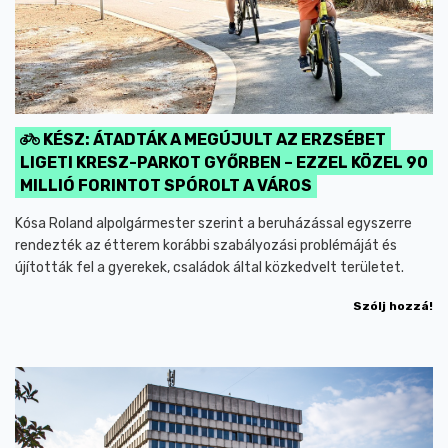
KÉSZ: ÁTADTÁK A MEGÚJULT AZ ERZSÉBET
LIGETI KRESZ-PARKOT GYŐRBEN – EZZEL KÖZEL 90
MILLIÓ FORINTOT SPÓROLT A VÁROS
Kósa Roland alpolgármester szerint a beruházással egyszerre
rendezték az étterem korábbi szabályozási problémáját és
újították fel a gyerekek, családok által közkedvelt területet.
Szólj hozzá!