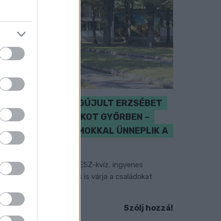
ÁTADJÁK A MEGÚJULT ERZSÉBET
LIGETI KRESZ-PARKOT GYŐRBEN –
CSALÁDI PROGRAMOKKAL ÜNNEPLIK A
FELÚJÍTÁST
gyességi versenyek, KRESZ-kvíz, ingyenes
erékpár- és e-rollerjelölés is várja a családokat
ugusztus 8-án.
Szólj hozzá!