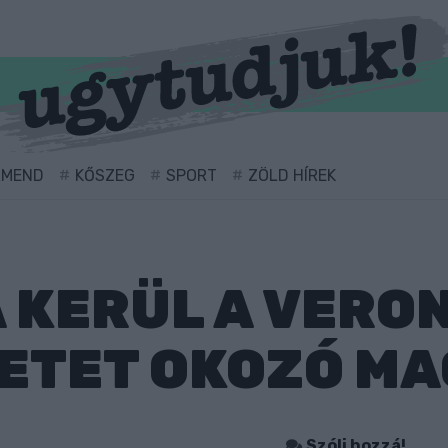
RMEND
KŐSZEG
SPORT
ZÖLD HÍREK
KERÜL A VERON
ETET OKOZÓ MA
Szólj hozzá!