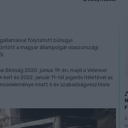
gállamaival folytatott bűnügyi
öntött a magyar állampolgár olaszországi
l.
ai Bíróság 2020. június 19-én, majd a Velencei
kelt és 2022. január 11-től jogerős ítéletével az
bűncselekménye miatt 6 év szabadságvesztésre
N
F
A
s