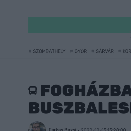
SZOMBATHELY
GYŐR
SÁRVÁR
KÖ
FOGHÁZBA 
BUSZBALES
Farkas Bazsi
2022-12-15 15:28:00