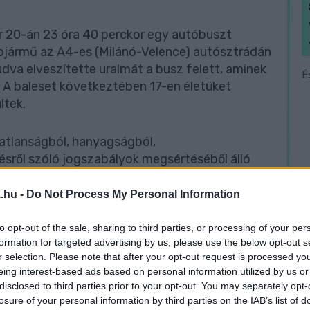
nuár 20-án 23 óra 40 perckor egy autóbuszt
épjármű az A4-es (Milánó-Velence) autósztrádán
udva elveszítette uralmát a busz felett, aminek
É
. A baleset következtében 17-en életüket
ltek.
atlanságból, hanyagságból,
ésről szóló jogszabályok megsértéséből álló
lgár, ezért a bíróság jelen eljárásában az
.hu -
Do Not Process My Personal Information
törvényben írtak szerint járt el.
to opt-out of the sale, sharing to third parties, or processing of your per
formation for targeted advertising by us, please use the below opt-out s
elője a jogerős tagállami ítélet
r selection. Please note that after your opt-out request is processed y
lamint a büntetés végrehajtásának átvételét
eing interest-based ads based on personal information utilized by us or
zi indítvány teljesítését nem ellenezte. A
disclosed to third parties prior to your opt-out. You may separately opt-
orán az elkövetésekor hatályos büntető törvényt
losure of your personal information by third parties on the IAB’s list of