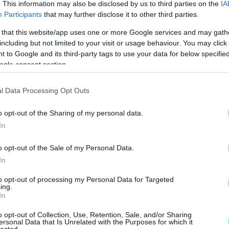
. This information may also be disclosed by us to third parties on the
IA
 a cselekményét halálos
Participants
that may further disclose it to other third parties.
el: magatartásával megvalósította a magyar
 that this website/app uses one or more Google services and may gath
including but not limited to your visit or usage behaviour. You may click 
özúti baleset okozásának vétségét, amelynek
 to Google and its third-party tags to use your data for below specifi
zabadságvesztés.
F
ogle consent section.
E
iszabott 6 év tartamú szabadságvesztést a
E
l Data Processing Opt Outs
zeegyeztethetőnek ítélte és megállapította,
T
 A bíróság rendelkezett a feltételes
A
o opt-out of the Sharing of my personal data.
 töltött idő beszámításáról, valamint az eljárás
In
Á
e
o opt-out of the Sale of my Personal Data.
In
to opt-out of processing my Personal Data for Targeted
ing.
ág
börtön
In
o opt-out of Collection, Use, Retention, Sale, and/or Sharing
ersonal Data that Is Unrelated with the Purposes for which it
lected.