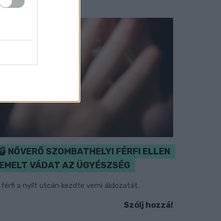
NŐVERŐ SZOMBATHELYI FÉRFI ELLEN
EMELT VÁDAT AZ ÜGYÉSZSÉG
 férfi a nyílt utcán kezdte verni áldozatát.
Szólj hozzá!