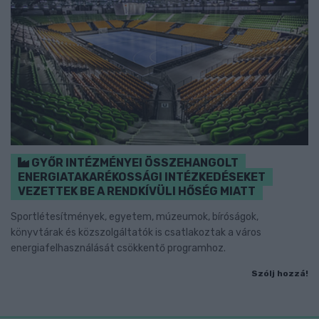
GYŐR INTÉZMÉNYEI ÖSSZEHANGOLT
ENERGIATAKARÉKOSSÁGI INTÉZKEDÉSEKET
VEZETTEK BE A RENDKÍVÜLI HŐSÉG MIATT
Sportlétesítmények, egyetem, múzeumok, bíróságok,
könyvtárak és közszolgáltatók is csatlakoztak a város
energiafelhasználását csökkentő programhoz.
Szólj hozzá!