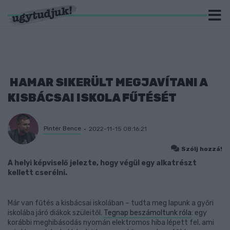
HAMAR SIKERÜLT MEGJAVÍTANI A
KISBÁCSAI ISKOLA FŰTÉSÉT
Pintér Bence
2022-11-15 08:16:21
Szólj hozzá!
A helyi képviselő jelezte, hogy végül egy alkatrészt
kellett cserélni.
Már van fűtés a kisbácsai iskolában – tudta meg lapunk a győri
iskolába járó diákok szüleitől.
Tegnap beszámoltunk róla
: egy
korábbi meghibásodás nyomán elektromos hiba lépett fel, ami