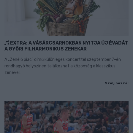
EXTRA: A VÁSÁRCSARNOKBAN NYITJA ÚJ ÉVADÁT
A GYŐRI FILHARMONIKUS ZENEKAR
A „Zenélő piac” című különleges koncerttel szeptember 7-én
rendhagyó helyszínen találkozhat a közönség a klasszikus
zenével.
Szólj hozzá!