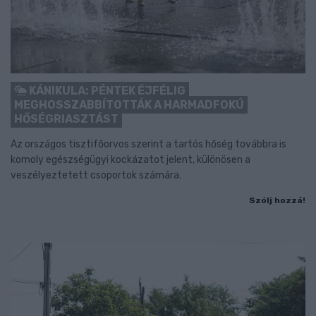
KÁNIKULA: PÉNTEK ÉJFÉLIG
MEGHOSSZABBÍTOTTÁK A HARMADFOKÚ
HŐSÉGRIASZTÁST
Az országos tisztifőorvos szerint a tartós hőség továbbra is
komoly egészségügyi kockázatot jelent, különösen a
veszélyeztetett csoportok számára.
Szólj hozzá!