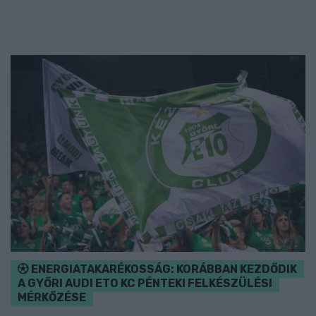
ENERGIATAKARÉKOSSÁG: KORÁBBAN KEZDŐDIK
A GYŐRI AUDI ETO KC PÉNTEKI FELKÉSZÜLÉSI
MÉRKŐZÉSE