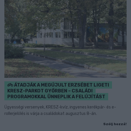
ÁTADJÁK A MEGÚJULT ERZSÉBET LIGETI
KRESZ-PARKOT GYŐRBEN – CSALÁDI
PROGRAMOKKAL ÜNNEPLIK A FELÚJÍTÁST
Ügyességi versenyek, KRESZ-kvíz, ingyenes kerékpár- és e-
rollerjelölés is várja a családokat augusztus 8-án.
Szólj hozzá!