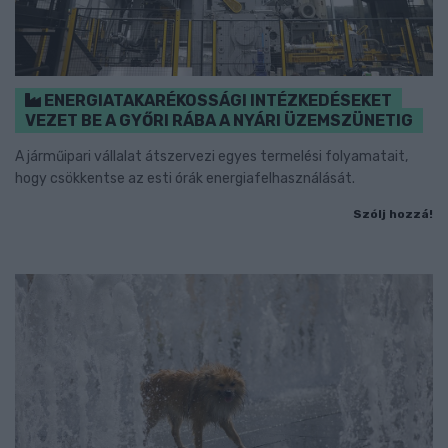
ENERGIATAKARÉKOSSÁGI INTÉZKEDÉSEKET
VEZET BE A GYŐRI RÁBA A NYÁRI ÜZEMSZÜNETIG
A járműipari vállalat átszervezi egyes termelési folyamatait,
hogy csökkentse az esti órák energiafelhasználását.
Szólj hozzá!