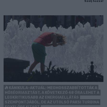
Szólj hozzá!
KÁNIKULA-AKTUÁL: MEGHOSSZABBÍTOTTÁK A
HŐSÉGRIASZTÁST, A KÖVETKEZŐ 48 ÓRA LEHET A
LEGKRITIKUSABB AZ ENERGIAELLÁTÁS
SZEMPONTJÁBÓL, DE AZ UTOLSÓ PAKSI TURBINA
EGYELŐRE KITART