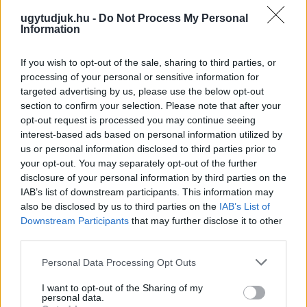
ugytudjuk.hu -
Do Not Process My Personal
Information
If you wish to opt-out of the sale, sharing to third parties, or
processing of your personal or sensitive information for
targeted advertising by us, please use the below opt-out
section to confirm your selection. Please note that after your
opt-out request is processed you may continue seeing
interest-based ads based on personal information utilized by
us or personal information disclosed to third parties prior to
your opt-out. You may separately opt-out of the further
disclosure of your personal information by third parties on the
IAB’s list of downstream participants. This information may
also be disclosed by us to third parties on the
IAB’s List of
Downstream Participants
that may further disclose it to other
third parties.
A RÓMAIAKTÓL AZ AGYAGKATONÁKIG –
TÁRLATVEZETÉSEK, WORKSHOP ÉS
Please note that this website/app uses one or more Google
Personal Data Processing Opt Outs
KÖZÖNSÉGTALÁLKOZÓ VÁRJA A LÁTOGATÓKAT A
services and may gather and store information including but
GYŐRI RÓMER MÚZEUMBAN
not limited to your visit or usage behaviour. You may click to
I want to opt-out of the Sharing of my
personal data.
grant or deny consent to Google and its third-party tags to
Ingyenes programokkal és különleges kiállításokkal készülnek a