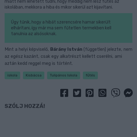
miatt nem lehetett tudni, hogy meddig nem lesz fűtés az
iskolában, mekkora a hiba és mikor sikerül azt kijavítani.
Úgy tűnik, hogy a hibát szerencsére hamar sikerült
elhárítani, így már ma sem fűtetlen termekben kell
tanulnia az alsósoknak.
Mint a helyi képviselő,
Bárány István
(független) jelezte, nem
az egész kazánt, csak egy alkatrészt kellett cserélni, ami
aztán kedd reggel meg is történt.
iskola
Kisbácsa
Tulipános Iskola
fűtés
SZÓLJ HOZZÁ!