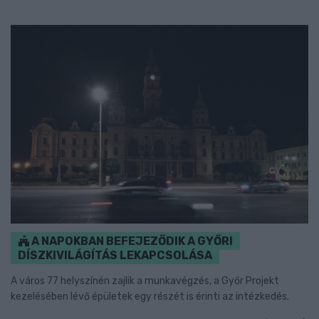
A NAPOKBAN BEFEJEZŐDIK A GYŐRI
DÍSZKIVILÁGÍTÁS LEKAPCSOLÁSA
A város 77 helyszínén zajlik a munkavégzés, a Győr Projekt
kezelésében lévő épületek egy részét is érinti az intézkedés.