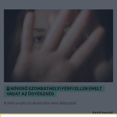
NŐVERŐ SZOMBATHELYI FÉRFI ELLEN EMELT
VÁDAT AZ ÜGYÉSZSÉG
A férfi a nyílt utcán kezdte verni áldozatát.
Szólj hozzá!