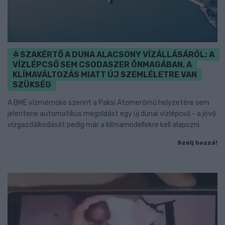
SZAKÉRTŐ A DUNA ALACSONY VÍZÁLLÁSÁRÓL: A
VÍZLÉPCSŐ SEM CSODASZER ÖNMAGÁBAN, A
KLÍMAVÁLTOZÁS MIATT ÚJ SZEMLÉLETRE VAN
SZÜKSÉG
A BME vízmérnöke szerint a Paksi Atomerőmű helyzetére sem
jelentene automatikus megoldást egy új dunai vízlépcső - a jövő
vízgazdálkodását pedig már a klímamodellekre kell alapozni.
Szólj hozzá!