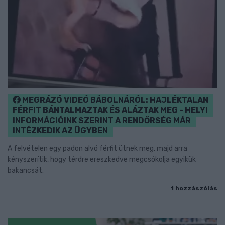
MEGRÁZÓ VIDEÓ BÁBOLNÁRÓL: HAJLÉKTALAN
FÉRFIT BÁNTALMAZTAK ÉS ALÁZTAK MEG - HELYI
INFORMÁCIÓINK SZERINT A RENDŐRSÉG MÁR
INTÉZKEDIK AZ ÜGYBEN
A felvételen egy padon alvó férfit ütnek meg, majd arra
kényszerítik, hogy térdre ereszkedve megcsókolja egyikük
bakancsát.
1 hozzászólás