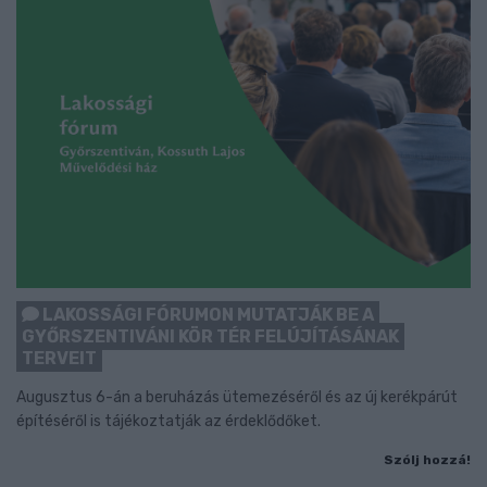
LAKOSSÁGI FÓRUMON MUTATJÁK BE A
GYŐRSZENTIVÁNI KÖR TÉR FELÚJÍTÁSÁNAK
TERVEIT
Augusztus 6-án a beruházás ütemezéséről és az új kerékpárút
építéséről is tájékoztatják az érdeklődőket.
Szólj hozzá!