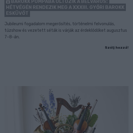
BAROKK POMPÁBA ÖLTÖZIK A BELVÁROS:
HÉTVÉGÉN RENDEZIK MEG A XXXIII. GYŐRI BAROKK
ESKÜVŐT
Jubileumi fogadalom megerősítés, történelmi felvonulás,
tűzshow és vezetett séták is várják az érdeklődőket augusztus
7–8-án.
Szólj hozzá!