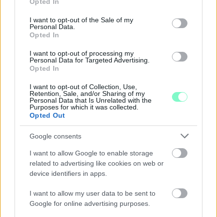
Opted In
use your data for below specified purposes in below Google
hét második felére, a hőségriadó idején ráadásul a Várkazamata
consent section.
– Kőtár is díjmentesen látogatható.
I want to opt-out of the Sale of my
Personal Data.
Opted In
Szólj hozzá!
I want to opt-out of processing my
Personal Data for Targeted Advertising.
Opted In
I want to opt-out of Collection, Use,
Retention, Sale, and/or Sharing of my
Personal Data that Is Unrelated with the
Purposes for which it was collected.
Opted Out
Google consents
I want to allow Google to enable storage
related to advertising like cookies on web or
device identifiers in apps.
I want to allow my user data to be sent to
Google for online advertising purposes.
CZUNYINÉ HARCA A GMAIL ÉS AZ ÖNKÉNY ELLEN