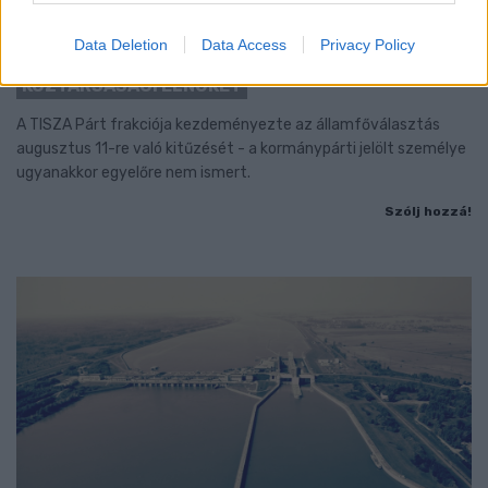
KEDDEN MEGVÁLASZTHATJA AZ
Data Deletion
Data Access
Privacy Policy
ORSZÁGGYŰLÉS MAGYARORSZÁG ÚJ
KÖZTÁRSASÁGI ELNÖKÉT
A TISZA Párt frakciója kezdeményezte az államfőválasztás
augusztus 11-re való kitűzését - a kormánypárti jelölt személye
ugyanakkor egyelőre nem ismert.
Szólj hozzá!