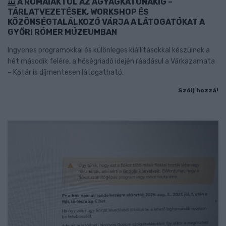
A RÓMAIAKTÓL AZ AGYAGKATONÁKIG –
TÁRLATVEZETÉSEK, WORKSHOP ÉS
KÖZÖNSÉGTALÁLKOZÓ VÁRJA A LÁTOGATÓKAT A
GYŐRI RÓMER MÚZEUMBAN
Ingyenes programokkal és különleges kiállításokkal készülnek a
hét második felére, a hőségriadó idején ráadásul a Várkazamata
– Kőtár is díjmentesen látogatható.
Szólj hozzá!