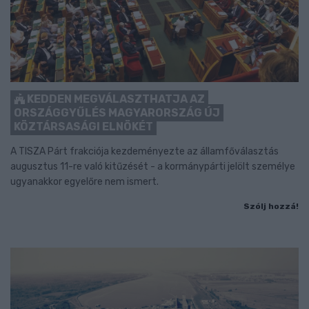
KEDDEN MEGVÁLASZTHATJA AZ
ORSZÁGGYŰLÉS MAGYARORSZÁG ÚJ
KÖZTÁRSASÁGI ELNÖKÉT
A TISZA Párt frakciója kezdeményezte az államfőválasztás
augusztus 11-re való kitűzését - a kormánypárti jelölt személye
ugyanakkor egyelőre nem ismert.
Szólj hozzá!