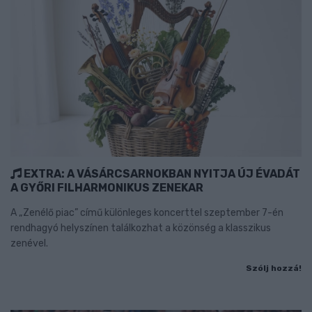
EXTRA: A VÁSÁRCSARNOKBAN NYITJA ÚJ ÉVADÁT
A GYŐRI FILHARMONIKUS ZENEKAR
A „Zenélő piac” című különleges koncerttel szeptember 7-én
rendhagyó helyszínen találkozhat a közönség a klasszikus
zenével.
Szólj hozzá!