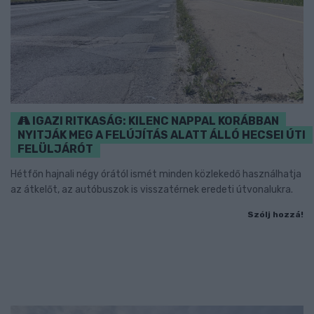
IGAZI RITKASÁG: KILENC NAPPAL KORÁBBAN
NYITJÁK MEG A FELÚJÍTÁS ALATT ÁLLÓ HECSEI ÚTI
FELÜLJÁRÓT
Hétfőn hajnali négy órától ismét minden közlekedő használhatja
az átkelőt, az autóbuszok is visszatérnek eredeti útvonalukra.
Szólj hozzá!