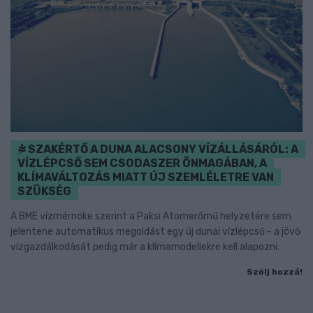
SZAKÉRTŐ A DUNA ALACSONY VÍZÁLLÁSÁRÓL: A
VÍZLÉPCSŐ SEM CSODASZER ÖNMAGÁBAN, A
KLÍMAVÁLTOZÁS MIATT ÚJ SZEMLÉLETRE VAN
SZÜKSÉG
A BME vízmérnöke szerint a Paksi Atomerőmű helyzetére sem
jelentene automatikus megoldást egy új dunai vízlépcső - a jövő
vízgazdálkodását pedig már a klímamodellekre kell alapozni.
Szólj hozzá!