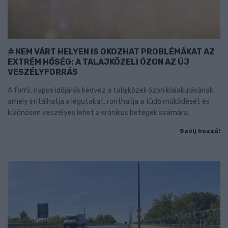
NEM VÁRT HELYEN IS OKOZHAT PROBLÉMÁKAT AZ
EXTRÉM HŐSÉG: A TALAJKÖZELI ÓZON AZ ÚJ
VESZÉLYFORRÁS
A forró, napos időjárás kedvez a talajközeli ózon kialakulásának,
amely irritálhatja a légutakat, ronthatja a tüdő működését és
különösen veszélyes lehet a krónikus betegek számára.
Szólj hozzá!