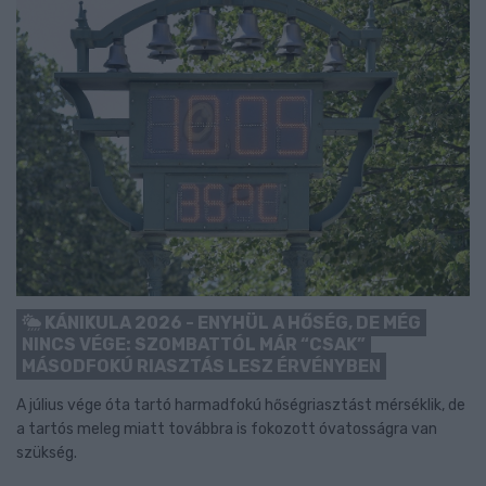
KÁNIKULA 2026 - ENYHÜL A HŐSÉG, DE MÉG
NINCS VÉGE: SZOMBATTÓL MÁR “CSAK”
MÁSODFOKÚ RIASZTÁS LESZ ÉRVÉNYBEN
A július vége óta tartó harmadfokú hőségriasztást mérséklik, de
a tartós meleg miatt továbbra is fokozott óvatosságra van
szükség.