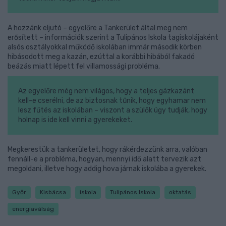
A hozzánk eljutó – egyelőre a Tankerület által meg nem
erősített – információk szerint a Tulipános Iskola tagiskolájaként
alsós osztályokkal működő iskolában immár második körben
hibásodott meg a kazán, ezúttal a korábbi hibából fakadó
beázás miatt lépett fel villamossági probléma.
Az egyelőre még nem világos, hogy a teljes gázkazánt
kell-e cserélni, de az biztosnak tűnik, hogy egyhamar nem
lesz fűtés az iskolában – viszont a szülők úgy tudják, hogy
holnap is ide kell vinni a gyerekeket.
Megkerestük a tankerületet, hogy rákérdezzünk arra, valóban
fennáll-e a probléma, hogyan, mennyi idő alatt tervezik azt
megoldani, illetve hogy addig hova járnak iskolába a gyerekek.
Győr
Kisbácsa
iskola
Tulipános Iskola
oktatás
energiaválság