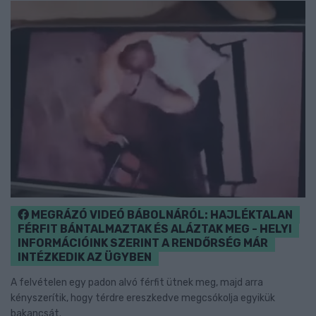
MEGRÁZÓ VIDEÓ BÁBOLNÁRÓL: HAJLÉKTALAN
FÉRFIT BÁNTALMAZTAK ÉS ALÁZTAK MEG - HELYI
INFORMÁCIÓINK SZERINT A RENDŐRSÉG MÁR
INTÉZKEDIK AZ ÜGYBEN
A felvételen egy padon alvó férfit ütnek meg, majd arra
kényszerítik, hogy térdre ereszkedve megcsókolja egyikük
bakancsát.