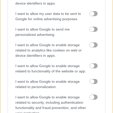
device identifiers in apps.
I want to allow my user data to be sent to
Google for online advertising purposes.
ENERGIATAKARÉKOSSÁG: KORÁBBAN KEZDŐDIK
I want to allow Google to send me
A GYŐRI AUDI ETO KC PÉNTEKI FELKÉSZÜLÉSI
personalized advertising.
MÉRKŐZÉSE
I want to allow Google to enable storage
Az energiaellátás tehermentesítése érdekében másfél órával
related to analytics like cookies on web or
előrébb hozták a Brest Bretagne Handball elleni találkozó
device identifiers in apps.
kezdését.
I want to allow Google to enable storage
1 hozzászólás
related to functionality of the website or app.
I want to allow Google to enable storage
related to personalization.
I want to allow Google to enable storage
related to security, including authentication
functionality and fraud prevention, and other