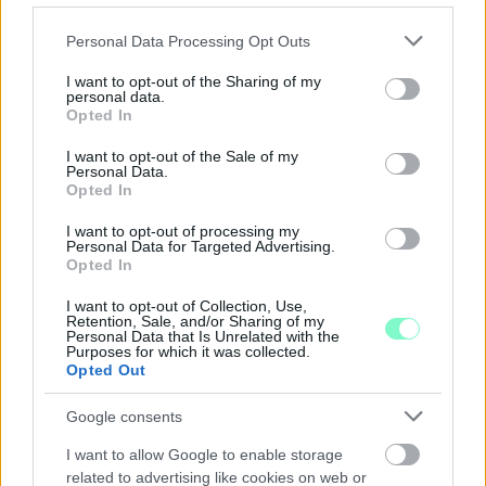
Please note that this website/app uses one or more Google
A BAROKK ÖSSZES ÁRNYALATA ÉS MÉG EGY SOR
Personal Data Processing Opt Outs
services and may gather and store information including but
KIVÁLÓ PROGRAM VÁR MINDENKIT EZEN A HÉTVÉGÉN
not limited to your visit or usage behaviour. You may click to
I want to opt-out of the Sharing of my
GYŐRBEN
personal data.
grant or deny consent to Google and its third-party tags to
Opted In
Középpontban a hagyományőrzés, de lesz Pogány Induló és
use your data for below specified purposes in below Google
Majka koncert, jóga szeánsz, “borhajózás” és egy csomó minden
consent section.
I want to opt-out of the Sale of my
más.
Personal Data.
Opted In
Szólj hozzá!
I want to opt-out of processing my
Personal Data for Targeted Advertising.
Opted In
I want to opt-out of Collection, Use,
Retention, Sale, and/or Sharing of my
Personal Data that Is Unrelated with the
Purposes for which it was collected.
Opted Out
Google consents
I want to allow Google to enable storage
related to advertising like cookies on web or