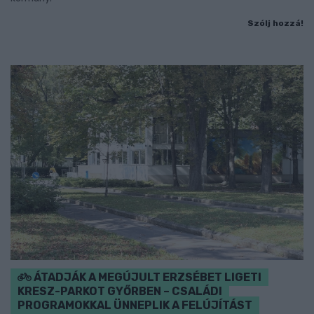
Szólj hozzá!
ÁTADJÁK A MEGÚJULT ERZSÉBET LIGETI
KRESZ-PARKOT GYŐRBEN – CSALÁDI
PROGRAMOKKAL ÜNNEPLIK A FELÚJÍTÁST