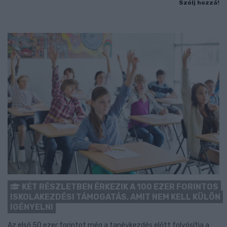
Szólj hozzá!
KÉT RÉSZLETBEN ÉRKEZIK A 100 EZER FORINTOS
ISKOLAKEZDÉSI TÁMOGATÁS, AMIT NEM KELL KÜLÖN
IGÉNYELNI
Az első 50 ezer forintot még a tanévkezdés előtt folyósítja a