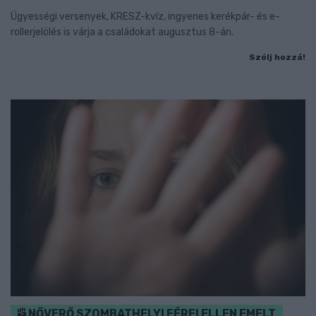
Ügyességi versenyek, KRESZ-kvíz, ingyenes kerékpár- és e-
rollerjelölés is várja a családokat augusztus 8-án.
Szólj hozzá!
NŐVERŐ SZOMBATHELYI FÉRFI ELLEN EMELT