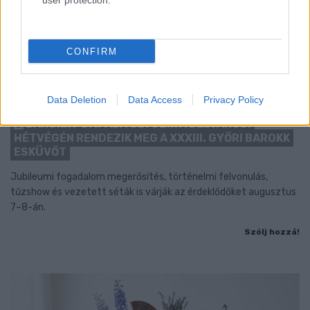
user protection.
CONFIRM
Data Deletion
Data Access
Privacy Policy
BAROKK POMPÁBA ÖLTÖZIK A BELVÁROS:
HÉTVÉGÉN RENDEZIK MEG A XXXIII. GYŐRI BAROKK
ESKÜVŐT
Jubileumi fogadalom megerősítés, történelmi felvonulás,
tűzshow és vezetett séták is várják az érdeklődőket augusztus
7–8-án.
Szólj hozzá!