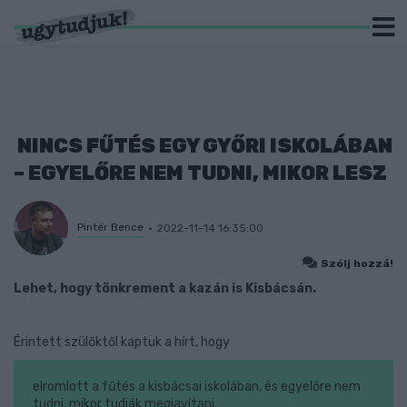
NINCS FŰTÉS EGY GYŐRI ISKOLÁBAN
– EGYELŐRE NEM TUDNI, MIKOR LESZ
Pintér Bence
2022-11-14 16:35:00
Szólj hozzá!
Lehet, hogy tönkrement a kazán is Kisbácsán.
Érintett szülőktől kaptuk a hírt, hogy
elromlott a fűtés a kisbácsai iskolában, és egyelőre nem
tudni, mikor tudják megjavítani.