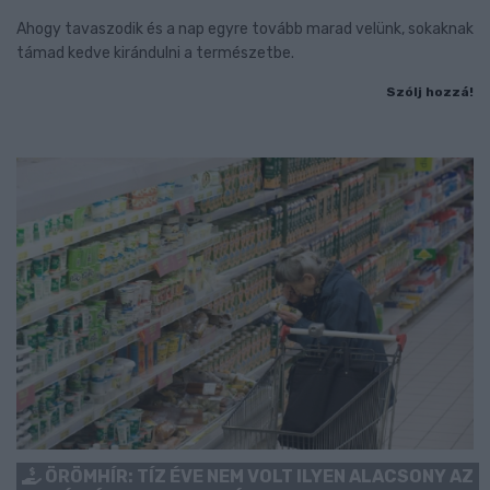
Ahogy tavaszodik és a nap egyre tovább marad velünk, sokaknak
támad kedve kirándulni a természetbe.
Szólj hozzá!
ÖRÖMHÍR: TÍZ ÉVE NEM VOLT ILYEN ALACSONY AZ