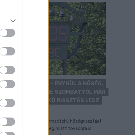
KÁNIKULA 2026 - ENYHÜL A HŐSÉG,
DE MÉG NINCS VÉGE: SZOMBATTÓL MÁR
“CSAK” MÁSODFOKÚ RIASZTÁS LESZ
ÉRVÉNYBEN
 július vége óta tartó harmadfokú hőségriasztást
érséklik, de a tartós meleg miatt továbbra is