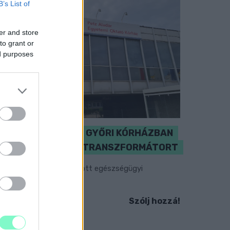
B’s List of
er and store
to grant or
ed purposes
KICSERÉLTÉK A GYŐRI KÓRHÁZBAN
MEGHIBÁSODOTT TRANSZFORMÁTORT
egkezdték az elhalasztott egészségügyi
llátásokat.
Szólj hozzá!