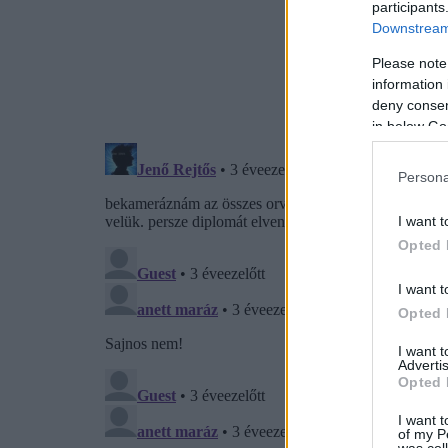
participants
Downstream 
Please note
information 
deny consent
in below Go
Persona
I want t
Opted 
I want t
Opted 
I want 
Advertis
Opted 
I want t
of my P
was col