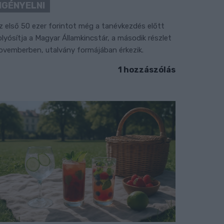
IGÉNYELNI
z első 50 ezer forintot még a tanévkezdés előtt
olyósítja a Magyar Államkincstár, a második részlet
ovemberben, utalvány formájában érkezik.
1 hozzászólás