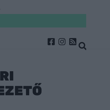
RI
EZETŐ