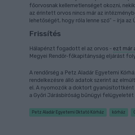
főorvosnak kellemetlenséget okozni, neki
az érintett orvos nincs már az intézménybe
lehetőségét, hogy róla lenne szó” – írja az 
Frissítés
Hálapénzt fogadott el az orvos -
ezt már 
Megyei Rendőr-főkapitányság eljárást fol
A rendőrség a Petz Aladár Egyetemi Kórház
rendelkezésre álló adatok szerint az elmú
el. A nyomozók a doktort gyanúsítottként 
a Győri Járásbíróság bűnügyi felügyeletét 
Petz Aladár Egyetemi Oktató Kórház
kórház