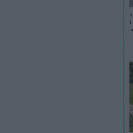
A
f
n