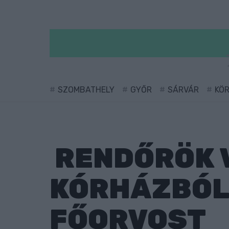
SZOMBATHELY
GYŐR
SÁRVÁR
KÖ
RENDŐRÖK V
KÓRHÁZBÓL
FŐORVOST