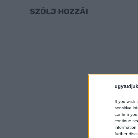
SZÓLJ HOZZÁ!
ugytudjuk
If you wish 
sensitive in
confirm you
continue se
information 
further disc