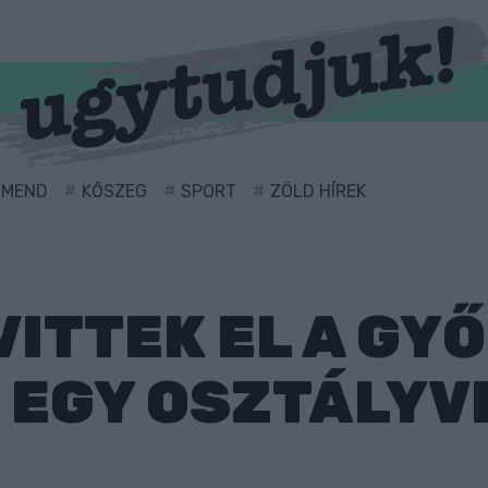
RMEND
KŐSZEG
SPORT
ZÖLD HÍREK
ITTEK EL A GYŐ
 EGY OSZTÁLYV