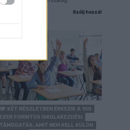
okozott óvatosságra van szükség.
Szólj hozzá!
KÉT RÉSZLETBEN ÉRKEZIK A 100
EZER FORINTOS ISKOLAKEZDÉSI
TÁMOGATÁS, AMIT NEM KELL KÜLÖN