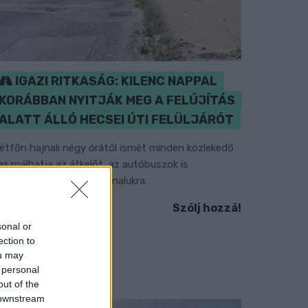
IGAZI RITKASÁG: KILENC NAPPAL
KORÁBBAN NYITJÁK MEG A FELÚJÍTÁS
ALATT ÁLLÓ HECSEI ÚTI FELÜLJÁRÓT
étfőn hajnali négy órától ismét minden közlekedő
asználhatja az átkelőt, az autóbuszok is
isszatérnek eredeti útvonalukra.
Szólj hozzá!
sonal or
ection to
ou may
 personal
out of the
 downstream