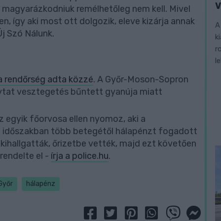
V
k magyarázkodniuk remélhetőleg nem kell. Mivel
n, így aki most ott dolgozik, eleve kizárja annak
A
Új Szó Nálunk.
k
r
l
a rendőrség adta közzé
. A Győr-Moson-Sopron
ytat vesztegetés bűntett gyanúja miatt
 egyik főorvosa ellen nyomoz, aki a
lt időszakban több betegétől hálapénzt fogadott
kihallgatták, őrizetbe vették, majd ezt követően
rendelte el -
írja a police.hu
.
Győr
hálapénz