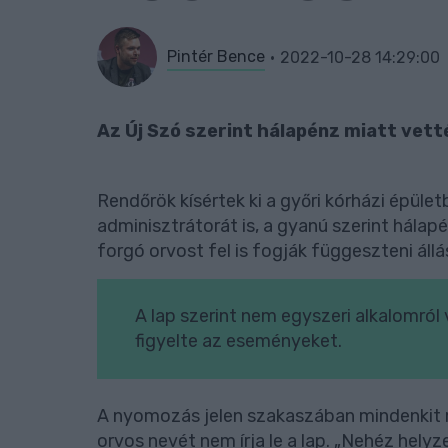
Pintér Bence
2022-10-28 14:29:00
Az Új Szó szerint hálapénz miatt vett
Rendőrök kísértek ki a győri kórházi épüle
adminisztrátorát is, a gyanú szerint hálap
forgó orvost fel is fogják függeszteni állá
A lap szerint nem egyszeri alkalomról
figyelte az eseményeket.
A nyomozás jelen szakaszában mindenkit me
orvos nevét nem írja le a lap. „Nehéz hely