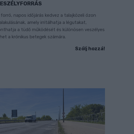
ESZÉLYFORRÁS
 forró, napos időjárás kedvez a talajközeli ózon
ialakulásának, amely irritálhatja a légutakat,
onthatja a tüdő működését és különösen veszélyes
ehet a krónikus betegek számára.
Szólj hozzá!