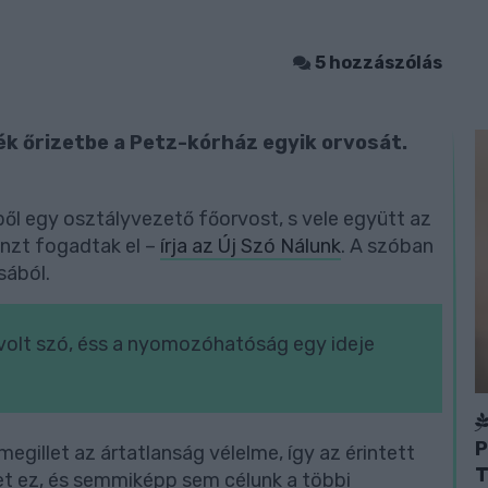
5 hozzászólás
ék őrizetbe a Petz-kórház egyik orvosát.
tből egy osztályvezető főorvost, s vele együtt az
énzt fogadtak el –
írja az Új Szó Nálunk
. A szóban
sából.
 volt szó, éss a nyomozóhatóság egy ideje
P
gillet az ártatlanság vélelme, így az érintett
T
zet ez, és semmiképp sem célunk a többi