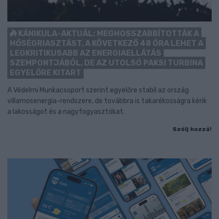
KÁNIKULA-AKTUÁL: MEGHOSSZABBÍTOTTÁK A
HŐSÉGRIASZTÁST, A KÖVETKEZŐ 48 ÓRA LEHET A
LEGKRITIKUSABB AZ ENERGIAELLÁTÁS
SZEMPONTJÁBÓL, DE AZ UTOLSÓ PAKSI TURBINA
EGYELŐRE KITART
A Védelmi Munkacsoport szerint egyelőre stabil az ország
villamosenergia-rendszere, de továbbra is takarékosságra kérik
a lakosságot és a nagyfogyasztókat.
Szólj hozzá!