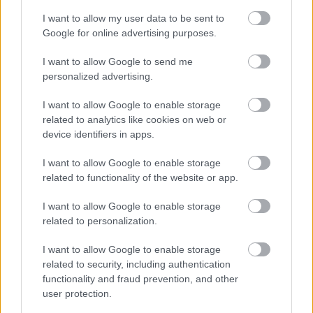
I want to allow my user data to be sent to
A RÓMAIAKTÓL AZ AGYAGKATONÁKIG –
Google for online advertising purposes.
TÁRLATVEZETÉSEK, WORKSHOP ÉS
KÖZÖNSÉGTALÁLKOZÓ VÁRJA A LÁTOGATÓKAT A
I want to allow Google to send me
GYŐRI RÓMER MÚZEUMBAN
personalized advertising.
Ingyenes programokkal és különleges kiállításokkal készülnek a
I want to allow Google to enable storage
hét második felére, a hőségriadó idején ráadásul a Várkazamata
related to analytics like cookies on web or
– Kőtár is díjmentesen látogatható.
device identifiers in apps.
Szólj hozzá!
I want to allow Google to enable storage
related to functionality of the website or app.
I want to allow Google to enable storage
related to personalization.
I want to allow Google to enable storage
related to security, including authentication
functionality and fraud prevention, and other
user protection.