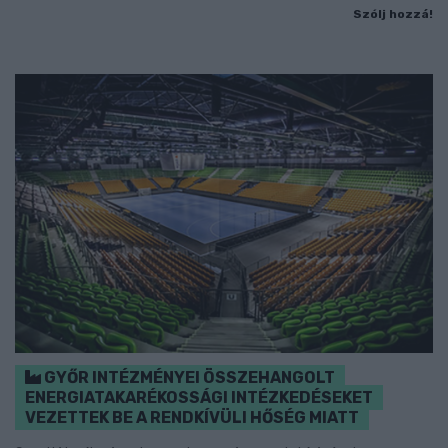
Szólj hozzá!
GYŐR INTÉZMÉNYEI ÖSSZEHANGOLT
ENERGIATAKARÉKOSSÁGI INTÉZKEDÉSEKET
VEZETTEK BE A RENDKÍVÜLI HŐSÉG MIATT