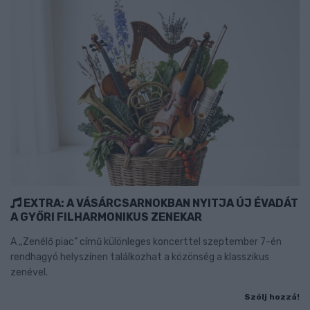
EXTRA: A VÁSÁRCSARNOKBAN NYITJA ÚJ ÉVADÁT
A GYŐRI FILHARMONIKUS ZENEKAR
A „Zenélő piac” című különleges koncerttel szeptember 7-én
rendhagyó helyszínen találkozhat a közönség a klasszikus
zenével.
Szólj hozzá!