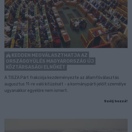
KEDDEN MEGVÁLASZTHATJA AZ
ORSZÁGGYŰLÉS MAGYARORSZÁG ÚJ
KÖZTÁRSASÁGI ELNÖKÉT
A TISZA Párt frakciója kezdeményezte az államfőválasztás
augusztus 11-re való kitűzését - a kormánypárti jelölt személye
ugyanakkor egyelőre nem ismert.
Szólj hozzá!