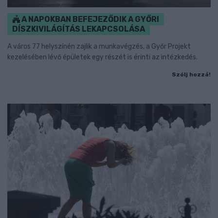
A NAPOKBAN BEFEJEZŐDIK A GYŐRI
DÍSZKIVILÁGÍTÁS LEKAPCSOLÁSA
A város 77 helyszínén zajlik a munkavégzés, a Győr Projekt
kezelésében lévő épületek egy részét is érinti az intézkedés.
Szólj hozzá!