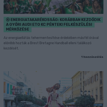
ENERGIATAKARÉKOSSÁG: KORÁBBAN KEZDŐDIK
A GYŐRI AUDI ETO KC PÉNTEKI FELKÉSZÜLÉSI
MÉRKŐZÉSE
Az energiaellátás tehermentesítése érdekében másfél órával
előrébb hozták a Brest Bretagne Handball elleni találkozó
kezdését.
1 hozzászólás