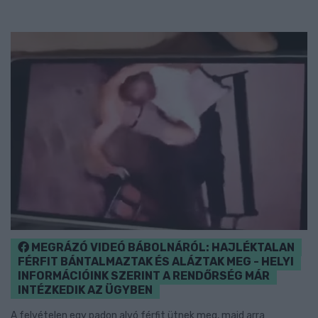
MEGRÁZÓ VIDEÓ BÁBOLNÁRÓL: HAJLÉKTALAN
FÉRFIT BÁNTALMAZTAK ÉS ALÁZTAK MEG - HELYI
INFORMÁCIÓINK SZERINT A RENDŐRSÉG MÁR
INTÉZKEDIK AZ ÜGYBEN
A felvételen egy padon alvó férfit ütnek meg, majd arra