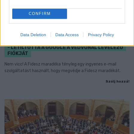
CONFIRM
Data Deletion
Data Access
Privacy Policy
CZUNYINÉ HARCA A GMAIL ÉS AZ ÖNKÉNY ELLEN
- LETILTOTTA A GOOGLE A VÉDVONAL LEVELEZŐ
FIÓKJÁT
Nem vicc! A Fidesz maradéka tényleg egy ingyenes e-mail
szolgáltatást használt, hogy megvédje a Fidesz maradékát.
Szólj hozzá!