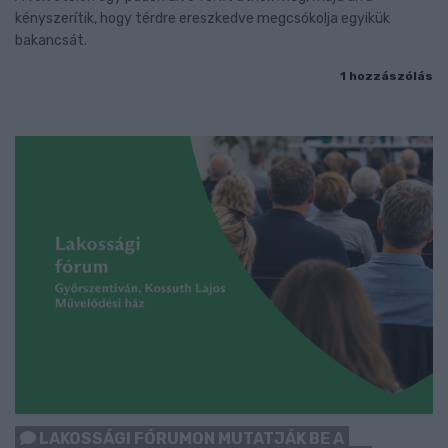
kényszerítik, hogy térdre ereszkedve megcsókolja egyikük
bakancsát.
1 hozzászólás
LAKOSSÁGI FÓRUMON MUTATJÁK BE A