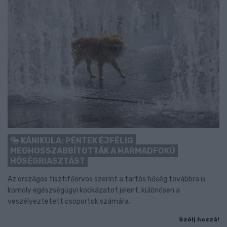
KÁNIKULA: PÉNTEK ÉJFÉLIG
MEGHOSSZABBÍTOTTÁK A HARMADFOKÚ
HŐSÉGRIASZTÁST
Az országos tisztifőorvos szerint a tartós hőség továbbra is
komoly egészségügyi kockázatot jelent, különösen a
veszélyeztetett csoportok számára.
Szólj hozzá!