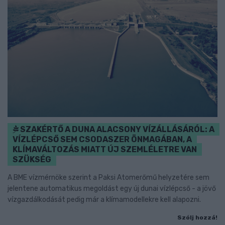
SZAKÉRTŐ A DUNA ALACSONY VÍZÁLLÁSÁRÓL: A
VÍZLÉPCSŐ SEM CSODASZER ÖNMAGÁBAN, A
KLÍMAVÁLTOZÁS MIATT ÚJ SZEMLÉLETRE VAN
SZÜKSÉG
A BME vízmérnöke szerint a Paksi Atomerőmű helyzetére sem
jelentene automatikus megoldást egy új dunai vízlépcső - a jövő
vízgazdálkodását pedig már a klímamodellekre kell alapozni.
Szólj hozzá!