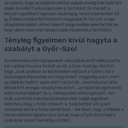
azt jelenti, hogy az időjárási adatok alapján elvileg már múlt hét
elején be kellett volna kapcsolni a távfűtést. Ez maradt a
helyzet egyébként egészen vasárnapig, tehát szeptember 25-
ig. Érdekes módon hétfőnismét magasabb,16 fok volt a napi
átlaghőmérséklet, ehhez képest mégis kedden jelentették be,
hogy akkor most már bekapcsolják mindenhol a távfűtést.
Tényleg figyelmen kívül hagyta a
szabályt a Győr-Szol
Az önkormányzati cég lapunkat válaszában arról tájékoztatta:
bár valóban hűvösre fordult az idő, a Győr-Szol úgy döntött,
hogy „csak azokban az épületekben indítja el a fűtést, hol a
közösségek képviselője azt megrendeli”, mégpedig azért, mert
az időjárás mellett szem előtt tartották „a kormányzat által
kihirdetett energia-veszélyhelyzetet”, „az épületek egymástól
eltérő hőtartalékait” és a „felhasználók eltérő igényeit”. Azt
írták: szerintük a lakóépületekeben élők tudják legjobban
eldönteni, hogy a fűtés indokolt-e. Szeptember 23-ig két
társasház kérte a fűtés beindítását – bár lehet, hogy a többiek a
hőmérsékletet figyelve arra vártak, hogy a Győr-Szol majd a
szabályok szerint beindítja a fűtést.