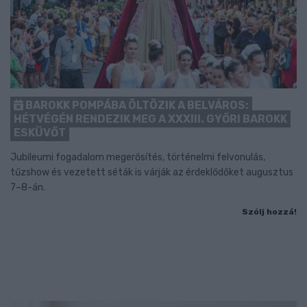
BAROKK POMPÁBA ÖLTÖZIK A BELVÁROS:
HÉTVÉGÉN RENDEZIK MEG A XXXIII. GYŐRI BAROKK
ESKÜVŐT
Jubileumi fogadalom megerősítés, történelmi felvonulás,
tűzshow és vezetett séták is várják az érdeklődőket augusztus
7–8-án.
Szólj hozzá!