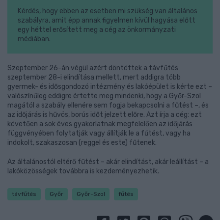
Kérdés, hogy ebben az esetben mi szükség van általános
szabályra, amit épp annak figyelmen kívül hagyása előtt
egy héttel erősített meg a cég az önkormányzati
médiában.
Szeptember 26-án végül azért döntöttek a távfűtés
szeptember 28-i elindítása mellett, mert addigra több
gyermek- és idősgondozó intézmény és lakóépület is kérte ezt –
valószínűleg eddigre értette meg mindenki, hogy a Győr-Szol
magától a szabály ellenére sem fogja bekapcsolni a fűtést –, és
az időjárás is hűvös, borús időt jelzett előre. Azt írja a cég: ezt
követően a sok éves gyakorlatnak megfelelően az időjárás
függvényében folytatják vagy állítják le a fűtést, vagy ha
indokolt, szakaszosan (reggel és este) fűtenek.
Az általánostól eltérő fűtést – akár elindítást, akár leállítást – a
lakóközösségek továbbra is kezdeményezhetik.
távfűtés
Győr
Győr-Szol
fűtés