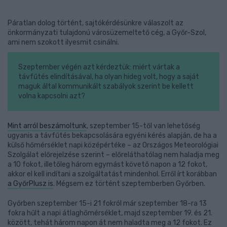
Páratlan dolog történt, sajtókérdésünkre válaszolt az
önkormányzati tulajdonú városüzemeltető cég, a Győr-Szol,
ami nem szokott ilyesmit csinálni.
Szeptember végén azt kérdeztük: miért vártak a
távfűtés elindításával, ha olyan hideg volt, hogy a saját
maguk által kommunikált szabályok szerint be kellett
volna kapcsolni azt?
Mint arról beszámoltunk
, szeptember 15-től van lehetőség
ugyanis a távfűtés bekapcsolására egyéni kérés alapján, de ha a
külső hőmérséklet napi középértéke – az Országos Meteorológiai
Szolgálat előrejelzése szerint – előreláthatólag nem haladja meg
a 10 fokot, illetőleg három egymást követő napon a 12 fokot,
akkor el kell indítani a szolgáltatást mindenhol. Erről írt korábban
a GyőrPlusz is
. Mégsem ez történt szeptemberben Győrben.
Győrben szeptember 15-i 21 fokról már szeptember 18-ra 13
fokra hűlt a napi átlaghőmérséklet, majd szeptember 19. és 21.
között, tehát három napon át nem haladta meg a 12 fokot. Ez