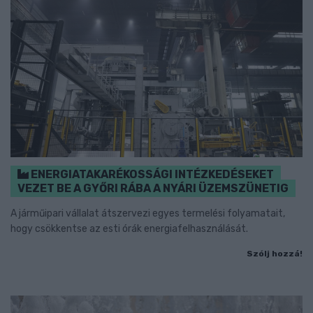
ENERGIATAKARÉKOSSÁGI INTÉZKEDÉSEKET
VEZET BE A GYŐRI RÁBA A NYÁRI ÜZEMSZÜNETIG
A járműipari vállalat átszervezi egyes termelési folyamatait,
hogy csökkentse az esti órák energiafelhasználását.
Szólj hozzá!