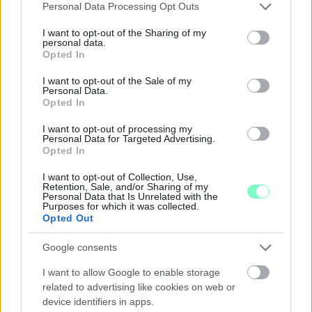
Please note that this website/app uses one or more Google
Personal Data Processing Opt Outs
services and may gather and store information including but
NŐVERŐ SZOMBATHELYI FÉRFI ELLEN EMELT
not limited to your visit or usage behaviour. You may click to
I want to opt-out of the Sharing of my
VÁDAT AZ ÜGYÉSZSÉG
personal data.
grant or deny consent to Google and its third-party tags to
Opted In
use your data for below specified purposes in below Google
A férfi a nyílt utcán kezdte verni áldozatát.
consent section.
I want to opt-out of the Sale of my
Personal Data.
Szólj hozzá!
Opted In
I want to opt-out of processing my
Personal Data for Targeted Advertising.
Opted In
I want to opt-out of Collection, Use,
Retention, Sale, and/or Sharing of my
Personal Data that Is Unrelated with the
Purposes for which it was collected.
Opted Out
Google consents
I want to allow Google to enable storage
related to advertising like cookies on web or
device identifiers in apps.