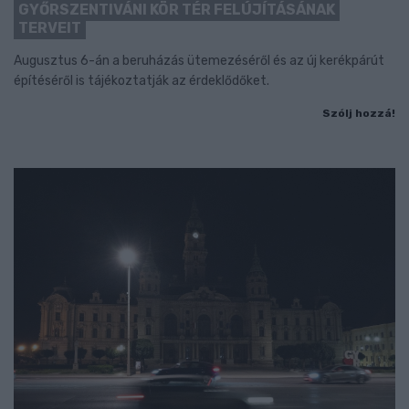
GYŐRSZENTIVÁNI KÖR TÉR FELÚJÍTÁSÁNAK
TERVEIT
Augusztus 6-án a beruházás ütemezéséről és az új kerékpárút
építéséről is tájékoztatják az érdeklődőket.
Szólj hozzá!