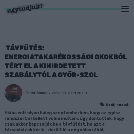
TÁVFŰTÉS:
ENERGIATAKARÉKOSSÁGI OKOKBÓL
TÉRT EL A KIHIRDETETT
SZABÁLYTÓL A GYŐR-SZOL
Pintér Bence
2022-10-07 11:28:00
Szólj hozzá!
Hiába volt olyan hideg szeptemberben, hogy az egész
rendszert el kellett volna indítani, úgy döntöttek, hogy
csak akkor kapcsolják be a távfűtést, ha azt a
társasházak kérik – derült ki a cég válaszából.