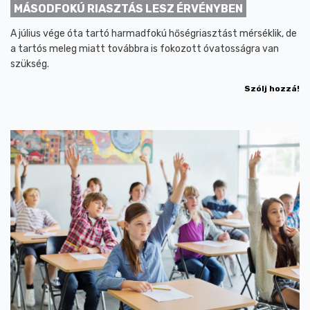
MÁSODFOKÚ RIASZTÁS LESZ ÉRVÉNYBEN
A július vége óta tartó harmadfokú hőségriasztást mérséklik, de
a tartós meleg miatt továbbra is fokozott óvatosságra van
szükség.
Szólj hozzá!