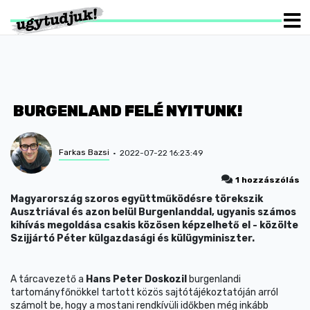
BURGENLAND FELÉ NYITUNK!
Farkas Bazsi
2022-07-22 16:23:49
1 hozzászólás
Magyarország szoros együttműködésre törekszik
Ausztriával és azon belül Burgenlanddal, ugyanis számos
kihívás megoldása csakis közösen képzelhető el - közölte
Szijjártó Péter külgazdasági és külügyminiszter.
A tárcavezető a
Hans Peter Doskozil
burgenlandi
tartományfőnökkel tartott közös sajtótájékoztatóján arról
számolt be, hogy a mostani rendkívüli időkben még inkább