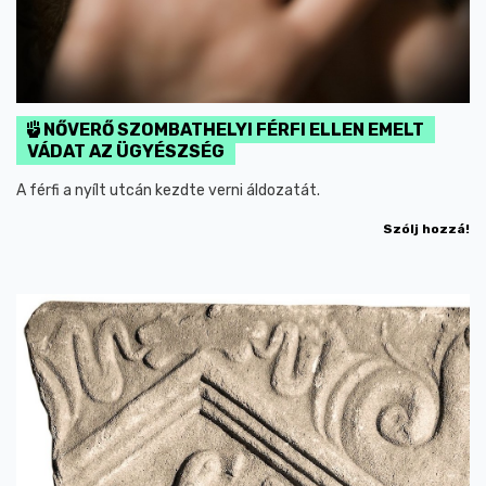
NŐVERŐ SZOMBATHELYI FÉRFI ELLEN EMELT
VÁDAT AZ ÜGYÉSZSÉG
A férfi a nyílt utcán kezdte verni áldozatát.
Szólj hozzá!