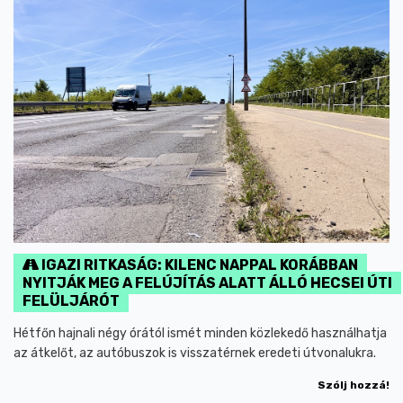
IGAZI RITKASÁG: KILENC NAPPAL KORÁBBAN
NYITJÁK MEG A FELÚJÍTÁS ALATT ÁLLÓ HECSEI ÚTI
FELÜLJÁRÓT
Hétfőn hajnali négy órától ismét minden közlekedő használhatja
az átkelőt, az autóbuszok is visszatérnek eredeti útvonalukra.
Szólj hozzá!