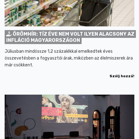
ÖRÖMHÍR: TÍZ ÉVE NEM VOLT ILYEN ALACSONY AZ
INFLÁCIÓ MAGYARORSZÁGON
Júliusban mindössze 1,2 százalékkal emelkedtek éves
összevetésben a fogyasztói árak, miközben az élelmiszerek ára
már csökkent.
Szólj hozzá!