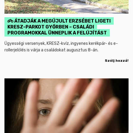
ÁTADJÁK A MEGÚJULT ERZSÉBET LIGETI
KRESZ-PARKOT GYŐRBEN – CSALÁDI
PROGRAMOKKAL ÜNNEPLIK A FELÚJÍTÁST
Ügyességi versenyek, KRESZ-kvíz, ingyenes kerékpár- és e-
rollerjelölés is várja a családokat augusztus 8-án.
Szólj hozzá!