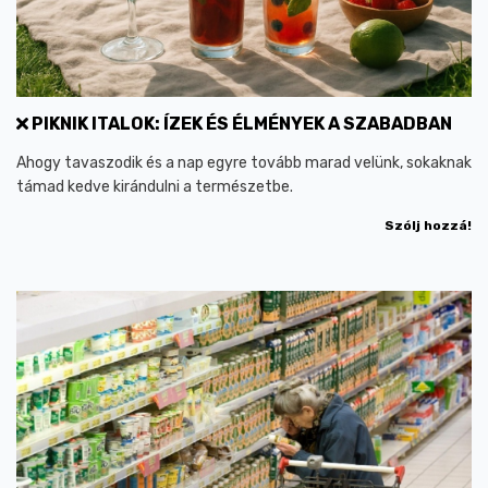
PIKNIK ITALOK: ÍZEK ÉS ÉLMÉNYEK A SZABADBAN
Ahogy tavaszodik és a nap egyre tovább marad velünk, sokaknak
támad kedve kirándulni a természetbe.
Szólj hozzá!