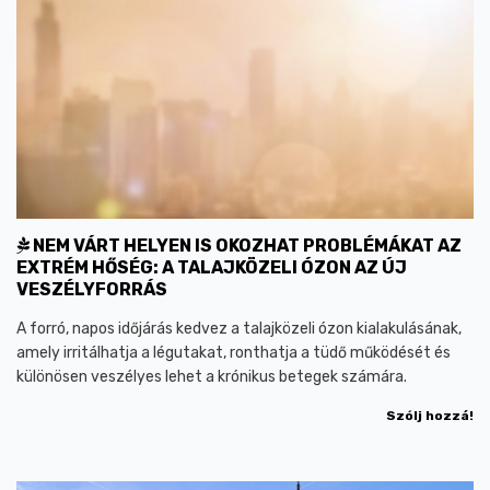
NEM VÁRT HELYEN IS OKOZHAT PROBLÉMÁKAT AZ
EXTRÉM HŐSÉG: A TALAJKÖZELI ÓZON AZ ÚJ
VESZÉLYFORRÁS
A forró, napos időjárás kedvez a talajközeli ózon kialakulásának,
amely irritálhatja a légutakat, ronthatja a tüdő működését és
különösen veszélyes lehet a krónikus betegek számára.
Szólj hozzá!