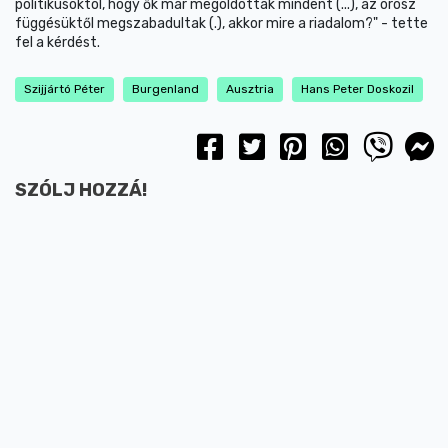
politikusoktól, hogy ők már megoldottak mindent (...), az orosz
függésüktől megszabadultak (.), akkor mire a riadalom?" - tette
fel a kérdést.
Szijjártó Péter
Burgenland
Ausztria
Hans Peter Doskozil
SZÓLJ HOZZÁ!