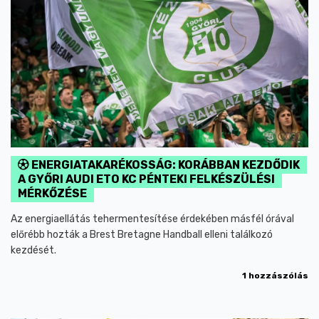
ENERGIATAKARÉKOSSÁG: KORÁBBAN KEZDŐDIK
A GYŐRI AUDI ETO KC PÉNTEKI FELKÉSZÜLÉSI
MÉRKŐZÉSE
Az energiaellátás tehermentesítése érdekében másfél órával
előrébb hozták a Brest Bretagne Handball elleni találkozó
kezdését.
1 hozzászólás