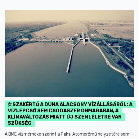
SZAKÉRTŐ A DUNA ALACSONY VÍZÁLLÁSÁRÓL: A
VÍZLÉPCSŐ SEM CSODASZER ÖNMAGÁBAN, A
KLÍMAVÁLTOZÁS MIATT ÚJ SZEMLÉLETRE VAN
SZÜKSÉG
A BME vízmérnöke szerint a Paksi Atomerőmű helyzetére sem