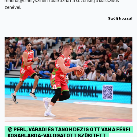
rendhagyó helyszínen találkozhat a közönség a klasszikus
zenével.
Szólj hozzá!
PERL, VÁRADI ÉS TANOH DEZ IS OTT VAN A FÉRFI
KOSÁRLABDA-VÁLOGATOTT SZŰKÍTETT