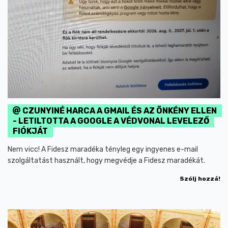
CZUNYINÉ HARCA A GMAIL ÉS AZ ÖNKÉNY ELLEN
- LETILTOTTA A GOOGLE A VÉDVONAL LEVELEZŐ
FIÓKJÁT
Nem vicc! A Fidesz maradéka tényleg egy ingyenes e-mail
szolgáltatást használt, hogy megvédje a Fidesz maradékát.
Szólj hozzá!