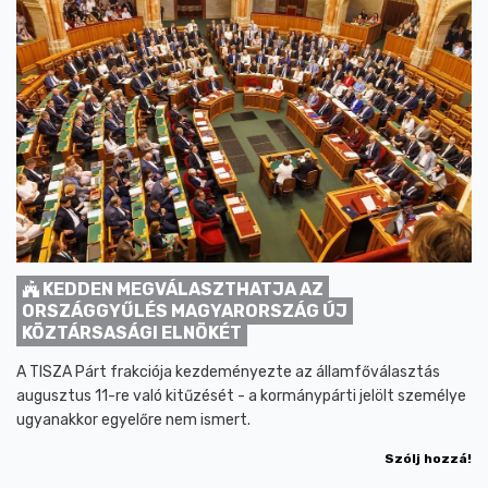
KEDDEN MEGVÁLASZTHATJA AZ
ORSZÁGGYŰLÉS MAGYARORSZÁG ÚJ
KÖZTÁRSASÁGI ELNÖKÉT
A TISZA Párt frakciója kezdeményezte az államfőválasztás
augusztus 11-re való kitűzését - a kormánypárti jelölt személye
ugyanakkor egyelőre nem ismert.
Szólj hozzá!