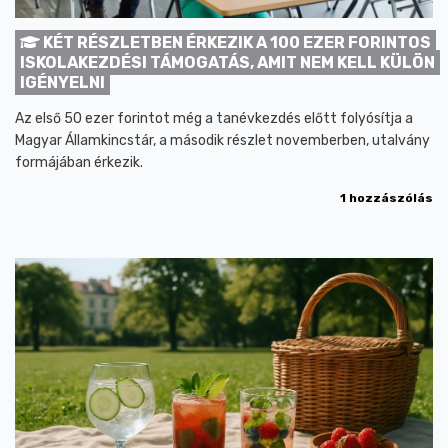
KÉT RÉSZLETBEN ÉRKEZIK A 100 EZER FORINTOS
ISKOLAKEZDÉSI TÁMOGATÁS, AMIT NEM KELL KÜLÖN
IGÉNYELNI
Az első 50 ezer forintot még a tanévkezdés előtt folyósítja a
Magyar Államkincstár, a második részlet novemberben, utalvány
formájában érkezik.
1 hozzászólás