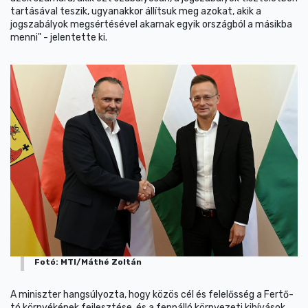
tartásával teszik, ugyanakkor állítsuk meg azokat, akik a
jogszabályok megsértésével akarnak egyik országból a másikba
menni" - jelentette ki.
Fotó: MTI/Máthé Zoltán
A miniszter hangsúlyozta, hogy közös cél és felelősség a Fertő-
tó környékének fejlesztése, és a fennálló környezeti kihívások