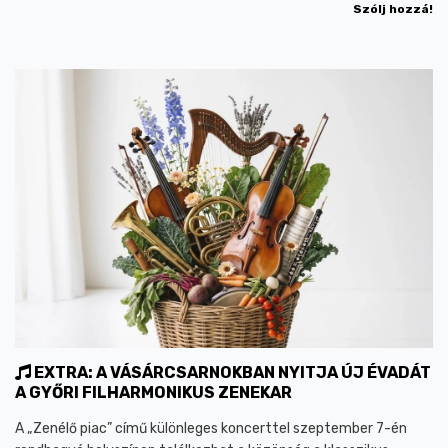
Szólj hozzá!
EXTRA: A VÁSÁRCSARNOKBAN NYITJA ÚJ ÉVADÁT
A GYŐRI FILHARMONIKUS ZENEKAR
A „Zenélő piac” című különleges koncerttel szeptember 7-én