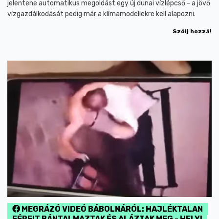
jelentene automatikus megoldást egy új dunai vízlépcső - a jövő
vízgazdálkodását pedig már a klímamodellekre kell alapozni.
Szólj hozzá!
MEGRÁZÓ VIDEÓ BÁBOLNÁRÓL: HAJLÉKTALAN
FÉRFIT BÁNTALMAZTAK ÉS ALÁZTAK MEG - HELYI