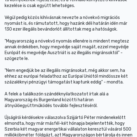
kezelése is csak együtt lehetséges.
Végül pedig közös kihívásnak nevezte a növekvő migrációs
nyomást is, és rámutatott, hogy hazánk déli határán idén már
130 ezer illegális bevándorlót állítottak meg a hatóságok.
"Magyarország a növekvő nyomás ellenére is mindent megtesz
annak érdekében, hogy megvédje saját magát, ezzel megvédje
Európát és megvédje Ausztriát is az illegális migránsoktól" -
szögezte le.
"Nem engedjük be az illegális migránsokat, még akkor sem, ha
ehhez az európai feladathoz az Európai Uniótól mindössze két
százaléknyi pénzügyi támogatást kaptunk eddig" - mondta.
A felek a találkozón szándéknyilatkozatot írtak alá a
Magyarország és Burgenland közötti határon
átnyúlóegyüttműködés további fejlesztéséről.
Újságírói kérdésekre válaszolva Szijjártó Péter mindenekelőtt
elmondta, hogy már másfél-két hónapja bejelentették, hogy
Szerbia két magyar energetikai vállalaton keresztül vásárol 500
millióköbméter földgázt, azt Magyarországon bértárolja és innen