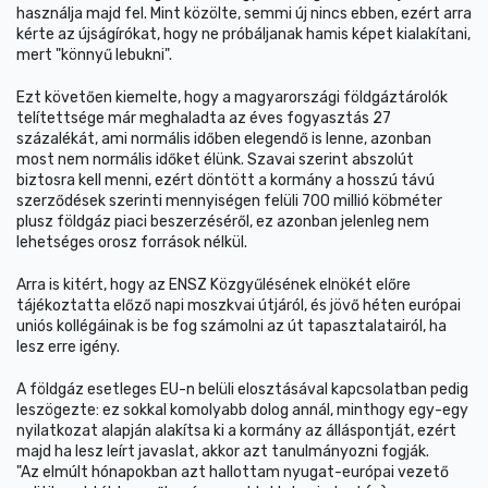
használja majd fel. Mint közölte, semmi új nincs ebben, ezért arra
kérte az újságírókat, hogy ne próbáljanak hamis képet kialakítani,
mert "könnyű lebukni".
Ezt követően kiemelte, hogy a magyarországi földgáztárolók
telítettsége már meghaladta az éves fogyasztás 27
százalékát, ami normális időben elegendő is lenne, azonban
most nem normális időket élünk. Szavai szerint abszolút
biztosra kell menni, ezért döntött a kormány a hosszú távú
szerződések szerinti mennyiségen felüli 700 millió köbméter
plusz földgáz piaci beszerzéséről, ez azonban jelenleg nem
lehetséges orosz források nélkül.
Arra is kitért, hogy az ENSZ Közgyűlésének elnökét előre
tájékoztatta előző napi moszkvai útjáról, és jövő héten európai
uniós kollégáinak is be fog számolni az út tapasztalatairól, ha
lesz erre igény.
A földgáz esetleges EU-n belüli elosztásával kapcsolatban pedig
leszögezte: ez sokkal komolyabb dolog annál, minthogy egy-egy
nyilatkozat alapján alakítsa ki a kormány az álláspontját, ezért
majd ha lesz leírt javaslat, akkor azt tanulmányozni fogják.
"Az elmúlt hónapokban azt hallottam nyugat-európai vezető