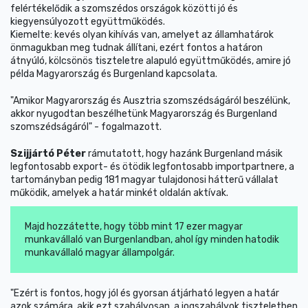
felértékelődik a szomszédos országok közötti jó és
kiegyensúlyozott együttműködés.
Kiemelte: kevés olyan kihívás van, amelyet az államhatárok
önmagukban meg tudnak állítani, ezért fontos a határon
átnyúló, kölcsönös tiszteletre alapuló együttműködés, amire jó
példa Magyarország és Burgenland kapcsolata.
"Amikor Magyarország és Ausztria szomszédságáról beszélünk,
akkor nyugodtan beszélhetünk Magyarország és Burgenland
szomszédságáról" - fogalmazott.
Szijjártó Péter
rámutatott, hogy hazánk Burgenland másik
legfontosabb export- és ötödik legfontosabb importpartnere, a
tartományban pedig 181 magyar tulajdonosi hátterű vállalat
működik, amelyek a határ minkét oldalán aktívak.
Majd hozzátette, hogy több mint 17 ezer magyar
munkavállaló van Burgenlandban, ahol így minden hatodik
munkavállaló magyar állampolgár.
"Ezért is fontos, hogy jól és gyorsan átjárható legyen a határ
azok számára, akik ezt szabályosan, a jogszabályok tiszteletben