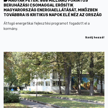
MAGYAR PÉTER: 868 MILLIÁRD FORINTOS
BERUHÁZÁSI CSOMAGGAL ERŐSÍTIK
MAGYARORSZÁG ENERGIAELLÁTÁSÁT, MIKÖZBEN
TOVÁBBRA IS KRITIKUS NAPOK ELÉ NÉZ AZ ORSZÁG
Átfogó energetikai fejlesztési programot fogadott el a
kormány.
Szólj hozzá!