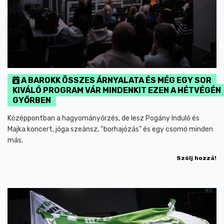
A BAROKK ÖSSZES ÁRNYALATA ÉS MÉG EGY SOR
KIVÁLÓ PROGRAM VÁR MINDENKIT EZEN A HÉTVÉGÉN
GYŐRBEN
Középpontban a hagyományőrzés, de lesz Pogány Induló és
Majka koncert, jóga szeánsz, “borhajózás” és egy csomó minden
más.
Szólj hozzá!