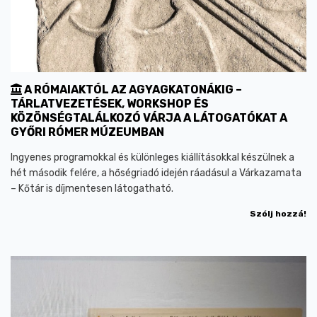
A RÓMAIAKTÓL AZ AGYAGKATONÁKIG –
TÁRLATVEZETÉSEK, WORKSHOP ÉS
KÖZÖNSÉGTALÁLKOZÓ VÁRJA A LÁTOGATÓKAT A
GYŐRI RÓMER MÚZEUMBAN
Ingyenes programokkal és különleges kiállításokkal készülnek a
hét második felére, a hőségriadó idején ráadásul a Várkazamata
– Kőtár is díjmentesen látogatható.
Szólj hozzá!