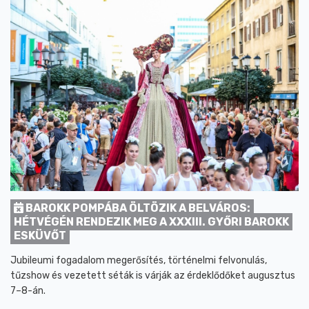
BAROKK POMPÁBA ÖLTÖZIK A BELVÁROS:
HÉTVÉGÉN RENDEZIK MEG A XXXIII. GYŐRI BAROKK
ESKÜVŐT
Jubileumi fogadalom megerősítés, történelmi felvonulás,
tűzshow és vezetett séták is várják az érdeklődőket augusztus
7–8-án.