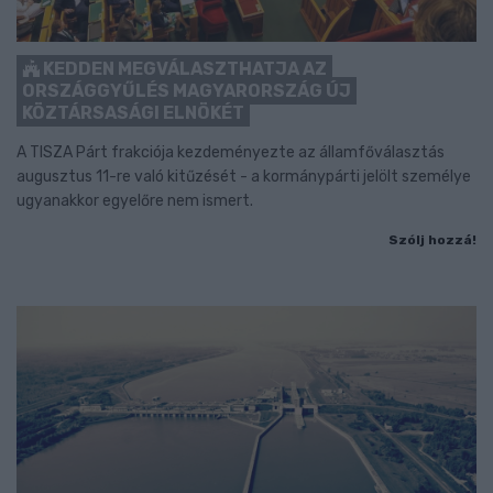
KEDDEN MEGVÁLASZTHATJA AZ
ORSZÁGGYŰLÉS MAGYARORSZÁG ÚJ
KÖZTÁRSASÁGI ELNÖKÉT
A TISZA Párt frakciója kezdeményezte az államfőválasztás
augusztus 11-re való kitűzését - a kormánypárti jelölt személye
ugyanakkor egyelőre nem ismert.
Szólj hozzá!