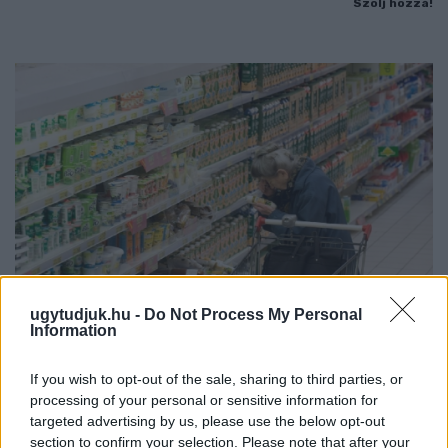
Szólj hozzá!
ugytudjuk.hu -
Do Not Process My Personal
Information
ÖRÖMHÍR: TÍZ ÉVE NEM VOLT ILYEN ALACSONY AZ
INFLÁCIÓ MAGYARORSZÁGON
If you wish to opt-out of the sale, sharing to third parties, or
processing of your personal or sensitive information for
Júliusban mindössze 1,2 százalékkal emelkedtek éves
targeted advertising by us, please use the below opt-out
összevetésben a fogyasztói árak, miközben az élelmiszerek ára
section to confirm your selection. Please note that after your