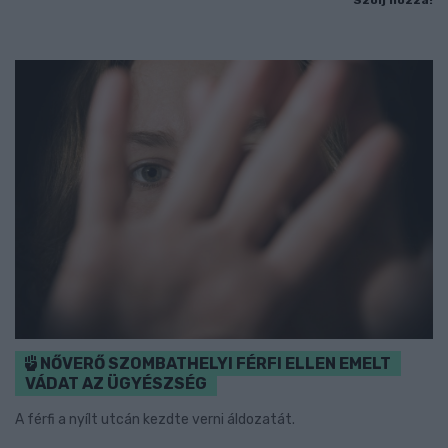
Szólj hozzá!
NŐVERŐ SZOMBATHELYI FÉRFI ELLEN EMELT
VÁDAT AZ ÜGYÉSZSÉG
A férfi a nyílt utcán kezdte verni áldozatát.