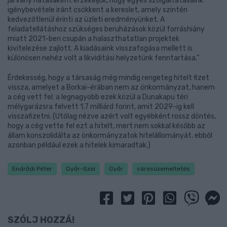
járvány hatásaként érzékeljük, hogy egyes szolgáltatásaink
igénybevétele iránt csökkent a kereslet, amely szintén
kedvezőtlenül érinti az üzleti eredményünket. A
feladatellátáshoz szükséges beruházások közül forráshiány
miatt 2021-ben csupán a halaszthatatlan projektek
kivitelezése zajlott. A kiadásaink visszafogása mellett is
különösen nehéz volt a likviditási helyzetünk fenntartása.”
Érdekesség, hogy a társaság még mindig rengeteg hitelt fizet
vissza, amelyet a Borkai-érában nem az önkormányzat, hanem
a cég vett fel: a legnagyobb ezek közül a Dunakapu téri
mélygarázsra felvett 1,7 milliárd forint, amit 2029-ig kell
visszafizetni. (Utólag nézve azért volt egyébként rossz döntés,
hogy a cég vette fel ezt a hitelt, mert nem sokkal később az
állam konszolidálta az önkormányzatok hitelállományát, ebből
azonban például ezek a hitelek kimaradtak.)
Endrődi Péter
Győr-Szol
Győr
városüzemeltetés
SZÓLJ HOZZÁ!