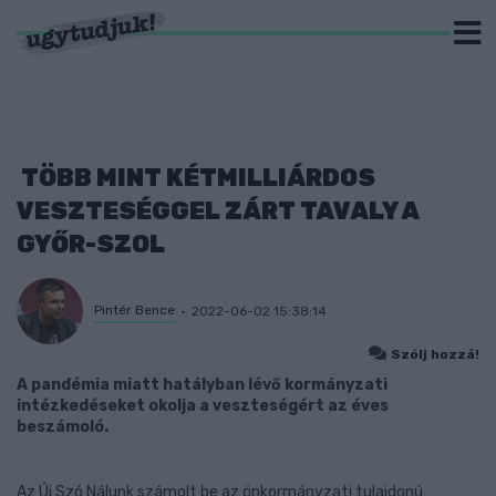
TÖBB MINT KÉTMILLIÁRDOS
VESZTESÉGGEL ZÁRT TAVALY A
GYŐR-SZOL
Pintér Bence
2022-06-02 15:38:14
Szólj hozzá!
A pandémia miatt hatályban lévő kormányzati
intézkedéseket okolja a veszteségért az éves
beszámoló.
Az Új Szó Nálunk számolt be az önkormányzati tulajdonú