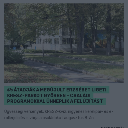
ÁTADJÁK A MEGÚJULT ERZSÉBET LIGETI
KRESZ-PARKOT GYŐRBEN – CSALÁDI
PROGRAMOKKAL ÜNNEPLIK A FELÚJÍTÁST
Ügyességi versenyek, KRESZ-kvíz, ingyenes kerékpár- és e-
rollerjelölés is várja a családokat augusztus 8-án.