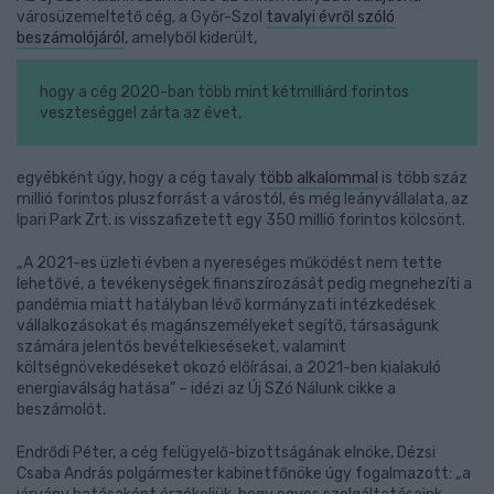
városüzemeltető cég, a Győr-Szol
tavalyi évről szóló
beszámolójáról
, amelyből kiderült,
hogy a cég 2020-ban több mint kétmilliárd forintos
veszteséggel zárta az évet,
egyébként úgy, hogy a cég tavaly
több
alkalommal
is több száz
millió forintos pluszforrást a várostól, és még leányvállalata, az
Ipari Park Zrt. is visszafizetett egy 350 millió forintos kölcsönt.
„A 2021-es üzleti évben a nyereséges működést nem tette
lehetővé, a tevékenységek finanszírozását pedig megnehezíti a
pandémia miatt hatályban lévő kormányzati intézkedések
vállalkozásokat és magánszemélyeket segítő, társaságunk
számára jelentős bevételkieséseket, valamint
költségnövekedéseket okozó előírásai, a 2021-ben kialakuló
energiaválság hatása” – idézi az Új SZó Nálunk cikke a
beszámolót.
Endrődi Péter, a cég felügyelő-bizottságának elnöke, Dézsi
Csaba András polgármester kabinetfőnöke úgy fogalmazott: „a