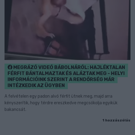
MEGRÁZÓ VIDEÓ BÁBOLNÁRÓL: HAJLÉKTALAN
FÉRFIT BÁNTALMAZTAK ÉS ALÁZTAK MEG - HELYI
INFORMÁCIÓINK SZERINT A RENDŐRSÉG MÁR
INTÉZKEDIK AZ ÜGYBEN
A felvételen egy padon alvó férfit ütnek meg, majd arra
kényszerítik, hogy térdre ereszkedve megcsókolja egyikük
bakancsát.
1 hozzászólás