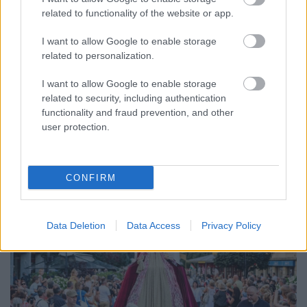
related to functionality of the website or app.
ENERGIATAKARÉKOSSÁG: KORÁBBAN KEZDŐDIK
A GYŐRI AUDI ETO KC PÉNTEKI FELKÉSZÜLÉSI
I want to allow Google to enable storage
MÉRKŐZÉSE
related to personalization.
Az energiaellátás tehermentesítése érdekében másfél órával
I want to allow Google to enable storage
előrébb hozták a Brest Bretagne Handball elleni találkozó
related to security, including authentication
kezdését.
functionality and fraud prevention, and other
1 hozzászólás
user protection.
CONFIRM
Data Deletion
Data Access
Privacy Policy