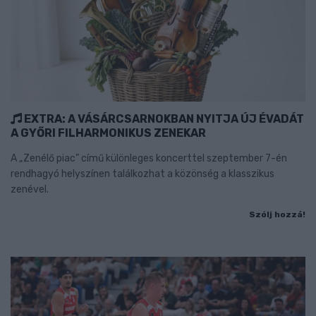
EXTRA: A VÁSÁRCSARNOKBAN NYITJA ÚJ ÉVADÁT
A GYŐRI FILHARMONIKUS ZENEKAR
A „Zenélő piac” című különleges koncerttel szeptember 7-én
rendhagyó helyszínen találkozhat a közönség a klasszikus
zenével.
Szólj hozzá!