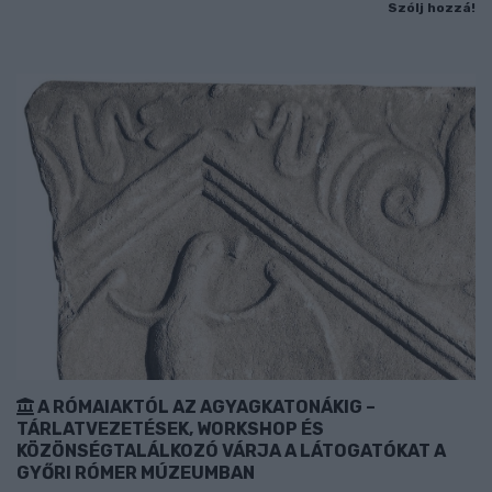
Szólj hozzá!
A RÓMAIAKTÓL AZ AGYAGKATONÁKIG –
TÁRLATVEZETÉSEK, WORKSHOP ÉS
KÖZÖNSÉGTALÁLKOZÓ VÁRJA A LÁTOGATÓKAT A
GYŐRI RÓMER MÚZEUMBAN