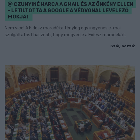
CZUNYINÉ HARCA A GMAIL ÉS AZ ÖNKÉNY ELLEN
- LETILTOTTA A GOOGLE A VÉDVONAL LEVELEZŐ
FIÓKJÁT
Nem vicc! A Fidesz maradéka tényleg egy ingyenes e-mail
szolgáltatást használt, hogy megvédje a Fidesz maradékát.
Szólj hozzá!