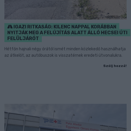
IGAZI RITKASÁG: KILENC NAPPAL KORÁBBAN
NYITJÁK MEG A FELÚJÍTÁS ALATT ÁLLÓ HECSEI ÚTI
FELÜLJÁRÓT
Hétfőn hajnali négy órától ismét minden közlekedő használhatja
az átkelőt, az autóbuszok is visszatérnek eredeti útvonalukra.
Szólj hozzá!