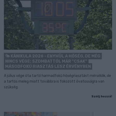
KÁNIKULA 2026 - ENYHÜL A HŐSÉG, DE MÉG
NINCS VÉGE: SZOMBATTÓL MÁR “CSAK”
MÁSODFOKÚ RIASZTÁS LESZ ÉRVÉNYBEN
A július vége óta tartó harmadfokú hőségriasztást mérséklik, de
a tartós meleg miatt továbbra is fokozott óvatosságra van
szükség.
Szólj hozzá!