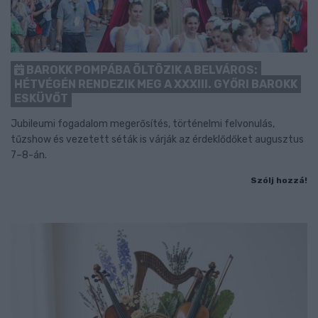
BAROKK POMPÁBA ÖLTÖZIK A BELVÁROS:
HÉTVÉGÉN RENDEZIK MEG A XXXIII. GYŐRI BAROKK
ESKÜVŐT
Jubileumi fogadalom megerősítés, történelmi felvonulás,
tűzshow és vezetett séták is várják az érdeklődőket augusztus
7–8-án.
Szólj hozzá!