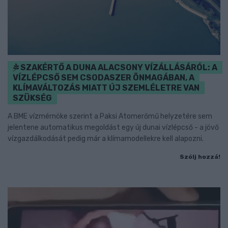
SZAKÉRTŐ A DUNA ALACSONY VÍZÁLLÁSÁRÓL: A
VÍZLÉPCSŐ SEM CSODASZER ÖNMAGÁBAN, A
KLÍMAVÁLTOZÁS MIATT ÚJ SZEMLÉLETRE VAN
SZÜKSÉG
A BME vízmérnöke szerint a Paksi Atomerőmű helyzetére sem
jelentene automatikus megoldást egy új dunai vízlépcső - a jövő
vízgazdálkodását pedig már a klímamodellekre kell alapozni.
Szólj hozzá!