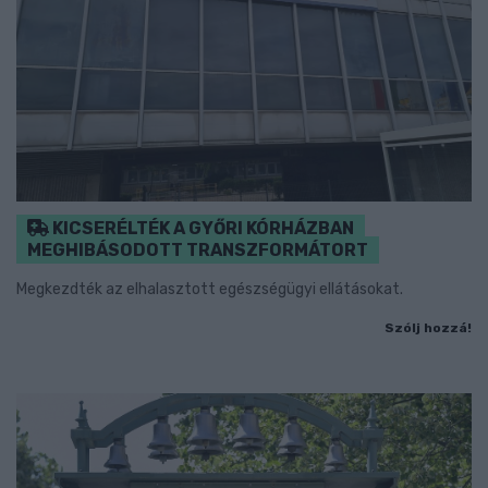
KICSERÉLTÉK A GYŐRI KÓRHÁZBAN
MEGHIBÁSODOTT TRANSZFORMÁTORT
Megkezdték az elhalasztott egészségügyi ellátásokat.
Szólj hozzá!