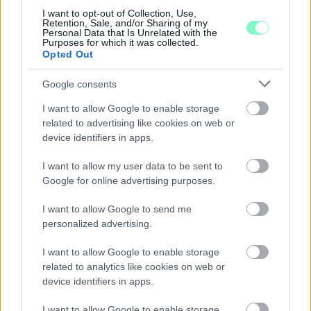
I want to opt-out of Collection, Use,
Középpontban a hagyományőrzés, de lesz Pogány Induló és
Retention, Sale, and/or Sharing of my
Personal Data that Is Unrelated with the
Majka koncert, jóga szeánsz, “borhajózás” és egy csomó minden
Purposes for which it was collected.
más.
Opted Out
Szólj hozzá!
Google consents
I want to allow Google to enable storage
related to advertising like cookies on web or
device identifiers in apps.
I want to allow my user data to be sent to
Google for online advertising purposes.
I want to allow Google to send me
personalized advertising.
I want to allow Google to enable storage
related to analytics like cookies on web or
device identifiers in apps.
I want to allow Google to enable storage