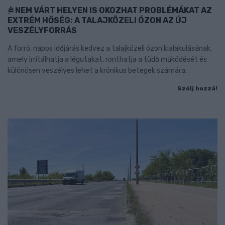
NEM VÁRT HELYEN IS OKOZHAT PROBLÉMÁKAT AZ
EXTRÉM HŐSÉG: A TALAJKÖZELI ÓZON AZ ÚJ
VESZÉLYFORRÁS
A forró, napos időjárás kedvez a talajközeli ózon kialakulásának,
amely irritálhatja a légutakat, ronthatja a tüdő működését és
különösen veszélyes lehet a krónikus betegek számára.
Szólj hozzá!