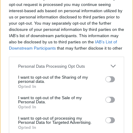
már csökkent.
opt-out request is processed you may continue seeing
interest-based ads based on personal information utilized by
Szólj hozzá!
us or personal information disclosed to third parties prior to
your opt-out. You may separately opt-out of the further
disclosure of your personal information by third parties on the
IAB’s list of downstream participants. This information may
also be disclosed by us to third parties on the
IAB’s List of
Downstream Participants
that may further disclose it to other
third parties.
Please note that this website/app uses one or more Google
Personal Data Processing Opt Outs
services and may gather and store information including but
not limited to your visit or usage behaviour. You may click to
I want to opt-out of the Sharing of my
personal data.
grant or deny consent to Google and its third-party tags to
Opted In
use your data for below specified purposes in below Google
consent section.
I want to opt-out of the Sale of my
Personal Data.
Opted In
I want to opt-out of processing my
A BAROKK ÖSSZES ÁRNYALATA ÉS MÉG EGY SOR
Personal Data for Targeted Advertising.
KIVÁLÓ PROGRAM VÁR MINDENKIT EZEN A HÉTVÉGÉN
Opted In
GYŐRBEN