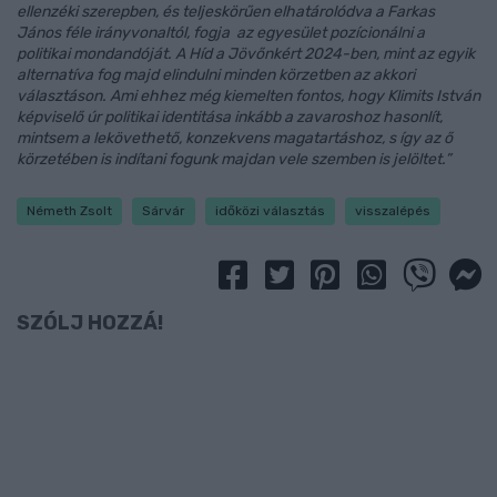
ellenzéki szerepben, és teljeskörűen elhatárolódva a Farkas
János féle irányvonaltól, fogja az egyesület pozícionálni a
politikai mondandóját. A Híd a Jövőnkért 2024-ben, mint az egyik
alternatíva fog majd elindulni minden körzetben az akkori
választáson. Ami ehhez még kiemelten fontos, hogy Klimits István
képviselő úr politikai identitása inkább a zavaroshoz hasonlít,
mintsem a lekövethető, konzekvens magatartáshoz, s így az ő
körzetében is indítani fogunk majdan vele szemben is jelöltet.”
Németh Zsolt
Sárvár
időközi választás
visszalépés
SZÓLJ HOZZÁ!