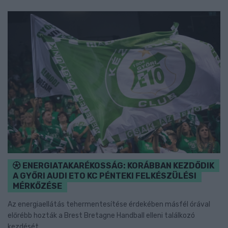
ENERGIATAKARÉKOSSÁG: KORÁBBAN KEZDŐDIK
A GYŐRI AUDI ETO KC PÉNTEKI FELKÉSZÜLÉSI
MÉRKŐZÉSE
Az energiaellátás tehermentesítése érdekében másfél órával
előrébb hozták a Brest Bretagne Handball elleni találkozó
kezdését.