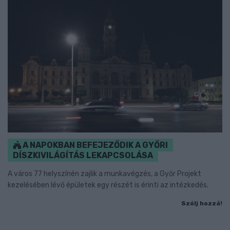
A NAPOKBAN BEFEJEZŐDIK A GYŐRI
DÍSZKIVILÁGÍTÁS LEKAPCSOLÁSA
A város 77 helyszínén zajlik a munkavégzés, a Győr Projekt
kezelésében lévő épületek egy részét is érinti az intézkedés.
Szólj hozzá!