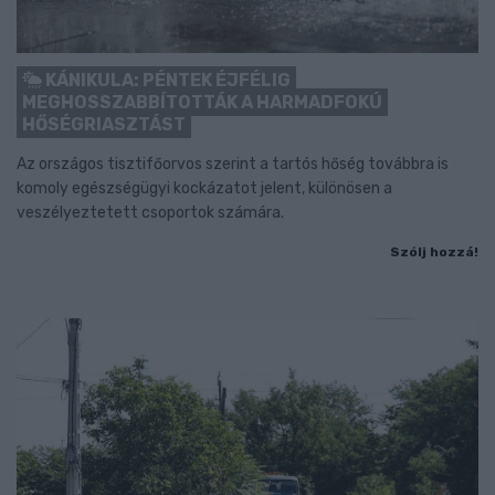
KÁNIKULA: PÉNTEK ÉJFÉLIG
MEGHOSSZABBÍTOTTÁK A HARMADFOKÚ
HŐSÉGRIASZTÁST
Az országos tisztifőorvos szerint a tartós hőség továbbra is
komoly egészségügyi kockázatot jelent, különösen a
veszélyeztetett csoportok számára.
Szólj hozzá!