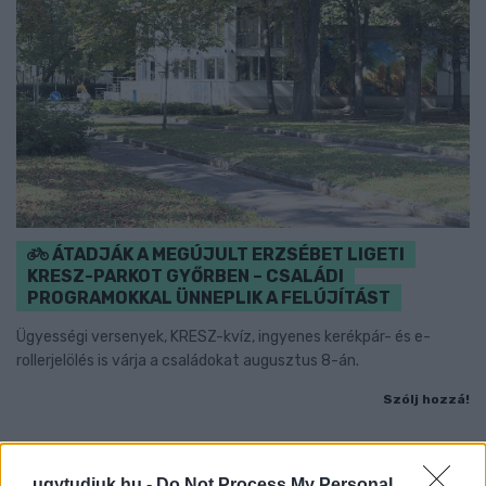
ÁTADJÁK A MEGÚJULT ERZSÉBET LIGETI
KRESZ-PARKOT GYŐRBEN – CSALÁDI
PROGRAMOKKAL ÜNNEPLIK A FELÚJÍTÁST
Ügyességi versenyek, KRESZ-kvíz, ingyenes kerékpár- és e-
rollerjelölés is várja a családokat augusztus 8-án.
Szólj hozzá!
ugytudjuk.hu -
Do Not Process My Personal