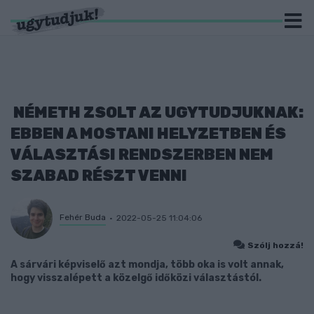
NÉMETH ZSOLT AZ UGYTUDJUKNAK:
EBBEN A MOSTANI HELYZETBEN ÉS
VÁLASZTÁSI RENDSZERBEN NEM
SZABAD RÉSZT VENNI
Fehér Buda
2022-05-25 11:04:06
Szólj hozzá!
A sárvári képviselő azt mondja, több oka is volt annak,
hogy visszalépett a közelgő időközi választástól.