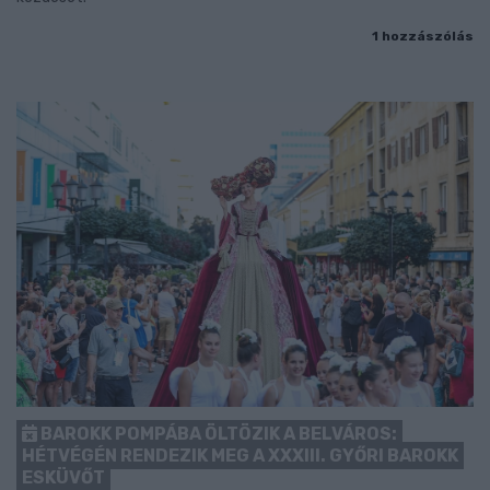
1 hozzászólás
BAROKK POMPÁBA ÖLTÖZIK A BELVÁROS:
HÉTVÉGÉN RENDEZIK MEG A XXXIII. GYŐRI BAROKK
ESKÜVŐT