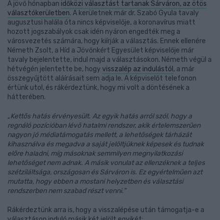
A jövő hónapban
időközi választást tartanak Sárváron, az ötös
választókerületben
. A kerületnek már dr. Szabó Gyula tavaly
augusztusi halála óta nincs képviselője, a koronavírus miatt
hozott jogszabályok csak idén nyáron engedték meg a
városvezetés számára, hogy kiírják a választás. Ennek ellenére
Németh Zsolt, a Híd a Jövőnkért Egyesület képviselője már
tavaly bejelentette, indul majd a választásokon. Németh végül a
hétvégén jelentette be, hogy
visszalép az indulástól
, a már
összegyűjtött aláírásait sem adja le. A képviselőt telefonon
értünk utol, és rákérdeztünk, hogy mi volt a döntésének a
hátterében.
„Kettős hatás érvényesült. Az egyik hatás arról szól, hogy a
regnáló pozícióban lévő hatalmi rendszer, akik értelemszerűen
nagyon jó médiatámogatás mellett, a lehetőségek tárházát
kihasználva és megadva a saját jelöltjüknek képesek és tudnak
előre haladni, míg másoknak semmilyen megnyilatkozási
lehetőséget nem adnak. A másik vonulat az ellenzéknek a teljes
szétziláltsága, országosan és Sárváron is. Ez egyértelműen azt
mutatta, hogy ebben a mostani helyzetben és választási
rendszerben nem szabad részt venni.”
Rákérdeztünk arra is, hogy a visszalépése után támogatja-e a
választáson induló másik két jelölt egyikét: