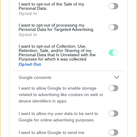
consent section.
I want to opt-out of the Sale of my
Personal Data.
Opted In
I want to opt-out of processing my
Personal Data for Targeted Advertising.
Opted In
I want to opt-out of Collection, Use,
Retention, Sale, and/or Sharing of my
Personal Data that Is Unrelated with the
Purposes for which it was collected.
Opted Out
Google consents
I want to allow Google to enable storage
A RÓMAIAKTÓL AZ AGYAGKATONÁKIG –
TÁRLATVEZETÉSEK, WORKSHOP ÉS
related to advertising like cookies on web or
KÖZÖNSÉGTALÁLKOZÓ VÁRJA A LÁTOGATÓKAT A
device identifiers in apps.
GYŐRI RÓMER MÚZEUMBAN
I want to allow my user data to be sent to
Ingyenes programokkal és különleges kiállításokkal készülnek a
Google for online advertising purposes.
hét második felére, a hőségriadó idején ráadásul a Várkazamata
– Kőtár is díjmentesen látogatható.
I want to allow Google to send me