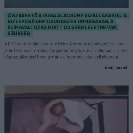
SZAKÉRTŐ A DUNA ALACSONY VÍZÁLLÁSÁRÓL: A
VÍZLÉPCSŐ SEM CSODASZER ÖNMAGÁBAN, A
KLÍMAVÁLTOZÁS MIATT ÚJ SZEMLÉLETRE VAN
SZÜKSÉG
A BME vízmérnöke szerint a Paksi Atomerőmű helyzetére sem
jelentene automatikus megoldást egy új dunai vízlépcső - a jövő
vízgazdálkodását pedig már a klímamodellekre kell alapozni.
Szólj hozzá!