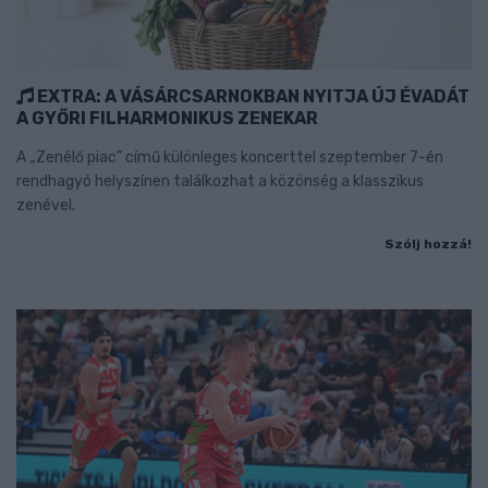
EXTRA: A VÁSÁRCSARNOKBAN NYITJA ÚJ ÉVADÁT
A GYŐRI FILHARMONIKUS ZENEKAR
A „Zenélő piac” című különleges koncerttel szeptember 7-én
rendhagyó helyszínen találkozhat a közönség a klasszikus
zenével.
Szólj hozzá!