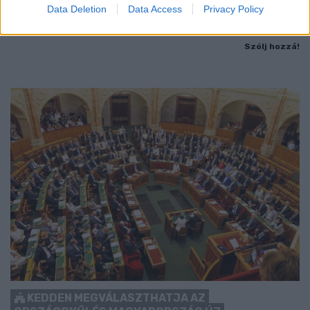
Nem vicc! A Fidesz maradéka tényleg egy ingyenes e-mail
Data Deletion
Data Access
Privacy Policy
szolgáltatást használt, hogy megvédje a Fidesz maradékát.
Szólj hozzá!
KEDDEN MEGVÁLASZTHATJA AZ