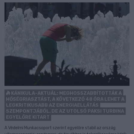
KÁNIKULA-AKTUÁL: MEGHOSSZABBÍTOTTÁK A
HŐSÉGRIASZTÁST, A KÖVETKEZŐ 48 ÓRA LEHET A
LEGKRITIKUSABB AZ ENERGIAELLÁTÁS
SZEMPONTJÁBÓL, DE AZ UTOLSÓ PAKSI TURBINA
EGYELŐRE KITART
A Védelmi Munkacsoport szerint egyelőre stabil az ország