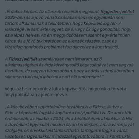
„Érdekes kérdés. Az ellenzék részéről megjelent,
független jelöltet
2022-ben és a jövő vonatkozásában sem, és egyáltalán nem
tartom alkalmasnak a tekintetben, hogy képviselő legyen. A
jelöltségével sem értek egyet, de ő, vagy ők úgy gondolták, hogy
ez a lépés helyes. Az én meggyőződésem szerint egyértelműen
káros, és a jövő tekintetében az ellenzék részére, csak és
kizárólag gondot és problémát fog okozni ez a konstrukció.
A
Fidesz jelöltjét
személyesen nem ismerem, az ő
alkalmasságával és érdekérvényesítő képességével, nem vagyok
tisztában, de nagyon bízom abban, hogy az ötös számú körzetben
sikeresen tud majd lobbizni az ott élő emberekért.”
Végül azt is megkérdeztük a képviselőtől, hogy mik a tervei a
helyi politikában a jövőre nézve.
„A közeljövőben egyértelműen továbbra is a Fidesz, illetve a
Fidesz képviselői fogják irányítani a helyi politikát is. De ami ettől
érdekesebb, az inkább a 2024, és a későbbi évek alakulása. A Híd
a Jövőnkért Egyesület minden olyan kérdésben, ami a város javát
szolgálja, és érvekkel alátámasztható, támogatni fogja a város
vezetését. Ugyanakkor mindezzel együtt továbbra is konstruktív