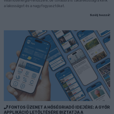
villamosenergia-rendszere, de továbbra is takarékosságra kérik
a lakosságot és a nagyfogyasztókat.
Szólj hozzá!
FONTOS ÜZENET A HŐSÉGRIADÓ IDEJÉRE: A GYŐR
APPLIKÁCIÓ LETÖLTÉSÉRE BIZTATJA A