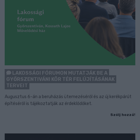
LAKOSSÁGI FÓRUMON MUTATJÁK BE A
GYŐRSZENTIVÁNI KÖR TÉR FELÚJÍTÁSÁNAK
TERVEIT
Augusztus 6-án a beruházás ütemezéséről és az új kerékpárút
építéséről is tájékoztatják az érdeklődőket.
Szólj hozzá!