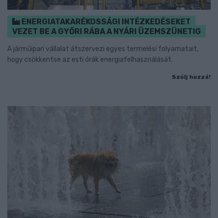
ENERGIATAKARÉKOSSÁGI INTÉZKEDÉSEKET
VEZET BE A GYŐRI RÁBA A NYÁRI ÜZEMSZÜNETIG
A járműipari vállalat átszervezi egyes termelési folyamatait,
hogy csökkentse az esti órák energiafelhasználását.
Szólj hozzá!