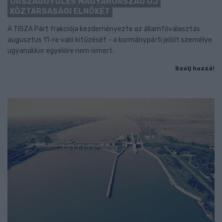
ORSZÁGGYŰLÉS MAGYARORSZÁG ÚJ
KÖZTÁRSASÁGI ELNÖKÉT
A TISZA Párt frakciója kezdeményezte az államfőválasztás
augusztus 11-re való kitűzését - a kormánypárti jelölt személye
ugyanakkor egyelőre nem ismert.
Szólj hozzá!