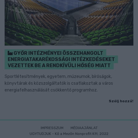
GYŐR INTÉZMÉNYEI ÖSSZEHANGOLT
ENERGIATAKARÉKOSSÁGI INTÉZKEDÉSEKET
VEZETTEK BE A RENDKÍVÜLI HŐSÉG MIATT
Sportlétesítmények, egyetem, múzeumok, bíróságok,
könyvtárak és közszolgáltatók is csatlakoztak a város
energiafelhasználását csökkentő programhoz.
Szólj hozzá!
IMPRESSZUM
MÉDIAAJÁNLAT
UGYTUDJUK - Kő a Mezőn Nonprofit Kft. 2022