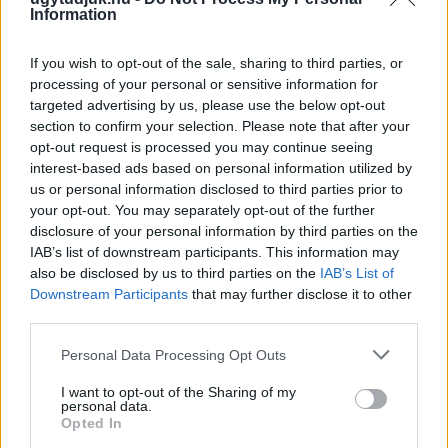
Information
If you wish to opt-out of the sale, sharing to third parties, or
processing of your personal or sensitive information for
targeted advertising by us, please use the below opt-out
section to confirm your selection. Please note that after your
opt-out request is processed you may continue seeing
interest-based ads based on personal information utilized by
us or personal information disclosed to third parties prior to
your opt-out. You may separately opt-out of the further
disclosure of your personal information by third parties on the
IAB’s list of downstream participants. This information may
also be disclosed by us to third parties on the
IAB’s List of
NŐVERŐ SZOMBATHELYI FÉRFI ELLEN EMELT
Downstream Participants
that may further disclose it to other
VÁDAT AZ ÜGYÉSZSÉG
third parties.
A férfi a nyílt utcán kezdte verni áldozatát.
Please note that this website/app uses one or more Google
Personal Data Processing Opt Outs
services and may gather and store information including but
Szólj hozzá!
not limited to your visit or usage behaviour. You may click to
I want to opt-out of the Sharing of my
personal data.
grant or deny consent to Google and its third-party tags to
Opted In
use your data for below specified purposes in below Google