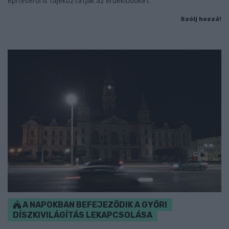
építéséről is tájékoztatják az érdeklődőket.
Szólj hozzá!
A NAPOKBAN BEFEJEZŐDIK A GYŐRI
DÍSZKIVILÁGÍTÁS LEKAPCSOLÁSA