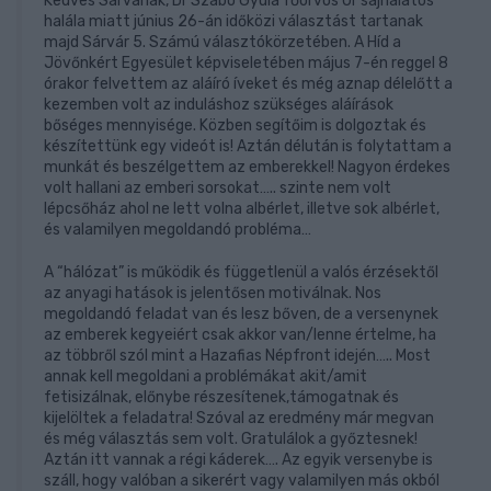
Kedves Sárváriak, Dr Szabó Gyula főorvos Úr sajnálatos
halála miatt június 26-án időközi választást tartanak
majd Sárvár 5. Számú választókörzetében. A Híd a
Jövőnkért Egyesület képviseletében május 7-én reggel 8
órakor felvettem az aláíró íveket és még aznap délelőtt a
kezemben volt az induláshoz szükséges aláírások
bőséges mennyisége. Közben segítőim is dolgoztak és
készítettünk egy videót is! Aztán délután is folytattam a
munkát és beszélgettem az emberekkel! Nagyon érdekes
volt hallani az emberi sorsokat….. szinte nem volt
lépcsőház ahol ne lett volna albérlet, illetve sok albérlet,
és valamilyen megoldandó probléma…
A “hálózat” is működik és függetlenül a valós érzésektől
az anyagi hatások is jelentősen motiválnak. Nos
megoldandó feladat van és lesz bőven, de a versenynek
az emberek kegyeiért csak akkor van/lenne értelme, ha
az többről szól mint a Hazafias Népfront idején….. Most
annak kell megoldani a problémákat akit/amit
fetisizálnak, előnybe részesítenek,támogatnak és
kijelöltek a feladatra! Szóval az eredmény már megvan
és még választás sem volt. Gratulálok a győztesnek!
Aztán itt vannak a régi káderek…. Az egyik versenybe is
száll, hogy valóban a sikerért vagy valamilyen más okból