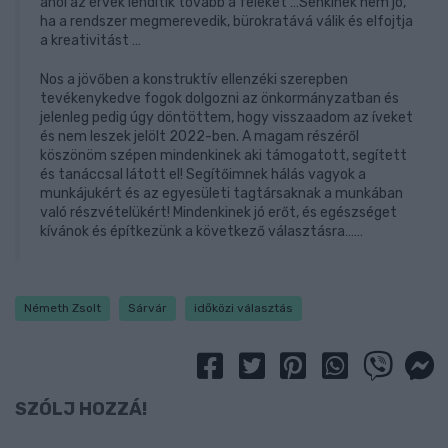
ahol az érvek lendítik tovább a feleket …Senkinek nem jó,
ha a rendszer megmerevedik, bürokratává válik és elfojtja
a kreativitást …
Nos a jövőben a konstruktív ellenzéki szerepben
tevékenykedve fogok dolgozni az önkormányzatban és
jelenleg pedig úgy döntöttem, hogy visszaadom az íveket
és nem leszek jelölt 2022-ben. A magam részéről
köszönöm szépen mindenkinek aki támogatott, segített
és tanáccsal látott el! Segítőimnek hálás vagyok a
munkájukért és az egyesületi tagtársaknak a munkában
való részvételükért! Mindenkinek jó erőt, és egészséget
kívánok és építkezünk a következő választásra……
Németh Zsolt
Sárvár
időközi választás
SZÓLJ HOZZÁ!