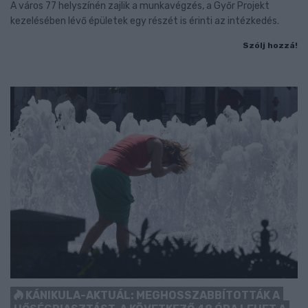
A város 77 helyszínén zajlik a munkavégzés, a Győr Projekt
kezelésében lévő épületek egy részét is érinti az intézkedés.
Szólj hozzá!
KÁNIKULA-AKTUÁL: MEGHOSSZABBÍTOTTÁK A