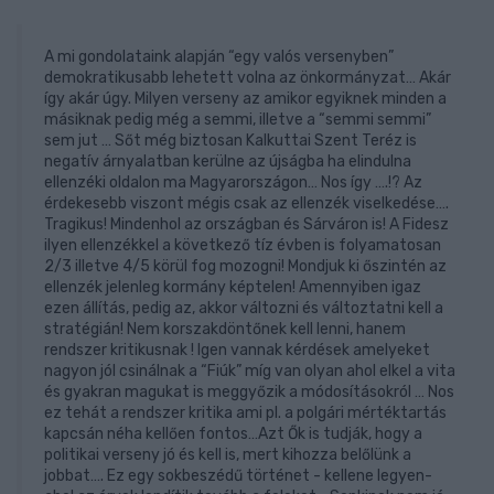
A mi gondolataink alapján “egy valós versenyben”
demokratikusabb lehetett volna az önkormányzat… Akár
így akár úgy. Milyen verseny az amikor egyiknek minden a
másiknak pedig még a semmi, illetve a “semmi semmi”
sem jut … Sőt még biztosan Kalkuttai Szent Teréz is
negatív árnyalatban kerülne az újságba ha elindulna
ellenzéki oldalon ma Magyarországon… Nos így ….!? Az
érdekesebb viszont mégis csak az ellenzék viselkedése….
Tragikus! Mindenhol az országban és Sárváron is! A Fidesz
ilyen ellenzékkel a következő tíz évben is folyamatosan
2/3 illetve 4/5 körül fog mozogni! Mondjuk ki őszintén az
ellenzék jelenleg kormány képtelen! Amennyiben igaz
ezen állítás, pedig az, akkor változni és változtatni kell a
stratégián! Nem korszakdöntőnek kell lenni, hanem
rendszer kritikusnak ! Igen vannak kérdések amelyeket
nagyon jól csinálnak a “Fiúk” míg van olyan ahol elkel a vita
és gyakran magukat is meggyőzik a módosításokról … Nos
ez tehát a rendszer kritika ami pl. a polgári mértéktartás
kapcsán néha kellően fontos…Azt Ők is tudják, hogy a
politikai verseny jó és kell is, mert kihozza belőlünk a
jobbat…. Ez egy sokbeszédű történet - kellene legyen-