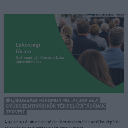
LAKOSSÁGI FÓRUMON MUTATJÁK BE A
GYŐRSZENTIVÁNI KÖR TÉR FELÚJÍTÁSÁNAK
TERVEIT
Augusztus 6-án a beruházás ütemezéséről és az új kerékpárút