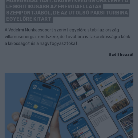
HŐSÉGRIASZTÁST, A KÖVETKEZŐ 48 ÓRA LEHET A
LEGKRITIKUSABB AZ ENERGIAELLÁTÁS
SZEMPONTJÁBÓL, DE AZ UTOLSÓ PAKSI TURBINA
EGYELŐRE KITART
A Védelmi Munkacsoport szerint egyelőre stabil az ország
villamosenergia-rendszere, de továbbra is takarékosságra kérik
a lakosságot és a nagyfogyasztókat.
Szólj hozzá!