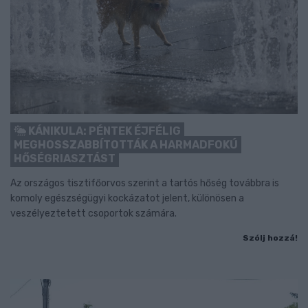
KÁNIKULA: PÉNTEK ÉJFÉLIG
MEGHOSSZABBÍTOTTÁK A HARMADFOKÚ
HŐSÉGRIASZTÁST
Az országos tisztifőorvos szerint a tartós hőség továbbra is
komoly egészségügyi kockázatot jelent, különösen a
veszélyeztetett csoportok számára.
Szólj hozzá!