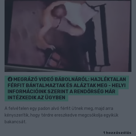
MEGRÁZÓ VIDEÓ BÁBOLNÁRÓL: HAJLÉKTALAN
FÉRFIT BÁNTALMAZTAK ÉS ALÁZTAK MEG - HELYI
INFORMÁCIÓINK SZERINT A RENDŐRSÉG MÁR
INTÉZKEDIK AZ ÜGYBEN
A felvételen egy padon alvó férfit ütnek meg, majd arra
kényszerítik, hogy térdre ereszkedve megcsókolja egyikük
bakancsát.
1 hozzászólás