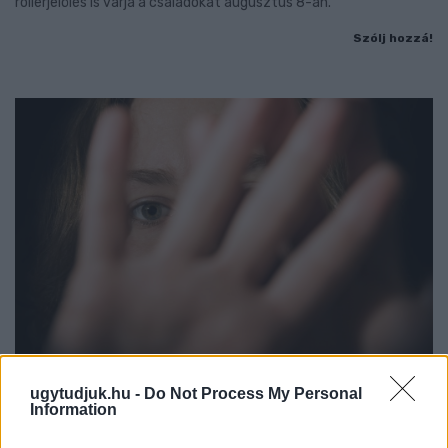
rollerjelölés is várja a családokat augusztus 8-án.
Szólj hozzá!
ugytudjuk.hu -
Do Not Process My Personal
NŐVERŐ SZOMBATHELYI FÉRFI ELLEN EMELT
Information
VÁDAT AZ ÜGYÉSZSÉG