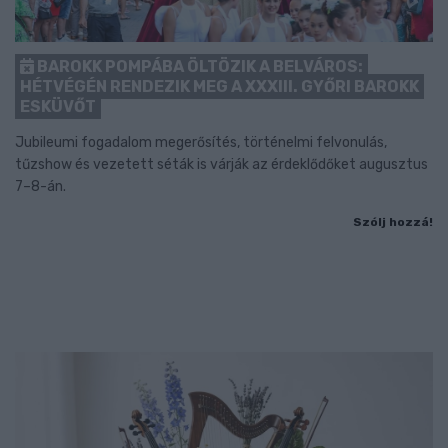
BAROKK POMPÁBA ÖLTÖZIK A BELVÁROS:
HÉTVÉGÉN RENDEZIK MEG A XXXIII. GYŐRI BAROKK
ESKÜVŐT
Jubileumi fogadalom megerősítés, történelmi felvonulás,
tűzshow és vezetett séták is várják az érdeklődőket augusztus
7–8-án.
Szólj hozzá!