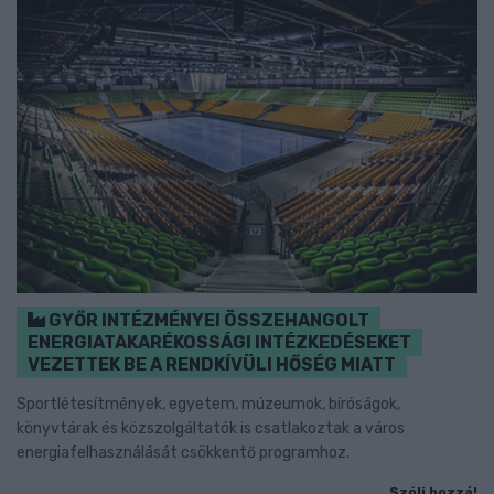
GYŐR INTÉZMÉNYEI ÖSSZEHANGOLT
ENERGIATAKARÉKOSSÁGI INTÉZKEDÉSEKET
VEZETTEK BE A RENDKÍVÜLI HŐSÉG MIATT
Sportlétesítmények, egyetem, múzeumok, bíróságok,
könyvtárak és közszolgáltatók is csatlakoztak a város
energiafelhasználását csökkentő programhoz.
Szólj hozzá!