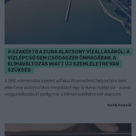
SZAKÉRTŐ A DUNA ALACSONY VÍZÁLLÁSÁRÓL: A
VÍZLÉPCSŐ SEM CSODASZER ÖNMAGÁBAN, A
KLÍMAVÁLTOZÁS MIATT ÚJ SZEMLÉLETRE VAN
SZÜKSÉG
A BME vízmérnöke szerint a Paksi Atomerőmű helyzetére sem
jelentene automatikus megoldást egy új dunai vízlépcső - a jövő
vízgazdálkodását pedig már a klímamodellekre kell alapozni.
Szólj hozzá!