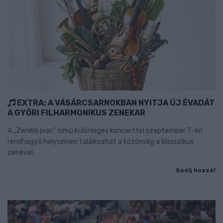
EXTRA: A VÁSÁRCSARNOKBAN NYITJA ÚJ ÉVADÁT
A GYŐRI FILHARMONIKUS ZENEKAR
A „Zenélő piac” című különleges koncerttel szeptember 7-én
rendhagyó helyszínen találkozhat a közönség a klasszikus
zenével.
Szólj hozzá!