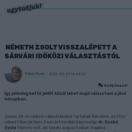
NÉMETH ZSOLT VISSZALÉPETT A
SÁRVÁRI IDŐKÖZI VÁLASZTÁSTÓL
Fehér Buda
2022-05-23 14:43:00
Szólj hozzá!
Így jelenleg kettő jelölt közül lehet majd választani a jövő
hónapban.
Június 26-án időközi választásokat tartanak Sárváron, az ötös
választókerületben. A kerület korábbi képviselője
dr. Szabó
Gyula
főorvos volt, aki tavaly augusztusban tragikus