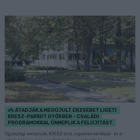
ÁTADJÁK A MEGÚJULT ERZSÉBET LIGETI
KRESZ-PARKOT GYŐRBEN – CSALÁDI
PROGRAMOKKAL ÜNNEPLIK A FELÚJÍTÁST
Ügyességi versenyek, KRESZ-kvíz, ingyenes kerékpár- és e-