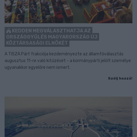
KEDDEN MEGVÁLASZTHATJA AZ
ORSZÁGGYŰLÉS MAGYARORSZÁG ÚJ
KÖZTÁRSASÁGI ELNÖKÉT
A TISZA Párt frakciója kezdeményezte az államfőválasztás
augusztus 11-re való kitűzését - a kormánypárti jelölt személye
ugyanakkor egyelőre nem ismert.
Szólj hozzá!