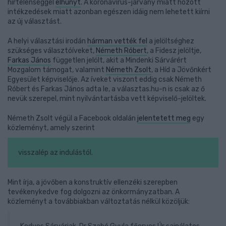
hirtelenséggel
elhunyt
. A koronavírus-járvány miatt hozott
intékzedések miatt azonban egészen idáig nem lehetett kiírni
az új választást.
A helyi választási irodán
hárman vették fel
a jelöltséghez
szükséges választóíveket,
Németh Róbert
, a Fidesz jelöltje,
Farkas János
független jelölt, akit a Mindenki Sárvárért
Mozgalom támogat, valamint
Németh Zsolt
, a Híd a Jövőnkért
Egyesület képviselője. Az íveket viszont eddig csak Németh
Róbert és Farkas János adta le, a választas.hu-n is csak az ő
nevük szerepel, mint nyilvántartásba vett képviselő-jelöltek.
Németh Zsolt végül a Facebook oldalán
jelentetett meg
egy
közleményt, amely szerint
visszalép az indulástól.
Mint írja, a jövőben a konstruktív ellenzéki szerepben
tevékenykedve fog dolgozni az önkormányzatban. A
közleményt a továbbiakban változtatás nélkül közöljük: