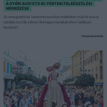
A GYŐRI AUDI ETO KC PÉNTEKI FELKÉSZÜLÉSI
MÉRKŐZÉSE
Az energiaellátás tehermentesítése érdekében másfél órával
előrébb hozták a Brest Bretagne Handball elleni találkozó
kezdését.
1 hozzászólás