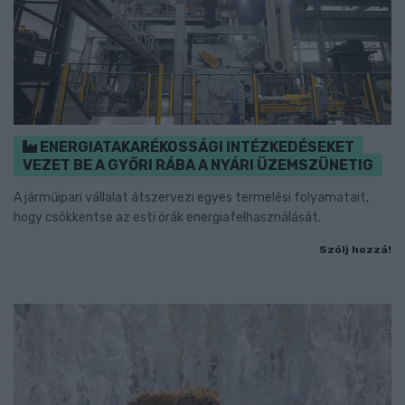
ENERGIATAKARÉKOSSÁGI INTÉZKEDÉSEKET
VEZET BE A GYŐRI RÁBA A NYÁRI ÜZEMSZÜNETIG
A járműipari vállalat átszervezi egyes termelési folyamatait,
hogy csökkentse az esti órák energiafelhasználását.
Szólj hozzá!