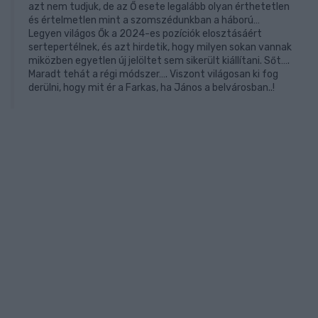
azt nem tudjuk, de az Ő esete legalább olyan érthetetlen
és értelmetlen mint a szomszédunkban a háború…
Legyen világos Ők a 2024-es pozíciók elosztásáért
sertepertélnek, és azt hirdetik, hogy milyen sokan vannak
miközben egyetlen új jelöltet sem sikerült kiállítani. Sőt….
Maradt tehát a régi módszer…. Viszont világosan ki fog
derülni, hogy mit ér a Farkas, ha János a belvárosban..!