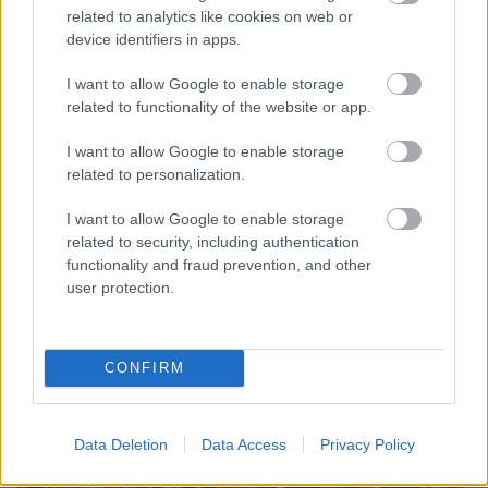
related to analytics like cookies on web or
device identifiers in apps.
CZUNYINÉ HARCA A GMAIL ÉS AZ ÖNKÉNY ELLEN
- LETILTOTTA A GOOGLE A VÉDVONAL LEVELEZŐ
I want to allow Google to enable storage
FIÓKJÁT
related to functionality of the website or app.
Nem vicc! A Fidesz maradéka tényleg egy ingyenes e-mail
I want to allow Google to enable storage
szolgáltatást használt, hogy megvédje a Fidesz maradékát.
related to personalization.
Szólj hozzá!
I want to allow Google to enable storage
related to security, including authentication
functionality and fraud prevention, and other
user protection.
CONFIRM
Data Deletion
Data Access
Privacy Policy