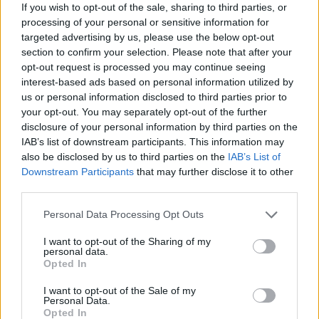
A férfi a nyílt utcán kezdte verni áldozatát.
If you wish to opt-out of the sale, sharing to third parties, or
processing of your personal or sensitive information for
Szólj hozzá!
targeted advertising by us, please use the below opt-out
section to confirm your selection. Please note that after your
opt-out request is processed you may continue seeing
interest-based ads based on personal information utilized by
us or personal information disclosed to third parties prior to
your opt-out. You may separately opt-out of the further
disclosure of your personal information by third parties on the
IAB’s list of downstream participants. This information may
also be disclosed by us to third parties on the
IAB’s List of
Downstream Participants
that may further disclose it to other
third parties.
Please note that this website/app uses one or more Google
Personal Data Processing Opt Outs
services and may gather and store information including but
not limited to your visit or usage behaviour. You may click to
I want to opt-out of the Sharing of my
personal data.
grant or deny consent to Google and its third-party tags to
Opted In
use your data for below specified purposes in below Google
consent section.
A RÓMAIAKTÓL AZ AGYAGKATONÁKIG –
I want to opt-out of the Sale of my
Personal Data.
TÁRLATVEZETÉSEK, WORKSHOP ÉS
Opted In