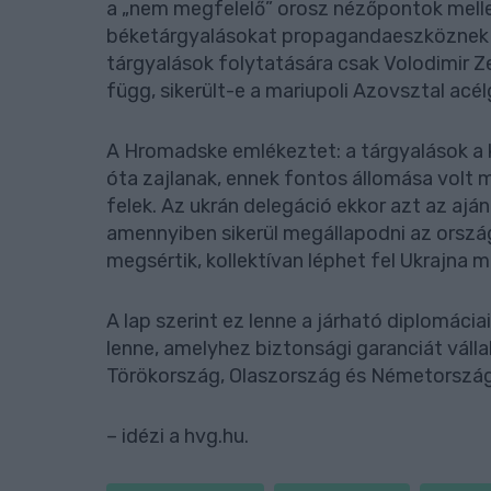
a „nem megfelelő” orosz nézőpontok mellet
béketárgyalásokat propagandaeszköznek 
tárgyalások folytatására csak Volodimir Ze
függ, sikerült-e a mariupoli Azovsztal acél
A Hromadske emlékeztet: a tárgyalások a 
óta zajlanak, ennek fontos állomása volt 
felek. Az ukrán delegáció ekkor azt az aj
amennyiben sikerül megállapodni az ország
megsértik, kollektívan léphet fel Ukrajna 
A lap szerint ez lenne a járható diplomáci
lenne, amelyhez biztonsági garanciát vállal
Törökország, Olaszország és Németország 
– idézi a hvg.hu.