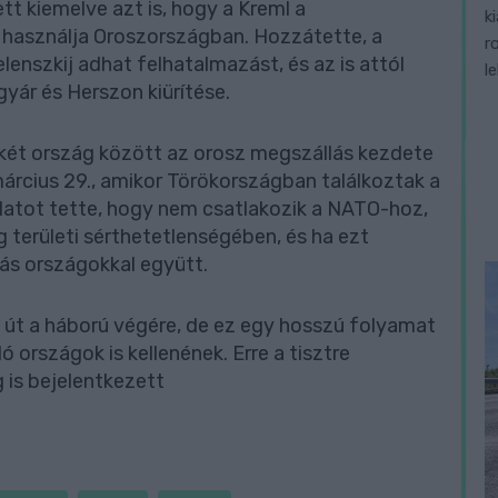
t kiemelve azt is, hogy a Kreml a
k
használja Oroszországban. Hozzátette, a
r
lenszkij adhat felhatalmazást, és az is attól
l
gyár és Herszon kiürítése.
két ország között az orosz megszállás kezdete
március 29., amikor Törökországban találkoztak a
ánlatot tette, hogy nem csatlakozik a NATO-hoz,
 területi sérthetetlenségében, és ha ezt
más országokkal együtt.
ai út a háború végére, de ez egy hosszú folyamat
ó országok is kellenének. Erre a tisztre
is bejelentkezett