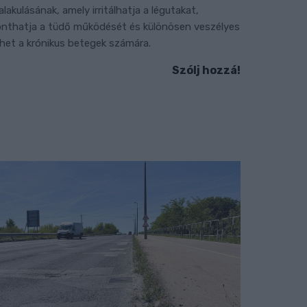
ialakulásának, amely irritálhatja a légutakat,
onthatja a tüdő működését és különösen veszélyes
ehet a krónikus betegek számára.
Szólj hozzá!