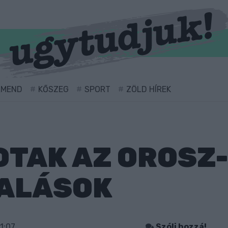
RMEND
KŐSZEG
SPORT
ZÖLD HÍREK
TAK AZ OROSZ
ALÁSOK
1:07
Szólj hozzá!