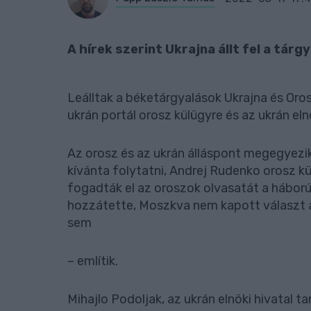
A hírek szerint Ukrajna állt fel a tárg
Leálltak a béketárgyalások Ukrajna és Or
ukrán portál orosz külügyre és az ukrán eln
Az orosz és az ukrán álláspont megegyezi
kívánta folytatni, Andrej Rudenko orosz k
fogadták el az oroszok olvasatát a hábo
hozzátette, Moszkva nem kapott választ a
sem
– említik.
Mihajlo Podoljak, az ukrán elnöki hivatal t