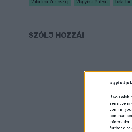
Volodimir Zelenszkij
Vlagyimir Putyin
béketár
SZÓLJ HOZZÁ!
ugytudjuk
If you wish 
sensitive in
confirm you
continue se
information 
further disc