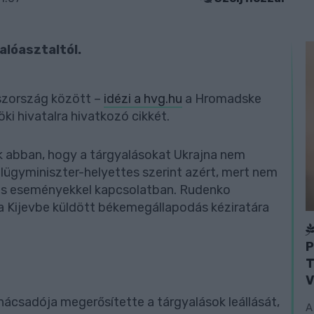
yalóasztaltól.
oszország között –
idézi a hvg.hu
a Hromadske
öki hivatalra hivatkozó cikkét.
k abban, hogy a tárgyalásokat Ukrajna nem
ülügyminiszter-helyettes szerint azért, mert nem
rús eseményekkel kapcsolatban. Rudenko
 Kijevbe küldött békemegállapodás kéziratára
P
T
V
anácsadója megerősítette a tárgyalások leállását,
A