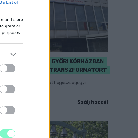
B’s List of
er and store
to grant or
ed purposes
KICSERÉLTÉK A GYŐRI KÓRHÁZBAN
MEGHIBÁSODOTT TRANSZFORMÁTORT
egkezdték az elhalasztott egészségügyi
llátásokat.
Szólj hozzá!