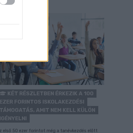
KÉT RÉSZLETBEN ÉRKEZIK A 100
EZER FORINTOS ISKOLAKEZDÉSI
TÁMOGATÁS, AMIT NEM KELL KÜLÖN
IGÉNYELNI
z első 50 ezer forintot még a tanévkezdés előtt