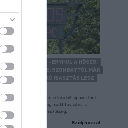
KÁNIKULA 2026 - ENYHÜL A HŐSÉG,
DE MÉG NINCS VÉGE: SZOMBATTÓL MÁR
“CSAK” MÁSODFOKÚ RIASZTÁS LESZ
ÉRVÉNYBEN
 július vége óta tartó harmadfokú hőségriasztást
érséklik, de a tartós meleg miatt továbbra is
okozott óvatosságra van szükség.
Szólj hozzá!