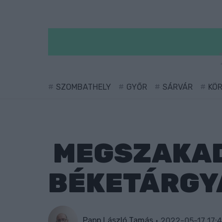
SZOMBATHELY
GYŐR
SÁRVÁR
KÖ
MEGSZAKAD
BÉKETÁRGY
Papp László Tamás
2022-05-17 17:4