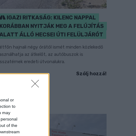
IGAZI RITKASÁG: KILENC NAPPAL
KORÁBBAN NYITJÁK MEG A FELÚJÍTÁS
ALATT ÁLLÓ HECSEI ÚTI FELÜLJÁRÓT
étfőn hajnali négy órától ismét minden közlekedő
asználhatja az átkelőt, az autóbuszok is
isszatérnek eredeti útvonalukra.
Szólj hozzá!
sonal or
ection to
ou may
 personal
out of the
 downstream