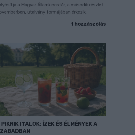
olyósítja a Magyar Államkincstár, a második részlet
ovemberben, utalvány formájában érkezik.
1 hozzászólás
PIKNIK ITALOK: ÍZEK ÉS ÉLMÉNYEK A
SZABADBAN