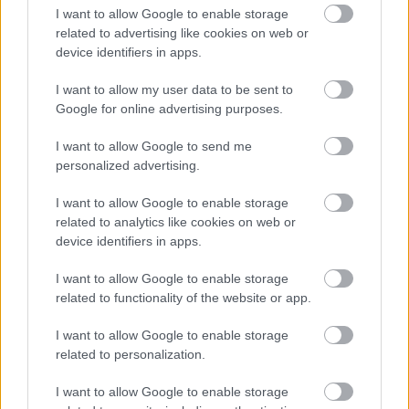
I want to allow Google to enable storage
related to advertising like cookies on web or
device identifiers in apps.
I want to allow my user data to be sent to
Google for online advertising purposes.
I want to allow Google to send me
personalized advertising.
A RÓMAIAKTÓL AZ AGYAGKATONÁKIG –
TÁRLATVEZETÉSEK, WORKSHOP ÉS
I want to allow Google to enable storage
KÖZÖNSÉGTALÁLKOZÓ VÁRJA A LÁTOGATÓKAT A
related to analytics like cookies on web or
GYŐRI RÓMER MÚZEUMBAN
device identifiers in apps.
Ingyenes programokkal és különleges kiállításokkal készülnek a
I want to allow Google to enable storage
hét második felére, a hőségriadó idején ráadásul a Várkazamata
related to functionality of the website or app.
– Kőtár is díjmentesen látogatható.
I want to allow Google to enable storage
Szólj hozzá!
related to personalization.
I want to allow Google to enable storage