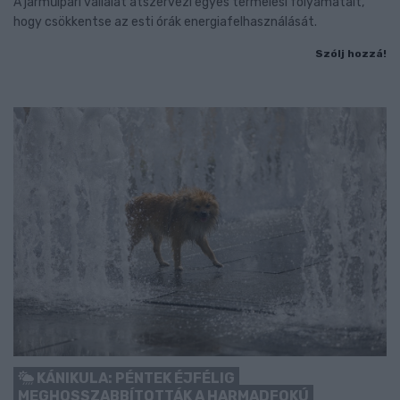
A járműipari vállalat átszervezi egyes termelési folyamatait,
hogy csökkentse az esti órák energiafelhasználását.
Szólj hozzá!
KÁNIKULA: PÉNTEK ÉJFÉLIG
MEGHOSSZABBÍTOTTÁK A HARMADFOKÚ