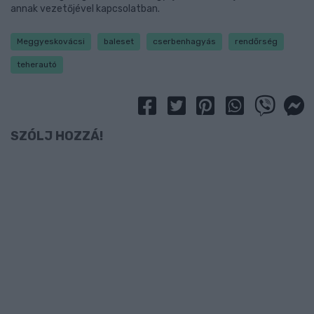
annak vezetőjével kapcsolatban.
Meggyeskovácsi
baleset
cserbenhagyás
rendőrség
teherautó
SZÓLJ HOZZÁ!