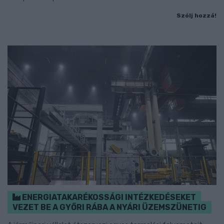
Szólj hozzá!
ENERGIATAKARÉKOSSÁGI INTÉZKEDÉSEKET
VEZET BE A GYŐRI RÁBA A NYÁRI ÜZEMSZÜNETIG