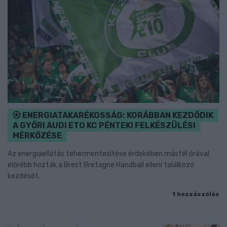
ENERGIATAKARÉKOSSÁG: KORÁBBAN KEZDŐDIK
A GYŐRI AUDI ETO KC PÉNTEKI FELKÉSZÜLÉSI
MÉRKŐZÉSE
Az energiaellátás tehermentesítése érdekében másfél órával
előrébb hozták a Brest Bretagne Handball elleni találkozó
kezdését.
1 hozzászólás