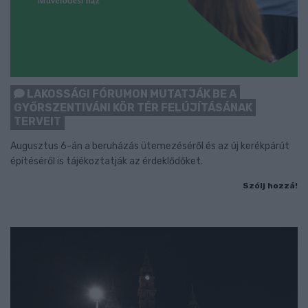
LAKOSSÁGI FÓRUMON MUTATJÁK BE A
GYŐRSZENTIVÁNI KÖR TÉR FELÚJÍTÁSÁNAK
TERVEIT
Augusztus 6-án a beruházás ütemezéséről és az új kerékpárút
építéséről is tájékoztatják az érdeklődőket.
Szólj hozzá!