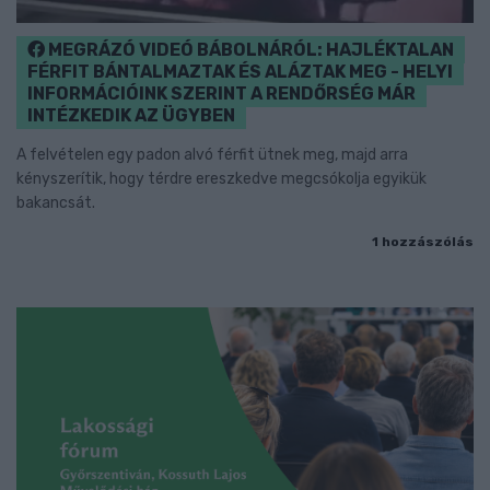
MEGRÁZÓ VIDEÓ BÁBOLNÁRÓL: HAJLÉKTALAN
FÉRFIT BÁNTALMAZTAK ÉS ALÁZTAK MEG - HELYI
INFORMÁCIÓINK SZERINT A RENDŐRSÉG MÁR
INTÉZKEDIK AZ ÜGYBEN
A felvételen egy padon alvó férfit ütnek meg, majd arra
kényszerítik, hogy térdre ereszkedve megcsókolja egyikük
bakancsát.
1 hozzászólás