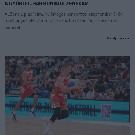
A GYŐRI FILHARMONIKUS ZENEKAR
A „Zenélő piac” című különleges koncerttel szeptember 7-én
rendhagyó helyszínen találkozhat a közönség a klasszikus
zenével.
Szólj hozzá!