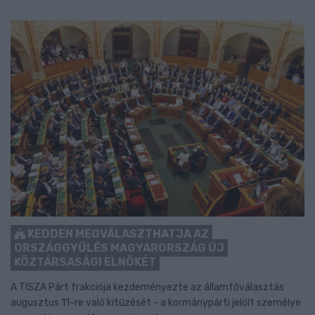
KEDDEN MEGVÁLASZTHATJA AZ
ORSZÁGGYŰLÉS MAGYARORSZÁG ÚJ
KÖZTÁRSASÁGI ELNÖKÉT
A TISZA Párt frakciója kezdeményezte az államfőválasztás
augusztus 11-re való kitűzését - a kormánypárti jelölt személye