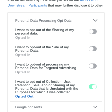
also be disclosed by us to third parties on the
IAB’s List of
Downstream Participants
that may further disclose it to other
third parties.
Please note that this website/app uses one or more Google
Personal Data Processing Opt Outs
services and may gather and store information including but
not limited to your visit or usage behaviour. You may click to
I want to opt-out of the Sharing of my
personal data.
grant or deny consent to Google and its third-party tags to
Opted In
use your data for below specified purposes in below Google
consent section.
NŐVERŐ SZOMBATHELYI FÉRFI ELLEN EMELT
I want to opt-out of the Sale of my
Personal Data.
VÁDAT AZ ÜGYÉSZSÉG
Opted In
A férfi a nyílt utcán kezdte verni áldozatát.
I want to opt-out of processing my
Personal Data for Targeted Advertising.
Szólj hozzá!
Opted In
I want to opt-out of Collection, Use,
Retention, Sale, and/or Sharing of my
Personal Data that Is Unrelated with the
Purposes for which it was collected.
Opted Out
Google consents