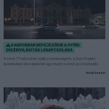
A NAPOKBAN BEFEJEZŐDIK A GYŐRI
DÍSZKIVILÁGÍTÁS LEKAPCSOLÁSA
A város 77 helyszínén zajlik a munkavégzés, a Győr Projekt
kezelésében lévő épületek egy részét is érinti az intézkedés.
Szólj hozzá!