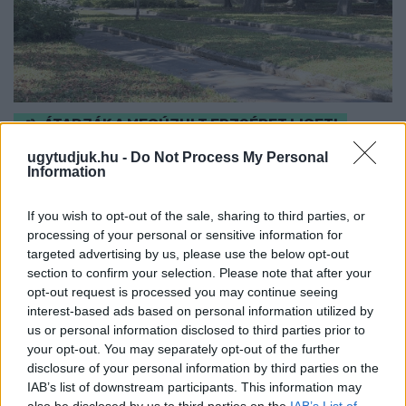
ÁTADJÁK A MEGÚJULT ERZSÉBET LIGETI
KRESZ-PARKOT GYŐRBEN – CSALÁDI
ugytudjuk.hu -
Do Not Process My Personal
PROGRAMOKKAL ÜNNEPLIK A FELÚJÍTÁST
Information
Ügyességi versenyek, KRESZ-kvíz, ingyenes kerékpár- és e-
rollerjelölés is várja a családokat augusztus 8-án.
If you wish to opt-out of the sale, sharing to third parties, or
processing of your personal or sensitive information for
Szólj hozzá!
targeted advertising by us, please use the below opt-out
section to confirm your selection. Please note that after your
opt-out request is processed you may continue seeing
interest-based ads based on personal information utilized by
us or personal information disclosed to third parties prior to
your opt-out. You may separately opt-out of the further
disclosure of your personal information by third parties on the
IAB’s list of downstream participants. This information may