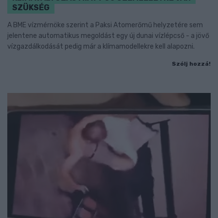
SZÜKSÉG
A BME vízmérnöke szerint a Paksi Atomerőmű helyzetére sem
jelentene automatikus megoldást egy új dunai vízlépcső - a jövő
vízgazdálkodását pedig már a klímamodellekre kell alapozni.
Szólj hozzá!