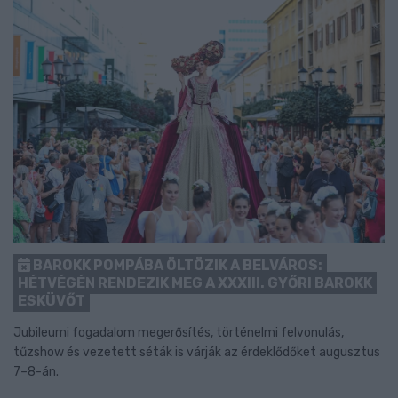
BAROKK POMPÁBA ÖLTÖZIK A BELVÁROS:
HÉTVÉGÉN RENDEZIK MEG A XXXIII. GYŐRI BAROKK
ESKÜVŐT
Jubileumi fogadalom megerősítés, történelmi felvonulás,
tűzshow és vezetett séták is várják az érdeklődőket augusztus
7–8-án.