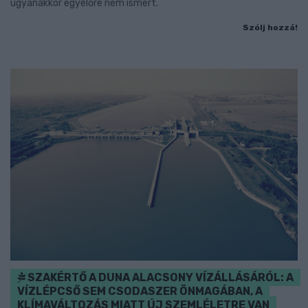
ugyanakkor egyelőre nem ismert.
Szólj hozzá!
SZAKÉRTŐ A DUNA ALACSONY VÍZÁLLÁSÁRÓL: A
VÍZLÉPCSŐ SEM CSODASZER ÖNMAGÁBAN, A
KLÍMAVÁLTOZÁS MIATT ÚJ SZEMLÉLETRE VAN