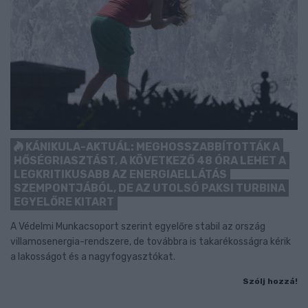
KÁNIKULA-AKTUÁL: MEGHOSSZABBÍTOTTÁK A
HŐSÉGRIASZTÁST, A KÖVETKEZŐ 48 ÓRA LEHET A
LEGKRITIKUSABB AZ ENERGIAELLÁTÁS
SZEMPONTJÁBÓL, DE AZ UTOLSÓ PAKSI TURBINA
EGYELŐRE KITART
A Védelmi Munkacsoport szerint egyelőre stabil az ország
villamosenergia-rendszere, de továbbra is takarékosságra kérik
a lakosságot és a nagyfogyasztókat.
Szólj hozzá!