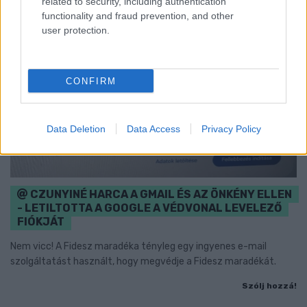
related to security, including authentication
functionality and fraud prevention, and other
user protection.
CONFIRM
Data Deletion
Data Access
Privacy Policy
CZUNYINÉ HARCA A GMAIL ÉS AZ ÖNKÉNY ELLEN
- LETILTOTTA A GOOGLE A VÉDVONAL LEVELEZŐ
FIÓKJÁT
Nem vicc! A Fidesz maradéka tényleg egy ingyenes e-mail
szolgáltatást használt, hogy megvédje a Fidesz maradékát.
Szólj hozzá!