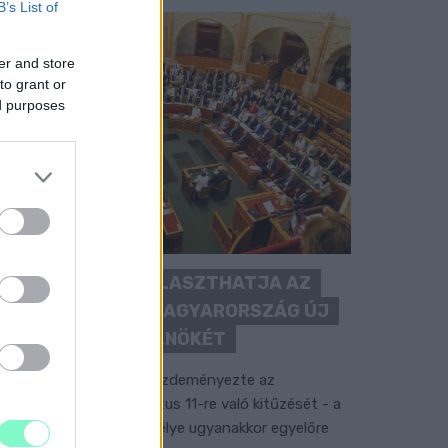
B’s List of
er and store
to grant or
ed purposes
KEDDEN MEGVÁLASZTHATJA AZ
ORSZÁGGYŰLÉS MAGYARORSZÁG ÚJ
KÖZTÁRSASÁGI ELNÖKÉT
 TISZA Párt frakciója kezdeményezte az
llamfőválasztás augusztus 11-re való kitűzését - a
ormánypárti jelölt személye ugyanakkor egyelőre