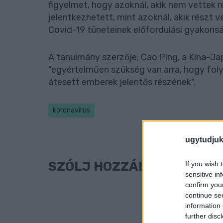
figyelmet, hogy azoknál, akik nem vettek 
jelentkezhetett, mint azoknál, akik részt 
Covid-19 tüneteinek előfordulási gyakoris
A tanulmány szerzője, Cao Ping, a Kína-J
"egyértelműen szükség van arra, hogy fo
átesett emberek jelentős részének".
koronavírus
ugytudjuk
SZÓLJ HOZZÁ!
If you wish 
sensitive in
confirm you
continue se
information 
further disc