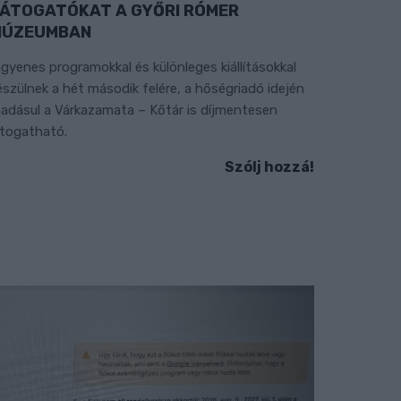
ÁTOGATÓKAT A GYŐRI RÓMER
MÚZEUMBAN
ngyenes programokkal és különleges kiállításokkal
észülnek a hét második felére, a hőségriadó idején
áadásul a Várkazamata – Kőtár is díjmentesen
átogatható.
Szólj hozzá!