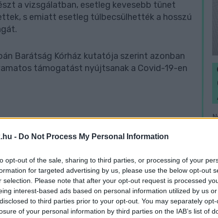
részt a vizsgálatban, esetleg kevesebb tünet
vettek, s emiatt esetleg túlbecsülhették a hosszú
ágát.
apán Barátság Kórház kutatója szerint azonban
lyamatos támogatást nyújtsanak a Covid-19-en
N
e
.hu -
Do Not Process My Personal Information
F
to opt-out of the sale, sharing to third parties, or processing of your per
formation for targeted advertising by us, please use the below opt-out s
r selection. Please note that after your opt-out request is processed y
eing interest-based ads based on personal information utilized by us or
disclosed to third parties prior to your opt-out. You may separately opt-
losure of your personal information by third parties on the IAB’s list of