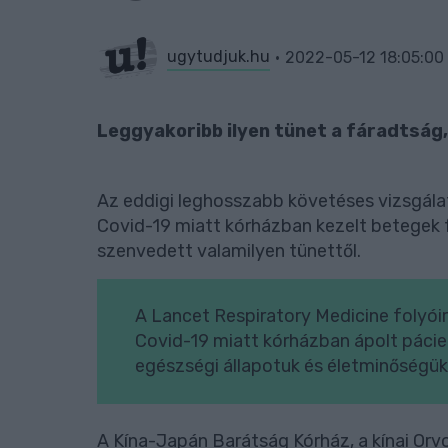
ugytudjuk.hu
2022-05-12 18:05:00
Leggyakoribb ilyen tünet a fáradtság
Az eddigi leghosszabb követéses vizsgálat
Covid-19 miatt kórházban kezelt betegek f
szenvedett valamilyen tünettől.
A Lancet Respiratory Medicine folyói
Covid-19 miatt kórházban ápolt pácien
egészségi állapotuk és életminőségük 
A Kína-Japán Barátság Kórház, a kínai Or