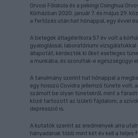
Orvosi Főiskola és a pekingi Csinghua Orvo
Kórházban 2020. január 7. és május 29. kö
a fertőzés után hat hónappal, egy évvel és
A betegek átlagéletkora 57 év volt a kórh
gyaloglással, laboratóriumi vizsgálatokkal
állapotát, kérdezték ki őket esetleges tün
a munkába, és szorultak-e egészségügyi el
A tanulmány szerint hat hónappal a megb
egy hosszú Covidra jellemző tünete volt, 
számolt be olyan tünetekről, mint a fára
közé tartozott az ízületi fájdalom, a szív
depresszió is.
A kutatók szerint az eredmények arra utal
hányadának több mint két év kell a teljes 