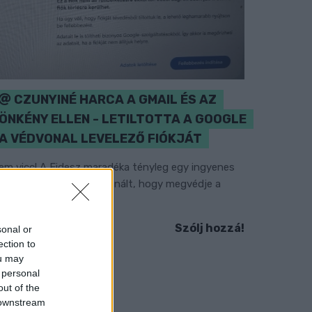
CZUNYINÉ HARCA A GMAIL ÉS AZ
ÖNKÉNY ELLEN - LETILTOTTA A GOOGLE
A VÉDVONAL LEVELEZŐ FIÓKJÁT
em vicc! A Fidesz maradéka tényleg egy ingyenes
-mail szolgáltatást használt, hogy megvédje a
idesz maradékát.
Szólj hozzá!
sonal or
ection to
ou may
 personal
out of the
 downstream