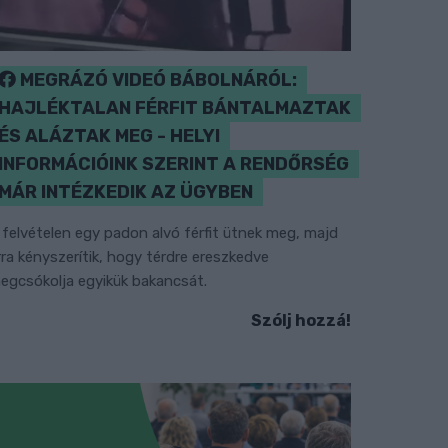
MEGRÁZÓ VIDEÓ BÁBOLNÁRÓL:
HAJLÉKTALAN FÉRFIT BÁNTALMAZTAK
ÉS ALÁZTAK MEG - HELYI
INFORMÁCIÓINK SZERINT A RENDŐRSÉG
MÁR INTÉZKEDIK AZ ÜGYBEN
 felvételen egy padon alvó férfit ütnek meg, majd
rra kényszerítik, hogy térdre ereszkedve
egcsókolja egyikük bakancsát.
Szólj hozzá!