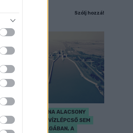
em ismert.
Szólj hozzá!
SZAKÉRTŐ A DUNA ALACSONY
VÍZÁLLÁSÁRÓL: A VÍZLÉPCSŐ SEM
CSODASZER ÖNMAGÁBAN, A