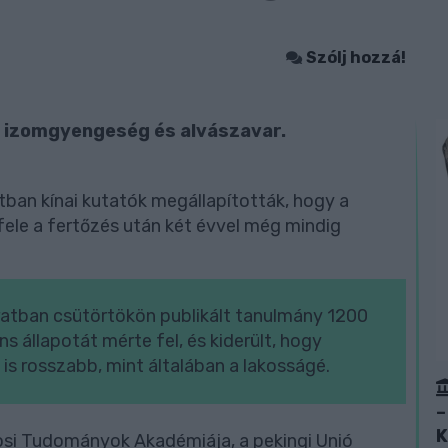
Szólj hozzá!
, izomgyengeség és alvászavar.
ban kínai kutatók megállapították, hogy a
ele a fertőzés után két évvel még mindig
ratban csütörtökön publikált tanulmány 1200
s állapotát mérte fel, és kiderült, hogy
is rosszabb, mint általában a lakosságé.
–
K
vosi Tudományok Akadémiája, a pekingi Unió