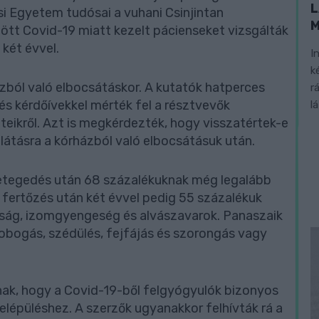
L
si Egyetem tudósai a vuhani Csinjintan
zött Covid-19 miatt kezelt pácienseket vizsgálták
 két évvel.
I
k
ázból való elbocsátáskor. A kutatók hatperces
r
 és kérdőívekkel mérték fel a résztvevők
l
eteikről. Azt is megkérdezték, hogy visszatértek-e
látásra a kórházból való elbocsátásuk után.
etegedés után 68 százalékuknak még legalább
a fertőzés után két évvel pedig 55 százalékuk
dtság, izomgyengeség és alvászavarok. Panaszaik
dobogás, szédülés, fejfájás és szorongás vagy
nak, hogy a Covid-19-ből felgyógyulók bizonyos
felépüléshez. A szerzők ugyanakkor felhívták rá a