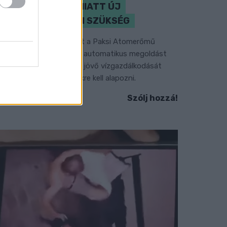
KLÍMAVÁLTOZÁS MIATT ÚJ
SZEMLÉLETRE VAN SZÜKSÉG
 BME vízmérnöke szerint a Paksi Atomerőmű
elyzetére sem jelentene automatikus megoldást
gy új dunai vízlépcső - a jövő vízgazdálkodását
edig már a klímamodellekre kell alapozni.
Szólj hozzá!