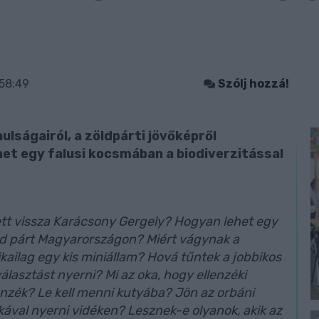
58:49
Szólj hozzá!
ulságairól, a zöldpárti jövőképről
ehet egy falusi kocsmában a biodiverzitással
épett vissza Karácsony Gergely? Hogyan lehet egy
 zöld párt Magyarországon? Miért vágynak a
kailag egy kis miniállam? Hová tűntek a jobbikos
asztást nyerni? Mi az oka, hogy ellenzéki
nzék? Le kell menni kutyába? Jön az orbáni
ikával nyerni vidéken? Lesznek-e olyanok, akik az