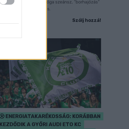
nduló és Majka koncert, jóga szeánsz, “borhajózás”
s egy csomó minden más.
Szólj hozzá!
ENERGIATAKARÉKOSSÁG: KORÁBBAN
KEZDŐDIK A GYŐRI AUDI ETO KC