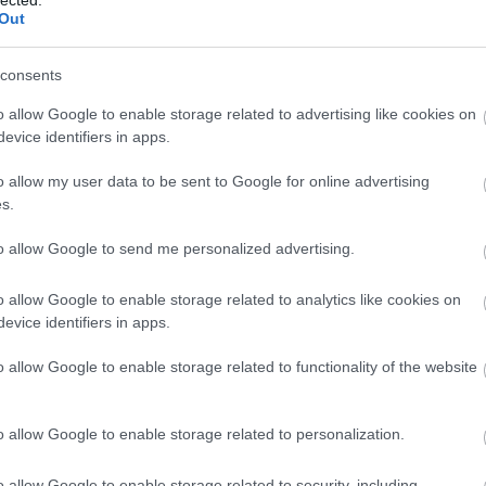
zonos és őszinte volt?
Out
consents
o allow Google to enable storage related to advertising like cookies on
evice identifiers in apps.
 lehet.
o allow my user data to be sent to Google for online advertising
s.
 minden mondatát, és nem beszélhet
to allow Google to send me personalized advertising.
i, az ezt nem teheti meg. Inkább beszéljen úgy,
sná, tagoltan, szaggatottan, megállva minden
o allow Google to enable storage related to analytics like cookies on
eségeket beszéljen.
evice identifiers in apps.
hogy mit akarsz mondani, de nem így kéne?
o allow Google to enable storage related to functionality of the website
er, a Puzsér volt kampányfőnöke vezetésével,
o allow Google to enable storage related to personalization.
nne.
K
o allow Google to enable storage related to security, including