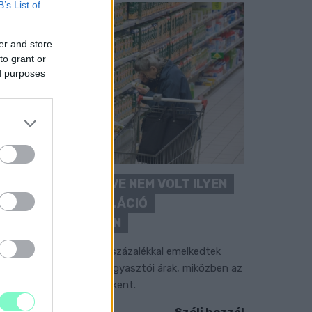
B’s List of
er and store
to grant or
ed purposes
ÖRÖMHÍR: TÍZ ÉVE NEM VOLT ILYEN
ALACSONY AZ INFLÁCIÓ
MAGYARORSZÁGON
úliusban mindössze 1,2 százalékkal emelkedtek
ves összevetésben a fogyasztói árak, miközben az
lelmiszerek ára már csökkent.