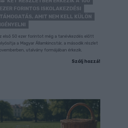
KÉT RÉSZLETBEN ÉRKEZIK A 100
EZER FORINTOS ISKOLAKEZDÉSI
TÁMOGATÁS, AMIT NEM KELL KÜLÖN
IGÉNYELNI
z első 50 ezer forintot még a tanévkezdés előtt
olyósítja a Magyar Államkincstár, a második részlet
ovemberben, utalvány formájában érkezik.
Szólj hozzá!