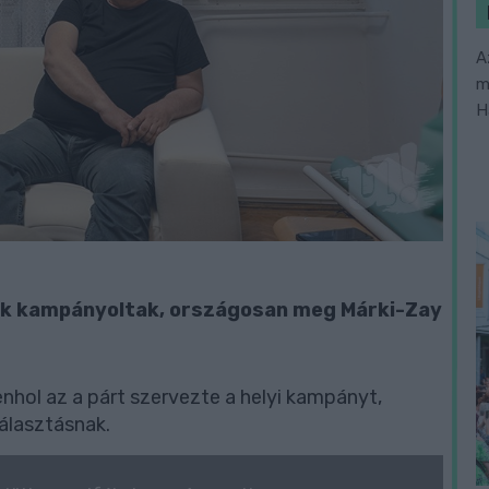
A
m
H
tok kampányoltak, országosan meg Márki-Zay
hol az a párt szervezte a helyi kampányt,
választásnak.