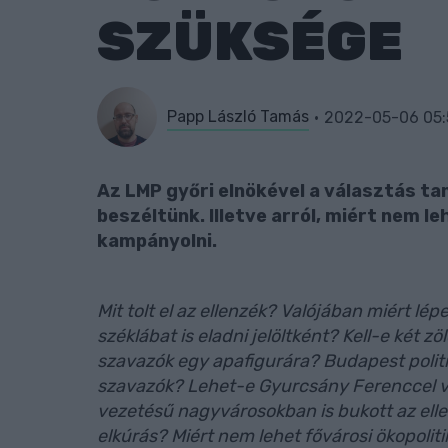
SZÜKSÉGE
Papp László Tamás
2022-05-06 05:
Az LMP győri elnökével a választás tan
beszéltünk. Illetve arról, miért nem l
kampányolni.
Mit tolt el az ellenzék? Valójában miért l
széklábat is eladni jelöltként? Kell-e két
szavazók egy apafigurára? Budapest politi
szavazók? Lehet-e Gyurcsány Ferenccel vál
vezetésű nagyvárosokban is bukott az elle
elkúrás? Miért nem lehet fővárosi ökopolit