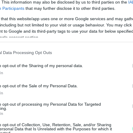
. This information may also be disclosed by us to third parties on the
IA
Participants
that may further disclose it to other third parties.
 that this website/app uses one or more Google services and may gath
including but not limited to your visit or usage behaviour. You may click 
 to Google and its third-party tags to use your data for below specifi
ogle consent section.
lakult egy relatív jólét, és féltek az
esztik?
l Data Processing Opt Outs
o opt-out of the Sharing of my personal data.
rekeiket katonának. Ez persze így hazugság volt.
In
t a Fidesz egy olyan negatív kampányt, hogy az
a fiataljainkat háborúzni Ukrajnába. Tetszik vagy
o opt-out of the Sale of my Personal Data.
izán-interjúban egyszerűen nem lett volna
In
y egész kommunikációja abból állt, hogy
to opt-out of processing my Personal Data for Targeted
iatta. Aztán megint mondott valamit, és megint
J
ing.
miért mondta azt, amit mondott. Hát ezt így
In
é
é
o opt-out of Collection, Use, Retention, Sale, and/or Sharing
ersonal Data that Is Unrelated with the Purposes for which it
lected.