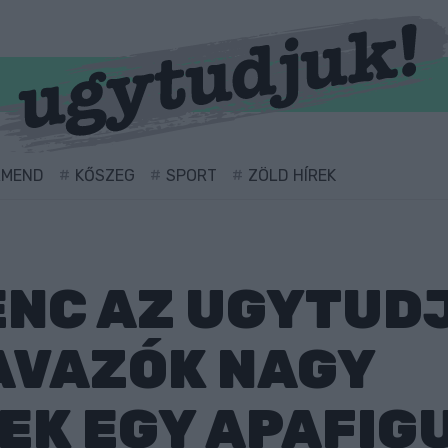
RMEND
KŐSZEG
SPORT
ZÖLD HÍREK
ENC AZ UGYTUD
AVAZÓK NAGY
EK EGY APAFIG