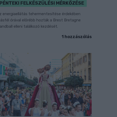
PÉNTEKI FELKÉSZÜLÉSI MÉRKŐZÉSE
z energiaellátás tehermentesítése érdekében
ásfél órával előrébb hozták a Brest Bretagne
andball elleni találkozó kezdését.
1 hozzászólás