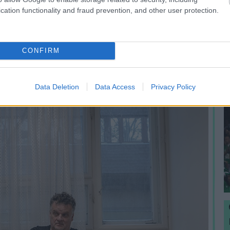
I
cation functionality and fraud prevention, and other user protection.
ve az ellenzéki szavazóknak volt a közös
é
, hogy Péter, ez így nem lesz jó?
CONFIRM
Data Deletion
Data Access
Privacy Policy