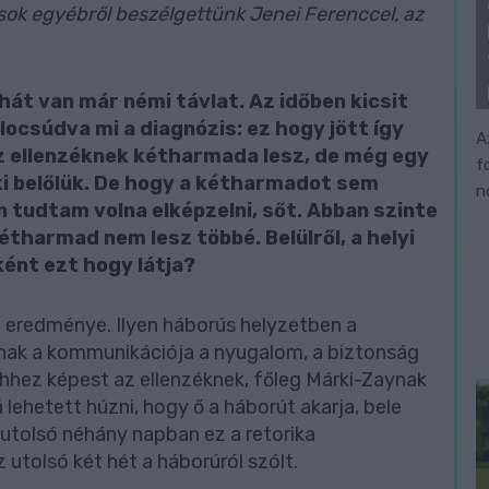
s sok egyébről beszélgettünk Jenei Ferenccel, az
hát van már némi távlat. Az időben kicsit
locsúdva mi a diagnózis: ez hogy jött így
A
z ellenzéknek kétharmada lesz, de még egy
f
i belőlük. De hogy a kétharmadot sem
n
n tudtam volna elképzelni, sőt. Abban szinte
étharmad nem lesz többé. Belülről, a helyi
ként ezt hogy látja?
 eredménye. Ilyen háborús helyzetben a
nak a kommunikációja a nyugalom, a biztonság
hhez képest az ellenzéknek, főleg Márki-Zaynak
á lehetett húzni, hogy ő a háborút akarja, bele
 utolsó néhány napban ez a retorika
 utolsó két hét a háborúról szólt.