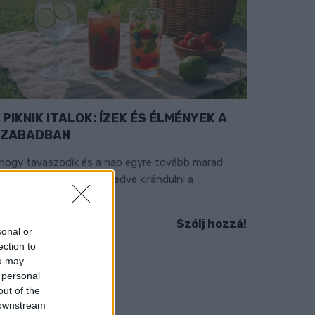
PIKNIK ITALOK: ÍZEK ÉS ÉLMÉNYEK A
SZABADBAN
hogy tavaszodik és a nap egyre tovább marad
elünk, sokaknak támad kedve kirándulni a
ermészetbe.
Szólj hozzá!
sonal or
ection to
ou may
 personal
out of the
 downstream