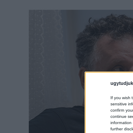
ugytudjuk
If you wish 
sensitive in
confirm you
continue se
information 
further disc