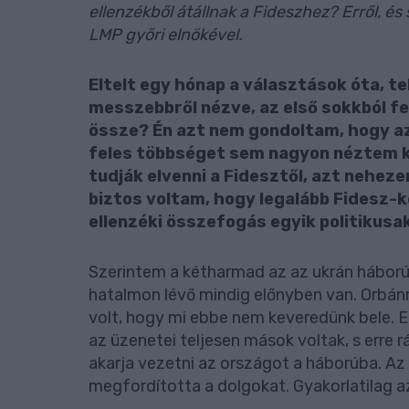
ellenzékből átállnak a Fideszhez? Erről, é
LMP győri elnökével.
Eltelt egy hónap a választások óta, te
messzebbről nézve, az első sokkból fe
össze? Én azt nem gondoltam, hogy a
feles többséget sem nagyon néztem k
tudják elvenni a Fidesztől, azt neheze
biztos voltam, hogy legalább Fidesz-k
ellenzéki összefogás egyik politikusa
Szerintem a kétharmad az az ukrán háború
hatalmon lévő mindig előnyben van. Orbán
volt, hogy mi ebbe nem keveredünk bele. E
az üzenetei teljesen mások voltak, s erre r
akarja vezetni az országot a háborúba. Az
megfordította a dolgokat. Gyakorlatilag az