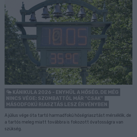
KÁNIKULA 2026 - ENYHÜL A HŐSÉG, DE MÉG
NINCS VÉGE: SZOMBATTÓL MÁR “CSAK”
MÁSODFOKÚ RIASZTÁS LESZ ÉRVÉNYBEN
A július vége óta tartó harmadfokú hőségriasztást mérséklik, de
a tartós meleg miatt továbbra is fokozott óvatosságra van
szükség.