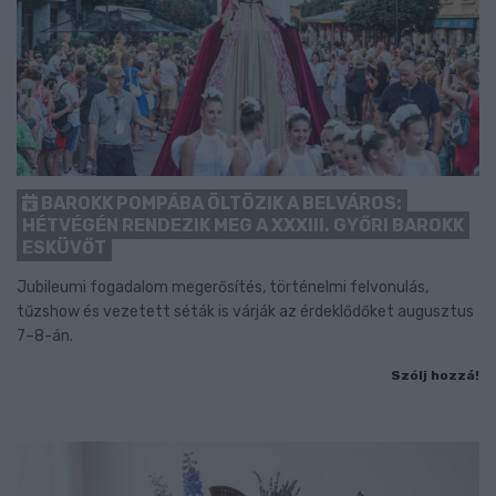
BAROKK POMPÁBA ÖLTÖZIK A BELVÁROS:
HÉTVÉGÉN RENDEZIK MEG A XXXIII. GYŐRI BAROKK
ESKÜVŐT
Jubileumi fogadalom megerősítés, történelmi felvonulás,
tűzshow és vezetett séták is várják az érdeklődőket augusztus
7–8-án.
Szólj hozzá!