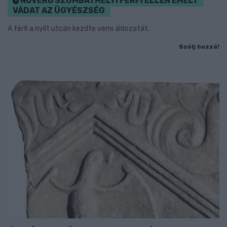
NŐVERŐ SZOMBATHELYI FÉRFI ELLEN EMELT
VÁDAT AZ ÜGYÉSZSÉG
A férfi a nyílt utcán kezdte verni áldozatát.
Szólj hozzá!