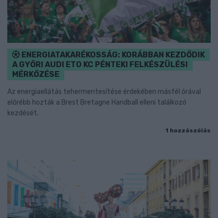
ENERGIATAKARÉKOSSÁG: KORÁBBAN KEZDŐDIK
A GYŐRI AUDI ETO KC PÉNTEKI FELKÉSZÜLÉSI
MÉRKŐZÉSE
Az energiaellátás tehermentesítése érdekében másfél órával
előrébb hozták a Brest Bretagne Handball elleni találkozó
kezdését.
1 hozzászólás