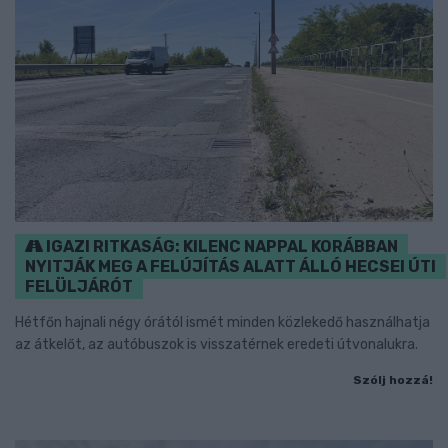
IGAZI RITKASÁG: KILENC NAPPAL KORÁBBAN
NYITJÁK MEG A FELÚJÍTÁS ALATT ÁLLÓ HECSEI ÚTI
FELÜLJÁRÓT
Hétfőn hajnali négy órától ismét minden közlekedő használhatja
az átkelőt, az autóbuszok is visszatérnek eredeti útvonalukra.
Szólj hozzá!