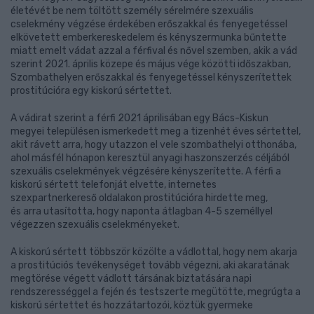
életévét be nem töltött személy sérelmére szexuális
cselekmény végzése érdekében erőszakkal és fenyegetéssel
elkövetett emberkereskedelem és kényszermunka bűntette
miatt emelt vádat azzal a férfival és nővel szemben, akik a vád
szerint 2021. április közepe és május vége közötti időszakban,
Szombathelyen erőszakkal és fenyegetéssel kényszerítettek
prostitúcióra egy kiskorú sértettet.
A vádirat szerint a férfi 2021 áprilisában egy Bács-Kiskun
megyei településen ismerkedett meg a tizenhét éves sértettel,
akit rávett arra, hogy utazzon el vele szombathelyi otthonába,
ahol másfél hónapon keresztül anyagi haszonszerzés céljából
szexuális cselekmények végzésére kényszerítette. A férfi a
kiskorú sértett telefonját elvette, internetes
szexpartnerkereső oldalakon prostitúcióra hirdette meg,
és arra utasította, hogy naponta átlagban 4-5 személlyel
végezzen szexuális cselekményeket.
A kiskorú sértett többször közölte a vádlottal, hogy nem akarja
a prostitúciós tevékenységet tovább végezni, aki akaratának
megtörése végett vádlott társának biztatására napi
rendszerességgel a fején és testszerte megütötte, megrúgta a
kiskorú sértettet és hozzátartozói, köztük gyermeke