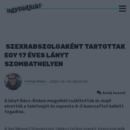
SZEXRABSZOLGAKÉNT TARTOTTAK
EGY 17 ÉVES LÁNYT
SZOMBATHELYEN
Farkas Bazsi
2022-05-05 08:23:00
Szólj hozzá!
A lányt Bács-Kiskun megyéből csábították el, majd
elvették a telefonját és naponta 4-5 kuncsaftot kellett
fogadnia.
A Vas Megyei Főügyészség tájékoztatása szerint tizennyolcadik