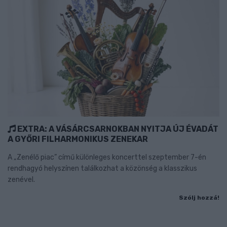
EXTRA: A VÁSÁRCSARNOKBAN NYITJA ÚJ ÉVADÁT
A GYŐRI FILHARMONIKUS ZENEKAR
A „Zenélő piac” című különleges koncerttel szeptember 7-én
rendhagyó helyszínen találkozhat a közönség a klasszikus
zenével.
Szólj hozzá!