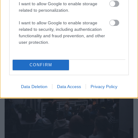
INFLÁCIÓ MAGYARORSZÁGON
I want to allow Google to enable storage
related to personalization.
Júliusban mindössze 1,2 százalékkal emelkedtek éves
összevetésben a fogyasztói árak, miközben az élelmiszerek ára
I want to allow Google to enable storage
már csökkent.
related to security, including authentication
functionality and fraud prevention, and other
Szólj hozzá!
user protection.
CONFIRM
Data Deletion
Data Access
Privacy Policy