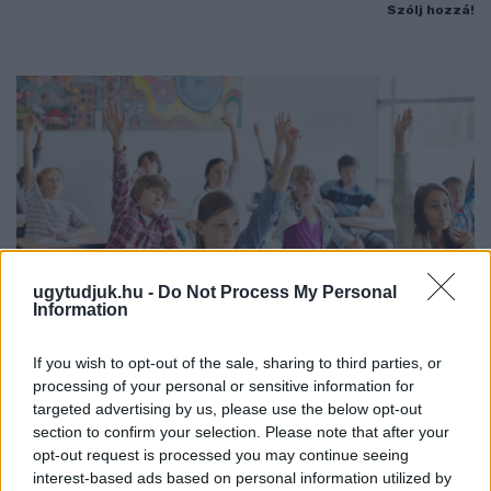
Szólj hozzá!
ugytudjuk.hu -
Do Not Process My Personal
Information
If you wish to opt-out of the sale, sharing to third parties, or
processing of your personal or sensitive information for
KÉT RÉSZLETBEN ÉRKEZIK A 100 EZER FORINTOS
targeted advertising by us, please use the below opt-out
ISKOLAKEZDÉSI TÁMOGATÁS, AMIT NEM KELL KÜLÖN
section to confirm your selection. Please note that after your
IGÉNYELNI
opt-out request is processed you may continue seeing
interest-based ads based on personal information utilized by