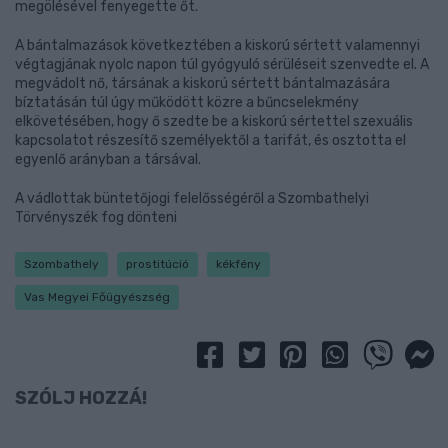
megölésével fenyegette őt.
A bántalmazások következtében a kiskorú sértett valamennyi
végtagjának nyolc napon túl gyógyuló sérüléseit szenvedte el. A
megvádolt nő, társának a kiskorú sértett bántalmazására
bíztatásán túl úgy működött közre a bűncselekmény
elkövetésében, hogy ő szedte be a kiskorú sértettel szexuális
kapcsolatot részesítő személyektől a tarifát, és osztotta el
egyenlő arányban a társával.
A vádlottak büntetőjogi felelősségéről a Szombathelyi
Törvényszék fog dönteni
Szombathely
prostitúció
kékfény
Vas Megyei Főügyészség
SZÓLJ HOZZÁ!