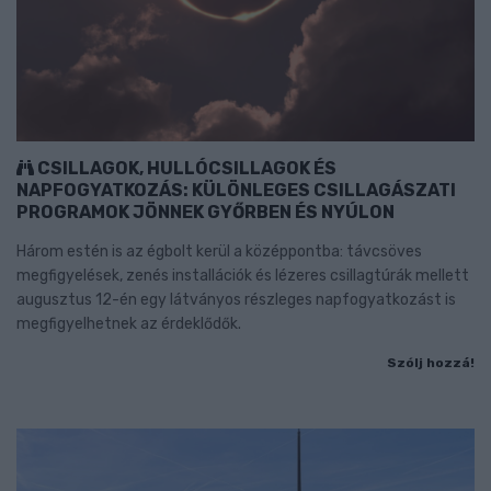
CSILLAGOK, HULLÓCSILLAGOK ÉS
NAPFOGYATKOZÁS: KÜLÖNLEGES CSILLAGÁSZATI
PROGRAMOK JÖNNEK GYŐRBEN ÉS NYÚLON
Három estén is az égbolt kerül a középpontba: távcsöves
megfigyelések, zenés installációk és lézeres csillagtúrák mellett
augusztus 12-én egy látványos részleges napfogyatkozást is
megfigyelhetnek az érdeklődők.
Szólj hozzá!