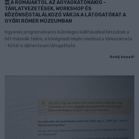
A RÓMAIAKTÓL AZ AGYAGKATONÁKIG –
TÁRLATVEZETÉSEK, WORKSHOP ÉS
KÖZÖNSÉGTALÁLKOZÓ VÁRJA A LÁTOGATÓKAT A
GYŐRI RÓMER MÚZEUMBAN
Ingyenes programokkal és különleges kiállításokkal készülnek a
hét második felére, a hőségriadó idején ráadásul a Várkazamata
– Kőtár is díjmentesen látogatható.
Szólj hozzá!