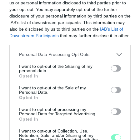
Az első 50 ezer forintot még a tanévkezdés előtt folyósítja a
us or personal information disclosed to third parties prior to
Magyar Államkincstár, a második részlet novemberben, utalvány
your opt-out. You may separately opt-out of the further
formájában érkezik.
disclosure of your personal information by third parties on the
IAB’s list of downstream participants. This information may
1 hozzászólás
also be disclosed by us to third parties on the
IAB’s List of
Downstream Participants
that may further disclose it to other
third parties.
Please note that this website/app uses one or more Google
Personal Data Processing Opt Outs
services and may gather and store information including but
not limited to your visit or usage behaviour. You may click to
I want to opt-out of the Sharing of my
personal data.
grant or deny consent to Google and its third-party tags to
Opted In
use your data for below specified purposes in below Google
consent section.
I want to opt-out of the Sale of my
Personal Data.
Opted In
I want to opt-out of processing my
Personal Data for Targeted Advertising.
Opted In
I want to opt-out of Collection, Use,
Retention, Sale, and/or Sharing of my
PIKNIK ITALOK: ÍZEK ÉS ÉLMÉNYEK A SZABADBAN
Personal Data that Is Unrelated with the