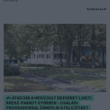
kormány.
Szólj hozzá!
ÁTADJÁK A MEGÚJULT ERZSÉBET LIGETI
KRESZ-PARKOT GYŐRBEN – CSALÁDI
PROGRAMOKKAL ÜNNEPLIK A FELÚJÍTÁST