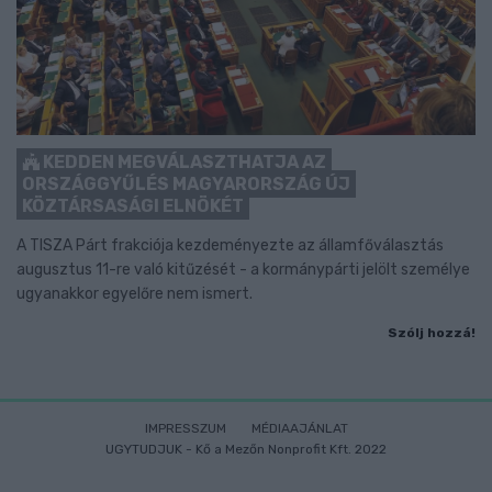
KEDDEN MEGVÁLASZTHATJA AZ
ORSZÁGGYŰLÉS MAGYARORSZÁG ÚJ
KÖZTÁRSASÁGI ELNÖKÉT
A TISZA Párt frakciója kezdeményezte az államfőválasztás
augusztus 11-re való kitűzését - a kormánypárti jelölt személye
ugyanakkor egyelőre nem ismert.
Szólj hozzá!
IMPRESSZUM
MÉDIAAJÁNLAT
UGYTUDJUK - Kő a Mezőn Nonprofit Kft. 2022