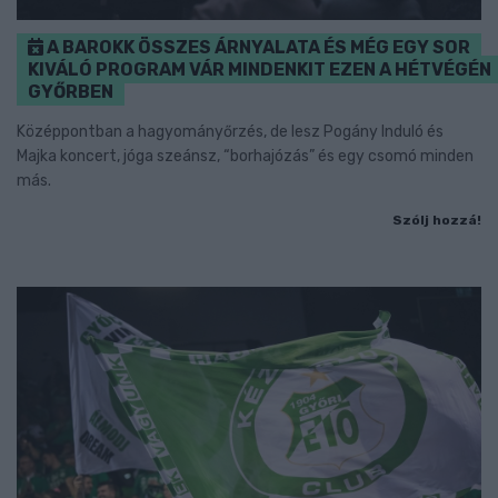
A BAROKK ÖSSZES ÁRNYALATA ÉS MÉG EGY SOR
KIVÁLÓ PROGRAM VÁR MINDENKIT EZEN A HÉTVÉGÉN
GYŐRBEN
Középpontban a hagyományőrzés, de lesz Pogány Induló és
Majka koncert, jóga szeánsz, “borhajózás” és egy csomó minden
más.
Szólj hozzá!