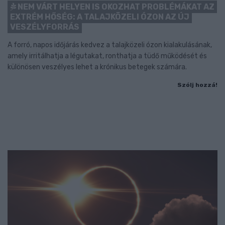
NEM VÁRT HELYEN IS OKOZHAT PROBLÉMÁKAT AZ
EXTRÉM HŐSÉG: A TALAJKÖZELI ÓZON AZ ÚJ
VESZÉLYFORRÁS
A forró, napos időjárás kedvez a talajközeli ózon kialakulásának,
amely irritálhatja a légutakat, ronthatja a tüdő működését és
különösen veszélyes lehet a krónikus betegek számára.
Szólj hozzá!