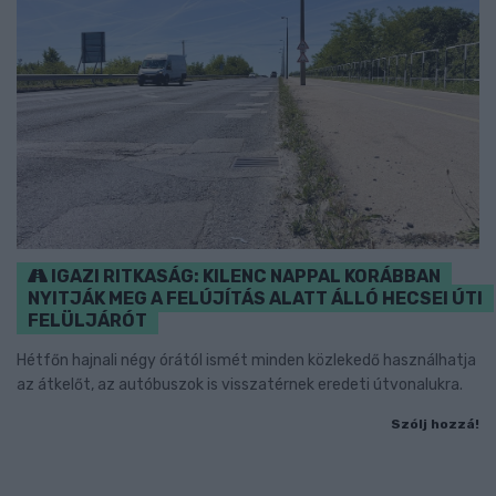
IGAZI RITKASÁG: KILENC NAPPAL KORÁBBAN
NYITJÁK MEG A FELÚJÍTÁS ALATT ÁLLÓ HECSEI ÚTI
FELÜLJÁRÓT
Hétfőn hajnali négy órától ismét minden közlekedő használhatja
az átkelőt, az autóbuszok is visszatérnek eredeti útvonalukra.
Szólj hozzá!