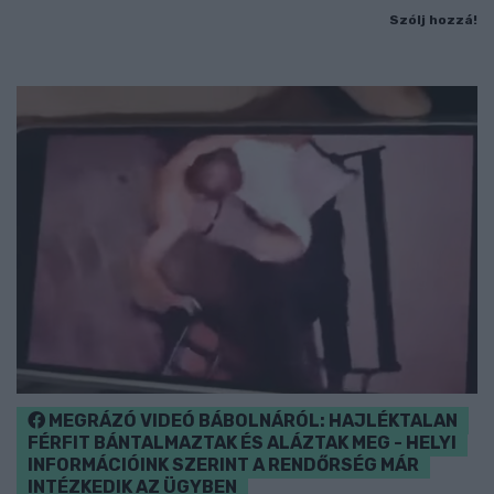
Szólj hozzá!
MEGRÁZÓ VIDEÓ BÁBOLNÁRÓL: HAJLÉKTALAN
FÉRFIT BÁNTALMAZTAK ÉS ALÁZTAK MEG - HELYI
INFORMÁCIÓINK SZERINT A RENDŐRSÉG MÁR
INTÉZKEDIK AZ ÜGYBEN