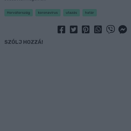
Horvátország
koronavírus
utazás
határ
SZÓLJ HOZZÁ!