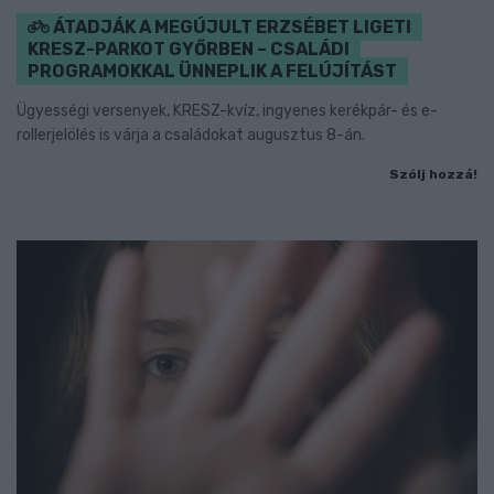
ÁTADJÁK A MEGÚJULT ERZSÉBET LIGETI
KRESZ-PARKOT GYŐRBEN – CSALÁDI
PROGRAMOKKAL ÜNNEPLIK A FELÚJÍTÁST
Ügyességi versenyek, KRESZ-kvíz, ingyenes kerékpár- és e-
rollerjelölés is várja a családokat augusztus 8-án.
Szólj hozzá!