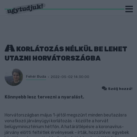
KORLÁTOZÁS NÉLKÜL BE LEHET
UTAZNI HORVÁTORSZÁGBA
Fehér Buda
2022-05-02 14:30:00
Szólj hozzá!
Könnyebb lesz tervezni a nyaralást.
Horvátországban május 1-jétől megszűnt minden beutazásra
vonatkozó járványügyi korlátozás - közölte a horvát
belügyminisztérium hétfőn. A határátlépésre a koronavírus-
járvány előtti feltétlek érvényesek - írták, hozzátéve: egyebek