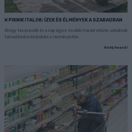
PIKNIK ITALOK: ÍZEK ÉS ÉLMÉNYEK A SZABADBAN
Ahogy tavaszodik és a nap egyre tovább marad velünk, sokaknak
támad kedve kirándulni a természetbe.
Szólj hozzá!