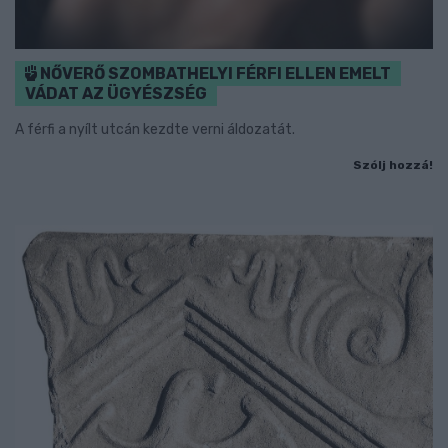
NŐVERŐ SZOMBATHELYI FÉRFI ELLEN EMELT
VÁDAT AZ ÜGYÉSZSÉG
A férfi a nyílt utcán kezdte verni áldozatát.
Szólj hozzá!