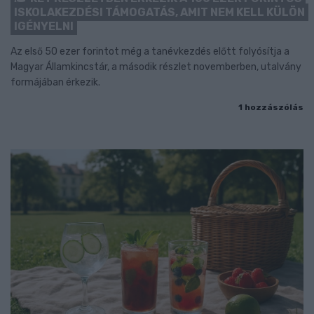
ISKOLAKEZDÉSI TÁMOGATÁS, AMIT NEM KELL KÜLÖN
IGÉNYELNI
Az első 50 ezer forintot még a tanévkezdés előtt folyósítja a
Magyar Államkincstár, a második részlet novemberben, utalvány
formájában érkezik.
1 hozzászólás