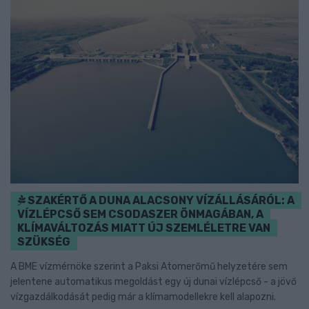
SZAKÉRTŐ A DUNA ALACSONY VÍZÁLLÁSÁRÓL: A
VÍZLÉPCSŐ SEM CSODASZER ÖNMAGÁBAN, A
KLÍMAVÁLTOZÁS MIATT ÚJ SZEMLÉLETRE VAN
SZÜKSÉG
A BME vízmérnöke szerint a Paksi Atomerőmű helyzetére sem
jelentene automatikus megoldást egy új dunai vízlépcső - a jövő
vízgazdálkodását pedig már a klímamodellekre kell alapozni.