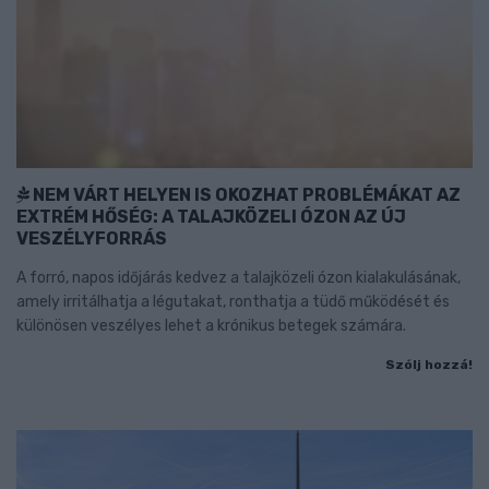
NEM VÁRT HELYEN IS OKOZHAT PROBLÉMÁKAT AZ
EXTRÉM HŐSÉG: A TALAJKÖZELI ÓZON AZ ÚJ
VESZÉLYFORRÁS
A forró, napos időjárás kedvez a talajközeli ózon kialakulásának,
amely irritálhatja a légutakat, ronthatja a tüdő működését és
különösen veszélyes lehet a krónikus betegek számára.
Szólj hozzá!