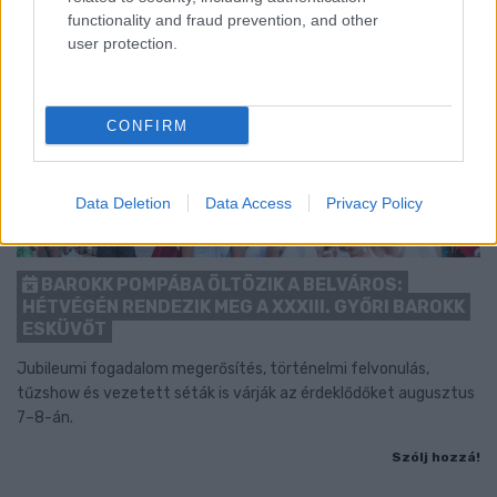
functionality and fraud prevention, and other
user protection.
CONFIRM
Data Deletion
Data Access
Privacy Policy
BAROKK POMPÁBA ÖLTÖZIK A BELVÁROS:
HÉTVÉGÉN RENDEZIK MEG A XXXIII. GYŐRI BAROKK
ESKÜVŐT
Jubileumi fogadalom megerősítés, történelmi felvonulás,
tűzshow és vezetett séták is várják az érdeklődőket augusztus
7–8-án.
Szólj hozzá!