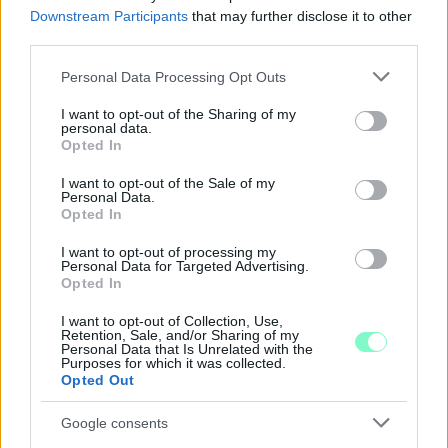
Downstream Participants
that may further disclose it to other
third parties.
Please note that this website/app uses one or more Google
Personal Data Processing Opt Outs
services and may gather and store information including but
A BAROKK ÖSSZES ÁRNYALATA ÉS MÉG EGY SOR
not limited to your visit or usage behaviour. You may click to
I want to opt-out of the Sharing of my
personal data.
KIVÁLÓ PROGRAM VÁR MINDENKIT EZEN A HÉTVÉGÉN
grant or deny consent to Google and its third-party tags to
Opted In
GYŐRBEN
use your data for below specified purposes in below Google
consent section.
I want to opt-out of the Sale of my
Középpontban a hagyományőrzés, de lesz Pogány Induló és
Personal Data.
Majka koncert, jóga szeánsz, “borhajózás” és egy csomó minden
Opted In
más.
I want to opt-out of processing my
Personal Data for Targeted Advertising.
Szólj hozzá!
Opted In
I want to opt-out of Collection, Use,
Retention, Sale, and/or Sharing of my
Personal Data that Is Unrelated with the
Purposes for which it was collected.
Opted Out
Google consents