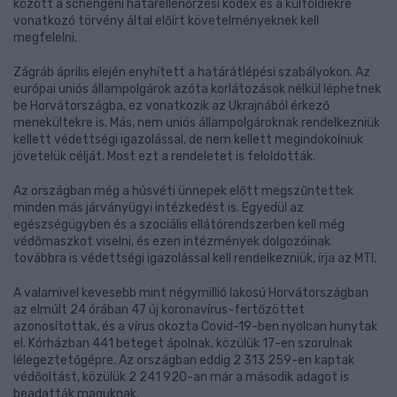
között a schengeni határellenőrzési kódex és a külföldiekre
vonatkozó törvény által előírt követelményeknek kell
megfelelni.
Zágráb április elején enyhített a határátlépési szabályokon. Az
európai uniós állampolgárok azóta korlátozások nélkül léphetnek
be Horvátországba, ez vonatkozik az Ukrajnából érkező
menekültekre is. Más, nem uniós állampolgároknak rendelkezniük
kellett védettségi igazolással, de nem kellett megindokolniuk
jövetelük célját. Most ezt a rendeletet is feloldották.
Az országban még a húsvéti ünnepek előtt megszűntettek
minden más járványügyi intézkedést is. Egyedül az
egészségügyben és a szociális ellátórendszerben kell még
védőmaszkot viselni, és ezen intézmények dolgozóinak
továbbra is védettségi igazolással kell rendelkezniük, írja az MTI.
A valamivel kevesebb mint négymillió lakosú Horvátországban
az elmúlt 24 órában 47 új koronavírus-fertőzöttet
azonosítottak, és a vírus okozta Covid-19-ben nyolcan hunytak
el. Kórházban 441 beteget ápolnak, közülük 17-en szorulnak
lélegeztetőgépre. Az országban eddig 2 313 259-en kaptak
védőoltást, közülük 2 241 920-an már a második adagot is
beadatták maguknak.