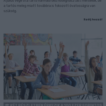
A július vége óta tartó harmadfokú hőségriasztást mérséklik, de
a tartós meleg miatt továbbra is fokozott óvatosságra van
szükség.
Szólj hozzá!
KÉT RÉSZLETBEN ÉRKEZIK A 100 EZER FORINTOS