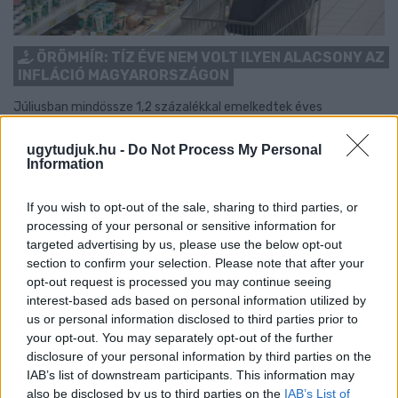
ÖRÖMHÍR: TÍZ ÉVE NEM VOLT ILYEN ALACSONY AZ
INFLÁCIÓ MAGYARORSZÁGON
Júliusban mindössze 1,2 százalékkal emelkedtek éves
összevetésben a fogyasztói árak, miközben az élelmiszerek ára
már csökkent.
ugytudjuk.hu -
Do Not Process My Personal
Information
Szólj hozzá!
If you wish to opt-out of the sale, sharing to third parties, or
processing of your personal or sensitive information for
targeted advertising by us, please use the below opt-out
section to confirm your selection. Please note that after your
opt-out request is processed you may continue seeing
interest-based ads based on personal information utilized by
us or personal information disclosed to third parties prior to
your opt-out. You may separately opt-out of the further
disclosure of your personal information by third parties on the
IAB’s list of downstream participants. This information may
also be disclosed by us to third parties on the
IAB’s List of