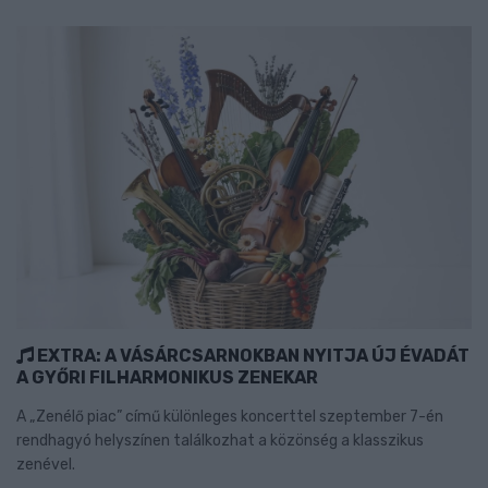
EXTRA: A VÁSÁRCSARNOKBAN NYITJA ÚJ ÉVADÁT
A GYŐRI FILHARMONIKUS ZENEKAR
A „Zenélő piac” című különleges koncerttel szeptember 7-én
rendhagyó helyszínen találkozhat a közönség a klasszikus
zenével.