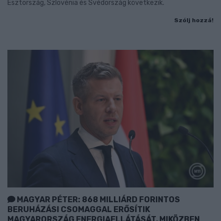
Észtország, Szlovénia és Svédország következik.
Szólj hozzá!
MAGYAR PÉTER: 868 MILLIÁRD FORINTOS
BERUHÁZÁSI CSOMAGGAL ERŐSÍTIK
MAGYARORSZÁG ENERGIAELLÁTÁSÁT, MIKÖZBEN