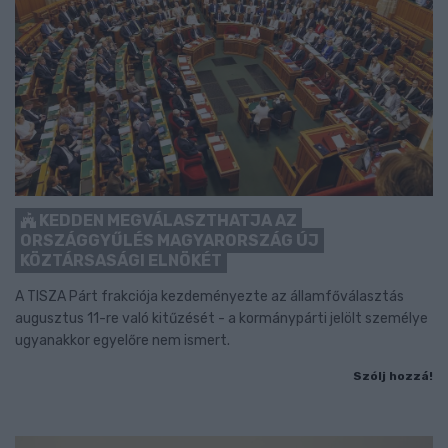
KEDDEN MEGVÁLASZTHATJA AZ
ORSZÁGGYŰLÉS MAGYARORSZÁG ÚJ
KÖZTÁRSASÁGI ELNÖKÉT
A TISZA Párt frakciója kezdeményezte az államfőválasztás
augusztus 11-re való kitűzését - a kormánypárti jelölt személye
ugyanakkor egyelőre nem ismert.
Szólj hozzá!