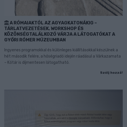
A RÓMAIAKTÓL AZ AGYAGKATONÁKIG –
TÁRLATVEZETÉSEK, WORKSHOP ÉS
KÖZÖNSÉGTALÁLKOZÓ VÁRJA A LÁTOGATÓKAT A
GYŐRI RÓMER MÚZEUMBAN
Ingyenes programokkal és különleges kiállításokkal készülnek a
hét második felére, a hőségriadó idején ráadásul a Várkazamata
– Kőtár is díjmentesen látogatható.
Szólj hozzá!