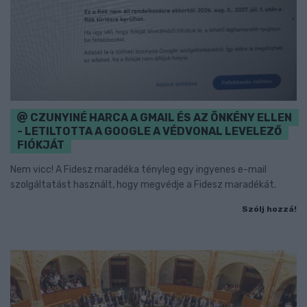
CZUNYINÉ HARCA A GMAIL ÉS AZ ÖNKÉNY ELLEN
- LETILTOTTA A GOOGLE A VÉDVONAL LEVELEZŐ
FIÓKJÁT
Nem vicc! A Fidesz maradéka tényleg egy ingyenes e-mail
szolgáltatást használt, hogy megvédje a Fidesz maradékát.
Szólj hozzá!