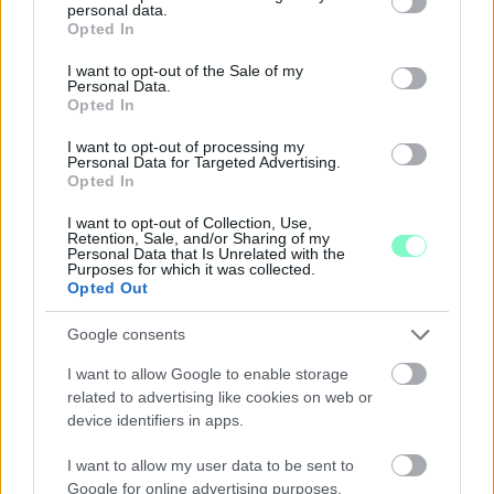
personal data.
grant or deny consent to Google and its third-party tags to
Opted In
Szólj hozzá!
use your data for below specified purposes in below Google
consent section.
I want to opt-out of the Sale of my
Personal Data.
Opted In
I want to opt-out of processing my
Personal Data for Targeted Advertising.
Opted In
I want to opt-out of Collection, Use,
Retention, Sale, and/or Sharing of my
Personal Data that Is Unrelated with the
Purposes for which it was collected.
Opted Out
Google consents
I want to allow Google to enable storage
related to advertising like cookies on web or
device identifiers in apps.
ENERGIATAKARÉKOSSÁG: KORÁBBAN KEZDŐDIK
A GYŐRI AUDI ETO KC PÉNTEKI FELKÉSZÜLÉSI
I want to allow my user data to be sent to
MÉRKŐZÉSE
Google for online advertising purposes.