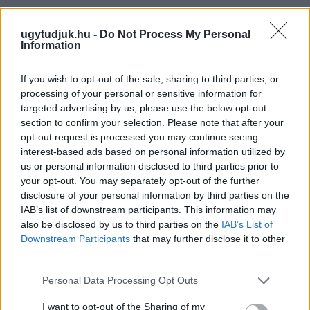
ugytudjuk.hu -
Do Not Process My Personal
Information
If you wish to opt-out of the sale, sharing to third parties, or
processing of your personal or sensitive information for
targeted advertising by us, please use the below opt-out
section to confirm your selection. Please note that after your
opt-out request is processed you may continue seeing
interest-based ads based on personal information utilized by
us or personal information disclosed to third parties prior to
your opt-out. You may separately opt-out of the further
disclosure of your personal information by third parties on the
IAB’s list of downstream participants. This information may
also be disclosed by us to third parties on the
IAB’s List of
A BAROKK ÖSSZES ÁRNYALATA ÉS MÉG EGY SOR
KIVÁLÓ PROGRAM VÁR MINDENKIT EZEN A HÉTVÉGÉN
Downstream Participants
that may further disclose it to other
GYŐRBEN
third parties.
Please note that this website/app uses one or more Google
Középpontban a hagyományőrzés, de lesz Pogány Induló és
Personal Data Processing Opt Outs
services and may gather and store information including but
Majka koncert, jóga szeánsz, “borhajózás” és egy csomó minden
not limited to your visit or usage behaviour. You may click to
I want to opt-out of the Sharing of my
más.