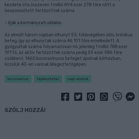
kezdete óta összesen 1 millió 894 ezer 278 főre nőtt a
beazonosított fertőzöttek száma
–
írják a kormányzati oldalon
.
Az elmúlt három napban elhunyt 53, többségében idős, krónikus
beteg, így az elhunytak száma 46 101 főre emelkedett. A
gyógyultak száma folyamatosan nő, jelenleg 1 millió 788 ezer
191 fő, az aktív fertőzöttek száma pedig 59 ezer 986 főre
csökkent. 1460 koronavírusos beteget ápolnak kórházban,
közülük 40-en vannak lélegeztetőgépen.
koronavírus
tájékoztatás
napi adatok
SZÓLJ HOZZÁ!