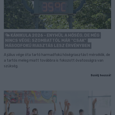
KÁNIKULA 2026 - ENYHÜL A HŐSÉG, DE MÉG
NINCS VÉGE: SZOMBATTÓL MÁR “CSAK”
MÁSODFOKÚ RIASZTÁS LESZ ÉRVÉNYBEN
A július vége óta tartó harmadfokú hőségriasztást mérséklik, de
a tartós meleg miatt továbbra is fokozott óvatosságra van
szükség.
Szólj hozzá!