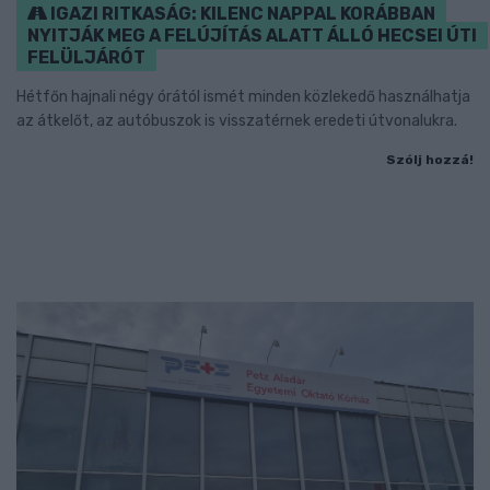
IGAZI RITKASÁG: KILENC NAPPAL KORÁBBAN
NYITJÁK MEG A FELÚJÍTÁS ALATT ÁLLÓ HECSEI ÚTI
FELÜLJÁRÓT
Hétfőn hajnali négy órától ismét minden közlekedő használhatja
az átkelőt, az autóbuszok is visszatérnek eredeti útvonalukra.
Szólj hozzá!