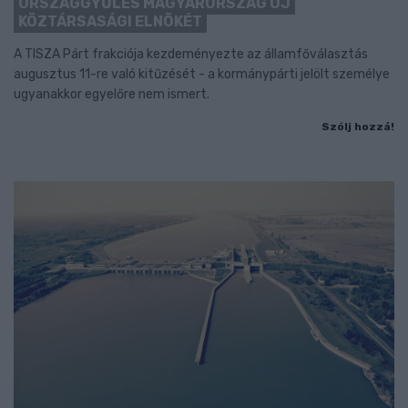
ORSZÁGGYŰLÉS MAGYARORSZÁG ÚJ
KÖZTÁRSASÁGI ELNÖKÉT
A TISZA Párt frakciója kezdeményezte az államfőválasztás
augusztus 11-re való kitűzését - a kormánypárti jelölt személye
ugyanakkor egyelőre nem ismert.
Szólj hozzá!