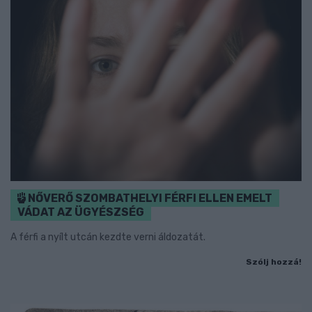
NŐVERŐ SZOMBATHELYI FÉRFI ELLEN EMELT
VÁDAT AZ ÜGYÉSZSÉG
A férfi a nyílt utcán kezdte verni áldozatát.
Szólj hozzá!