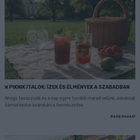
PIKNIK ITALOK: ÍZEK ÉS ÉLMÉNYEK A SZABADBAN
Ahogy tavaszodik és a nap egyre tovább marad velünk, sokaknak
támad kedve kirándulni a természetbe.
Szólj hozzá!