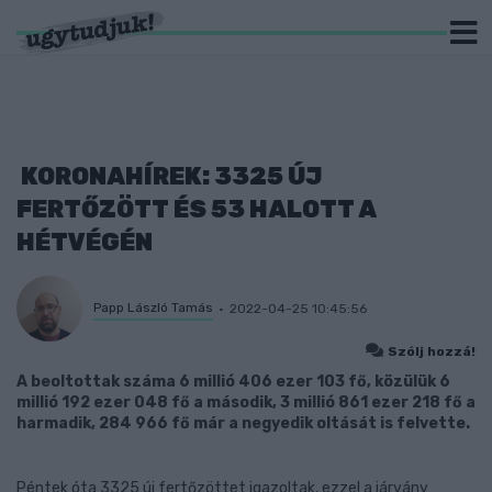
KORONAHÍREK: 3325 ÚJ
FERTŐZÖTT ÉS 53 HALOTT A
HÉTVÉGÉN
Papp László Tamás
2022-04-25 10:45:56
Szólj hozzá!
A beoltottak száma 6 millió 406 ezer 103 fő, közülük 6
millió 192 ezer 048 fő a második, 3 millió 861 ezer 218 fő a
harmadik, 284 966 fő már a negyedik oltását is felvette.
Péntek óta 3325 új fertőzöttet igazoltak, ezzel a járvány