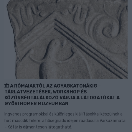
A RÓMAIAKTÓL AZ AGYAGKATONÁKIG –
TÁRLATVEZETÉSEK, WORKSHOP ÉS
KÖZÖNSÉGTALÁLKOZÓ VÁRJA A LÁTOGATÓKAT A
GYŐRI RÓMER MÚZEUMBAN
Ingyenes programokkal és különleges kiállításokkal készülnek a
hét második felére, a hőségriadó idején ráadásul a Várkazamata
– Kőtár is díjmentesen látogatható.