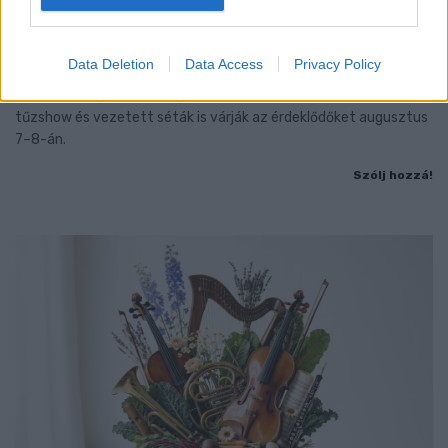
BAROKK POMPÁBA ÖLTÖZIK A BELVÁROS:
HÉTVÉGÉN RENDEZIK MEG A XXXIII. GYŐRI BAROKK
ESKÜVŐT
Data Deletion
Data Access
Privacy Policy
Jubileumi fogadalom megerősítés, történelmi felvonulás,
tűzshow és vezetett séták is várják az érdeklődőket augusztus
7–8-án.
Szólj hozzá!