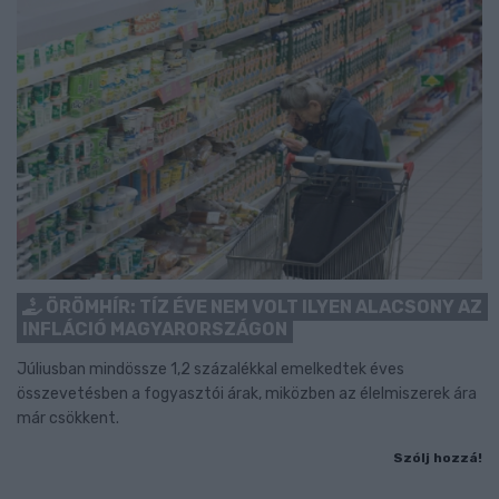
ÖRÖMHÍR: TÍZ ÉVE NEM VOLT ILYEN ALACSONY AZ
INFLÁCIÓ MAGYARORSZÁGON
Júliusban mindössze 1,2 százalékkal emelkedtek éves
összevetésben a fogyasztói árak, miközben az élelmiszerek ára
már csökkent.
Szólj hozzá!