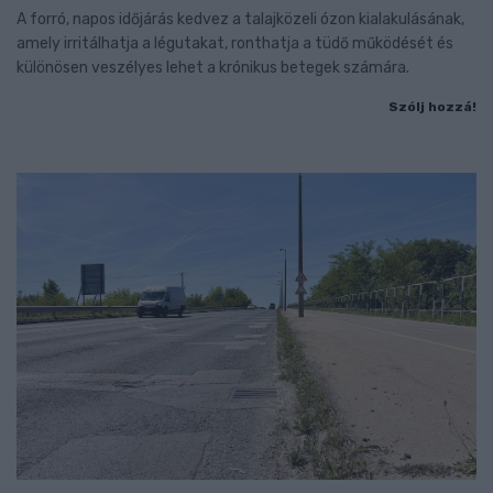
A forró, napos időjárás kedvez a talajközeli ózon kialakulásának,
amely irritálhatja a légutakat, ronthatja a tüdő működését és
különösen veszélyes lehet a krónikus betegek számára.
Szólj hozzá!