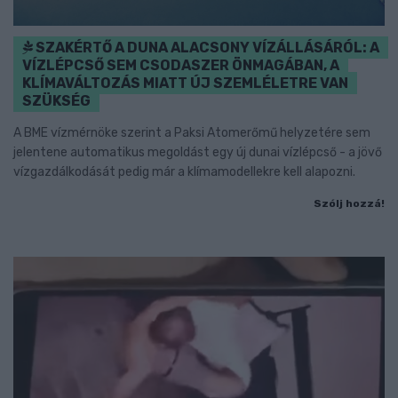
SZAKÉRTŐ A DUNA ALACSONY VÍZÁLLÁSÁRÓL: A
VÍZLÉPCSŐ SEM CSODASZER ÖNMAGÁBAN, A
KLÍMAVÁLTOZÁS MIATT ÚJ SZEMLÉLETRE VAN
SZÜKSÉG
A BME vízmérnöke szerint a Paksi Atomerőmű helyzetére sem
jelentene automatikus megoldást egy új dunai vízlépcső - a jövő
vízgazdálkodását pedig már a klímamodellekre kell alapozni.
Szólj hozzá!