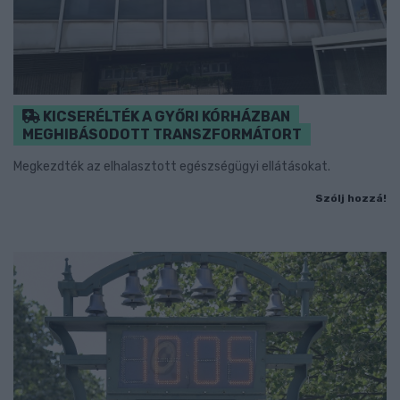
KICSERÉLTÉK A GYŐRI KÓRHÁZBAN
MEGHIBÁSODOTT TRANSZFORMÁTORT
Megkezdték az elhalasztott egészségügyi ellátásokat.
Szólj hozzá!