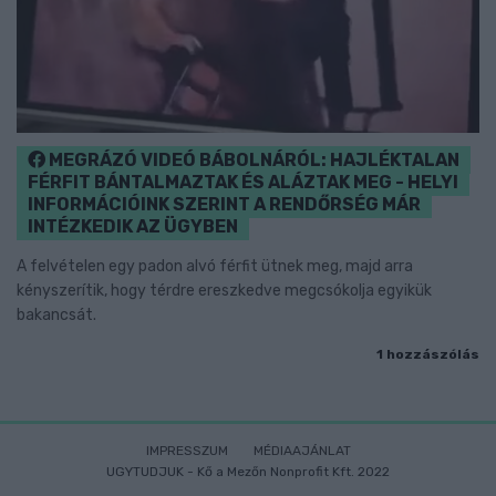
MEGRÁZÓ VIDEÓ BÁBOLNÁRÓL: HAJLÉKTALAN
FÉRFIT BÁNTALMAZTAK ÉS ALÁZTAK MEG - HELYI
INFORMÁCIÓINK SZERINT A RENDŐRSÉG MÁR
INTÉZKEDIK AZ ÜGYBEN
A felvételen egy padon alvó férfit ütnek meg, majd arra
kényszerítik, hogy térdre ereszkedve megcsókolja egyikük
bakancsát.
1 hozzászólás
IMPRESSZUM
MÉDIAAJÁNLAT
UGYTUDJUK - Kő a Mezőn Nonprofit Kft. 2022