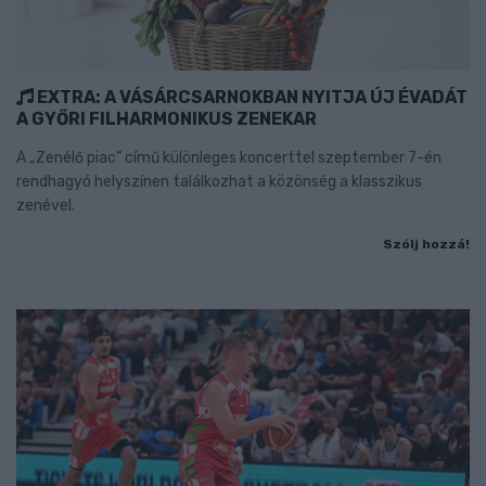
EXTRA: A VÁSÁRCSARNOKBAN NYITJA ÚJ ÉVADÁT
A GYŐRI FILHARMONIKUS ZENEKAR
A „Zenélő piac” című különleges koncerttel szeptember 7-én
rendhagyó helyszínen találkozhat a közönség a klasszikus
zenével.
Szólj hozzá!