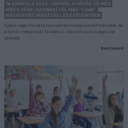
KÁNIKULA 2026 - ENYHÜL A HŐSÉG, DE MÉG
NINCS VÉGE: SZOMBATTÓL MÁR “CSAK”
MÁSODFOKÚ RIASZTÁS LESZ ÉRVÉNYBEN
A július vége óta tartó harmadfokú hőségriasztást mérséklik, de
a tartós meleg miatt továbbra is fokozott óvatosságra van
szükség.
Szólj hozzá!