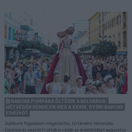
BAROKK POMPÁBA ÖLTÖZIK A BELVÁROS:
HÉTVÉGÉN RENDEZIK MEG A XXXIII. GYŐRI BAROKK
ESKÜVŐT
Jubileumi fogadalom megerősítés, történelmi felvonulás,
tűzshow és vezetett séták is várják az érdeklődőket augusztus