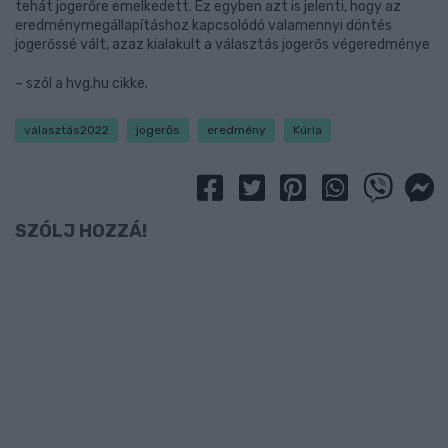
tehát jogerőre emelkedett. Ez egyben azt is jelenti, hogy az
eredménymegállapításhoz kapcsolódó valamennyi döntés
jogerőssé vált, azaz kialakult a választás jogerős végeredménye
– szól a hvg.hu cikke.
választás2022
jogerős
eredmény
Kúria
SZÓLJ HOZZÁ!