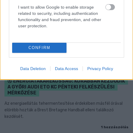
I want to allow Google to enable storage
related to security, including authentication
functionality and fraud prevention, and other
user protection.
CONFIRM
Data Deletion
Data Access
Privacy Policy
ENERGIATAKARÉKOSSÁG: KORÁBBAN KEZDŐDIK
A GYŐRI AUDI ETO KC PÉNTEKI FELKÉSZÜLÉSI
MÉRKŐZÉSE
Az energiaellátás tehermentesítése érdekében másfél órával
előrébb hozták a Brest Bretagne Handball elleni találkozó
kezdését.
1 hozzászólás