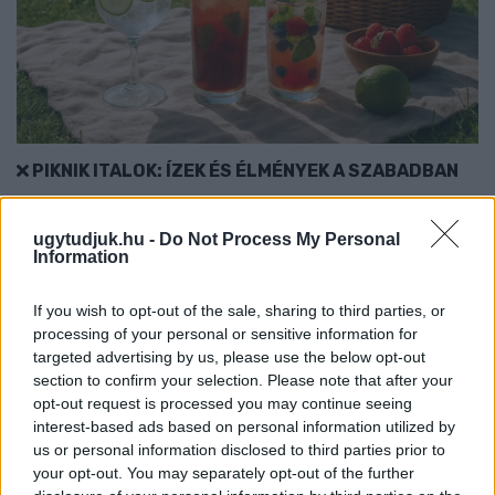
PIKNIK ITALOK: ÍZEK ÉS ÉLMÉNYEK A SZABADBAN
Ahogy tavaszodik és a nap egyre tovább marad velünk, sokaknak
támad kedve kirándulni a természetbe.
ugytudjuk.hu -
Do Not Process My Personal
Information
Szólj hozzá!
If you wish to opt-out of the sale, sharing to third parties, or
processing of your personal or sensitive information for
targeted advertising by us, please use the below opt-out
section to confirm your selection. Please note that after your
opt-out request is processed you may continue seeing
interest-based ads based on personal information utilized by
us or personal information disclosed to third parties prior to
your opt-out. You may separately opt-out of the further