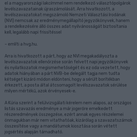
el a magyarországi lakcímmel nem rendelkező választópolgárok
levélszavazatainak újraszámolását. Arra hivatkozott, a
levélszavazatokat megszámoló Nemzeti Választási Irodának
(NVI) nemcsak az eredménymegállapító jegyzőkönyvek, hanem
a rendelkezésére álló összes adat nyilvánosságát biztosítania
kell, legalább napi frissítéssel
– említi a hvg.hu.
Arra is hivatkozott a párt, hogy az NVI megakadályozta a
levélszavazatok ellenőrzése során felvett napi jegyzőkönyvek
és nyilatkozatok megismerhetőségét és ez oda vezetett, hogy
adatok hiányában a párt NVB-be delegált tagja nem tudta
kétséget kizáró módon eldönteni, hogy a sérült borítékban
érkezett, a posta által átcsomagolt levélszavazatok sérülése
milyen mértékű, azok érvényesek-e.
A Kúria szerint a felülvizsgálati kérelem nem alapos, az országos
listás szavazás eredménye a már jogerőre emelkedett
részeredmények összegzése, ezért annak egyes részelemei
önmagukban már nem vitathatóak, kizárólag a szavazatszámok
összesítése vagy a mandátumok kiosztása során vétett
jogsértés alapján támadható.