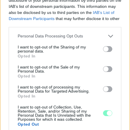
disclosure of your personal information by third parties on the
IAB’s list of downstream participants. This information may
also be disclosed by us to third parties on the
IAB’s List of
Downstream Participants
that may further disclose it to other
third parties.
Please note that this website/app uses one or more Google
Personal Data Processing Opt Outs
services and may gather and store information including but
ÖRÖMHÍR: TÍZ ÉVE NEM VOLT ILYEN ALACSONY AZ
not limited to your visit or usage behaviour. You may click to
I want to opt-out of the Sharing of my
INFLÁCIÓ MAGYARORSZÁGON
personal data.
grant or deny consent to Google and its third-party tags to
Opted In
use your data for below specified purposes in below Google
Júliusban mindössze 1,2 százalékkal emelkedtek éves
consent section.
összevetésben a fogyasztói árak, miközben az élelmiszerek ára
I want to opt-out of the Sale of my
Personal Data.
már csökkent.
Opted In
Szólj hozzá!
I want to opt-out of processing my
Personal Data for Targeted Advertising.
Opted In
I want to opt-out of Collection, Use,
Retention, Sale, and/or Sharing of my
Personal Data that Is Unrelated with the
Purposes for which it was collected.
Opted Out