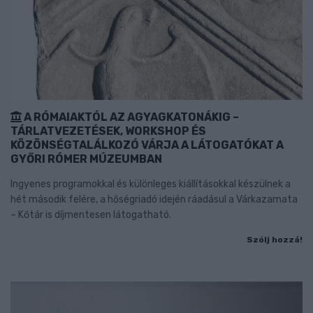
A RÓMAIAKTÓL AZ AGYAGKATONÁKIG –
TÁRLATVEZETÉSEK, WORKSHOP ÉS
KÖZÖNSÉGTALÁLKOZÓ VÁRJA A LÁTOGATÓKAT A
GYŐRI RÓMER MÚZEUMBAN
Ingyenes programokkal és különleges kiállításokkal készülnek a
hét második felére, a hőségriadó idején ráadásul a Várkazamata
– Kőtár is díjmentesen látogatható.
Szólj hozzá!