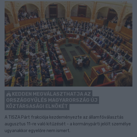
KEDDEN MEGVÁLASZTHATJA AZ
ORSZÁGGYŰLÉS MAGYARORSZÁG ÚJ
KÖZTÁRSASÁGI ELNÖKÉT
A TISZA Párt frakciója kezdeményezte az államfőválasztás
augusztus 11-re való kitűzését - a kormánypárti jelölt személye
ugyanakkor egyelőre nem ismert.