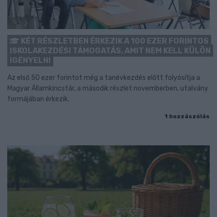
KÉT RÉSZLETBEN ÉRKEZIK A 100 EZER FORINTOS
ISKOLAKEZDÉSI TÁMOGATÁS, AMIT NEM KELL KÜLÖN
IGÉNYELNI
Az első 50 ezer forintot még a tanévkezdés előtt folyósítja a
Magyar Államkincstár, a második részlet novemberben, utalvány
formájában érkezik.
1 hozzászólás