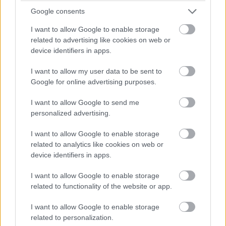
Google consents
I want to allow Google to enable storage
related to advertising like cookies on web or
device identifiers in apps.
I want to allow my user data to be sent to
Google for online advertising purposes.
A BAROKK ÖSSZES ÁRNYALATA ÉS MÉG EGY SOR
I want to allow Google to send me
KIVÁLÓ PROGRAM VÁR MINDENKIT EZEN A HÉTVÉGÉN
personalized advertising.
GYŐRBEN
I want to allow Google to enable storage
Középpontban a hagyományőrzés, de lesz Pogány Induló és
related to analytics like cookies on web or
Majka koncert, jóga szeánsz, “borhajózás” és egy csomó minden
device identifiers in apps.
más.
I want to allow Google to enable storage
Szólj hozzá!
related to functionality of the website or app.
I want to allow Google to enable storage
related to personalization.