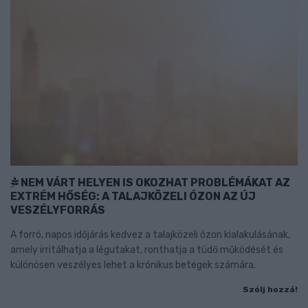
NEM VÁRT HELYEN IS OKOZHAT PROBLÉMÁKAT AZ
EXTRÉM HŐSÉG: A TALAJKÖZELI ÓZON AZ ÚJ
VESZÉLYFORRÁS
A forró, napos időjárás kedvez a talajközeli ózon kialakulásának,
amely irritálhatja a légutakat, ronthatja a tüdő működését és
különösen veszélyes lehet a krónikus betegek számára.
Szólj hozzá!