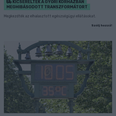
KICSERÉLTÉK A GYŐRI KÓRHÁZBAN
MEGHIBÁSODOTT TRANSZFORMÁTORT
Megkezdték az elhalasztott egészségügyi ellátásokat.
Szólj hozzá!