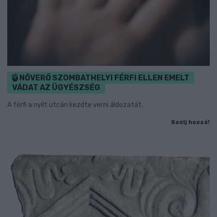
NŐVERŐ SZOMBATHELYI FÉRFI ELLEN EMELT
VÁDAT AZ ÜGYÉSZSÉG
A férfi a nyílt utcán kezdte verni áldozatát.
Szólj hozzá!