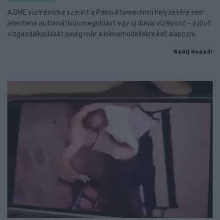
A BME vízmérnöke szerint a Paksi Atomerőmű helyzetére sem
jelentene automatikus megoldást egy új dunai vízlépcső - a jövő
vízgazdálkodását pedig már a klímamodellekre kell alapozni.
Szólj hozzá!