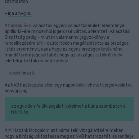
szombaton
–
írja a hvg.hu
Az április 3-ai választás egyéni választókerületi eredményei
április 12-ére mindenhol jogerőssé váltak, a Nemzeti Választási
Bizottság pedig - miután valamennyi jegyzőkönyv a
rendelkezésére állt - csütörtökön megállapította az országos
listás eredményt, azaz hogy az egyes országos listák hány
mandátumra jogosultak és hogy az országos listákról mely
jelöltek jutottak mandátumhoz
– teszik hozzá.
Az NVB határozata ellen egy napon belül lehetett jogorvoslatot
benyújtani,
az egyetlen felülvizsgálati kérelmet a Kúria szombaton el
is bírálta.
A Mi Hazánk Mozgalom azt kérte felülvizsgálati kérelmében,
hogy a bíróság változtassa meg az NVB határozatát, és rendelje