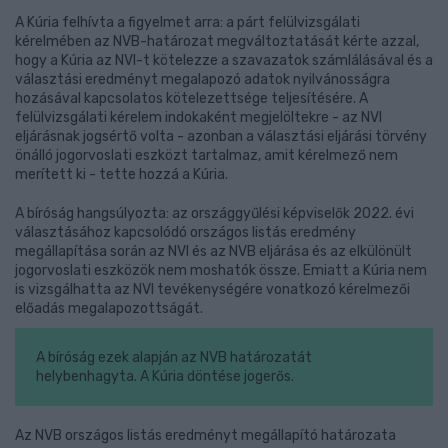
A Kúria felhívta a figyelmet arra: a párt felülvizsgálati
kérelmében az NVB-határozat megváltoztatását kérte azzal,
hogy a Kúria az NVI-t kötelezze a szavazatok számlálásával és a
választási eredményt megalapozó adatok nyilvánosságra
hozásával kapcsolatos kötelezettsége teljesítésére. A
felülvizsgálati kérelem indokaként megjelöltekre - az NVI
eljárásnak jogsértő volta - azonban a választási eljárási törvény
önálló jogorvoslati eszközt tartalmaz, amit kérelmező nem
merített ki - tette hozzá a Kúria.
A bíróság hangsúlyozta: az országgyűlési képviselők 2022. évi
választásához kapcsolódó országos listás eredmény
megállapítása során az NVI és az NVB eljárása és az elkülönült
jogorvoslati eszközök nem moshatók össze. Emiatt a Kúria nem
is vizsgálhatta az NVI tevékenységére vonatkozó kérelmezői
előadás megalapozottságát.
A bíróság ezek alapján az NVB határozatát
helybenhagyta. A Kúria döntése jogerős.
Az NVB országos listás eredményt megállapító határozata