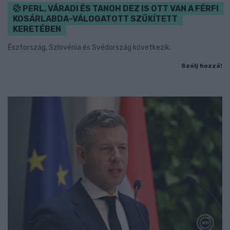
PERL, VÁRADI ÉS TANOH DEZ IS OTT VAN A FÉRFI
KOSÁRLABDA-VÁLOGATOTT SZŰKÍTETT
KERETÉBEN
Észtország, Szlovénia és Svédország következik.
Szólj hozzá!