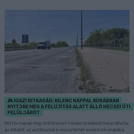
IGAZI RITKASÁG: KILENC NAPPAL KORÁBBAN
NYITJÁK MEG A FELÚJÍTÁS ALATT ÁLLÓ HECSEI ÚTI
FELÜLJÁRÓT
Hétfőn hajnali négy órától ismét minden közlekedő használhatja
az átkelőt, az autóbuszok is visszatérnek eredeti útvonalukra.