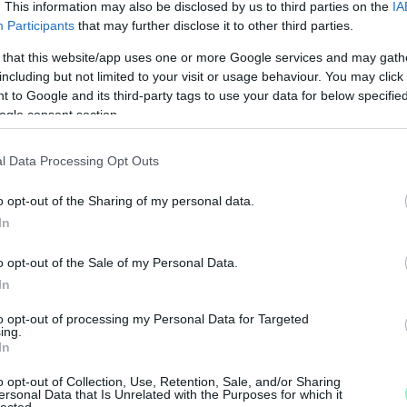
. This information may also be disclosed by us to third parties on the
IA
Participants
that may further disclose it to other third parties.
 that this website/app uses one or more Google services and may gath
including but not limited to your visit or usage behaviour. You may click 
 to Google and its third-party tags to use your data for below specifi
ogle consent section.
l Data Processing Opt Outs
N
F
o opt-out of the Sharing of my personal data.
In
A
s
o opt-out of the Sale of my Personal Data.
a
In
to opt-out of processing my Personal Data for Targeted
ing.
In
o opt-out of Collection, Use, Retention, Sale, and/or Sharing
ersonal Data that Is Unrelated with the Purposes for which it
lected.