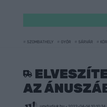
SZOMBATHELY
GYŐR
SÁRVÁR
KÖ
ELVESZÍTE
AZ ÁNUSZÁB
ugytudjuk.hu
2022-04-14 10:10:34