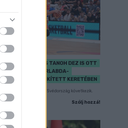
PERL, VÁRADI ÉS TANOH DEZ IS OTT
VAN A FÉRFI KOSÁRLABDA-
VÁLOGATOTT SZŰKÍTETT KERETÉBEN
sztország, Szlovénia és Svédország következik.
Szólj hozzá!