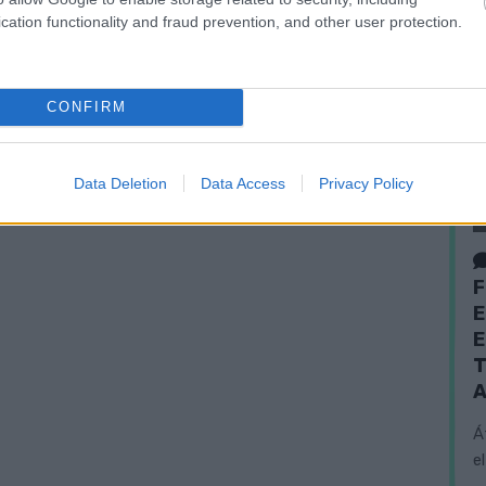
cation functionality and fraud prevention, and other user protection.
CONFIRM
Data Deletion
Data Access
Privacy Policy
F
E
E
T
A
Á
e