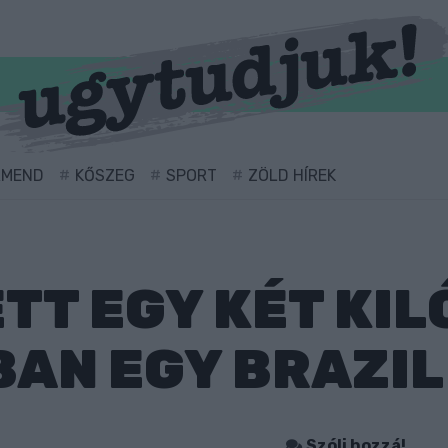
RMEND
KŐSZEG
SPORT
ZÖLD HÍREK
TT EGY KÉT KIL
AN EGY BRAZIL
Szólj hozzá!