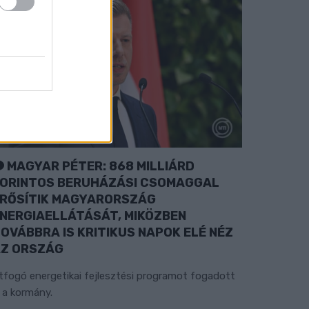
MAGYAR PÉTER: 868 MILLIÁRD
ORINTOS BERUHÁZÁSI CSOMAGGAL
RŐSÍTIK MAGYARORSZÁG
NERGIAELLÁTÁSÁT, MIKÖZBEN
OVÁBBRA IS KRITIKUS NAPOK ELÉ NÉZ
Z ORSZÁG
tfogó energetikai fejlesztési programot fogadott
l a kormány.