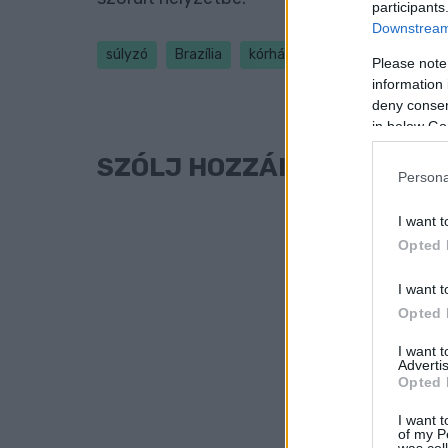
participants
Downstream 
súlyzó
Brazília
kórház
orvos
Please note
information 
deny consent
in below Go
SZÓLJ HOZZÁ!
Persona
I want t
Opted 
I want t
Opted 
I want 
Advertis
Opted 
I want t
of my P
was col