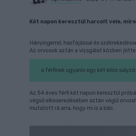
Két napon keresztül harcolt vele, mir
Hányingerrel, hasfájással és székrekedésse
Az orvosok aztán a vizsgálat közben jötte
a férfinek ugyanis egy két kilós súlyz
Az 54 éves férfi két napon keresztül próbá
végső elkeseredésében aztán végül orvos
mutatott rá arra, hogy mi is a bibi.