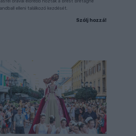
ásfél órával előrébb hozták a Brest Bretagne
andball elleni találkozó kezdését.
Szólj hozzá!