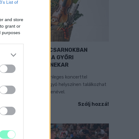
B’s List of
er and store
to grant or
ed purposes
EXTRA: A VÁSÁRCSARNOKBAN
YITJA ÚJ ÉVADÁT A GYŐRI
ILHARMONIKUS ZENEKAR
 „Zenélő piac” című különleges koncerttel
zeptember 7-én rendhagyó helyszínen találkozhat
 közönség a klasszikus zenével.
Szólj hozzá!