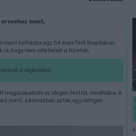
e orvoshoz ment.
l ment kórházba egy 54 éves férfi Brazíliában.
k rá, hogy nem véletlenek a tünetek,
ó szorult a végbelébe.
lt megszabadulni az idegen testtől, mindhiába. A
hoz ment, a kórházban aztán egy röntgen
A