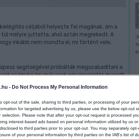
 kielégítés céljából helyezte fel magának, ám a
 túl mélyre juttatta, ahol aztán megrekedt. A
J
 hogy inkább nem mondta el, mi történt vele,
f
é
csipesz segítségével próbálták megszabadítani a
 orvosok számára így már csak egy megoldás maradt,
a férfi végbeléből. Az 54 éves férfit végül három
.hu -
Do Not Process My Personal Information
tett.
to opt-out of the sale, sharing to third parties, or processing of your per
rvosi lapban
írták le az esetet, ebben szó esik
formation for targeted advertising by us, please use the below opt-out s
y valakinek egy idegen tárgy szoruljon a
r selection. Please note that after your opt-out request is processed y
eing interest-based ads based on personal information utilized by us or
tt ezeknek a száma. Az ilyen balesetek mindkét
disclosed to third parties prior to your opt-out. You may separately opt-
szerint többségében a férfiak jutnak ilyen
losure of your personal information by third parties on the IAB’s list of