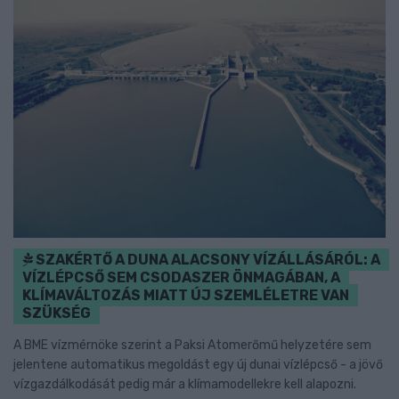
SZAKÉRTŐ A DUNA ALACSONY VÍZÁLLÁSÁRÓL: A
VÍZLÉPCSŐ SEM CSODASZER ÖNMAGÁBAN, A
KLÍMAVÁLTOZÁS MIATT ÚJ SZEMLÉLETRE VAN
SZÜKSÉG
A BME vízmérnöke szerint a Paksi Atomerőmű helyzetére sem
jelentene automatikus megoldást egy új dunai vízlépcső - a jövő
vízgazdálkodását pedig már a klímamodellekre kell alapozni.