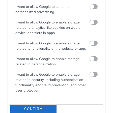
I want to allow Google to send me
personalized advertising.
A NAPOKBAN BEFEJEZŐDIK A GYŐRI
I want to allow Google to enable storage
DÍSZKIVILÁGÍTÁS LEKAPCSOLÁSA
related to analytics like cookies on web or
A város 77 helyszínén zajlik a munkavégzés, a Győr Projekt
device identifiers in apps.
kezelésében lévő épületek egy részét is érinti az intézkedés.
I want to allow Google to enable storage
Szólj hozzá!
related to functionality of the website or app.
I want to allow Google to enable storage
related to personalization.
I want to allow Google to enable storage
related to security, including authentication
functionality and fraud prevention, and other
user protection.
CONFIRM