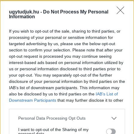
A felvételen egy padon alvó férfit ütnek meg, majd arra
ugytudjuk.hu -
Do Not Process My Personal
kényszerítik, hogy térdre ereszkedve megcsókolja egyikük
Information
bakancsát.
If you wish to opt-out of the sale, sharing to third parties, or
1 hozzászólás
processing of your personal or sensitive information for
targeted advertising by us, please use the below opt-out
section to confirm your selection. Please note that after your
opt-out request is processed you may continue seeing
interest-based ads based on personal information utilized by
us or personal information disclosed to third parties prior to
your opt-out. You may separately opt-out of the further
disclosure of your personal information by third parties on the
IAB’s list of downstream participants. This information may
also be disclosed by us to third parties on the
IAB’s List of
Downstream Participants
that may further disclose it to other
third parties.
Please note that this website/app uses one or more Google
Personal Data Processing Opt Outs
services and may gather and store information including but
not limited to your visit or usage behaviour. You may click to
I want to opt-out of the Sharing of my
personal data.