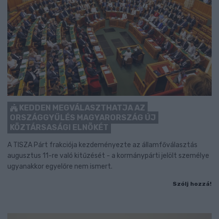
KEDDEN MEGVÁLASZTHATJA AZ
ORSZÁGGYŰLÉS MAGYARORSZÁG ÚJ
KÖZTÁRSASÁGI ELNÖKÉT
A TISZA Párt frakciója kezdeményezte az államfőválasztás
augusztus 11-re való kitűzését - a kormánypárti jelölt személye
ugyanakkor egyelőre nem ismert.
Szólj hozzá!