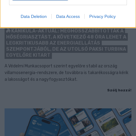
Data Deletion
Data Access
Privacy Policy
KÁNIKULA-AKTUÁL: MEGHOSSZABBÍTOTTÁK A
HŐSÉGRIASZTÁST, A KÖVETKEZŐ 48 ÓRA LEHET A
LEGKRITIKUSABB AZ ENERGIAELLÁTÁS
SZEMPONTJÁBÓL, DE AZ UTOLSÓ PAKSI TURBINA
EGYELŐRE KITART
A Védelmi Munkacsoport szerint egyelőre stabil az ország
villamosenergia-rendszere, de továbbra is takarékosságra kérik
a lakosságot és a nagyfogyasztókat.
Szólj hozzá!