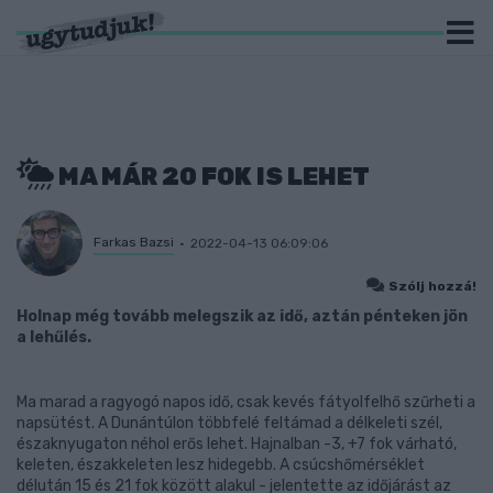
MA MÁR 20 FOK IS LEHET
Farkas Bazsi
2022-04-13 06:09:06
Szólj hozzá!
Holnap még tovább melegszik az idő, aztán pénteken jön
a lehűlés.
Ma marad a ragyogó napos idő, csak kevés fátyolfelhő szűrheti a
napsütést. A Dunántúlon többfelé feltámad a délkeleti szél,
északnyugaton néhol erős lehet. Hajnalban -3, +7 fok várható,
keleten, északkeleten lesz hidegebb. A csúcshőmérséklet
délután 15 és 21 fok között alakul - jelentette az időjárást az