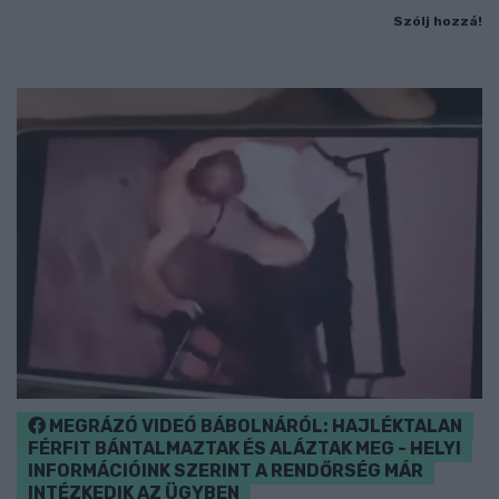
Szólj hozzá!
MEGRÁZÓ VIDEÓ BÁBOLNÁRÓL: HAJLÉKTALAN
FÉRFIT BÁNTALMAZTAK ÉS ALÁZTAK MEG - HELYI
INFORMÁCIÓINK SZERINT A RENDŐRSÉG MÁR
INTÉZKEDIK AZ ÜGYBEN