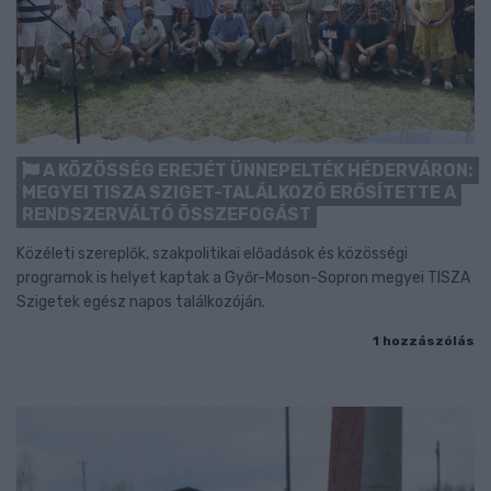
A KÖZÖSSÉG EREJÉT ÜNNEPELTÉK HÉDERVÁRON:
MEGYEI TISZA SZIGET-TALÁLKOZÓ ERŐSÍTETTE A
RENDSZERVÁLTÓ ÖSSZEFOGÁST
Közéleti szereplők, szakpolitikai előadások és közösségi
programok is helyet kaptak a Győr-Moson-Sopron megyei TISZA
Szigetek egész napos találkozóján.
1 hozzászólás