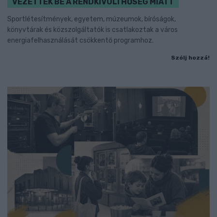
VEZETTEK BE A RENDKÍVÜLI HŐSÉG MIATT
Sportlétesítmények, egyetem, múzeumok, bíróságok,
könyvtárak és közszolgáltatók is csatlakoztak a város
energiafelhasználását csökkentő programhoz.
Szólj hozzá!