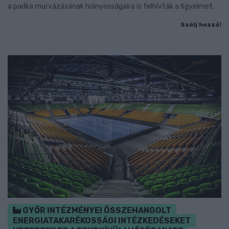
a padka murvázásának hiányosságaira is felhívták a figyelmet.
Szólj hozzá!
GYŐR INTÉZMÉNYEI ÖSSZEHANGOLT
ENERGIATAKARÉKOSSÁGI INTÉZKEDÉSEKET