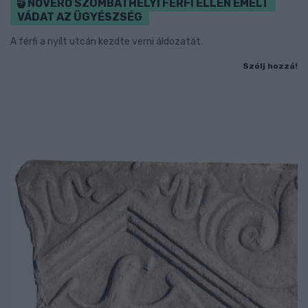
NŐVERŐ SZOMBATHELYI FÉRFI ELLEN EMELT
VÁDAT AZ ÜGYÉSZSÉG
A férfi a nyílt utcán kezdte verni áldozatát.
Szólj hozzá!