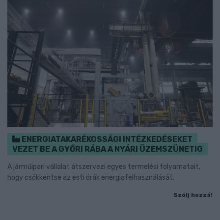
ENERGIATAKARÉKOSSÁGI INTÉZKEDÉSEKET
VEZET BE A GYŐRI RÁBA A NYÁRI ÜZEMSZÜNETIG
A járműipari vállalat átszervezi egyes termelési folyamatait,
hogy csökkentse az esti órák energiafelhasználását.
Szólj hozzá!