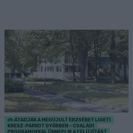
ÁTADJÁK A MEGÚJULT ERZSÉBET LIGETI
KRESZ-PARKOT GYŐRBEN – CSALÁDI
PROGRAMOKKAL ÜNNEPLIK A FELÚJÍTÁST