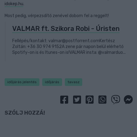
idokep.hu
.
Most pedig, vérpezsdítő zenével dobom fel a reggelt!
VALMAR ft. Szikora Robi - Úristen
Fellépés/kontakt: valmar@postforrent.comKertész
Zoltán: +36 30 974 9152A zene pár napon belül elérhető
Spotify-on is és Itunes-on is!VALMAR insta: @valmarduo...
időjárás jelentés
időjárás
tavasz
SZÓLJ HOZZÁ!