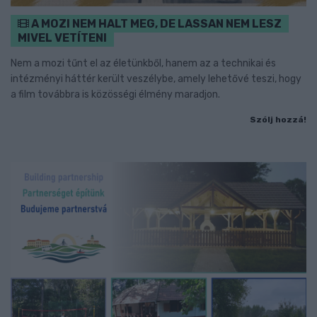
A MOZI NEM HALT MEG, DE LASSAN NEM LESZ
MIVEL VETÍTENI
Nem a mozi tűnt el az életünkből, hanem az a technikai és
intézményi háttér került veszélybe, amely lehetővé teszi, hogy
a film továbbra is közösségi élmény maradjon.
Szólj hozzá!