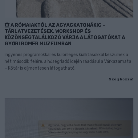
A RÓMAIAKTÓL AZ AGYAGKATONÁKIG –
TÁRLATVEZETÉSEK, WORKSHOP ÉS
KÖZÖNSÉGTALÁLKOZÓ VÁRJA A LÁTOGATÓKAT A
GYŐRI RÓMER MÚZEUMBAN
Ingyenes programokkal és különleges kiállításokkal készülnek a
hét második felére, a hőségriadó idején ráadásul a Várkazamata
– Kőtár is díjmentesen látogatható.
Szólj hozzá!