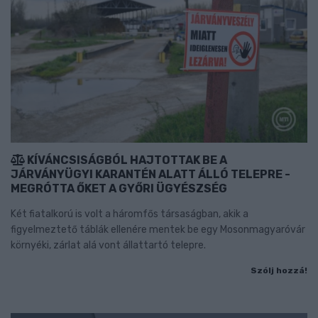
KÍVÁNCSISÁGBÓL HAJTOTTAK BE A
JÁRVÁNYÜGYI KARANTÉN ALATT ÁLLÓ TELEPRE -
MEGRÓTTA ŐKET A GYŐRI ÜGYÉSZSÉG
Két fiatalkorú is volt a háromfős társaságban, akik a
figyelmeztető táblák ellenére mentek be egy Mosonmagyaróvár
környéki, zárlat alá vont állattartó telepre.
Szólj hozzá!