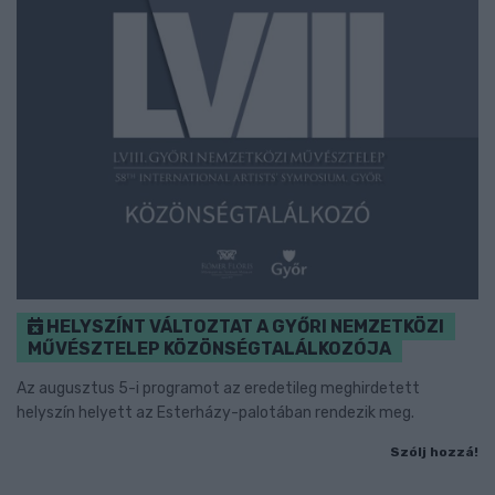
HELYSZÍNT VÁLTOZTAT A GYŐRI NEMZETKÖZI
MŰVÉSZTELEP KÖZÖNSÉGTALÁLKOZÓJA
Az augusztus 5-i programot az eredetileg meghirdetett
helyszín helyett az Esterházy-palotában rendezik meg.
Szólj hozzá!