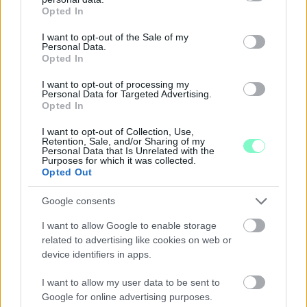
grant or deny consent to Google and its third-party tags to
Opted In
LAKOSSÁGI FÓRUMON MUTATJÁK BE A
use your data for below specified purposes in below Google
GYŐRSZENTIVÁNI KÖR TÉR FELÚJÍTÁSÁNAK
consent section.
I want to opt-out of the Sale of my
TERVEIT
Personal Data.
Opted In
Augusztus 6-án a beruházás ütemezéséről és az új kerékpárút
építéséről is tájékoztatják az érdeklődőket.
I want to opt-out of processing my
Personal Data for Targeted Advertising.
Opted In
Szólj hozzá!
I want to opt-out of Collection, Use,
Retention, Sale, and/or Sharing of my
Personal Data that Is Unrelated with the
Purposes for which it was collected.
Opted Out
Google consents
I want to allow Google to enable storage
related to advertising like cookies on web or
device identifiers in apps.
I want to allow my user data to be sent to
Google for online advertising purposes.