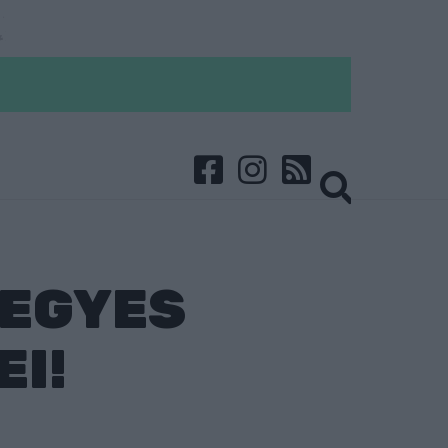
 EGYES
I!