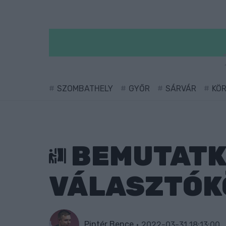
SZOMBATHELY
GYŐR
SÁRVÁR
KÖ
BEMUTATKO
VÁLASZTÓKÖ
Pintér Bence
2022-03-31 18:13:00