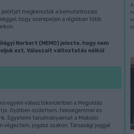
A
 jelöltjét megkerestük a bemutatkozási
h
őséggel, hogy szerepeljen a régióban több
e
unkon.
p
ilágyi Norbert (MEMO) jelezte, hogy nem
ljuk ezt. Válaszait változtatás nélkül
zámú egyéni választókerületben a Megoldás
ltje. Győrben születtem, feleségemmel és
k. Egyetemi tanulmányaimat a Miskolci
 végeztem, jogász szakon. Társasági joggal