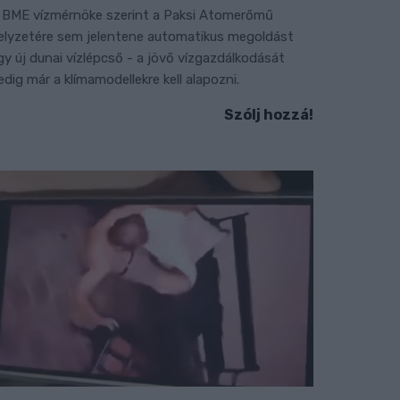
 BME vízmérnöke szerint a Paksi Atomerőmű
elyzetére sem jelentene automatikus megoldást
gy új dunai vízlépcső - a jövő vízgazdálkodását
edig már a klímamodellekre kell alapozni.
Szólj hozzá!