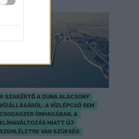
SZAKÉRTŐ A DUNA ALACSONY
VÍZÁLLÁSÁRÓL: A VÍZLÉPCSŐ SEM
CSODASZER ÖNMAGÁBAN, A
KLÍMAVÁLTOZÁS MIATT ÚJ
SZEMLÉLETRE VAN SZÜKSÉG