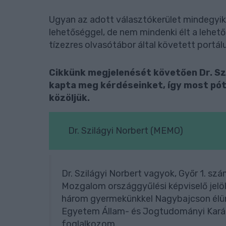
Ugyan az adott választókerület mindegyik
lehetőséggel, de nem mindenki élt a lehet
tízezres olvasótábor által követett portál
Cikkünk megjelenését követően Dr. Sz
kapta meg kérdéseinket, így most póto
közöljük.
Dr. Szilágyi Norbert (MEMO)
Dr. Szilágyi Norbert vagyok, Győr 1. s
Mozgalom országgyűlési képviselő jelö
három gyermekünkkel Nagybajcson élün
Egyetem Állam- és Jogtudományi Karán
foglalkozom.