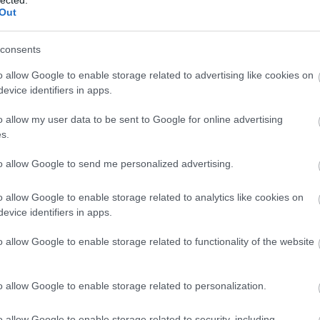
párbeszédre, így amikor ott vagyok, szinte csak
Out
ják a kezem, átölelnek és azt mondják: végre
é és fontos dolgokról beszél. Érzem a
consents
o allow Google to enable storage related to advertising like cookies on
evice identifiers in apps.
miatt vágtam bele ebbe a feladatba, és
o allow my user data to be sent to Google for online advertising
om a 17 éves lányomnak és a 12 éves fiamnak,
s.
rt, amiben hiszünk.
to allow Google to send me personalized advertising.
o allow Google to enable storage related to analytics like cookies on
evice identifiers in apps.
ége a hazugság, a hírhamisítás és
A
k egymást még akkor is, ha másképpen
á
o allow Google to enable storage related to functionality of the website
ban, amit lehet.
k
n
o allow Google to enable storage related to personalization.
n probléma az országban, de kétségtelenül a
. Az infláció olyan dolog, amit mindenki a saját
o allow Google to enable storage related to security, including