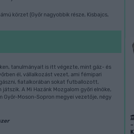
ámú körzet (Győr nagyobbik része, Kisbajcs,
en, tanulmányait is itt végezte, mint gáz- és
őrben él, vállalkozást vezet, ami fémipari
ászni, fiatalkorában sokat futballozott,
 játszik. A Mi Hazánk Mozgalom győri elnöke,
m Győr-Moson-Sopron megyei vezetője, négy
szer
–
K