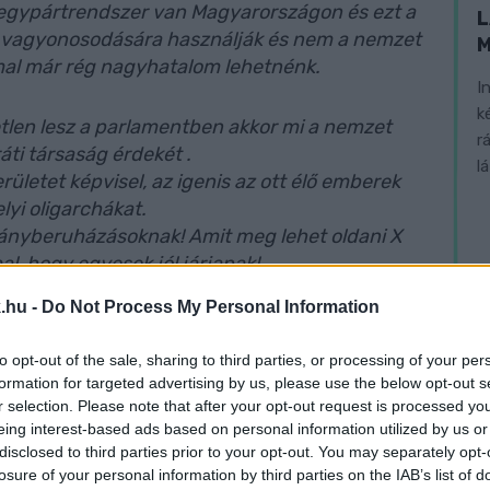
egypártrendszer van Magyarországon és ezt a
L
k vagyonosodására használják és nem a nemzet
mal már rég nagyhatalom lehetnénk.
I
k
len lesz a parlamentben akkor mi a nemzet
r
ti társaság érdekét .
l
rületet k
épvisel, az igenis az ott élő emberek
lyi oligarchákat.
tványberuházásoknak! Amit meg lehet oldani X
l, hogy egyesek jól járjanak!
.hu -
Do Not Process My Personal Information
to opt-out of the sale, sharing to third parties, or processing of your per
formation for targeted advertising by us, please use the below opt-out s
r selection. Please note that after your opt-out request is processed y
gért; DK, Jobbik, Momentum, MSZP, LMP,
eing interest-based ads based on personal information utilized by us or
disclosed to third parties prior to your opt-out. You may separately opt-
losure of your personal information by third parties on the IAB’s list of