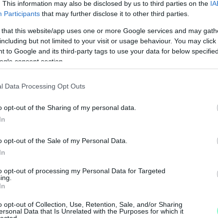
. This information may also be disclosed by us to third parties on the
IA
Participants
that may further disclose it to other third parties.
zék közös jelöltje Győr- Moson- Sopron Megye
 that this website/app uses one or more Google services and may gath
ri polgár, édesanya, feleség, dolgozó nő.
including but not limited to your visit or usage behaviour. You may click 
gy amikor a DK felkért arra, hogy induljak az
 to Google and its third-party tags to use your data for below specifi
 Azóta eltelt több mint egy év, és az
ogle consent section.
égre újra lehetősége van női képviselőt
l Data Processing Opt Outs
o opt-out of the Sharing of my personal data.
dok megvalósítani, de az iskoláinkért küzdeni
N
In
kult közlekedési káoszt rendezni kell, hogy
e
osunk, és bérlakásfejlesztéssel valódi
o opt-out of the Sale of my Personal Data.
F
saládot alapítanának, de az ingatlanárak
In
hetőségük.
to opt-out of processing my Personal Data for Targeted
ing.
In
ldásra fokuszáló hangot szeretnék megütni.
telre nagy szükség van. Rendszeren kijárok
o opt-out of Collection, Use, Retention, Sale, and/or Sharing
ersonal Data that Is Unrelated with the Purposes for which it
 tapasztalom, hogy a választópolgároknak
lected.