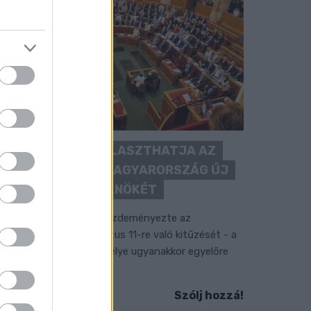
KEDDEN MEGVÁLASZTHATJA AZ
ORSZÁGGYŰLÉS MAGYARORSZÁG ÚJ
KÖZTÁRSASÁGI ELNÖKÉT
 TISZA Párt frakciója kezdeményezte az
llamfőválasztás augusztus 11-re való kitűzését - a
ormánypárti jelölt személye ugyanakkor egyelőre
em ismert.
Szólj hozzá!