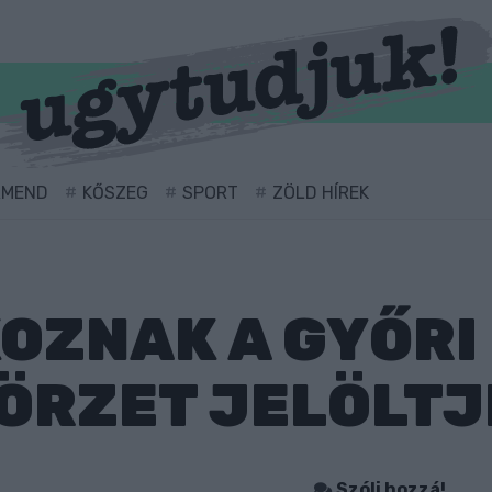
RMEND
KŐSZEG
SPORT
ZÖLD HÍREK
ZNAK A GYŐRI
RZET JELÖLTJE
Szólj hozzá!