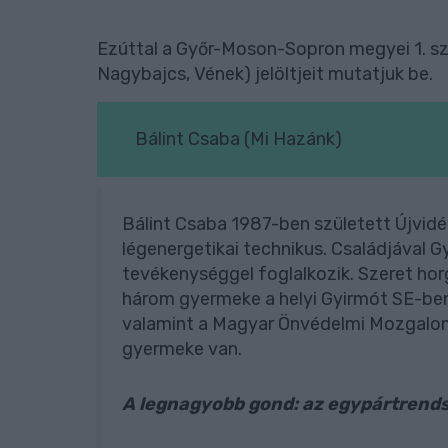
Ezúttal a Győr-Moson-Sopron megyei 1. sz
Nagybajcs, Vének) jelöltjeit mutatjuk be.
Bálint Csaba (Mi Hazánk)
Bálint Csaba 1987-ben született Újvidék
légenergetikai technikus. Családjával Gy
tevékenységgel foglalkozik. Szeret horg
három gyermeke a helyi Gyirmót SE-ben
valamint a Magyar Önvédelmi Mozgalo
gyermeke van.
A legnagyobb gond: az egypártrend