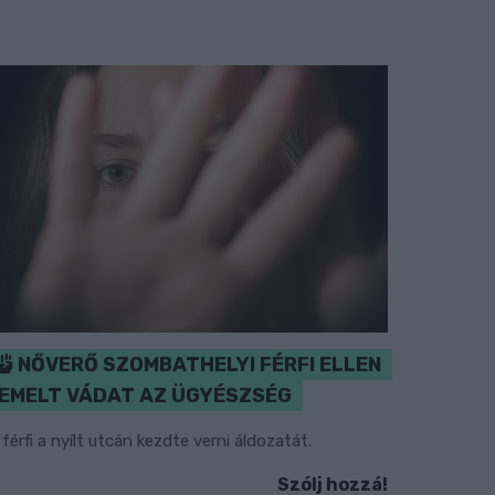
NŐVERŐ SZOMBATHELYI FÉRFI ELLEN
EMELT VÁDAT AZ ÜGYÉSZSÉG
 férfi a nyílt utcán kezdte verni áldozatát.
Szólj hozzá!