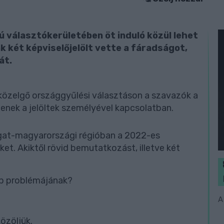
választókerületében öt induló közül lehet
k két képviselőjelölt vette a fáradságot,
át.
 közelgő országgyűlési választáson a szavazók a
enek a jelöltek személyével kapcsolatban.
ugat-magyarországi régióban a 2022-es
ket. Akiktől rövid bemutatkozást, illetve két
bb problémájának?
A
özöljük.