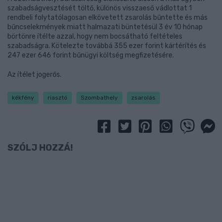
szabadságvesztését töltő, különös visszaeső vádlottat 1
rendbeli folytatólagosan elkövetett zsarolás bűntette és más
bűncselekmények miatt halmazati büntetésül 3 év 10 hónap
börtönre ítélte azzal, hogy nem bocsátható feltételes
szabadságra. Kötelezte továbbá 355 ezer forint kártérítés és
247 ezer 646 forint bűnügyi költség megfizetésére.
Az ítélet jogerős.
kékfény
riasztó
Szombathely
zsarolás
SZÓLJ HOZZÁ!