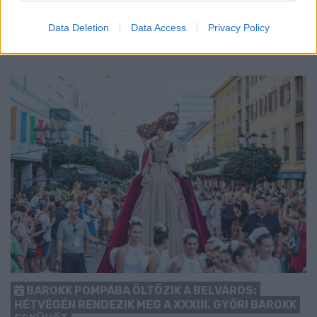
kezdését.
Data Deletion
Data Access
Privacy Policy
1 hozzászólás
BAROKK POMPÁBA ÖLTÖZIK A BELVÁROS:
HÉTVÉGÉN RENDEZIK MEG A XXXIII. GYŐRI BAROKK