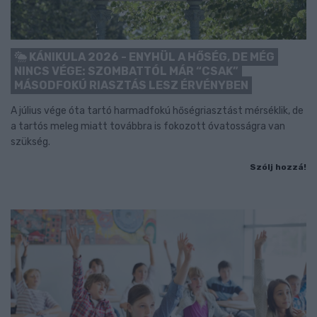
KÁNIKULA 2026 - ENYHÜL A HŐSÉG, DE MÉG
NINCS VÉGE: SZOMBATTÓL MÁR “CSAK”
MÁSODFOKÚ RIASZTÁS LESZ ÉRVÉNYBEN
A július vége óta tartó harmadfokú hőségriasztást mérséklik, de
a tartós meleg miatt továbbra is fokozott óvatosságra van
szükség.
Szólj hozzá!