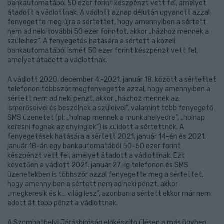
bankautomatából 50 ezer forint készpénzt vett fel, amelyet
átadott a vádlottnak. A vádlott aznap délután ugyanott azzal
fenyegette meg újra a sértettet, hogy amennyiben a sértett
nem ad neki további 50 ezer forintot, akkor „házhoz mennek a
szüleihez”. A fenyegetés hatására a sértett a közeli
bankautomatából ismét 50 ezer forint készpénzt vett fel,
amelyet átadott a vádlottnak.
A vádlott 2020. december 4.-2021. január 18. között a sértettet
telefonon többször megfenyegette azzal, hogy amennyiben a
sértett nem ad neki pénzt, akkor „házhoz mennek az
ismerőseivel és beszélnek a szüleivel”, valamint több fenyegető
SMS üzenetet (pl: „holnap mennek a munkahelyedre”, „holnap
keresni fognak az enyingiek”) is küldött a sértettnek. A
fenyegetések hatására a sértett 2021. január 14-én és 2021.
január 18-án egy bankautomatából 50-50 ezer forint
készpénzt vett fel, amelyet átadott a vádlottnak. Ezt
követően a vádlott 2021. január 27-ig telefonon és SMS
üzenetekben is többször azzal fenyegette meg a sértettet,
hogy amennyiben a sértett nem ad neki pénzt, akkor
„megkeresik és k… világ lesz”, azonban a sértett ekkor már nem
adott át több pénzt a vádlottnak.
A Szombathelyi Járásbíróság előkészítő ülésen a más ügyben