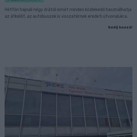
Hétfőn hajnali négy órától ismét minden közlekedő használhatja
az átkelőt, az autóbuszok is visszatérnek eredeti útvonalukra.
Szólj hozzá!