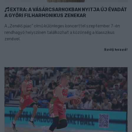
EXTRA: A VÁSÁRCSARNOKBAN NYITJA ÚJ ÉVADÁT
A GYŐRI FILHARMONIKUS ZENEKAR
A „Zenélő piac” című különleges koncerttel szeptember 7-én
rendhagyó helyszínen találkozhat a közönség a klasszikus
zenével.
Szólj hozzá!