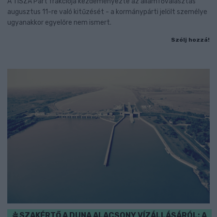
A TISZA Párt frakciója kezdeményezte az államfőválasztás
augusztus 11-re való kitűzését - a kormánypárti jelölt személye
ugyanakkor egyelőre nem ismert.
Szólj hozzá!
SZAKÉRTŐ A DUNA ALACSONY VÍZÁLLÁSÁRÓL: A