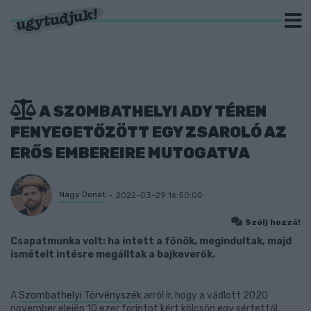
A SZOMBATHELYI ADY TÉREN
FENYEGETŐZÖTT EGY ZSAROLÓ AZ
ERŐS EMBEREIRE MUTOGATVA
Nagy Donát
2022-03-29 16:50:00
Szólj hozzá!
Csapatmunka volt: ha intett a főnök, megindultak, majd
ismételt intésre megálltak a bajkeverők.
A
Szombathelyi Törvényszék
arról ír, hogy a vádlott 2020
november elején 10 ezer forintot kért kölcsön egy sértettől,