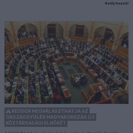
Szólj hozzá!
KEDDEN MEGVÁLASZTHATJA AZ
ORSZÁGGYŰLÉS MAGYARORSZÁG ÚJ
KÖZTÁRSASÁGI ELNÖKÉT