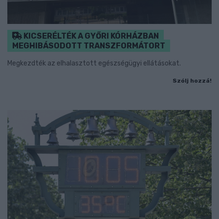
KICSERÉLTÉK A GYŐRI KÓRHÁZBAN
MEGHIBÁSODOTT TRANSZFORMÁTORT
Megkezdték az elhalasztott egészségügyi ellátásokat.
Szólj hozzá!