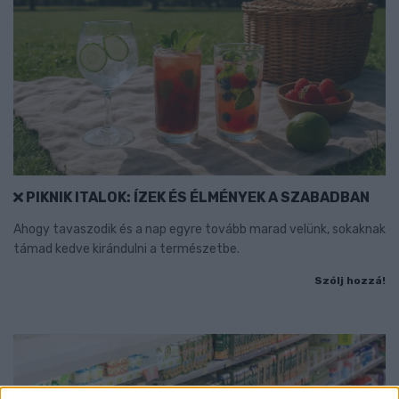
PIKNIK ITALOK: ÍZEK ÉS ÉLMÉNYEK A SZABADBAN
Ahogy tavaszodik és a nap egyre tovább marad velünk, sokaknak
támad kedve kirándulni a természetbe.
Szólj hozzá!