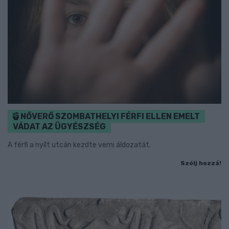
NŐVERŐ SZOMBATHELYI FÉRFI ELLEN EMELT
VÁDAT AZ ÜGYÉSZSÉG
A férfi a nyílt utcán kezdte verni áldozatát.
Szólj hozzá!