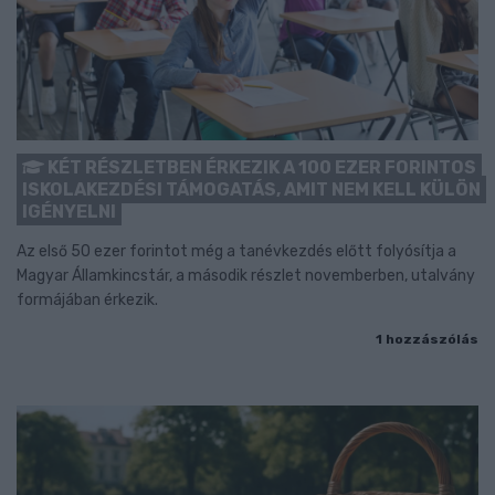
KÉT RÉSZLETBEN ÉRKEZIK A 100 EZER FORINTOS
ISKOLAKEZDÉSI TÁMOGATÁS, AMIT NEM KELL KÜLÖN
IGÉNYELNI
Az első 50 ezer forintot még a tanévkezdés előtt folyósítja a
Magyar Államkincstár, a második részlet novemberben, utalvány
formájában érkezik.
1 hozzászólás