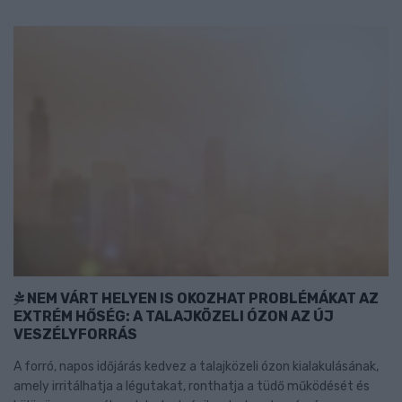
NEM VÁRT HELYEN IS OKOZHAT PROBLÉMÁKAT AZ
EXTRÉM HŐSÉG: A TALAJKÖZELI ÓZON AZ ÚJ
VESZÉLYFORRÁS
A forró, napos időjárás kedvez a talajközeli ózon kialakulásának,
amely irritálhatja a légutakat, ronthatja a tüdő működését és