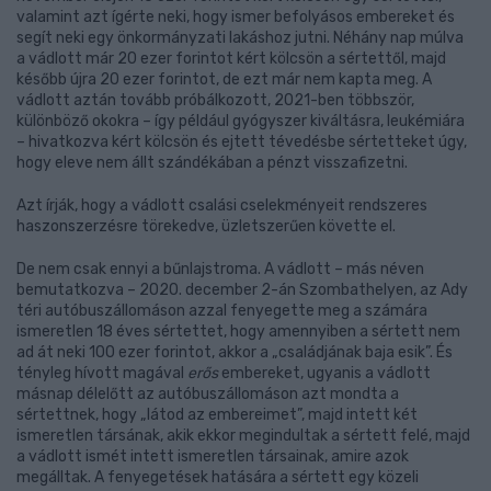
valamint azt ígérte neki, hogy ismer befolyásos embereket és
segít neki egy önkormányzati lakáshoz jutni. Néhány nap múlva
a vádlott már 20 ezer forintot kért kölcsön a sértettől, majd
később újra 20 ezer forintot, de ezt már nem kapta meg. A
vádlott aztán tovább próbálkozott, 2021-ben többször,
különböző okokra – így például gyógyszer kiváltásra, leukémiára
– hivatkozva kért kölcsön és ejtett tévedésbe sértetteket úgy,
hogy eleve nem állt szándékában a pénzt visszafizetni.
Azt írják, hogy a vádlott csalási cselekményeit rendszeres
haszonszerzésre törekedve, üzletszerűen követte el.
De nem csak ennyi a bűnlajstroma. A vádlott – más néven
bemutatkozva – 2020. december 2-án Szombathelyen, az Ady
téri autóbuszállomáson azzal fenyegette meg a számára
ismeretlen 18 éves sértettet, hogy amennyiben a sértett nem
ad át neki 100 ezer forintot, akkor a „családjának baja esik”. És
tényleg hívott magával
erős
embereket, ugyanis a vádlott
másnap délelőtt az autóbuszállomáson azt mondta a
sértettnek, hogy „látod az embereimet”, majd intett két
ismeretlen társának, akik ekkor megindultak a sértett felé, majd
a vádlott ismét intett ismeretlen társainak, amire azok
megálltak. A fenyegetések hatására a sértett egy közeli