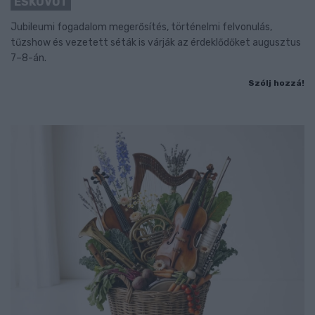
ESKÜVŐT
Jubileumi fogadalom megerősítés, történelmi felvonulás,
tűzshow és vezetett séták is várják az érdeklődőket augusztus
7–8-án.
Szólj hozzá!