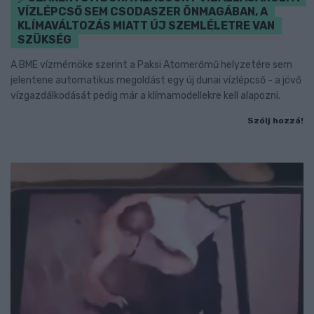
VÍZLÉPCSŐ SEM CSODASZER ÖNMAGÁBAN, A
KLÍMAVÁLTOZÁS MIATT ÚJ SZEMLÉLETRE VAN
SZÜKSÉG
A BME vízmérnöke szerint a Paksi Atomerőmű helyzetére sem
jelentene automatikus megoldást egy új dunai vízlépcső - a jövő
vízgazdálkodását pedig már a klímamodellekre kell alapozni.
Szólj hozzá!