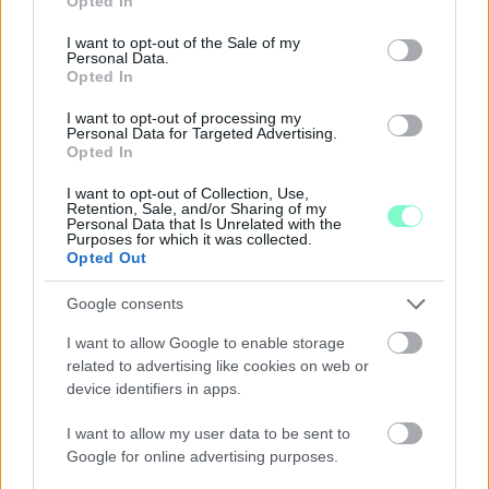
Opted In
use your data for below specified purposes in below Google
consent section.
I want to opt-out of the Sale of my
Personal Data.
Opted In
I want to opt-out of processing my
Personal Data for Targeted Advertising.
Opted In
I want to opt-out of Collection, Use,
Retention, Sale, and/or Sharing of my
Personal Data that Is Unrelated with the
Purposes for which it was collected.
Opted Out
A BAROKK ÖSSZES ÁRNYALATA ÉS MÉG EGY SOR
Google consents
KIVÁLÓ PROGRAM VÁR MINDENKIT EZEN A HÉTVÉGÉN
GYŐRBEN
I want to allow Google to enable storage
related to advertising like cookies on web or
Középpontban a hagyományőrzés, de lesz Pogány Induló és
device identifiers in apps.
Majka koncert, jóga szeánsz, “borhajózás” és egy csomó minden
más.
I want to allow my user data to be sent to
Google for online advertising purposes.
Szólj hozzá!