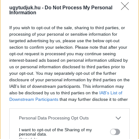
ugytudjuk.hu -
Do Not Process My Personal
Information
If you wish to opt-out of the sale, sharing to third parties, or
processing of your personal or sensitive information for
targeted advertising by us, please use the below opt-out
section to confirm your selection. Please note that after your
opt-out request is processed you may continue seeing
interest-based ads based on personal information utilized by
us or personal information disclosed to third parties prior to
ÖRÖMHÍR: TÍZ ÉVE NEM VOLT ILYEN ALACSONY AZ
your opt-out. You may separately opt-out of the further
INFLÁCIÓ MAGYARORSZÁGON
disclosure of your personal information by third parties on the
Júliusban mindössze 1,2 százalékkal emelkedtek éves
IAB’s list of downstream participants. This information may
összevetésben a fogyasztói árak, miközben az élelmiszerek ára
also be disclosed by us to third parties on the
IAB’s List of
már csökkent.
Downstream Participants
that may further disclose it to other
third parties.
Szólj hozzá!
Please note that this website/app uses one or more Google
Personal Data Processing Opt Outs
services and may gather and store information including but
not limited to your visit or usage behaviour. You may click to
I want to opt-out of the Sharing of my
personal data.
grant or deny consent to Google and its third-party tags to