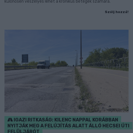
különösen veszélyes lehet a krónikus betegek számára.
Szólj hozzá!
IGAZI RITKASÁG: KILENC NAPPAL KORÁBBAN
NYITJÁK MEG A FELÚJÍTÁS ALATT ÁLLÓ HECSEI ÚTI
FELÜLJÁRÓT