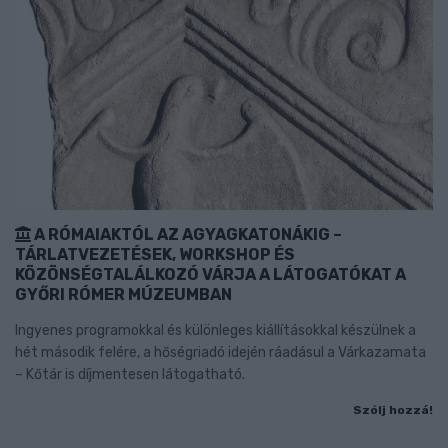
A RÓMAIAKTÓL AZ AGYAGKATONÁKIG –
TÁRLATVEZETÉSEK, WORKSHOP ÉS
KÖZÖNSÉGTALÁLKOZÓ VÁRJA A LÁTOGATÓKAT A
GYŐRI RÓMER MÚZEUMBAN
Ingyenes programokkal és különleges kiállításokkal készülnek a
hét második felére, a hőségriadó idején ráadásul a Várkazamata
– Kőtár is díjmentesen látogatható.
Szólj hozzá!