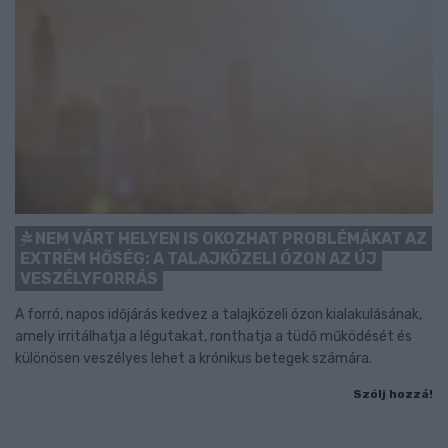
NEM VÁRT HELYEN IS OKOZHAT PROBLÉMÁKAT AZ
EXTRÉM HŐSÉG: A TALAJKÖZELI ÓZON AZ ÚJ
VESZÉLYFORRÁS
A forró, napos időjárás kedvez a talajközeli ózon kialakulásának,
amely irritálhatja a légutakat, ronthatja a tüdő működését és
különösen veszélyes lehet a krónikus betegek számára.
Szólj hozzá!