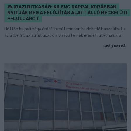
IGAZI RITKASÁG: KILENC NAPPAL KORÁBBAN
NYITJÁK MEG A FELÚJÍTÁS ALATT ÁLLÓ HECSEI ÚTI
FELÜLJÁRÓT
Hétfőn hajnali négy órától ismét minden közlekedő használhatja
az átkelőt, az autóbuszok is visszatérnek eredeti útvonalukra.
Szólj hozzá!