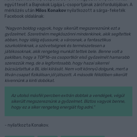
együttesét a Bajnokok Ligája L-csoportjának zárófordulójában. A
mérkőzés után
Milos Konakov
nyilatkozott a sárga-feketék
Facebook oldalának:
"Nagyon boldog vagyok, hogy sikerült megszereznünk ezt a
győzelmet. Szeretném megköszönni mindenkinek, akik segítettek
abban, hogy idáig eljussunk; a városnak, a fantasztikus
szurkolóinknak, a szövetségnek és természetesen a
játékosoknak, akik rengeteg munkát tettek bele. Benne volt a
pakliban, hogy a TOP16-os csoportkör első győzelmét hamarabb
szerezzük meg, de a legfontosabb, hogy hazai sikerrel
búcsúztattuk a BL idei kiírását. Nem volt könnyű dolgunk, mert a
litván csapat fizikálisan jól játszott. A második félidőben sikerült
kivennünk a kinti dobókat.
Az utolsó másfél percben extrán dobtak a vendégek, végül
sikerült megszereznünk a győzelmet. Biztos vagyok benne,
hogy ez a siker rengeteg energiát fog adni."
- nyilatkozta Konakov.