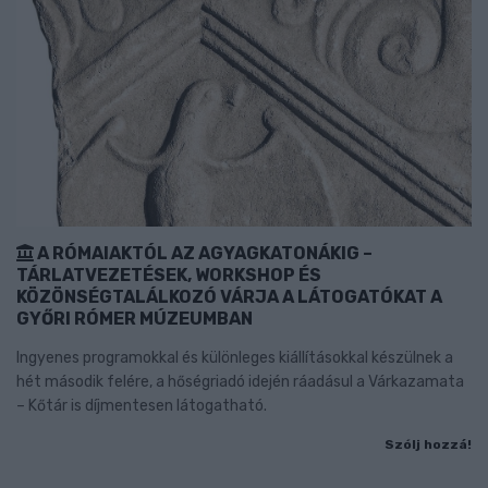
A RÓMAIAKTÓL AZ AGYAGKATONÁKIG –
TÁRLATVEZETÉSEK, WORKSHOP ÉS
KÖZÖNSÉGTALÁLKOZÓ VÁRJA A LÁTOGATÓKAT A
GYŐRI RÓMER MÚZEUMBAN
Ingyenes programokkal és különleges kiállításokkal készülnek a
hét második felére, a hőségriadó idején ráadásul a Várkazamata
– Kőtár is díjmentesen látogatható.
Szólj hozzá!