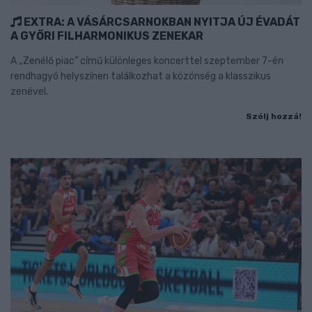
EXTRA: A VÁSÁRCSARNOKBAN NYITJA ÚJ ÉVADÁT
A GYŐRI FILHARMONIKUS ZENEKAR
A „Zenélő piac” című különleges koncerttel szeptember 7-én
rendhagyó helyszínen találkozhat a közönség a klasszikus
zenével.
Szólj hozzá!