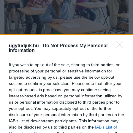
KÉT RÉSZLETBEN ÉRKEZIK A 100 EZER FORINTOS
ugytudjuk.hu -
Do Not Process My Personal
ISKOLAKEZDÉSI TÁMOGATÁS, AMIT NEM KELL KÜLÖN
Information
IGÉNYELNI
If you wish to opt-out of the sale, sharing to third parties, or
Az első 50 ezer forintot még a tanévkezdés előtt folyósítja a
processing of your personal or sensitive information for
Magyar Államkincstár, a második részlet novemberben, utalvány
targeted advertising by us, please use the below opt-out
formájában érkezik.
section to confirm your selection. Please note that after your
opt-out request is processed you may continue seeing
1 hozzászólás
interest-based ads based on personal information utilized by
us or personal information disclosed to third parties prior to
your opt-out. You may separately opt-out of the further
disclosure of your personal information by third parties on the
IAB’s list of downstream participants. This information may
also be disclosed by us to third parties on the
IAB’s List of