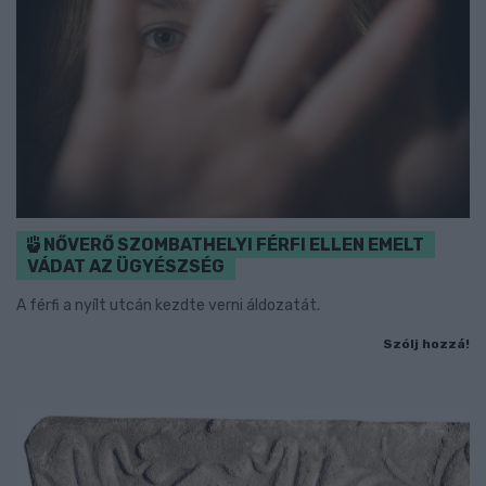
NŐVERŐ SZOMBATHELYI FÉRFI ELLEN EMELT
VÁDAT AZ ÜGYÉSZSÉG
A férfi a nyílt utcán kezdte verni áldozatát.
Szólj hozzá!