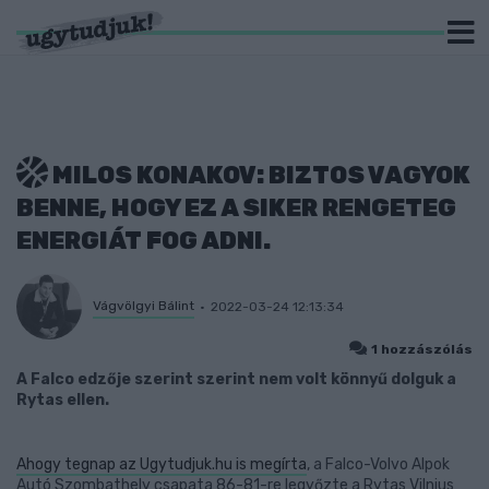
MILOS KONAKOV: BIZTOS VAGYOK
BENNE, HOGY EZ A SIKER RENGETEG
ENERGIÁT FOG ADNI.
Vágvölgyi Bálint
2022-03-24 12:13:34
1 hozzászólás
A Falco edzője szerint szerint nem volt könnyű dolguk a
Rytas ellen.
Ahogy tegnap az Ugytudjuk.hu is megírta
, a Falco-Volvo Alpok
Autó Szombathely csapata 86-81-re legyőzte a Rytas Vilnius