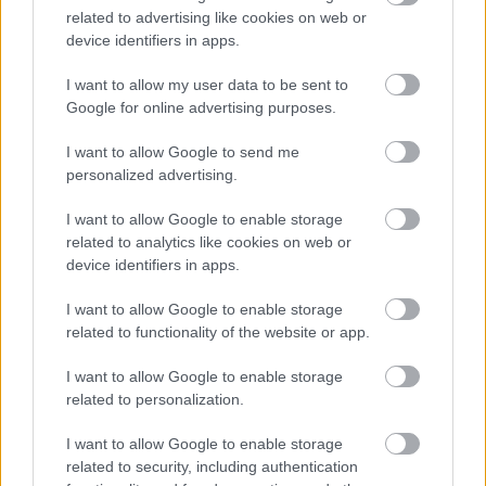
related to advertising like cookies on web or
device identifiers in apps.
I want to allow my user data to be sent to
Google for online advertising purposes.
I want to allow Google to send me
personalized advertising.
I want to allow Google to enable storage
ÖRÖMHÍR: TÍZ ÉVE NEM VOLT ILYEN ALACSONY AZ
related to analytics like cookies on web or
INFLÁCIÓ MAGYARORSZÁGON
device identifiers in apps.
Júliusban mindössze 1,2 százalékkal emelkedtek éves
I want to allow Google to enable storage
összevetésben a fogyasztói árak, miközben az élelmiszerek ára
related to functionality of the website or app.
már csökkent.
I want to allow Google to enable storage
Szólj hozzá!
related to personalization.
I want to allow Google to enable storage
related to security, including authentication