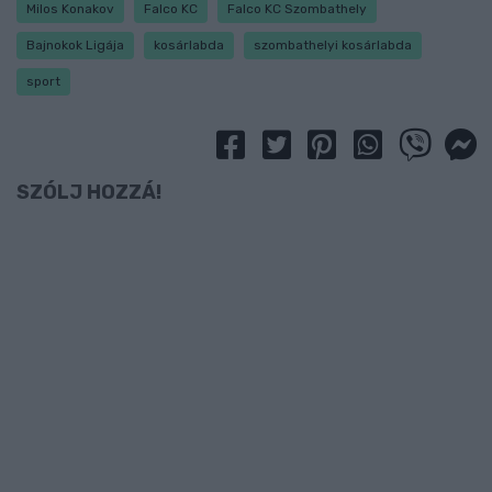
Milos Konakov
Falco KC
Falco KC Szombathely
Bajnokok Ligája
kosárlabda
szombathelyi kosárlabda
sport
SZÓLJ HOZZÁ!