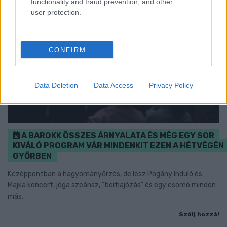
functionality and fraud prevention, and other
user protection.
CONFIRM
Data Deletion
Data Access
Privacy Policy
A BAROKK ÖSSZES ÁRNYALATA ÉS MÉG EGY SOR
KIVÁLÓ PROGRAM VÁR MINDENKIT EZEN A HÉTVÉGÉN
GYŐRBEN
Középpontban a hagyományőrzés, de lesz Pogány Induló és
Majka koncert, jóga szeánsz, “borhajózás” és egy csomó minden
más.
Szólj hozzá!