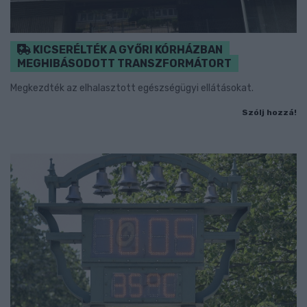
KICSERÉLTÉK A GYŐRI KÓRHÁZBAN
MEGHIBÁSODOTT TRANSZFORMÁTORT
Megkezdték az elhalasztott egészségügyi ellátásokat.
Szólj hozzá!