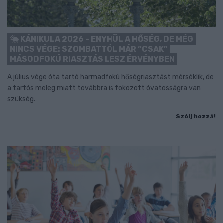
KÁNIKULA 2026 - ENYHÜL A HŐSÉG, DE MÉG
NINCS VÉGE: SZOMBATTÓL MÁR “CSAK”
MÁSODFOKÚ RIASZTÁS LESZ ÉRVÉNYBEN
A július vége óta tartó harmadfokú hőségriasztást mérséklik, de
a tartós meleg miatt továbbra is fokozott óvatosságra van
szükség.
Szólj hozzá!