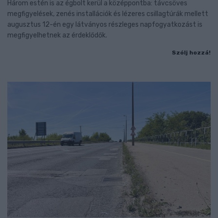
Három estén is az égbolt kerül a középpontba: távcsöves
megfigyelések, zenés installációk és lézeres csillagtúrák mellett
augusztus 12-én egy látványos részleges napfogyatkozást is
megfigyelhetnek az érdeklődők.
Szólj hozzá!