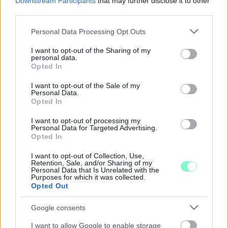
Downstream Participants
that may further disclose it to other
third parties.
Please note that this website/app uses one or more Google
Personal Data Processing Opt Outs
services and may gather and store information including but
not limited to your visit or usage behaviour. You may click to
I want to opt-out of the Sharing of my
personal data.
grant or deny consent to Google and its third-party tags to
Opted In
use your data for below specified purposes in below Google
consent section.
I want to opt-out of the Sale of my
Personal Data.
Opted In
PIKNIK ITALOK: ÍZEK ÉS ÉLMÉNYEK A SZABADBAN
I want to opt-out of processing my
Personal Data for Targeted Advertising.
Ahogy tavaszodik és a nap egyre tovább marad velünk, sokaknak
Opted In
támad kedve kirándulni a természetbe.
I want to opt-out of Collection, Use,
Szólj hozzá!
Retention, Sale, and/or Sharing of my
Personal Data that Is Unrelated with the
Purposes for which it was collected.
Opted Out
Google consents
I want to allow Google to enable storage