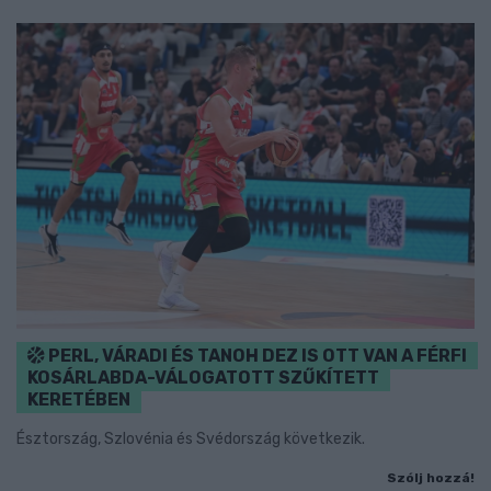
PERL, VÁRADI ÉS TANOH DEZ IS OTT VAN A FÉRFI
KOSÁRLABDA-VÁLOGATOTT SZŰKÍTETT
KERETÉBEN
Észtország, Szlovénia és Svédország következik.
Szólj hozzá!