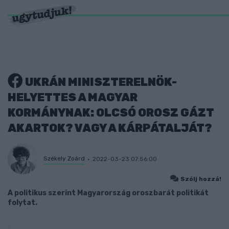
UKRÁN MINISZTERELNÖK-
HELYETTES A MAGYAR
KORMÁNYNAK: OLCSÓ OROSZ GÁZT
AKARTOK? VAGY A KÁRPÁTALJÁT?
Székely Zoárd
2022-03-23 07:56:00
Szólj hozzá!
A politikus szerint Magyarország oroszbarát politikát
folytat.