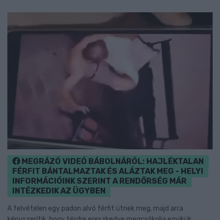
MEGRÁZÓ VIDEÓ BÁBOLNÁRÓL: HAJLÉKTALAN
FÉRFIT BÁNTALMAZTAK ÉS ALÁZTAK MEG - HELYI
INFORMÁCIÓINK SZERINT A RENDŐRSÉG MÁR
INTÉZKEDIK AZ ÜGYBEN
A felvételen egy padon alvó férfit ütnek meg, majd arra
kényszerítik, hogy térdre ereszkedve megcsókolja egyikük