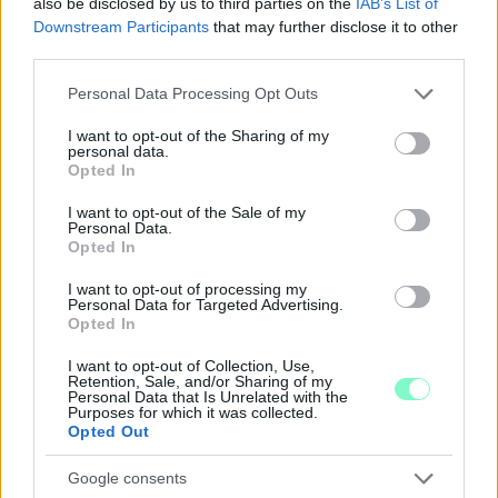
also be disclosed by us to third parties on the
IAB’s List of
Downstream Participants
that may further disclose it to other
third parties.
Please note that this website/app uses one or more Google
Personal Data Processing Opt Outs
services and may gather and store information including but
not limited to your visit or usage behaviour. You may click to
I want to opt-out of the Sharing of my
ENERGIATAKARÉKOSSÁG: KORÁBBAN KEZDŐDIK
personal data.
grant or deny consent to Google and its third-party tags to
A GYŐRI AUDI ETO KC PÉNTEKI FELKÉSZÜLÉSI
Opted In
use your data for below specified purposes in below Google
MÉRKŐZÉSE
consent section.
I want to opt-out of the Sale of my
Personal Data.
Az energiaellátás tehermentesítése érdekében másfél órával
Opted In
előrébb hozták a Brest Bretagne Handball elleni találkozó
kezdését.
I want to opt-out of processing my
Personal Data for Targeted Advertising.
1 hozzászólás
Opted In
I want to opt-out of Collection, Use,
Retention, Sale, and/or Sharing of my
Personal Data that Is Unrelated with the
Purposes for which it was collected.
Opted Out
Google consents