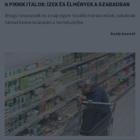
PIKNIK ITALOK: ÍZEK ÉS ÉLMÉNYEK A SZABADBAN
Ahogy tavaszodik és a nap egyre tovább marad velünk, sokaknak
támad kedve kirándulni a természetbe.
Szólj hozzá!