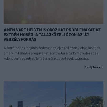
NEM VÁRT HELYEN IS OKOZHAT PROBLÉMÁKAT AZ
EXTRÉM HŐSÉG: A TALAJKÖZELI ÓZON AZ ÚJ
VESZÉLYFORRÁS
A forró, napos időjárás kedvez a talajközeli ózon kialakulásának,
amely irritálhatja a légutakat, ronthatja a tüdő működését és
különösen veszélyes lehet a krónikus betegek számára.
Szólj hozzá!