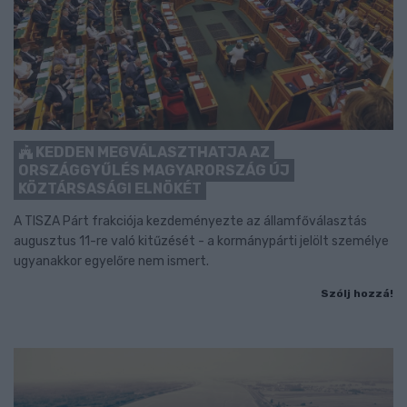
KEDDEN MEGVÁLASZTHATJA AZ
ORSZÁGGYŰLÉS MAGYARORSZÁG ÚJ
KÖZTÁRSASÁGI ELNÖKÉT
A TISZA Párt frakciója kezdeményezte az államfőválasztás
augusztus 11-re való kitűzését - a kormánypárti jelölt személye
ugyanakkor egyelőre nem ismert.
Szólj hozzá!