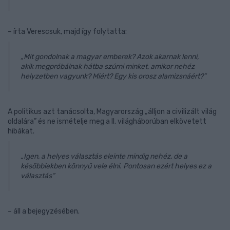
– írta Verescsuk, majd így folytatta:
„Mit gondolnak a magyar emberek? Azok akarnak lenni,
akik megpróbálnak hátba szúrni minket, amikor nehéz
helyzetben vagyunk? Miért? Egy kis orosz alamizsnáért?”
A politikus azt tanácsolta, Magyarország „álljon a civilizált világ
oldalára” és ne ismételje meg a II. világháborúban elkövetett
hibákat.
„Igen, a helyes választás eleinte mindig nehéz, de a
későbbiekben könnyű vele élni. Pontosan ezért helyes ez a
választás”
– áll a bejegyzésében.