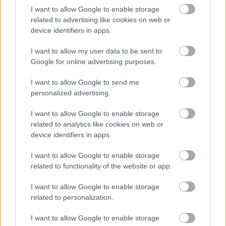
I want to allow Google to enable storage
related to advertising like cookies on web or
device identifiers in apps.
I want to allow my user data to be sent to
Google for online advertising purposes.
I want to allow Google to send me
personalized advertising.
BAROKK POMPÁBA ÖLTÖZIK A BELVÁROS:
HÉTVÉGÉN RENDEZIK MEG A XXXIII. GYŐRI BAROKK
I want to allow Google to enable storage
ESKÜVŐT
related to analytics like cookies on web or
device identifiers in apps.
Jubileumi fogadalom megerősítés, történelmi felvonulás,
tűzshow és vezetett séták is várják az érdeklődőket augusztus
I want to allow Google to enable storage
7–8-án.
related to functionality of the website or app.
Szólj hozzá!
I want to allow Google to enable storage
related to personalization.
I want to allow Google to enable storage