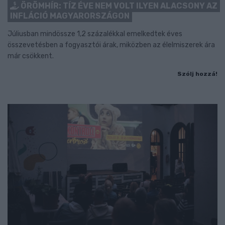
ÖRÖMHÍR: TÍZ ÉVE NEM VOLT ILYEN ALACSONY AZ
INFLÁCIÓ MAGYARORSZÁGON
Júliusban mindössze 1,2 százalékkal emelkedtek éves
összevetésben a fogyasztói árak, miközben az élelmiszerek ára
már csökkent.
Szólj hozzá!