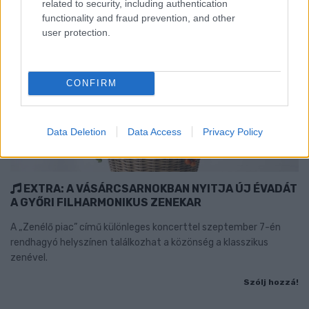
related to security, including authentication
functionality and fraud prevention, and other
user protection.
CONFIRM
Data Deletion
Data Access
Privacy Policy
EXTRA: A VÁSÁRCSARNOKBAN NYITJA ÚJ ÉVADÁT
A GYŐRI FILHARMONIKUS ZENEKAR
A „Zenélő piac” című különleges koncerttel szeptember 7-én
rendhagyó helyszínen találkozhat a közönség a klasszikus
zenével.
Szólj hozzá!