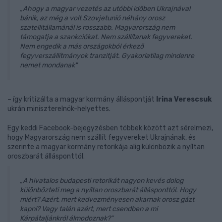
„Ahogy a magyar vezetés az utóbbi időben Ukrajnával
bánik, az még a volt Szovjetunió néhány orosz
szatellitállamánál is rosszabb. Magyarország nem
támogatja a szankciókat. Nem szállítanak fegyvereket.
Nem engedik a más országokból érkező
fegyverszállítmányok tranzitját. Gyakorlatilag mindenre
nemet mondanak"
– így kritizálta a magyar kormány álláspontját
Irina Verescsuk
ukrán miniszterelnök-helyettes.
Egy keddi Facebook-bejegyzésben többek között azt sérelmezi,
hogy Magyarország nem szállít fegyvereket Ukrajnának, és
szerinte a magyar kormány retorikája alig különbözik a nyíltan
oroszbarát állásponttól.
„A hivatalos budapesti retorikát nagyon kevés dolog
különbözteti meg a nyíltan oroszbarát állásponttól. Hogy
miért? Azért, mert kedvezményesen akarnak orosz gázt
kapni? Vagy talán azért, mert csendben a mi
Kárpátaljánkról álmodoznak?”