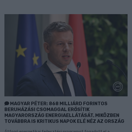
MAGYAR PÉTER: 868 MILLIÁRD FORINTOS
BERUHÁZÁSI CSOMAGGAL ERŐSÍTIK
MAGYARORSZÁG ENERGIAELLÁTÁSÁT, MIKÖZBEN
TOVÁBBRA IS KRITIKUS NAPOK ELÉ NÉZ AZ ORSZÁG
Átfogó energetikai fejlesztési programot fogadott el a