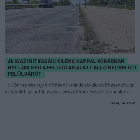
IGAZI RITKASÁG: KILENC NAPPAL KORÁBBAN
NYITJÁK MEG A FELÚJÍTÁS ALATT ÁLLÓ HECSEI ÚTI
FELÜLJÁRÓT
Hétfőn hajnali négy órától ismét minden közlekedő használhatja
az átkelőt, az autóbuszok is visszatérnek eredeti útvonalukra.
Szólj hozzá!