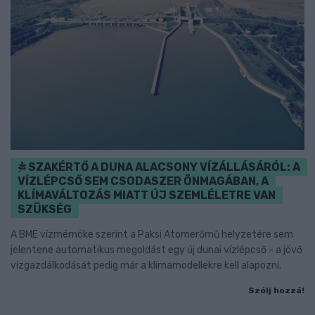
SZAKÉRTŐ A DUNA ALACSONY VÍZÁLLÁSÁRÓL: A
VÍZLÉPCSŐ SEM CSODASZER ÖNMAGÁBAN, A
KLÍMAVÁLTOZÁS MIATT ÚJ SZEMLÉLETRE VAN
SZÜKSÉG
A BME vízmérnöke szerint a Paksi Atomerőmű helyzetére sem
jelentene automatikus megoldást egy új dunai vízlépcső - a jövő
vízgazdálkodását pedig már a klímamodellekre kell alapozni.
Szólj hozzá!