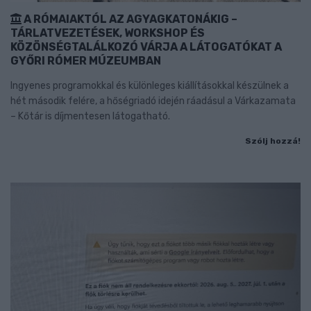
A RÓMAIAKTÓL AZ AGYAGKATONÁKIG –
TÁRLATVEZETÉSEK, WORKSHOP ÉS
KÖZÖNSÉGTALÁLKOZÓ VÁRJA A LÁTOGATÓKAT A
GYŐRI RÓMER MÚZEUMBAN
Ingyenes programokkal és különleges kiállításokkal készülnek a
hét második felére, a hőségriadó idején ráadásul a Várkazamata
– Kőtár is díjmentesen látogatható.
Szólj hozzá!