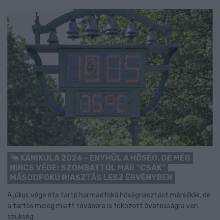
KÁNIKULA 2026 - ENYHÜL A HŐSÉG, DE MÉG
NINCS VÉGE: SZOMBATTÓL MÁR “CSAK”
MÁSODFOKÚ RIASZTÁS LESZ ÉRVÉNYBEN
A július vége óta tartó harmadfokú hőségriasztást mérséklik, de
a tartós meleg miatt továbbra is fokozott óvatosságra van
szükség.