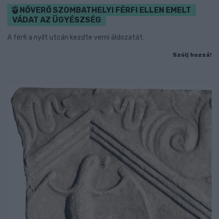
NŐVERŐ SZOMBATHELYI FÉRFI ELLEN EMELT
VÁDAT AZ ÜGYÉSZSÉG
A férfi a nyílt utcán kezdte verni áldozatát.
Szólj hozzá!