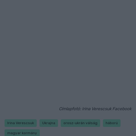
Címlapfotó: Irina Verescsuk Facebook
Irina Verescsuk
Ukrajna
orosz-ukrán válság
háború
magyar kormány