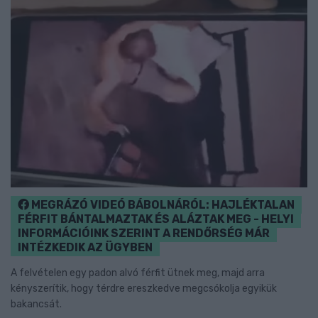
MEGRÁZÓ VIDEÓ BÁBOLNÁRÓL: HAJLÉKTALAN
FÉRFIT BÁNTALMAZTAK ÉS ALÁZTAK MEG - HELYI
INFORMÁCIÓINK SZERINT A RENDŐRSÉG MÁR
INTÉZKEDIK AZ ÜGYBEN
A felvételen egy padon alvó férfit ütnek meg, majd arra
kényszerítik, hogy térdre ereszkedve megcsókolja egyikük
bakancsát.