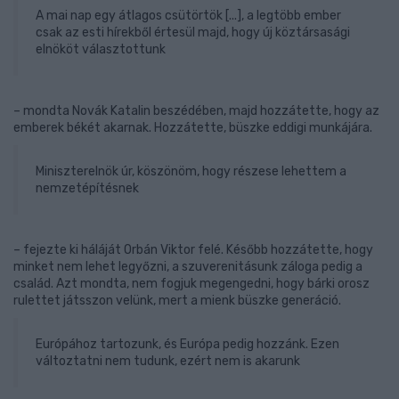
A mai nap egy átlagos csütörtök [...], a legtöbb ember
csak az esti hírekből értesül majd, hogy új köztársasági
elnököt választottunk
– mondta Novák Katalin beszédében, majd hozzátette, hogy az
emberek békét akarnak. Hozzátette, büszke eddigi munkájára.
Miniszterelnök úr, köszönöm, hogy részese lehettem a
nemzetépítésnek
– fejezte ki háláját Orbán Viktor felé. Később hozzátette, hogy
minket nem lehet legyőzni, a szuverenitásunk záloga pedig a
család. Azt mondta, nem fogjuk megengedni, hogy bárki orosz
rulettet játsszon velünk, mert a mienk büszke generáció.
Európához tartozunk, és Európa pedig hozzánk. Ezen
változtatni nem tudunk, ezért nem is akarunk