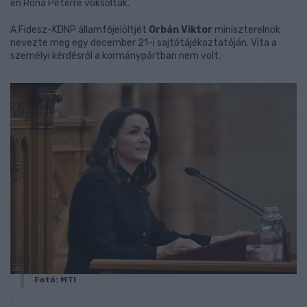
en Róna Péterre voksoltak.
A Fidesz-KDNP államfőjelöltjét
Orbán Viktor
miniszterelnök
nevezte meg egy december 21-i sajtótájékoztatóján. Vita a
személyi kérdésről a kormánypártban nem volt.
Fotó: MTI