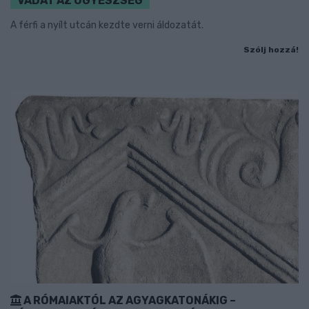
VÁDAT AZ ÜGYÉSZSÉG
A férfi a nyílt utcán kezdte verni áldozatát.
Szólj hozzá!
A RÓMAIAKTÓL AZ AGYAGKATONÁKIG –