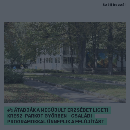
Szólj hozzá!
ÁTADJÁK A MEGÚJULT ERZSÉBET LIGETI
KRESZ-PARKOT GYŐRBEN – CSALÁDI
PROGRAMOKKAL ÜNNEPLIK A FELÚJÍTÁST