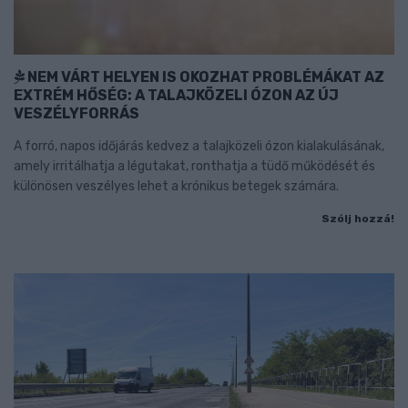
NEM VÁRT HELYEN IS OKOZHAT PROBLÉMÁKAT AZ
EXTRÉM HŐSÉG: A TALAJKÖZELI ÓZON AZ ÚJ
VESZÉLYFORRÁS
A forró, napos időjárás kedvez a talajközeli ózon kialakulásának,
amely irritálhatja a légutakat, ronthatja a tüdő működését és
különösen veszélyes lehet a krónikus betegek számára.
Szólj hozzá!