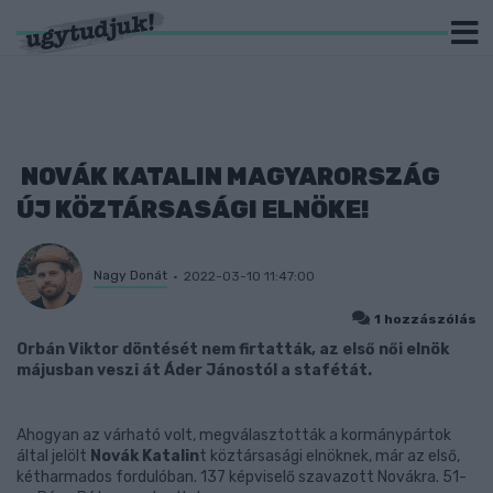
NOVÁK KATALIN MAGYARORSZÁG
ÚJ KÖZTÁRSASÁGI ELNÖKE!
Nagy Donát
2022-03-10 11:47:00
1 hozzászólás
Orbán Viktor döntését nem firtatták, az első női elnök
májusban veszi át Áder Jánostól a stafétát.
Ahogyan az várható volt, megválasztották a kormánypártok
által jelölt
Novák Katalin
t köztársasági elnöknek, már az első,
kétharmados fordulóban. 137 képviselő szavazott Novákra. 51-