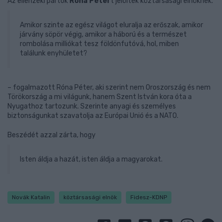
Az ellenzéki pártok
Róna Péter
t jelölték köztársasági elnöknek.
Amikor szinte az egész világot eluralja az erőszak, amikor
járvány söpör végig, amikor a háború és a természet
rombolása milliókat tesz földönfutóvá, hol, miben
találunk enyhületet?
– fogalmazott Róna Péter, aki szerint nem Oroszország és nem
Törökország a mi világunk, hanem Szent István kora óta a
Nyugathoz tartozunk. Szerinte anyagi és személyes
biztonságunkat szavatolja az Európai Unió és a NATO.
Beszédét azzal zárta, hogy
Isten áldja a hazát, isten áldja a magyarokat.
Novák Katalin
köztársasági elnök
Fidesz-KDNP