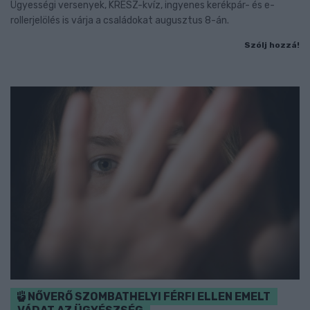
Ügyességi versenyek, KRESZ-kvíz, ingyenes kerékpár- és e-
rollerjelölés is várja a családokat augusztus 8-án.
Szólj hozzá!
NŐVERŐ SZOMBATHELYI FÉRFI ELLEN EMELT