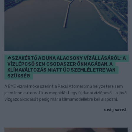
SZAKÉRTŐ A DUNA ALACSONY VÍZÁLLÁSÁRÓL: A
VÍZLÉPCSŐ SEM CSODASZER ÖNMAGÁBAN, A
KLÍMAVÁLTOZÁS MIATT ÚJ SZEMLÉLETRE VAN
SZÜKSÉG
A BME vízmérnöke szerint a Paksi Atomerőmű helyzetére sem
jelentene automatikus megoldást egy új dunai vízlépcső - a jövő
vízgazdálkodását pedig már a klímamodellekre kell alapozni.
Szólj hozzá!