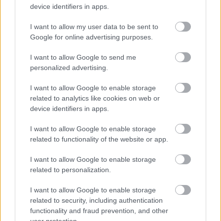
device identifiers in apps.
Júliusban mindössze 1,2 százalékkal emelkedtek éves
összevetésben a fogyasztói árak, miközben az élelmiszerek ára
I want to allow my user data to be sent to
már csökkent.
Google for online advertising purposes.
Szólj hozzá!
I want to allow Google to send me
personalized advertising.
I want to allow Google to enable storage
related to analytics like cookies on web or
device identifiers in apps.
I want to allow Google to enable storage
related to functionality of the website or app.
I want to allow Google to enable storage
related to personalization.
I want to allow Google to enable storage
related to security, including authentication
functionality and fraud prevention, and other