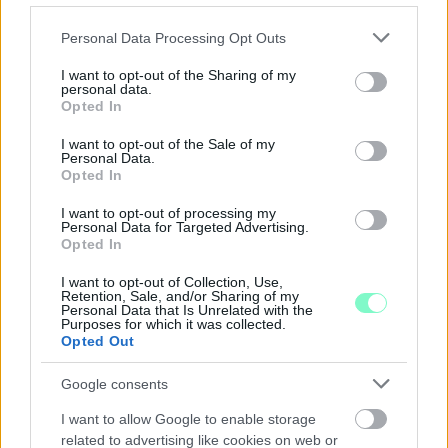
Ahogy tavaszodik és a nap egyre tovább marad velünk, sokaknak
támad kedve kirándulni a természetbe.
Please note that this website/app uses one or more Google
Personal Data Processing Opt Outs
services and may gather and store information including but
Szólj hozzá!
not limited to your visit or usage behaviour. You may click to
I want to opt-out of the Sharing of my
personal data.
grant or deny consent to Google and its third-party tags to
Opted In
use your data for below specified purposes in below Google
consent section.
I want to opt-out of the Sale of my
Personal Data.
Opted In
I want to opt-out of processing my
Personal Data for Targeted Advertising.
Opted In
I want to opt-out of Collection, Use,
Retention, Sale, and/or Sharing of my
Personal Data that Is Unrelated with the
Purposes for which it was collected.
Opted Out
Google consents
ÖRÖMHÍR: TÍZ ÉVE NEM VOLT ILYEN ALACSONY AZ
I want to allow Google to enable storage
INFLÁCIÓ MAGYARORSZÁGON
related to advertising like cookies on web or