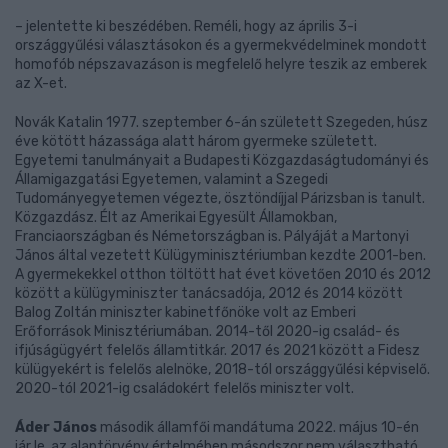
– jelentette ki beszédében. Reméli, hogy az április 3-i
országgyűlési választásokon és a gyermekvédelminek mondott
homofób népszavazáson is megfelelő helyre teszik az emberek
az X-et.
Novák Katalin 1977. szeptember 6-án született Szegeden, húsz
éve kötött házassága alatt három gyermeke született.
Egyetemi tanulmányait a Budapesti Közgazdaságtudományi és
Államigazgatási Egyetemen, valamint a Szegedi
Tudományegyetemen végezte, ösztöndíjjal Párizsban is tanult.
Közgazdász. Élt az Amerikai Egyesült Államokban,
Franciaországban és Németországban is. Pályáját a Martonyi
János által vezetett Külügyminisztériumban kezdte 2001-ben.
A gyermekekkel otthon töltött hat évet követően 2010 és 2012
között a külügyminiszter tanácsadója, 2012 és 2014 között
Balog Zoltán miniszter kabinetfőnöke volt az Emberi
Erőforrások Minisztériumában. 2014-től 2020-ig család- és
ifjúságügyért felelős államtitkár. 2017 és 2021 között a Fidesz
külügyekért is felelős alelnöke, 2018-tól országgyűlési képviselő.
2020-tól 2021-ig családokért felelős miniszter volt.
Áder János
második államfői mandátuma 2022. május 10-én
jár le, az alaptörvény értelmében másodszor nem választható