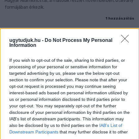
Magyar Államkincstár, a második részlet novemberben, utalvány
formájában érkezik.
1 hozzászólás
ugytudjuk.hu -
Do Not Process My Personal
Information
If you wish to opt-out of the sale, sharing to third parties, or
processing of your personal or sensitive information for
targeted advertising by us, please use the below opt-out
section to confirm your selection. Please note that after your
opt-out request is processed you may continue seeing
interest-based ads based on personal information utilized by
us or personal information disclosed to third parties prior to
your opt-out. You may separately opt-out of the further
disclosure of your personal information by third parties on the
IAB’s list of downstream participants. This information may
also be disclosed by us to third parties on the
IAB’s List of
PIKNIK ITALOK: ÍZEK ÉS ÉLMÉNYEK A SZABADBAN
Downstream Participants
that may further disclose it to other
third parties.