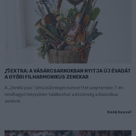
EXTRA: A VÁSÁRCSARNOKBAN NYITJA ÚJ ÉVADÁT
A GYŐRI FILHARMONIKUS ZENEKAR
A „Zenélő piac” című különleges koncerttel szeptember 7-én
rendhagyó helyszínen találkozhat a közönség a klasszikus
zenével.
Szólj hozzá!