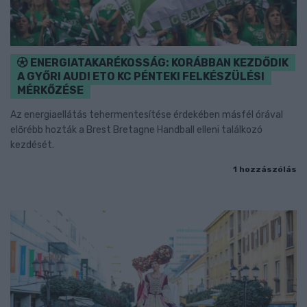
ENERGIATAKARÉKOSSÁG: KORÁBBAN KEZDŐDIK
A GYŐRI AUDI ETO KC PÉNTEKI FELKÉSZÜLÉSI
MÉRKŐZÉSE
Az energiaellátás tehermentesítése érdekében másfél órával
előrébb hozták a Brest Bretagne Handball elleni találkozó
kezdését.
1 hozzászólás