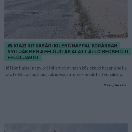
IGAZI RITKASÁG: KILENC NAPPAL KORÁBBAN
NYITJÁK MEG A FELÚJÍTÁS ALATT ÁLLÓ HECSEI ÚTI
FELÜLJÁRÓT
Hétfőn hajnali négy órától ismét minden közlekedő használhatja
az átkelőt, az autóbuszok is visszatérnek eredeti útvonalukra.
Szólj hozzá!