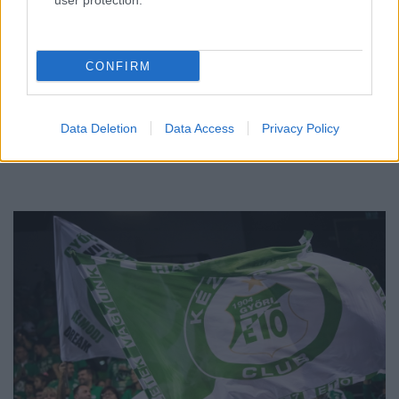
user protection.
A BAROKK ÖSSZES ÁRNYALATA ÉS MÉG EGY SOR
KIVÁLÓ PROGRAM VÁR MINDENKIT EZEN A HÉTVÉGÉN
GYŐRBEN
CONFIRM
Középpontban a hagyományőrzés, de lesz Pogány Induló és
Majka koncert, jóga szeánsz, “borhajózás” és egy csomó minden
más.
Data Deletion
Data Access
Privacy Policy
Szólj hozzá!