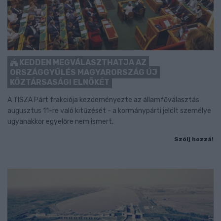
KEDDEN MEGVÁLASZTHATJA AZ
ORSZÁGGYŰLÉS MAGYARORSZÁG ÚJ
KÖZTÁRSASÁGI ELNÖKÉT
A TISZA Párt frakciója kezdeményezte az államfőválasztás
augusztus 11-re való kitűzését - a kormánypárti jelölt személye
ugyanakkor egyelőre nem ismert.
Szólj hozzá!