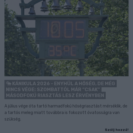
KÁNIKULA 2026 - ENYHÜL A HŐSÉG, DE MÉG
NINCS VÉGE: SZOMBATTÓL MÁR “CSAK”
MÁSODFOKÚ RIASZTÁS LESZ ÉRVÉNYBEN
A július vége óta tartó harmadfokú hőségriasztást mérséklik, de
a tartós meleg miatt továbbra is fokozott óvatosságra van
szükség.
Szólj hozzá!