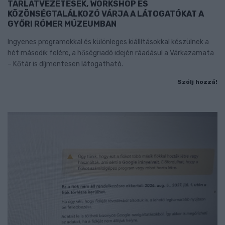
TÁRLATVEZETÉSEK, WORKSHOP ÉS
KÖZÖNSÉGTALÁLKOZÓ VÁRJA A LÁTOGATÓKAT A
GYŐRI RÓMER MÚZEUMBAN
Ingyenes programokkal és különleges kiállításokkal készülnek a
hét második felére, a hőségriadó idején ráadásul a Várkazamata
– Kőtár is díjmentesen látogatható.
Szólj hozzá!