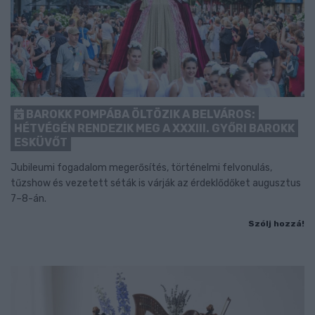
BAROKK POMPÁBA ÖLTÖZIK A BELVÁROS:
HÉTVÉGÉN RENDEZIK MEG A XXXIII. GYŐRI BAROKK
ESKÜVŐT
Jubileumi fogadalom megerősítés, történelmi felvonulás,
tűzshow és vezetett séták is várják az érdeklődőket augusztus
7–8-án.
Szólj hozzá!