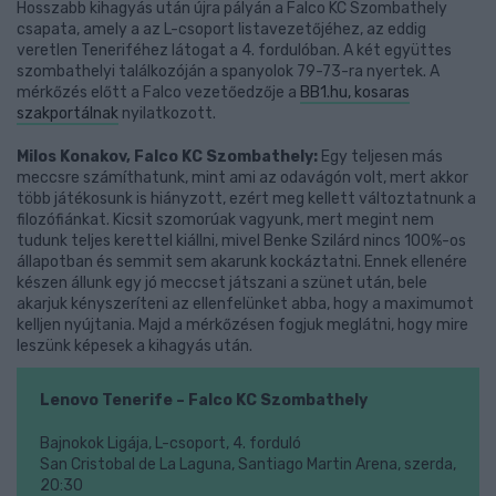
Hosszabb kihagyás után újra pályán a Falco KC Szombathely
csapata, amely a az L-csoport listavezetőjéhez, az eddig
veretlen Teneriféhez látogat a 4. fordulóban. A két együttes
szombathelyi találkozóján a spanyolok 79-73-ra nyertek. A
mérkőzés előtt a Falco vezetőedzője a
BB1.hu, kosaras
szakportálnak
nyilatkozott.
Milos Konakov, Falco KC Szombathely:
Egy teljesen más
meccsre számíthatunk, mint ami az odavágón volt, mert akkor
több játékosunk is hiányzott, ezért meg kellett változtatnunk a
filozófiánkat. Kicsit szomorúak vagyunk, mert megint nem
tudunk teljes kerettel kiállni, mivel Benke Szilárd nincs 100%-os
állapotban és semmit sem akarunk kockáztatni. Ennek ellenére
készen állunk egy jó meccset játszani a szünet után, bele
akarjuk kényszeríteni az ellenfelünket abba, hogy a maximumot
kelljen nyújtania. Majd a mérkőzésen fogjuk meglátni, hogy mire
leszünk képesek a kihagyás után.
Lenovo Tenerife – Falco KC Szombathely
Bajnokok Ligája, L-csoport, 4. forduló
San Cristobal de La Laguna, Santiago Martin Arena, szerda,
20:30