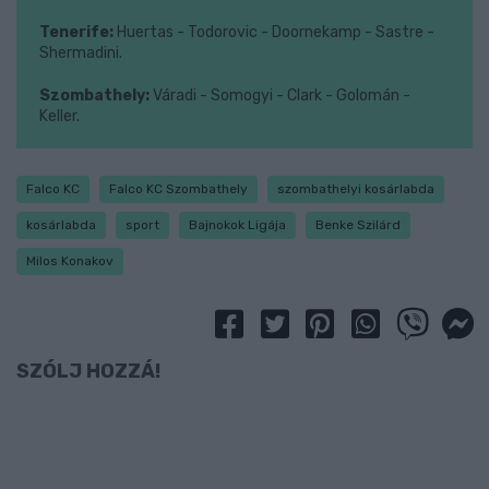
Tenerife:
Huertas - Todorovic - Doornekamp - Sastre -
Shermadini.
Szombathely:
Váradi - Somogyi - Clark - Golomán -
Keller.
Falco KC
Falco KC Szombathely
szombathelyi kosárlabda
kosárlabda
sport
Bajnokok Ligája
Benke Szilárd
Milos Konakov
SZÓLJ HOZZÁ!