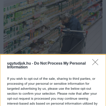
ÖRÖMHÍR: TÍZ ÉVE NEM VOLT ILYEN ALACSONY AZ
ugytudjuk.hu -
Do Not Process My Personal
INFLÁCIÓ MAGYARORSZÁGON
Information
Júliusban mindössze 1,2 százalékkal emelkedtek éves
If you wish to opt-out of the sale, sharing to third parties, or
összevetésben a fogyasztói árak, miközben az élelmiszerek ára
processing of your personal or sensitive information for
már csökkent.
targeted advertising by us, please use the below opt-out
section to confirm your selection. Please note that after your
Szólj hozzá!
opt-out request is processed you may continue seeing
interest-based ads based on personal information utilized by