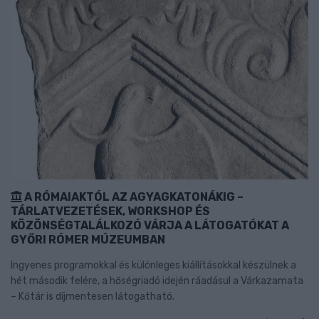
A RÓMAIAKTÓL AZ AGYAGKATONÁKIG –
TÁRLATVEZETÉSEK, WORKSHOP ÉS
KÖZÖNSÉGTALÁLKOZÓ VÁRJA A LÁTOGATÓKAT A
GYŐRI RÓMER MÚZEUMBAN
Ingyenes programokkal és különleges kiállításokkal készülnek a
hét második felére, a hőségriadó idején ráadásul a Várkazamata
– Kőtár is díjmentesen látogatható.