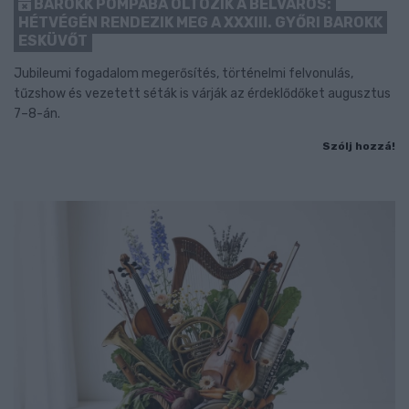
BAROKK POMPÁBA ÖLTÖZIK A BELVÁROS:
HÉTVÉGÉN RENDEZIK MEG A XXXIII. GYŐRI BAROKK
ESKÜVŐT
Jubileumi fogadalom megerősítés, történelmi felvonulás,
tűzshow és vezetett séták is várják az érdeklődőket augusztus
7–8-án.
Szólj hozzá!