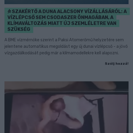
SZAKÉRTŐ A DUNA ALACSONY VÍZÁLLÁSÁRÓL: A
VÍZLÉPCSŐ SEM CSODASZER ÖNMAGÁBAN, A
KLÍMAVÁLTOZÁS MIATT ÚJ SZEMLÉLETRE VAN
SZÜKSÉG
A BME vízmérnöke szerint a Paksi Atomerőmű helyzetére sem
jelentene automatikus megoldást egy új dunai vízlépcső - a jövő
vízgazdálkodását pedig már a klímamodellekre kell alapozni.
Szólj hozzá!