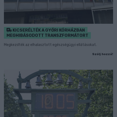
KICSERÉLTÉK A GYŐRI KÓRHÁZBAN
MEGHIBÁSODOTT TRANSZFORMÁTORT
Megkezdték az elhalasztott egészségügyi ellátásokat.
Szólj hozzá!