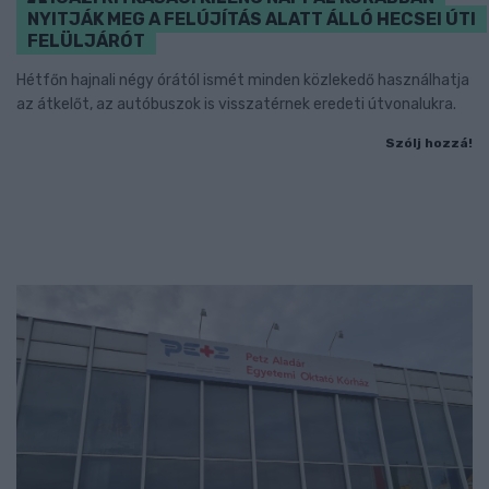
NYITJÁK MEG A FELÚJÍTÁS ALATT ÁLLÓ HECSEI ÚTI
FELÜLJÁRÓT
Hétfőn hajnali négy órától ismét minden közlekedő használhatja
az átkelőt, az autóbuszok is visszatérnek eredeti útvonalukra.
Szólj hozzá!