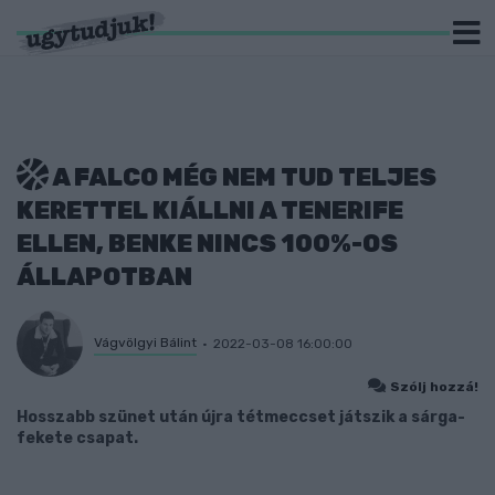
A FALCO MÉG NEM TUD TELJES
KERETTEL KIÁLLNI A TENERIFE
ELLEN, BENKE NINCS 100%-OS
ÁLLAPOTBAN
Vágvölgyi Bálint
2022-03-08 16:00:00
Szólj hozzá!
Hosszabb szünet után újra tétmeccset játszik a sárga-
fekete csapat.