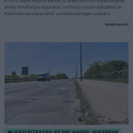
A forró, napos időjárás kedvez a talajközeli ózon kialakulásának,
amely irritálhatja a légutakat, ronthatja a tüdő működését és
különösen veszélyes lehet a krónikus betegek számára.
Szólj hozzá!
IGAZI RITKASÁG: KILENC NAPPAL KORÁBBAN