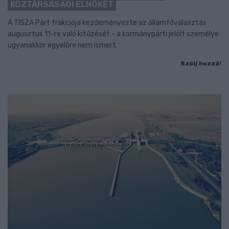
KÖZTÁRSASÁGI ELNÖKÉT
A TISZA Párt frakciója kezdeményezte az államfőválasztás
augusztus 11-re való kitűzését - a kormánypárti jelölt személye
ugyanakkor egyelőre nem ismert.
Szólj hozzá!