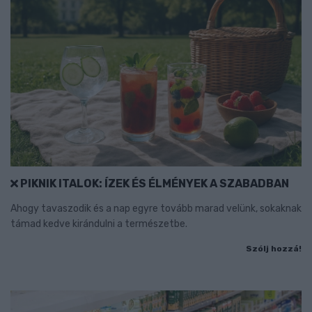
PIKNIK ITALOK: ÍZEK ÉS ÉLMÉNYEK A SZABADBAN
Ahogy tavaszodik és a nap egyre tovább marad velünk, sokaknak
támad kedve kirándulni a természetbe.
Szólj hozzá!