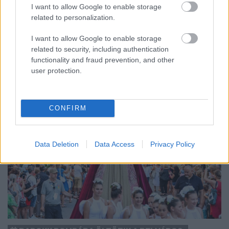
Az energiaellátás tehermentesítése érdekében másfél órával
I want to allow Google to enable storage
előrébb hozták a Brest Bretagne Handball elleni találkozó
related to personalization.
kezdését.
I want to allow Google to enable storage
1 hozzászólás
related to security, including authentication
functionality and fraud prevention, and other
user protection.
CONFIRM
Data Deletion
Data Access
Privacy Policy