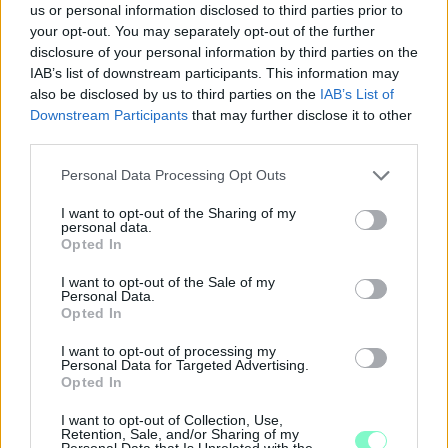
us or personal information disclosed to third parties prior to
your opt-out. You may separately opt-out of the further
disclosure of your personal information by third parties on the
IAB’s list of downstream participants. This information may
also be disclosed by us to third parties on the
IAB’s List of
Downstream Participants
that may further disclose it to other
third parties.
Please note that this website/app uses one or more Google
Personal Data Processing Opt Outs
services and may gather and store information including but
not limited to your visit or usage behaviour. You may click to
I want to opt-out of the Sharing of my
personal data.
grant or deny consent to Google and its third-party tags to
Opted In
use your data for below specified purposes in below Google
consent section.
I want to opt-out of the Sale of my
Personal Data.
A BAROKK ÖSSZES ÁRNYALATA ÉS MÉG EGY SOR
Opted In
KIVÁLÓ PROGRAM VÁR MINDENKIT EZEN A HÉTVÉGÉN
GYŐRBEN
I want to opt-out of processing my
Personal Data for Targeted Advertising.
Opted In
Középpontban a hagyományőrzés, de lesz Pogány Induló és
Majka koncert, jóga szeánsz, “borhajózás” és egy csomó minden
I want to opt-out of Collection, Use,
más.
Retention, Sale, and/or Sharing of my
Personal Data that Is Unrelated with the