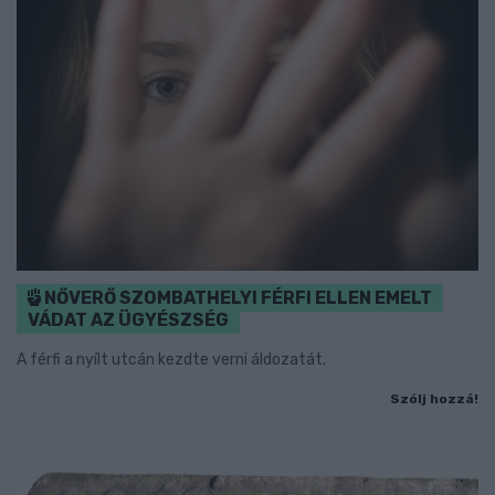
NŐVERŐ SZOMBATHELYI FÉRFI ELLEN EMELT
VÁDAT AZ ÜGYÉSZSÉG
A férfi a nyílt utcán kezdte verni áldozatát.
Szólj hozzá!