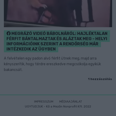
MEGRÁZÓ VIDEÓ BÁBOLNÁRÓL: HAJLÉKTALAN
FÉRFIT BÁNTALMAZTAK ÉS ALÁZTAK MEG - HELYI
INFORMÁCIÓINK SZERINT A RENDŐRSÉG MÁR
INTÉZKEDIK AZ ÜGYBEN
A felvételen egy padon alvó férfit ütnek meg, majd arra
kényszerítik, hogy térdre ereszkedve megcsókolja egyikük
bakancsát.
1 hozzászólás
IMPRESSZUM
MÉDIAAJÁNLAT
UGYTUDJUK - Kő a Mezőn Nonprofit Kft. 2022