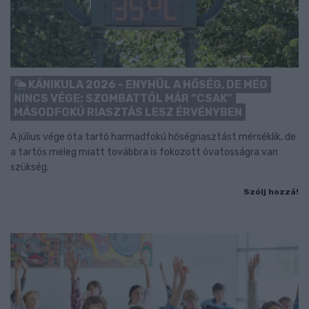
KÁNIKULA 2026 - ENYHÜL A HŐSÉG, DE MÉG
NINCS VÉGE: SZOMBATTÓL MÁR “CSAK”
MÁSODFOKÚ RIASZTÁS LESZ ÉRVÉNYBEN
A július vége óta tartó harmadfokú hőségriasztást mérséklik, de
a tartós meleg miatt továbbra is fokozott óvatosságra van
szükség.
Szólj hozzá!