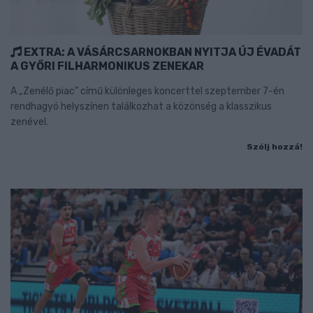
EXTRA: A VÁSÁRCSARNOKBAN NYITJA ÚJ ÉVADÁT
A GYŐRI FILHARMONIKUS ZENEKAR
A „Zenélő piac” című különleges koncerttel szeptember 7-én
rendhagyó helyszínen találkozhat a közönség a klasszikus
zenével.
Szólj hozzá!