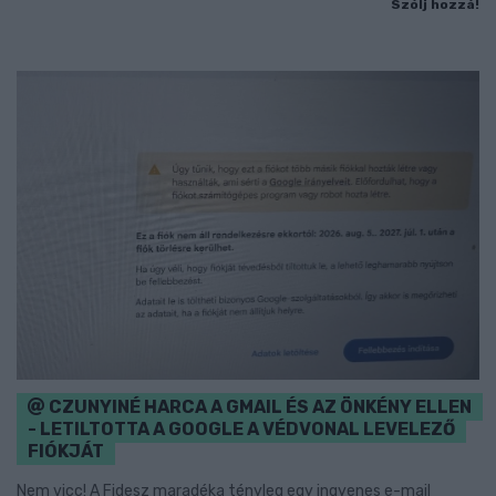
Szólj hozzá!
CZUNYINÉ HARCA A GMAIL ÉS AZ ÖNKÉNY ELLEN
- LETILTOTTA A GOOGLE A VÉDVONAL LEVELEZŐ
FIÓKJÁT
Nem vicc! A Fidesz maradéka tényleg egy ingyenes e-mail