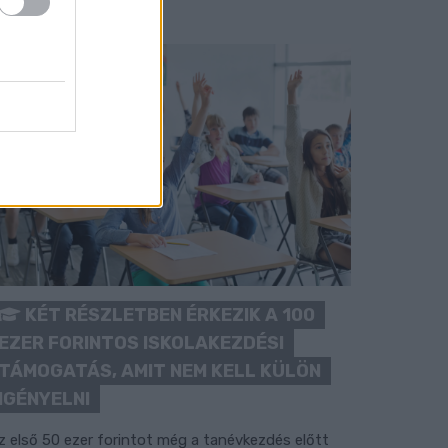
KÉT RÉSZLETBEN ÉRKEZIK A 100
EZER FORINTOS ISKOLAKEZDÉSI
TÁMOGATÁS, AMIT NEM KELL KÜLÖN
IGÉNYELNI
z első 50 ezer forintot még a tanévkezdés előtt