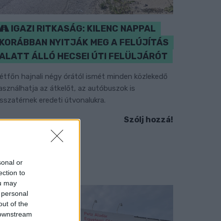
IGAZI RITKASÁG: KILENC NAPPAL
KORÁBBAN NYITJÁK MEG A FELÚJÍTÁS
ALATT ÁLLÓ HECSEI ÚTI FELÜLJÁRÓT
étfőn hajnali négy órától ismét minden közlekedő
asználhatja az átkelőt, az autóbuszok is
isszatérnek eredeti útvonalukra.
Szólj hozzá!
sonal or
ection to
ou may
 personal
out of the
 downstream