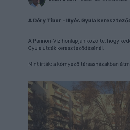
A Déry Tibor - Illyés Gyula keresztező
A Pannon-Víz honlapján közölte, hogy kedd 
Gyula utcák kereszteződésénél.
Mint írták: a környező társasházakban átm