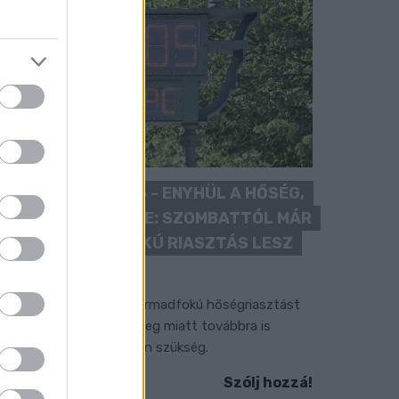
KÁNIKULA 2026 - ENYHÜL A HŐSÉG,
DE MÉG NINCS VÉGE: SZOMBATTÓL MÁR
“CSAK” MÁSODFOKÚ RIASZTÁS LESZ
ÉRVÉNYBEN
 július vége óta tartó harmadfokú hőségriasztást
érséklik, de a tartós meleg miatt továbbra is
okozott óvatosságra van szükség.
Szólj hozzá!