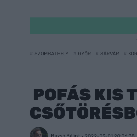
SZOMBATHELY
GYŐR
SÁRVÁR
KÖ
POFÁS KIS T
CSŐTÖRÉSB
Bazsó Bálint
2022-03-01 20:06:38