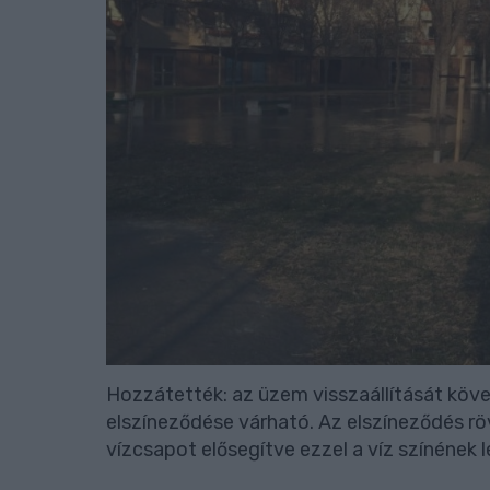
Hozzátették: az üzem visszaállítását követ
elszíneződése várható. Az elszíneződés röv
vízcsapot elősegítve ezzel a víz színének l