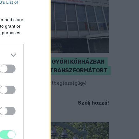
B’s List of
er and store
to grant or
ed purposes
KICSERÉLTÉK A GYŐRI KÓRHÁZBAN
MEGHIBÁSODOTT TRANSZFORMÁTORT
egkezdték az elhalasztott egészségügyi
llátásokat.
Szólj hozzá!