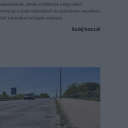
ialakulásának, amely irritálhatja a légutakat,
onthatja a tüdő működését és különösen veszélyes
ehet a krónikus betegek számára.
Szólj hozzá!