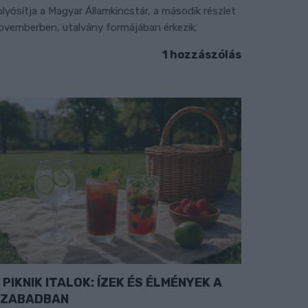
olyósítja a Magyar Államkincstár, a második részlet
ovemberben, utalvány formájában érkezik.
1 hozzászólás
PIKNIK ITALOK: ÍZEK ÉS ÉLMÉNYEK A
SZABADBAN