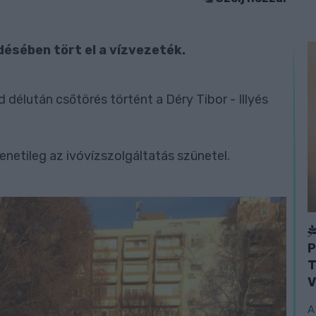
désében tört el a vízvezeték.
délután csőtörés történt a Déry Tibor - Illyés
enetileg az ivóvízszolgáltatás szünetel.
P
T
V
A