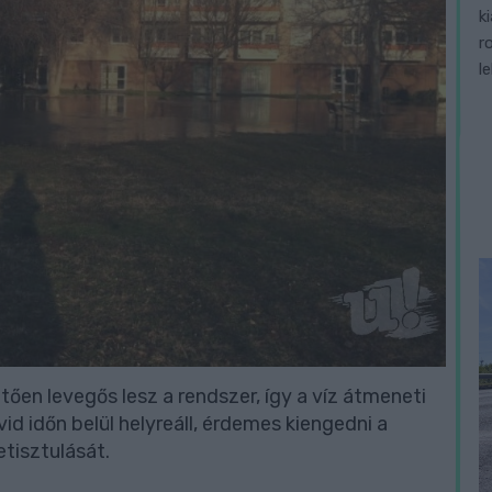
k
r
l
ően levegős lesz a rendszer, így a víz átmeneti
id időn belül helyreáll, érdemes kiengedni a
etisztulását.