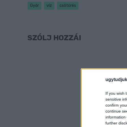
Győr
víz
csőtörés
SZÓLJ HOZZÁ!
ugytudjuk
If you wish 
sensitive in
confirm you
continue se
information 
further disc