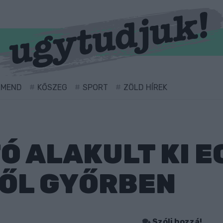
RMEND
KŐSZEG
SPORT
ZÖLD HÍREK
Ó ALAKULT KI E
ŐL GYŐRBEN
Szólj hozzá!